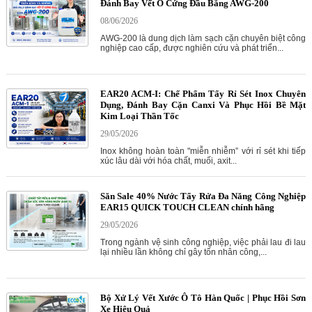
Đánh Bay Vết Ố Cứng Đầu Bằng AWG-200
08/06/2026
AWG-200 là dung dịch làm sạch cặn chuyên biệt công
nghiệp cao cấp, được nghiên cứu và phát triển...
EAR20 ACM-I: Chế Phẩm Tẩy Rỉ Sét Inox Chuyên
Dụng, Đánh Bay Cặn Canxi Và Phục Hồi Bề Mặt
Kim Loại Thần Tốc
29/05/2026
Inox không hoàn toàn "miễn nhiễm” với rỉ sét khi tiếp
xúc lâu dài với hóa chất, muối, axit...
Săn Sale 40% Nước Tẩy Rửa Đa Năng Công Nghiệp
EAR15 QUICK TOUCH CLEAN chính hãng
29/05/2026
Trong ngành vệ sinh công nghiệp, việc phải lau đi lau
lại nhiều lần không chỉ gây tốn nhân công,...
Bộ Xử Lý Vết Xước Ô Tô Hàn Quốc | Phục Hồi Sơn
Xe Hiệu Quả