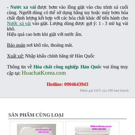
-
Nước xả vải
được bơm vào lồng giặt vào chu trình xả cuối
cùng. Người dùng có thể sử dụng bằng tay hoặc máy bơm hóa
chất định lượng kết hợp với các hóa chất khác để tiến hành cho
Nước xả vải
vào giặt. Lượng dùng được gợi ý: 1 - 3 ml/ kg vải
khô.
Hiệu quả cao hơn khi giặt với nước ấm.
Bảo quản
nơi khô ráo, thoáng mát.
Xuất xứ:
Nhập khẩu chính hãng từ Hàn Quốc
Thông tin về
Hóa chất công nghiệp Hàn Quốc
vui lòng truy
HoachatKorea.com
cập tại:
Hotline: 0904643943
Đánh giá
4,6
/
5
của
100
lượt khách.
SẢN PHẨM CÙNG LOẠI