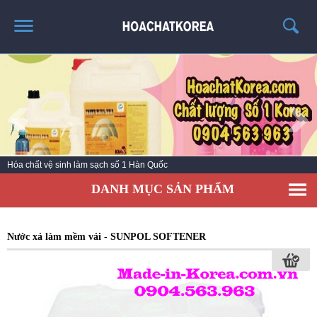
TRANG CHỦ
GIỚI THIỆU
THÔNG TIN SẢN PHẨM
TIN TỨC
Hóa chất vệ sinh làm sạch số 1 Hàn Quốc
LIÊN HỆ
DANH MỤC SẢN PHẨM
CATALOG
TUYỂN DỤNG
Nước xả làm mềm vải - SUNPOL SOFTENER