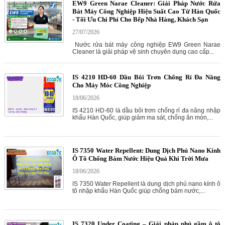
EW9 Green Narae Cleaner: Giải Pháp Nước Rửa
Bát Máy Công Nghiệp Hiệu Suất Cao Từ Hàn Quốc
- Tối Ưu Chi Phí Cho Bếp Nhà Hàng, Khách Sạn
27/07/2026
Nước rửa bát máy công nghiệp EW9 Green Narae
Cleaner là giải pháp vệ sinh chuyên dụng cao cấp...
IS 4210 HD-60 Dầu Bôi Trơn Chống Rỉ Đa Năng
Cho Máy Móc Công Nghiệp
18/06/2026
IS 4210 HD-60 là dầu bôi trơn chống rỉ đa năng nhập
khẩu Hàn Quốc, giúp giảm ma sát, chống ăn mòn,...
IS 7350 Water Repellent: Dung Dịch Phủ Nano Kính
Ô Tô Chống Bám Nước Hiệu Quả Khi Trời Mưa
18/06/2026
IS 7350 Water Repellent là dung dịch phủ nano kính ô
tô nhập khẩu Hàn Quốc giúp chống bám nước,...
IS 7320 Under Coating – Giải pháp phủ gầm ô tô