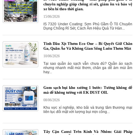
chuyên nghiệp giúp chống rỉ sét, giảm ồn và bảo vệ
xe bền bỉ theo thời gian.
15/06/2026
IS 7320 Under Coating: Sơn Phủ Gầm Ô Tô Chuyên
Dụng Chống Rỉ Sét, Cách Âm Hiệu Quả Từ Hàn...
Tinh Dầu Xịt Thơm Eco One – Bí Quyết Giữ Chăn
Ga, Quần Áo Và Không Gian Sống Luôn Thơm Mát
10/06/2026
Tại sao quần áo sạch vẫn chưa đủ? Quần áo sạch
nhưng nhanh mất mùi thơm, chăn ga dễ ám mùi ẩm
hay...
Gom sạch bụi kho xưởng 1 bước: Tưởng không dễ
mà dễ không tưởng với EK DUST OIL
08/06/2026
Khu vực xí nghiệp, kho bãi và trung tâm thương mại
liên tục đối mặt với lượng bụi mịn công...
Tẩy Cặn Canxi Trên Kính Và Nhôm: Giải Pháp