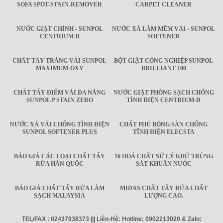
SOFA SPOT-STAIN-REMOVER
CARPET CLEANER
NƯỚC GIẶT CHÍNH - SUNPOL
NƯỚC XẢ LÀM MỀM VẢI - SUNPOL
CENTRIUM D
SOFTENER
CHẤT TẨY TRẮNG VẢI SUNPOL
BỘT GIẶT CÔNG NGHIỆP SUNPOL
MAXIMUM-OXY
BRILLIANT 100
CHẤT TẨY ĐIỂM VẢI ĐA NĂNG
NƯỚC GIẶT PHÒNG SẠCH CHỐNG
SUNPOL P STAIN ZERO
TÍNH ĐIỆN CENTRIUM-D
NƯỚC XẢ VẢI CHỐNG TĨNH ĐIỆN
CHẤT PHỦ BÓNG SÀN CHỐNG
SUNPOL SOFTENER PLUS
TĨNH ĐIỆN ELECSTA
BÁO GIÁ CÁC LOẠI CHẤT TẨY
16 HOÁ CHẤT SỬ LÝ KHỬ TRÙNG
RỬA HÀN QUỐC
SÁT KHUẨN NƯỚC
BÁO GIÁ CHẤT TẨY RỬA LÀM
MIDAS CHẤT TẨY RỬA CHẤT
SẠCH MALAYSIA
LƯỢNG CAO.
TEL/FAX : 02437938373 ||| Liên-Hệ: Hotline: 0902213020 & Zalo: