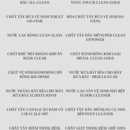
ĐẶC ALL-CLEAN
NĂNG TOUCH-CLEAN-GOLD
CHẤT TẨY RỬA VỆ SINH TOILET
HÓA CHẤT TẨY RỬA VỆ SINH ĐA
GO-STAR
NĂNG
NƯỚC LAU KÍNH CLEAN GLASS
CHẤT TẨY DẦU MỠ SUPER CLEAN
UP POWER
CHẤT KHỬ MÙI KHÁNG KHUẨN
CHẤT ĐÁNH BÓNG KIM LOẠI
REEK CLEAR
METAL-CLEAN-GOLD
CHẤT VỆ SINH ĐÁNH BÓNG ĐỒ
NƯỚC RỬA BÁT ĐĨA CHO MÁY
ĐỒNG RICOPARE
RỬA BÁT - PROCLEAN-SD
NƯỚC TRÁNG BÁT ĐĨA CHO MÁY
NƯỚC LAU SÀN VỆ SINH NHÀ BẾP
RỬA BÁT ACIDITY-RINSE
FLOOR CLEANER
CHẤT TẨY CANXI (CẶN BÁM VÔ
CHẤT TẨY DẦU MỠ DỤNG CỤ NHÀ
CƠ) SCALE OFF
BẾP OVEN CLEANER
CHẤT TẨY ĐIỂM THẢM, ĐỆM,
CHẤT GIẶT THẢM, ĐỆM, GHẾ SOFA