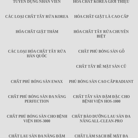
TUYỂN DỤNG NHÂN VIÊN
HÓA CHẤT KOREA GIỚI THIỆU
CÁC LOẠI CHẤT TẨY RỬA KOREA
HÓA CHẤT GIẶT LÀ CAO CẤP
HÓA CHẤT GIẶT THẢM
HÓA CHẤT TẨY RỬA CHUYÊN
BIỆT
CÁC LOẠI HÓA CHẤT TẨY RỬA
CHẤT PHỦ BÓNG SÀN GỖ
HÀN QUỐC
CHẤT TẨY BỀ MẶT SÀN CŨ
CHẤT PHỦ BÓNG SÀN EWAX
PHỦ BÓNG SÀN CAO CẤP RADIANT
CHẤT PHỦ BÓNG SÀN ĐA NĂNG
CHẤT TẨY SÀN ĐẬM ĐẶC CHO
PERFECTION
BỆNH VIỆN HOS-1000
CHẤT PHỦ BÓNG SÀN CHO BỆNH
CHẤT BẢO DƯỠNG LAU SÀN ĐA
VIỆN HOS-3000
NĂNG ALL-CLEAN-PRO
CHẤT LAU SÀN ĐA NĂNG ĐẬM
CHẤT LÀM SẠCH BỀ MẶT ĐA