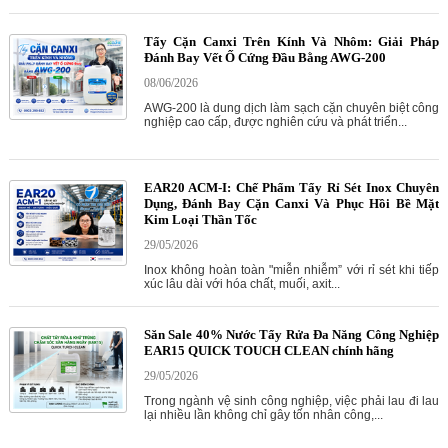
Tẩy Cặn Canxi Trên Kính Và Nhôm: Giải Pháp
Đánh Bay Vết Ố Cứng Đầu Bằng AWG-200
08/06/2026
AWG-200 là dung dịch làm sạch cặn chuyên biệt công
nghiệp cao cấp, được nghiên cứu và phát triển...
EAR20 ACM-I: Chế Phẩm Tẩy Rỉ Sét Inox Chuyên
Dụng, Đánh Bay Cặn Canxi Và Phục Hồi Bề Mặt
Kim Loại Thần Tốc
29/05/2026
Inox không hoàn toàn "miễn nhiễm” với rỉ sét khi tiếp
xúc lâu dài với hóa chất, muối, axit...
Săn Sale 40% Nước Tẩy Rửa Đa Năng Công Nghiệp
EAR15 QUICK TOUCH CLEAN chính hãng
29/05/2026
Trong ngành vệ sinh công nghiệp, việc phải lau đi lau
lại nhiều lần không chỉ gây tốn nhân công,...