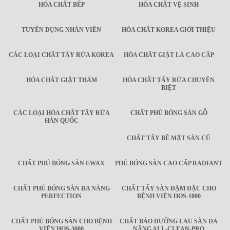
HÓA CHẤT BẾP
HÓA CHẤT VỆ SINH
TUYỂN DỤNG NHÂN VIÊN
HÓA CHẤT KOREA GIỚI THIỆU
CÁC LOẠI CHẤT TẨY RỬA KOREA
HÓA CHẤT GIẶT LÀ CAO CẤP
HÓA CHẤT GIẶT THẢM
HÓA CHẤT TẨY RỬA CHUYÊN
BIỆT
CÁC LOẠI HÓA CHẤT TẨY RỬA
CHẤT PHỦ BÓNG SÀN GỖ
HÀN QUỐC
CHẤT TẨY BỀ MẶT SÀN CŨ
CHẤT PHỦ BÓNG SÀN EWAX
PHỦ BÓNG SÀN CAO CẤP RADIANT
CHẤT PHỦ BÓNG SÀN ĐA NĂNG
CHẤT TẨY SÀN ĐẬM ĐẶC CHO
PERFECTION
BỆNH VIỆN HOS-1000
CHẤT PHỦ BÓNG SÀN CHO BỆNH
CHẤT BẢO DƯỠNG LAU SÀN ĐA
VIỆN HOS-3000
NĂNG ALL-CLEAN-PRO