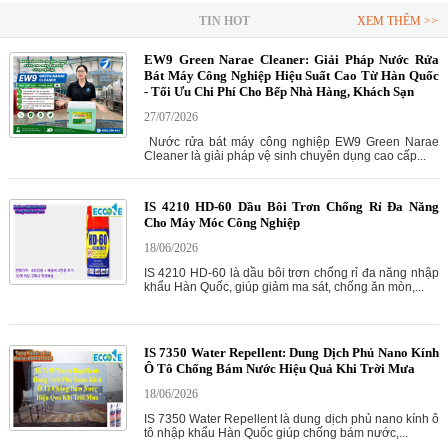
TIN HOT
XEM THÊM >>
EW9 Green Narae Cleaner: Giải Pháp Nước Rửa
Bát Máy Công Nghiệp Hiệu Suất Cao Từ Hàn Quốc
- Tối Ưu Chi Phí Cho Bếp Nhà Hàng, Khách Sạn
27/07/2026
Nước rửa bát máy công nghiệp EW9 Green Narae
Cleaner là giải pháp vệ sinh chuyên dụng cao cấp...
IS 4210 HD-60 Dầu Bôi Trơn Chống Rỉ Đa Năng
Cho Máy Móc Công Nghiệp
18/06/2026
IS 4210 HD-60 là dầu bôi trơn chống rỉ đa năng nhập
khẩu Hàn Quốc, giúp giảm ma sát, chống ăn mòn,...
IS 7350 Water Repellent: Dung Dịch Phủ Nano Kính
Ô Tô Chống Bám Nước Hiệu Quả Khi Trời Mưa
18/06/2026
IS 7350 Water Repellent là dung dịch phủ nano kính ô
tô nhập khẩu Hàn Quốc giúp chống bám nước,...