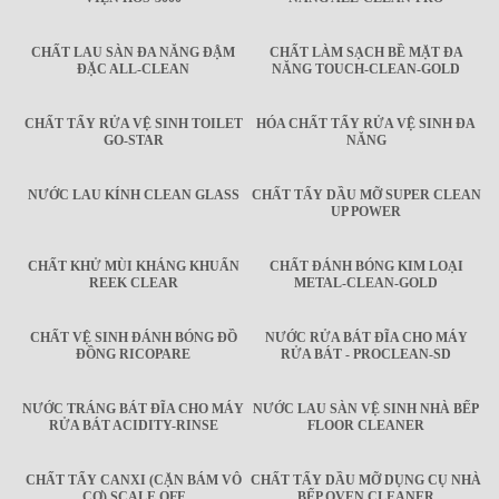
CHẤT LAU SÀN ĐA NĂNG ĐẬM
CHẤT LÀM SẠCH BỀ MẶT ĐA
ĐẶC ALL-CLEAN
NĂNG TOUCH-CLEAN-GOLD
CHẤT TẨY RỬA VỆ SINH TOILET
HÓA CHẤT TẨY RỬA VỆ SINH ĐA
GO-STAR
NĂNG
NƯỚC LAU KÍNH CLEAN GLASS
CHẤT TẨY DẦU MỠ SUPER CLEAN
UP POWER
CHẤT KHỬ MÙI KHÁNG KHUẨN
CHẤT ĐÁNH BÓNG KIM LOẠI
REEK CLEAR
METAL-CLEAN-GOLD
CHẤT VỆ SINH ĐÁNH BÓNG ĐỒ
NƯỚC RỬA BÁT ĐĨA CHO MÁY
ĐỒNG RICOPARE
RỬA BÁT - PROCLEAN-SD
NƯỚC TRÁNG BÁT ĐĨA CHO MÁY
NƯỚC LAU SÀN VỆ SINH NHÀ BẾP
RỬA BÁT ACIDITY-RINSE
FLOOR CLEANER
CHẤT TẨY CANXI (CẶN BÁM VÔ
CHẤT TẨY DẦU MỠ DỤNG CỤ NHÀ
CƠ) SCALE OFF
BẾP OVEN CLEANER