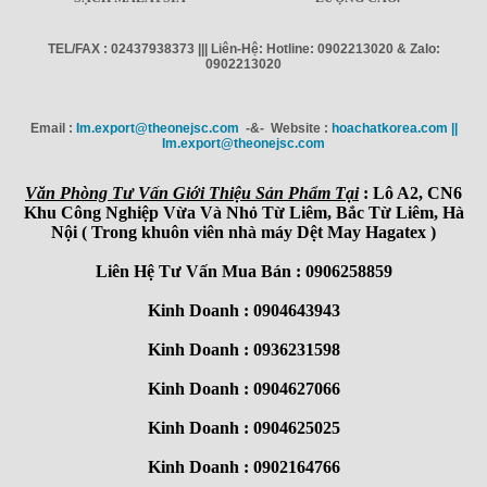
TEL/FAX : 02437938373 ||| Liên-Hệ: Hotline: 0902213020 & Zalo:
0902213020
Email :
Im.export@theonejsc.com
-&- Website :
hoachatkorea.com ||
Im.export@theonejsc.com
Văn Phòng Tư Vấn Giới Thiệu Sản Phẩm Tại
: Lô A2, CN6
Khu Công Nghiệp Vừa Và Nhỏ Từ Liêm, Bắc Từ Liêm, Hà
Nội ( Trong khuôn viên nhà máy Dệt May Hagatex )
Liên Hệ Tư Vấn Mua Bán : 0906258859
Kinh Doanh : 0904643943
Kinh Doanh : 0936231598
Kinh Doanh : 0904627066
Kinh Doanh : 0904625025
Kinh Doanh : 0902164766