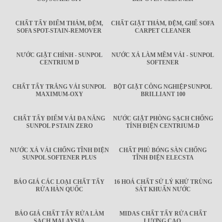
CHẤT TẨY ĐIỂM THẢM, ĐỆM,
CHẤT GIẶT THẢM, ĐỆM, GHẾ SOFA
SOFA SPOT-STAIN-REMOVER
CARPET CLEANER
NƯỚC GIẶT CHÍNH - SUNPOL
NƯỚC XẢ LÀM MỀM VẢI - SUNPOL
CENTRIUM D
SOFTENER
CHẤT TẨY TRẮNG VẢI SUNPOL
BỘT GIẶT CÔNG NGHIỆP SUNPOL
MAXIMUM-OXY
BRILLIANT 100
CHẤT TẨY ĐIỂM VẢI ĐA NĂNG
NƯỚC GIẶT PHÒNG SẠCH CHỐNG
SUNPOL P STAIN ZERO
TÍNH ĐIỆN CENTRIUM-D
NƯỚC XẢ VẢI CHỐNG TĨNH ĐIỆN
CHẤT PHỦ BÓNG SÀN CHỐNG
SUNPOL SOFTENER PLUS
TĨNH ĐIỆN ELECSTA
BÁO GIÁ CÁC LOẠI CHẤT TẨY
16 HOÁ CHẤT SỬ LÝ KHỬ TRÙNG
RỬA HÀN QUỐC
SÁT KHUẨN NƯỚC
BÁO GIÁ CHẤT TẨY RỬA LÀM
MIDAS CHẤT TẨY RỬA CHẤT
SẠCH MALAYSIA
LƯỢNG CAO.