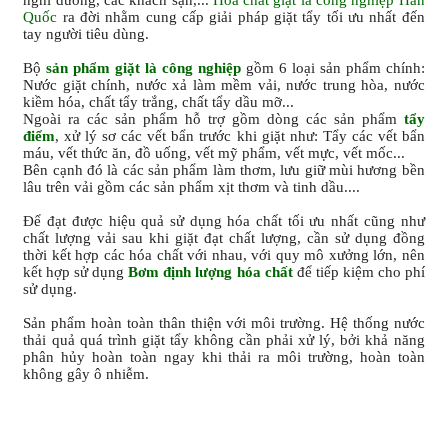
nghỉ dưỡng, các khách sạn,...
Hóa chất giặt là công nghiệp Hàn
Quốc
ra đời nhằm cung cấp giải pháp giặt tẩy tối ưu nhất đến
tay người tiêu dùng.
Bộ
sản phẩm giặt là công nghiệp
gồm 6 loại sản phẩm chính:
Nước giặt chính, nước xả làm mềm vải, nước trung hòa, nước
kiềm hóa, chất tẩy trắng, chất tẩy dầu mỡ...
Ngoài ra các sản phẩm hỗ trợ gồm dòng các sản phẩm
tẩy
điểm
, xử lý sơ các vết bẩn trước khi giặt như: Tẩy các vết bẩn
máu, vết thức ăn, đồ uống, vết mỹ phẩm, vết mực, vết mốc...
Bên cạnh đó là các sản phẩm làm thơm, lưu giữ mùi hương bền
lâu trên vải gồm các sản phẩm xịt thơm và tinh dầu....
Để đạt được hiệu quả sử dụng hóa chất tối ưu nhất cũng như
chất lượng vải sau khi giặt đạt chất lượng, cần sử dụng đồng
thời kết hợp các hóa chất với nhau, với quy mô xưởng lớn, nên
kết hợp sử dụng
Bơm định lượng hóa chất
để tiếp kiệm cho phí
sử dụng.
Sản phẩm hoàn toàn thân thiện với môi trường. Hệ thống nước
thải quả quá trình giặt tẩy không cần phải xử lý, bởi khả năng
phân hủy hoàn toàn ngay khi thải ra môi trường, hoàn toàn
không gây ô nhiễm.