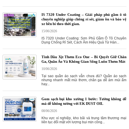
IS 7320 Under Coating – Giải pháp phủ gầm ô tô
chuyên nghiệp giúp chống rỉ sét, giảm ồn và bảo vệ
xe bền bỉ theo thời gian.
15/06/2026
IS 7320 Under Coating: Sơn Phủ Gầm Ô Tô Chuyên
Dụng Chống Rỉ Sét, Cách Âm Hiệu Quả Từ Hàn...
Tinh Dầu Xịt Thơm Eco One – Bí Quyết Giữ Chăn
Ga, Quần Áo Và Không Gian Sống Luôn Thơm Mát
10/06/2026
Tại sao quần áo sạch vẫn chưa đủ? Quần áo sạch
nhưng nhanh mất mùi thơm, chăn ga dễ ám mùi ẩm
hay...
Gom sạch bụi kho xưởng 1 bước: Tưởng không dễ
mà dễ không tưởng với EK DUST OIL
08/06/2026
Khu vực xí nghiệp, kho bãi và trung tâm thương mại
liên tục đối mặt với lượng bụi mịn công...