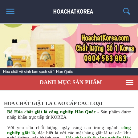
TRANG CHỦ
GIỚI THIỆU
THÔNG TIN SẢN PHẨM
TIN TỨC
Hóa chất vệ sinh làm sạch số 1 Hàn Quốc
LIÊN HỆ
DANH MỤC SẢN PHẨM
CATALOG
TUYỂN DỤNG
HÓA CHẤT GIẶT LÀ CAO CẤP CÁC LOẠI
Bộ Hóa chất giặt là công nghiệp Hàn Quốc
- Sản phẩm được
nhập khẩu trực tiếp từ KOREA
Với yêu cầu chất lượng ngày càng cao trong ngành
công
nghiệp giặt là
, đặc biệt là với các mặt hàng giặt là tại các khu