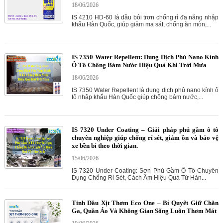
18/06/2026
IS 4210 HD-60 là dầu bôi trơn chống rỉ đa năng nhập
khẩu Hàn Quốc, giúp giảm ma sát, chống ăn mòn,...
IS 7350 Water Repellent: Dung Dịch Phủ Nano Kính
Ô Tô Chống Bám Nước Hiệu Quả Khi Trời Mưa
18/06/2026
IS 7350 Water Repellent là dung dịch phủ nano kính ô
tô nhập khẩu Hàn Quốc giúp chống bám nước,...
IS 7320 Under Coating – Giải pháp phủ gầm ô tô
chuyên nghiệp giúp chống rỉ sét, giảm ồn và bảo vệ
xe bền bỉ theo thời gian.
15/06/2026
IS 7320 Under Coating: Sơn Phủ Gầm Ô Tô Chuyên
Dụng Chống Rỉ Sét, Cách Âm Hiệu Quả Từ Hàn...
Tinh Dầu Xịt Thơm Eco One – Bí Quyết Giữ Chăn
Ga, Quần Áo Và Không Gian Sống Luôn Thơm Mát