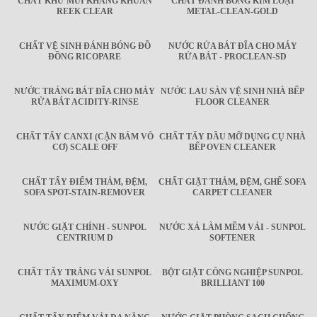
CHẤT KHỬ MÙI KHÁNG KHUẨN
CHẤT ĐÁNH BÓNG KIM LOẠI
REEK CLEAR
METAL-CLEAN-GOLD
CHẤT VỆ SINH ĐÁNH BÓNG ĐỒ
NƯỚC RỬA BÁT ĐĨA CHO MÁY
ĐỒNG RICOPARE
RỬA BÁT - PROCLEAN-SD
NƯỚC TRÁNG BÁT ĐĨA CHO MÁY
NƯỚC LAU SÀN VỆ SINH NHÀ BẾP
RỬA BÁT ACIDITY-RINSE
FLOOR CLEANER
CHẤT TẨY CANXI (CẶN BÁM VÔ
CHẤT TẨY DẦU MỠ DỤNG CỤ NHÀ
CƠ) SCALE OFF
BẾP OVEN CLEANER
CHẤT TẨY ĐIỂM THẢM, ĐỆM,
CHẤT GIẶT THẢM, ĐỆM, GHẾ SOFA
SOFA SPOT-STAIN-REMOVER
CARPET CLEANER
NƯỚC GIẶT CHÍNH - SUNPOL
NƯỚC XẢ LÀM MỀM VẢI - SUNPOL
CENTRIUM D
SOFTENER
CHẤT TẨY TRẮNG VẢI SUNPOL
BỘT GIẶT CÔNG NGHIỆP SUNPOL
MAXIMUM-OXY
BRILLIANT 100