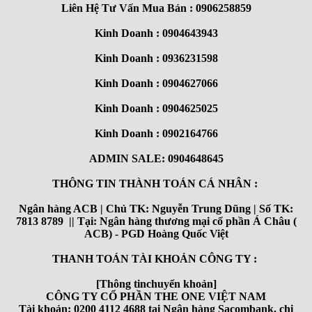
Liên Hệ Tư Vấn Mua Bán : 0906258859
Kinh Doanh : 0904643943
Kinh Doanh : 0936231598
Kinh Doanh : 0904627066
Kinh Doanh : 0904625025
Kinh Doanh : 0902164766
ADMIN SALE: 0904648645
THÔNG TIN THÀNH TOÁN CÁ NHÂN :
Ngân hàng ACB | Chủ TK: Nguyễn Trung Dũng | Số TK:
7813 8789 || Tại: Ngân hàng thương mại cổ phần Á Châu (
ACB) - PGD Hoàng Quốc Việt
THANH TOÁN TÀI KHOẢN CÔNG TY :
[Thông tinchuyển khoản]
CÔNG TY CỔ PHẦN THE ONE VIỆT NAM
Tài khoản: 0200 4112 4688 tại Ngân hàng Sacombank, chi