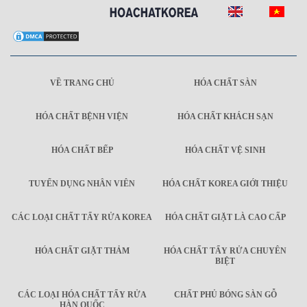
VỀ TRANG CHỦ
HÓA CHẤT SÀN
HÓA CHẤT BỆNH VIỆN
HÓA CHẤT KHÁCH SẠN
HÓA CHẤT BẾP
HÓA CHẤT VỆ SINH
TUYỂN DỤNG NHÂN VIÊN
HÓA CHẤT KOREA GIỚI THIỆU
CÁC LOẠI CHẤT TẨY RỬA KOREA
HÓA CHẤT GIẶT LÀ CAO CẤP
HÓA CHẤT GIẶT THẢM
HÓA CHẤT TẨY RỬA CHUYÊN
BIỆT
CÁC LOẠI HÓA CHẤT TẨY RỬA
CHẤT PHỦ BÓNG SÀN GỖ
HÀN QUỐC