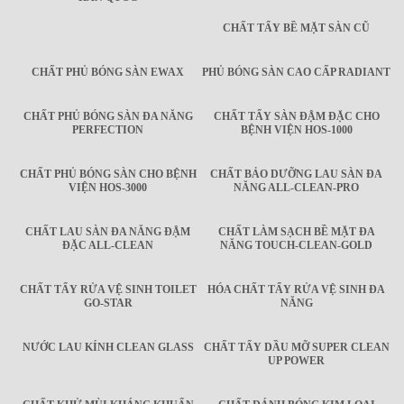
CHẤT TẨY BỀ MẶT SÀN CŨ
CHẤT PHỦ BÓNG SÀN EWAX
PHỦ BÓNG SÀN CAO CẤP RADIANT
CHẤT PHỦ BÓNG SÀN ĐA NĂNG
CHẤT TẨY SÀN ĐẬM ĐẶC CHO
PERFECTION
BỆNH VIỆN HOS-1000
CHẤT PHỦ BÓNG SÀN CHO BỆNH
CHẤT BẢO DƯỠNG LAU SÀN ĐA
VIỆN HOS-3000
NĂNG ALL-CLEAN-PRO
CHẤT LAU SÀN ĐA NĂNG ĐẬM
CHẤT LÀM SẠCH BỀ MẶT ĐA
ĐẶC ALL-CLEAN
NĂNG TOUCH-CLEAN-GOLD
CHẤT TẨY RỬA VỆ SINH TOILET
HÓA CHẤT TẨY RỬA VỆ SINH ĐA
GO-STAR
NĂNG
NƯỚC LAU KÍNH CLEAN GLASS
CHẤT TẨY DẦU MỠ SUPER CLEAN
UP POWER