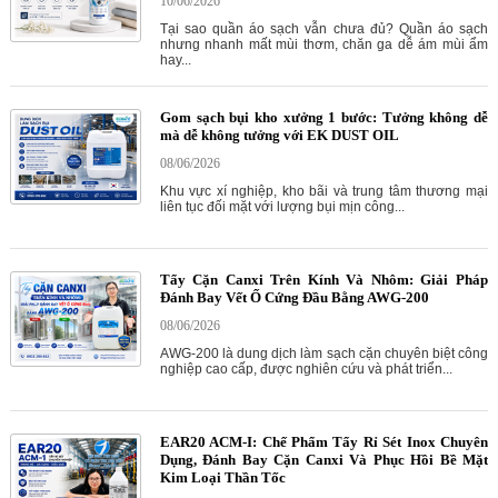
10/06/2026
Tại sao quần áo sạch vẫn chưa đủ? Quần áo sạch
nhưng nhanh mất mùi thơm, chăn ga dễ ám mùi ẩm
hay...
Gom sạch bụi kho xưởng 1 bước: Tưởng không dễ
mà dễ không tưởng với EK DUST OIL
08/06/2026
Khu vực xí nghiệp, kho bãi và trung tâm thương mại
liên tục đối mặt với lượng bụi mịn công...
Tẩy Cặn Canxi Trên Kính Và Nhôm: Giải Pháp
Đánh Bay Vết Ố Cứng Đầu Bằng AWG-200
08/06/2026
AWG-200 là dung dịch làm sạch cặn chuyên biệt công
nghiệp cao cấp, được nghiên cứu và phát triển...
EAR20 ACM-I: Chế Phẩm Tẩy Rỉ Sét Inox Chuyên
Dụng, Đánh Bay Cặn Canxi Và Phục Hồi Bề Mặt
Kim Loại Thần Tốc