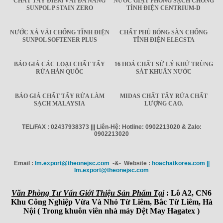
CHẤT TẨY ĐIỂM VẢI ĐA NĂNG
NƯỚC GIẶT PHÒNG SẠCH CHỐNG
SUNPOL P STAIN ZERO
TÍNH ĐIỆN CENTRIUM-D
NƯỚC XẢ VẢI CHỐNG TĨNH ĐIỆN
CHẤT PHỦ BÓNG SÀN CHỐNG
SUNPOL SOFTENER PLUS
TĨNH ĐIỆN ELECSTA
BÁO GIÁ CÁC LOẠI CHẤT TẨY
16 HOÁ CHẤT SỬ LÝ KHỬ TRÙNG
RỬA HÀN QUỐC
SÁT KHUẨN NƯỚC
BÁO GIÁ CHẤT TẨY RỬA LÀM
MIDAS CHẤT TẨY RỬA CHẤT
SẠCH MALAYSIA
LƯỢNG CAO.
TEL/FAX : 02437938373 ||| Liên-Hệ: Hotline: 0902213020 & Zalo:
0902213020
Email :
Im.export@theonejsc.com
-&- Website :
hoachatkorea.com ||
Im.export@theonejsc.com
Văn Phòng Tư Vấn Giới Thiệu Sản Phẩm Tại
: Lô A2, CN6
Khu Công Nghiệp Vừa Và Nhỏ Từ Liêm, Bắc Từ Liêm, Hà
Nội ( Trong khuôn viên nhà máy Dệt May Hagatex )