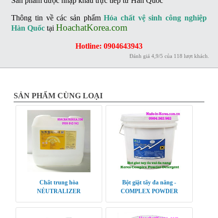
Sản phẩm được nhập khẩu trực tiếp từ Hàn Quốc
Thông tin về các sản phẩm
H
óa chất vệ sinh công nghiệp
HoachatKorea.com
Hàn Quốc
tại
Hotline: 0904643943
Đánh giá
4,9
/
5
của
118
lượt khách.
SẢN PHẨM CÙNG LOẠI
Chất trung hòa
Bột giặt tẩy đa năng -
NẺUTRALIZER
COMPLEX POWDER
DETERGENT