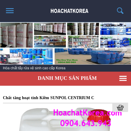
TRANG CHỦ
GIỚI THIỆU
THÔNG TIN SẢN PHẨM
TIN TỨC
Hóa chất tẩy rửa vệ sinh cao cấp Korea
LIÊN HỆ
DANH MỤC SẢN PHẨM
CATALOG
TUYỂN DỤNG
Chất tăng hoạt tính Kiềm SUNPOL CENTRIUM C