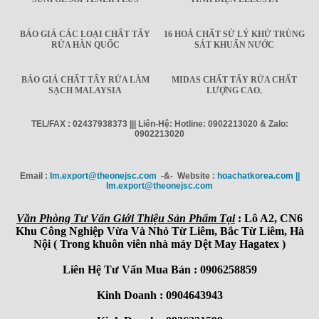
BÁO GIÁ CÁC LOẠI CHẤT TẨY
16 HOÁ CHẤT SỬ LÝ KHỬ TRÙNG
RỬA HÀN QUỐC
SÁT KHUẨN NƯỚC
BÁO GIÁ CHẤT TẨY RỬA LÀM
MIDAS CHẤT TẨY RỬA CHẤT
SẠCH MALAYSIA
LƯỢNG CAO.
TEL/FAX : 02437938373 ||| Liên-Hệ: Hotline: 0902213020 & Zalo:
0902213020
Email :
Im.export@theonejsc.com
-&- Website :
hoachatkorea.com ||
Im.export@theonejsc.com
Văn Phòng Tư Vấn Giới Thiệu Sản Phẩm Tại
: Lô A2, CN6
Khu Công Nghiệp Vừa Và Nhỏ Từ Liêm, Bắc Từ Liêm, Hà
Nội ( Trong khuôn viên nhà máy Dệt May Hagatex )
Liên Hệ Tư Vấn Mua Bán : 0906258859
Kinh Doanh : 0904643943