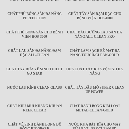
CHẤT PHỦ BÓNG SÀN ĐA NĂNG
CHẤT TẨY SÀN ĐẬM ĐẶC CHO
PERFECTION
BỆNH VIỆN HOS-1000
CHẤT PHỦ BÓNG SÀN CHO BỆNH
CHẤT BẢO DƯỠNG LAU SÀN ĐA
VIỆN HOS-3000
NĂNG ALL-CLEAN-PRO
CHẤT LAU SÀN ĐA NĂNG ĐẬM
CHẤT LÀM SẠCH BỀ MẶT ĐA
ĐẶC ALL-CLEAN
NĂNG TOUCH-CLEAN-GOLD
CHẤT TẨY RỬA VỆ SINH TOILET
HÓA CHẤT TẨY RỬA VỆ SINH ĐA
GO-STAR
NĂNG
NƯỚC LAU KÍNH CLEAN GLASS
CHẤT TẨY DẦU MỠ SUPER CLEAN
UP POWER
CHẤT KHỬ MÙI KHÁNG KHUẨN
CHẤT ĐÁNH BÓNG KIM LOẠI
REEK CLEAR
METAL-CLEAN-GOLD
CHẤT VỆ SINH ĐÁNH BÓNG ĐỒ
NƯỚC RỬA BÁT ĐĨA CHO MÁY
ĐỒNG RICOPARE
RỬA BÁT - PROCLEAN-SD