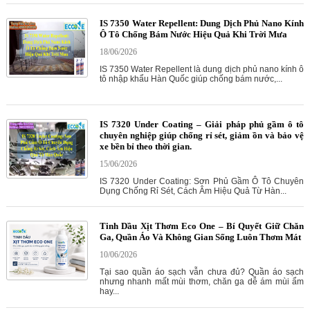
IS 7350 Water Repellent: Dung Dịch Phủ Nano Kính
Ô Tô Chống Bám Nước Hiệu Quả Khi Trời Mưa
18/06/2026
IS 7350 Water Repellent là dung dịch phủ nano kính ô
tô nhập khẩu Hàn Quốc giúp chống bám nước,...
IS 7320 Under Coating – Giải pháp phủ gầm ô tô
chuyên nghiệp giúp chống rỉ sét, giảm ồn và bảo vệ
xe bền bỉ theo thời gian.
15/06/2026
IS 7320 Under Coating: Sơn Phủ Gầm Ô Tô Chuyên
Dụng Chống Rỉ Sét, Cách Âm Hiệu Quả Từ Hàn...
Tinh Dầu Xịt Thơm Eco One – Bí Quyết Giữ Chăn
Ga, Quần Áo Và Không Gian Sống Luôn Thơm Mát
10/06/2026
Tại sao quần áo sạch vẫn chưa đủ? Quần áo sạch
nhưng nhanh mất mùi thơm, chăn ga dễ ám mùi ẩm
hay...