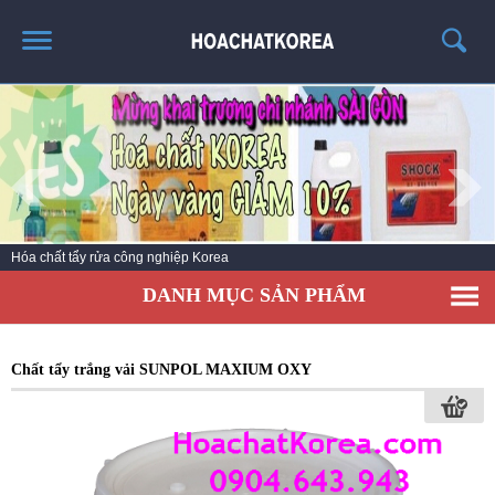
TRANG CHỦ
GIỚI THIỆU
THÔNG TIN SẢN PHẨM
TIN TỨC
Hóa chất vệ sinh làm sạch số 1 Hàn Quốc
LIÊN HỆ
DANH MỤC SẢN PHẨM
CATALOG
TUYỂN DỤNG
Chất tẩy trắng vải SUNPOL MAXIUM OXY