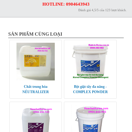
HOTLINE: 0904643943
Đánh giá
4,5
/
5
của
123
lượt khách.
SẢN PHẨM CÙNG LOẠI
Chất trung hòa
Bột giặt tẩy đa năng -
NẺUTRALIZER
COMPLEX POWDER
DETERGENT