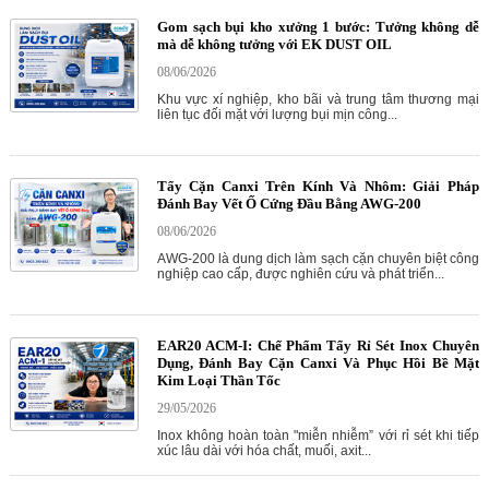
Gom sạch bụi kho xưởng 1 bước: Tưởng không dễ
mà dễ không tưởng với EK DUST OIL
08/06/2026
Khu vực xí nghiệp, kho bãi và trung tâm thương mại
liên tục đối mặt với lượng bụi mịn công...
Tẩy Cặn Canxi Trên Kính Và Nhôm: Giải Pháp
Đánh Bay Vết Ố Cứng Đầu Bằng AWG-200
08/06/2026
AWG-200 là dung dịch làm sạch cặn chuyên biệt công
nghiệp cao cấp, được nghiên cứu và phát triển...
EAR20 ACM-I: Chế Phẩm Tẩy Rỉ Sét Inox Chuyên
Dụng, Đánh Bay Cặn Canxi Và Phục Hồi Bề Mặt
Kim Loại Thần Tốc
29/05/2026
Inox không hoàn toàn "miễn nhiễm” với rỉ sét khi tiếp
xúc lâu dài với hóa chất, muối, axit...