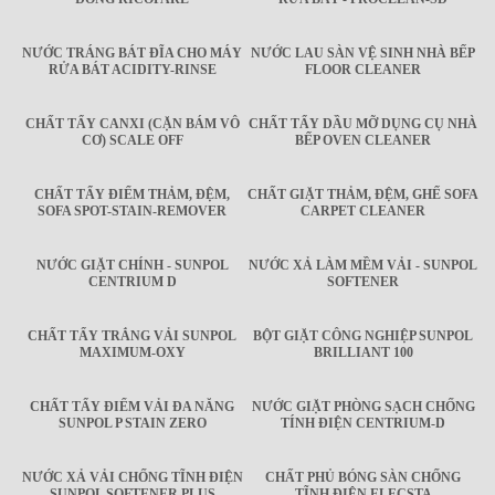
NƯỚC TRÁNG BÁT ĐĨA CHO MÁY
NƯỚC LAU SÀN VỆ SINH NHÀ BẾP
RỬA BÁT ACIDITY-RINSE
FLOOR CLEANER
CHẤT TẨY CANXI (CẶN BÁM VÔ
CHẤT TẨY DẦU MỠ DỤNG CỤ NHÀ
CƠ) SCALE OFF
BẾP OVEN CLEANER
CHẤT TẨY ĐIỂM THẢM, ĐỆM,
CHẤT GIẶT THẢM, ĐỆM, GHẾ SOFA
SOFA SPOT-STAIN-REMOVER
CARPET CLEANER
NƯỚC GIẶT CHÍNH - SUNPOL
NƯỚC XẢ LÀM MỀM VẢI - SUNPOL
CENTRIUM D
SOFTENER
CHẤT TẨY TRẮNG VẢI SUNPOL
BỘT GIẶT CÔNG NGHIỆP SUNPOL
MAXIMUM-OXY
BRILLIANT 100
CHẤT TẨY ĐIỂM VẢI ĐA NĂNG
NƯỚC GIẶT PHÒNG SẠCH CHỐNG
SUNPOL P STAIN ZERO
TÍNH ĐIỆN CENTRIUM-D
NƯỚC XẢ VẢI CHỐNG TĨNH ĐIỆN
CHẤT PHỦ BÓNG SÀN CHỐNG
SUNPOL SOFTENER PLUS
TĨNH ĐIỆN ELECSTA