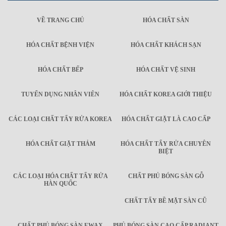
VỀ TRANG CHỦ
HÓA CHẤT SÀN
HÓA CHẤT BỆNH VIỆN
HÓA CHẤT KHÁCH SẠN
HÓA CHẤT BẾP
HÓA CHẤT VỆ SINH
TUYỂN DỤNG NHÂN VIÊN
HÓA CHẤT KOREA GIỚI THIỆU
CÁC LOẠI CHẤT TẨY RỬA KOREA
HÓA CHẤT GIẶT LÀ CAO CẤP
HÓA CHẤT GIẶT THẢM
HÓA CHẤT TẨY RỬA CHUYÊN
BIỆT
CÁC LOẠI HÓA CHẤT TẨY RỬA
CHẤT PHỦ BÓNG SÀN GỖ
HÀN QUỐC
CHẤT TẨY BỀ MẶT SÀN CŨ
CHẤT PHỦ BÓNG SÀN EWAX
PHỦ BÓNG SÀN CAO CẤP RADIANT