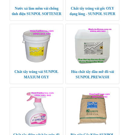
Nước xả làm mềm vải chống
Chất tẩy trắng vải gốc OXY
tĩnh điện SUNPOL SOFTENER
dạng lỏng - SUNPOL SUPER
PLUS
OXY
Chất tẩy trắng vải SUNPOL
Hóa chất tẩy dầu mỡ đồ vải
MAXIUM OXY
SUNPOL PREWASH
Chất tẩy điểm vết bẩn trên đồ
Bột giặt Gốc Kiềm SUNPOL