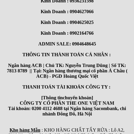
Kinh Doanh : 0936231598
Kinh Doanh : 0904627066
Kinh Doanh : 0904625025
Kinh Doanh : 0902164766
ADMIN SALE: 0904648645
THÔNG TIN THÀNH TOÁN CÁ NHÂN :
Ngân hàng ACB | Chủ TK: Nguyễn Trung Dũng | Số TK:
7813 8789 || Tại: Ngân hàng thương mại cổ phần Á Châu (
ACB) - PGD Hoàng Quốc Việt
THANH TOÁN TÀI KHOẢN CÔNG TY :
[Thông tinchuyển khoản]
CÔNG TY CỔ PHẦN THE ONE VIỆT NAM
Tài khoản: 0200 4112 4688 tại Ngân hàng Sacombank, chi
nhánh Đông Đô, Hà Nội
Kho hàng Mẫu
: KHO HÀNG CHẤT TẨY RỬA : Lô A2,