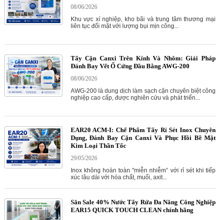
08/06/2026
Khu vực xí nghiệp, kho bãi và trung tâm thương mại
liên tục đối mặt với lượng bụi mịn công...
Tẩy Cặn Canxi Trên Kính Và Nhôm: Giải Pháp
Đánh Bay Vết Ố Cứng Đầu Bằng AWG-200
08/06/2026
AWG-200 là dung dịch làm sạch cặn chuyên biệt công
nghiệp cao cấp, được nghiên cứu và phát triển...
EAR20 ACM-I: Chế Phẩm Tẩy Rỉ Sét Inox Chuyên
Dụng, Đánh Bay Cặn Canxi Và Phục Hồi Bề Mặt
Kim Loại Thần Tốc
29/05/2026
Inox không hoàn toàn "miễn nhiễm” với rỉ sét khi tiếp
xúc lâu dài với hóa chất, muối, axit...
Săn Sale 40% Nước Tẩy Rửa Đa Năng Công Nghiệp
EAR15 QUICK TOUCH CLEAN chính hãng