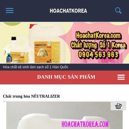
TRANG CHỦ
GIỚI THIỆU
THÔNG TIN SẢN PHẨM
TIN TỨC
Hóa chất vệ sinh làm sạch số 1 Hàn Quốc
LIÊN HỆ
DANH MỤC SẢN PHẨM
CATALOG
TUYỂN DỤNG
Chất trung hòa NẺUTRALIZER