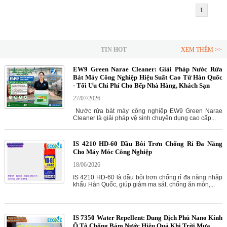
1
TIN HOT
XEM THÊM >>
EW9 Green Narae Cleaner: Giải Pháp Nước Rửa
Bát Máy Công Nghiệp Hiệu Suất Cao Từ Hàn Quốc
- Tối Ưu Chi Phí Cho Bếp Nhà Hàng, Khách Sạn
27/07/2026
Nước rửa bát máy công nghiệp EW9 Green Narae
Cleaner là giải pháp vệ sinh chuyên dụng cao cấp...
IS 4210 HD-60 Dầu Bôi Trơn Chống Rỉ Đa Năng
Cho Máy Móc Công Nghiệp
18/06/2026
IS 4210 HD-60 là dầu bôi trơn chống rỉ đa năng nhập
khẩu Hàn Quốc, giúp giảm ma sát, chống ăn mòn,...
IS 7350 Water Repellent: Dung Dịch Phủ Nano Kính
Ô Tô Chống Bám Nước Hiệu Quả Khi Trời Mưa