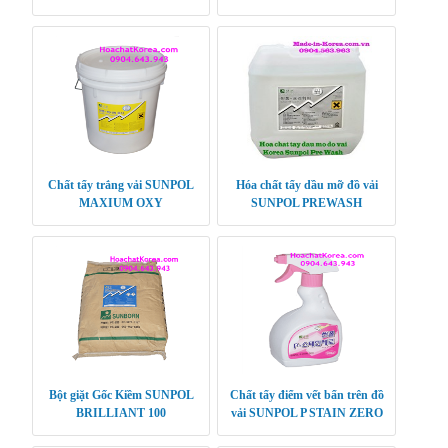
PLUS
OXY
Chất tẩy trắng vải SUNPOL
Hóa chất tẩy dầu mỡ đồ vải
MAXIUM OXY
SUNPOL PREWASH
Bột giặt Gốc Kiềm SUNPOL
Chất tẩy điểm vết bẩn trên đồ
BRILLIANT 100
vải SUNPOL P STAIN ZERO