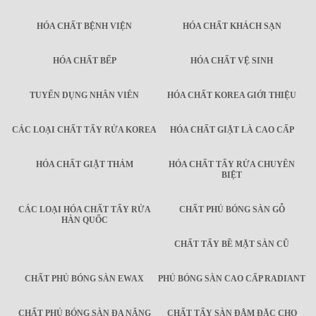
HÓA CHẤT BỆNH VIỆN
HÓA CHẤT KHÁCH SẠN
HÓA CHẤT BẾP
HÓA CHẤT VỆ SINH
TUYỂN DỤNG NHÂN VIÊN
HÓA CHẤT KOREA GIỚI THIỆU
CÁC LOẠI CHẤT TẨY RỬA KOREA
HÓA CHẤT GIẶT LÀ CAO CẤP
HÓA CHẤT GIẶT THẢM
HÓA CHẤT TẨY RỬA CHUYÊN
BIỆT
CÁC LOẠI HÓA CHẤT TẨY RỬA
CHẤT PHỦ BÓNG SÀN GỖ
HÀN QUỐC
CHẤT TẨY BỀ MẶT SÀN CŨ
CHẤT PHỦ BÓNG SÀN EWAX
PHỦ BÓNG SÀN CAO CẤP RADIANT
CHẤT PHỦ BÓNG SÀN ĐA NĂNG
CHẤT TẨY SÀN ĐẬM ĐẶC CHO