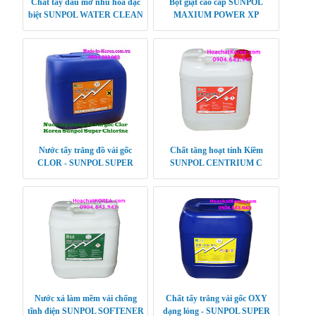
Chất tẩy dầu mỡ nhũ hóa đặc
Bột giặt cao cấp SUNPOL
biệt SUNPOL WATER CLEAN
MAXIUM POWER XP
Nước tẩy trắng đồ vải gốc
Chất tăng hoạt tính Kiềm
CLOR - SUNPOL SUPER
SUNPOL CENTRIUM C
CHLORINE
Nước xả làm mềm vải chống
Chất tẩy trắng vải gốc OXY
tĩnh điện SUNPOL SOFTENER
dạng lỏng - SUNPOL SUPER