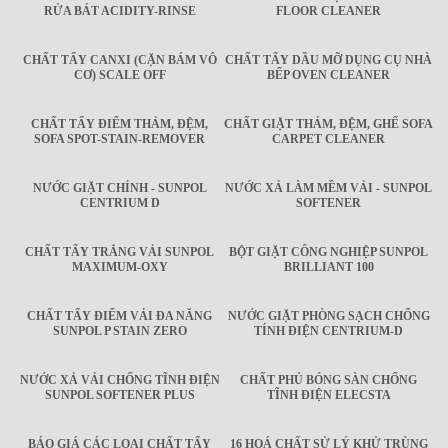
RỬA BÁT ACIDITY-RINSE
FLOOR CLEANER
CHẤT TẨY CANXI (CẶN BÁM VÔ
CHẤT TẨY DẦU MỠ DỤNG CỤ NHÀ
CƠ) SCALE OFF
BẾP OVEN CLEANER
CHẤT TẨY ĐIỂM THẢM, ĐỆM,
CHẤT GIẶT THẢM, ĐỆM, GHẾ SOFA
SOFA SPOT-STAIN-REMOVER
CARPET CLEANER
NƯỚC GIẶT CHÍNH - SUNPOL
NƯỚC XẢ LÀM MỀM VẢI - SUNPOL
CENTRIUM D
SOFTENER
CHẤT TẨY TRẮNG VẢI SUNPOL
BỘT GIẶT CÔNG NGHIỆP SUNPOL
MAXIMUM-OXY
BRILLIANT 100
CHẤT TẨY ĐIỂM VẢI ĐA NĂNG
NƯỚC GIẶT PHÒNG SẠCH CHỐNG
SUNPOL P STAIN ZERO
TÍNH ĐIỆN CENTRIUM-D
NƯỚC XẢ VẢI CHỐNG TĨNH ĐIỆN
CHẤT PHỦ BÓNG SÀN CHỐNG
SUNPOL SOFTENER PLUS
TĨNH ĐIỆN ELECSTA
BÁO GIÁ CÁC LOẠI CHẤT TẨY
16 HOÁ CHẤT SỬ LÝ KHỬ TRÙNG