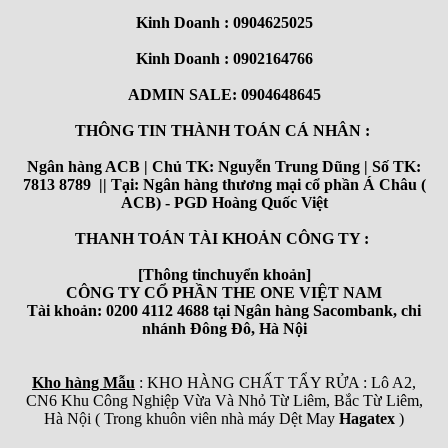
Kinh Doanh : 0904625025
Kinh Doanh : 0902164766
ADMIN SALE: 0904648645
THÔNG TIN THÀNH TOÁN CÁ NHÂN :
Ngân hàng ACB | Chủ TK: Nguyễn Trung Dũng | Số TK:
7813 8789 || Tại: Ngân hàng thương mại cổ phần Á Châu (
ACB) - PGD Hoàng Quốc Việt
THANH TOÁN TÀI KHOẢN CÔNG TY :
[Thông tinchuyển khoản]
CÔNG TY CỔ PHẦN THE ONE VIỆT NAM
Tài khoản: 0200 4112 4688 tại Ngân hàng Sacombank, chi
nhánh Đông Đô, Hà Nội
Kho hàng Mẫu
: KHO HÀNG CHẤT TẨY RỬA : Lô A2,
CN6 Khu Công Nghiệp Vừa Và Nhỏ Từ Liêm, Bắc Từ Liêm,
Hà Nội ( Trong khuôn viên nhà máy Dệt May
Hagatex
)