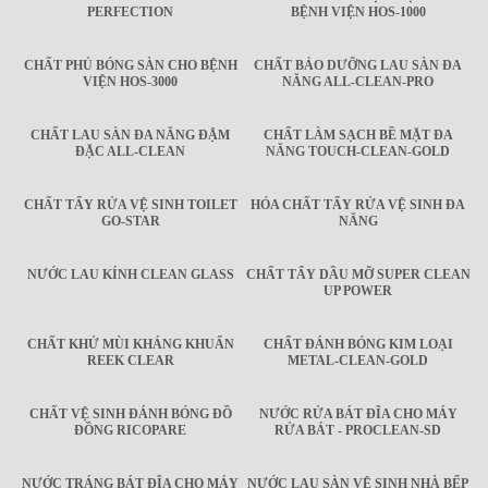
PERFECTION
BỆNH VIỆN HOS-1000
CHẤT PHỦ BÓNG SÀN CHO BỆNH
CHẤT BẢO DƯỠNG LAU SÀN ĐA
VIỆN HOS-3000
NĂNG ALL-CLEAN-PRO
CHẤT LAU SÀN ĐA NĂNG ĐẬM
CHẤT LÀM SẠCH BỀ MẶT ĐA
ĐẶC ALL-CLEAN
NĂNG TOUCH-CLEAN-GOLD
CHẤT TẨY RỬA VỆ SINH TOILET
HÓA CHẤT TẨY RỬA VỆ SINH ĐA
GO-STAR
NĂNG
NƯỚC LAU KÍNH CLEAN GLASS
CHẤT TẨY DẦU MỠ SUPER CLEAN
UP POWER
CHẤT KHỬ MÙI KHÁNG KHUẨN
CHẤT ĐÁNH BÓNG KIM LOẠI
REEK CLEAR
METAL-CLEAN-GOLD
CHẤT VỆ SINH ĐÁNH BÓNG ĐỒ
NƯỚC RỬA BÁT ĐĨA CHO MÁY
ĐỒNG RICOPARE
RỬA BÁT - PROCLEAN-SD
NƯỚC TRÁNG BÁT ĐĨA CHO MÁY
NƯỚC LAU SÀN VỆ SINH NHÀ BẾP