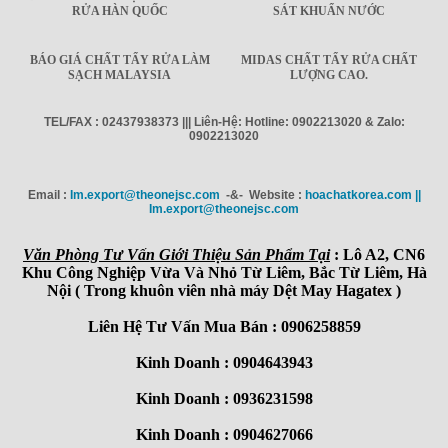
RỬA HÀN QUỐC
SÁT KHUẨN NƯỚC
BÁO GIÁ CHẤT TẨY RỬA LÀM
MIDAS CHẤT TẨY RỬA CHẤT
SẠCH MALAYSIA
LƯỢNG CAO.
TEL/FAX : 02437938373 ||| Liên-Hệ: Hotline: 0902213020 & Zalo:
0902213020
Email :
Im.export@theonejsc.com
-&- Website :
hoachatkorea.com ||
Im.export@theonejsc.com
Văn Phòng Tư Vấn Giới Thiệu Sản Phẩm Tại
: Lô A2, CN6
Khu Công Nghiệp Vừa Và Nhỏ Từ Liêm, Bắc Từ Liêm, Hà
Nội ( Trong khuôn viên nhà máy Dệt May Hagatex )
Liên Hệ Tư Vấn Mua Bán : 0906258859
Kinh Doanh : 0904643943
Kinh Doanh : 0936231598
Kinh Doanh : 0904627066