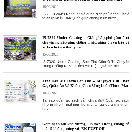
18/06/2026
IS 7350 Water Repellent là dung dịch phủ nano kính ô
tô nhập khẩu Hàn Quốc giúp chống bám nước,...
IS 7320 Under Coating – Giải pháp phủ gầm ô tô
chuyên nghiệp giúp chống rỉ sét, giảm ồn và bảo vệ
xe bền bỉ theo thời gian.
15/06/2026
IS 7320 Under Coating: Sơn Phủ Gầm Ô Tô Chuyên
Dụng Chống Rỉ Sét, Cách Âm Hiệu Quả Từ Hàn...
Tinh Dầu Xịt Thơm Eco One – Bí Quyết Giữ Chăn
Ga, Quần Áo Và Không Gian Sống Luôn Thơm Mát
10/06/2026
Tại sao quần áo sạch vẫn chưa đủ? Quần áo sạch
nhưng nhanh mất mùi thơm, chăn ga dễ ám mùi ẩm
hay...
Gom sạch bụi kho xưởng 1 bước: Tưởng không dễ
mà dễ không tưởng với EK DUST OIL