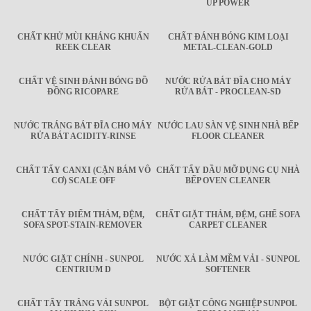
UP POWER
CHẤT KHỬ MÙI KHÁNG KHUẨN
CHẤT ĐÁNH BÓNG KIM LOẠI
REEK CLEAR
METAL-CLEAN-GOLD
CHẤT VỆ SINH ĐÁNH BÓNG ĐỒ
NƯỚC RỬA BÁT ĐĨA CHO MÁY
ĐỒNG RICOPARE
RỬA BÁT - PROCLEAN-SD
NƯỚC TRÁNG BÁT ĐĨA CHO MÁY
NƯỚC LAU SÀN VỆ SINH NHÀ BẾP
RỬA BÁT ACIDITY-RINSE
FLOOR CLEANER
CHẤT TẨY CANXI (CẶN BÁM VÔ
CHẤT TẨY DẦU MỠ DỤNG CỤ NHÀ
CƠ) SCALE OFF
BẾP OVEN CLEANER
CHẤT TẨY ĐIỂM THẢM, ĐỆM,
CHẤT GIẶT THẢM, ĐỆM, GHẾ SOFA
SOFA SPOT-STAIN-REMOVER
CARPET CLEANER
NƯỚC GIẶT CHÍNH - SUNPOL
NƯỚC XẢ LÀM MỀM VẢI - SUNPOL
CENTRIUM D
SOFTENER
CHẤT TẨY TRẮNG VẢI SUNPOL
BỘT GIẶT CÔNG NGHIỆP SUNPOL