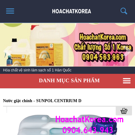
TRANG CHỦ
GIỚI THIỆU
THÔNG TIN SẢN PHẨM
TIN TỨC
Hóa chất vệ sinh làm sạch số 1 Hàn Quốc
LIÊN HỆ
DANH MỤC SẢN PHẨM
CATALOG
TUYỂN DỤNG
Nước giặt chính - SUNPOL CENTRIUM D