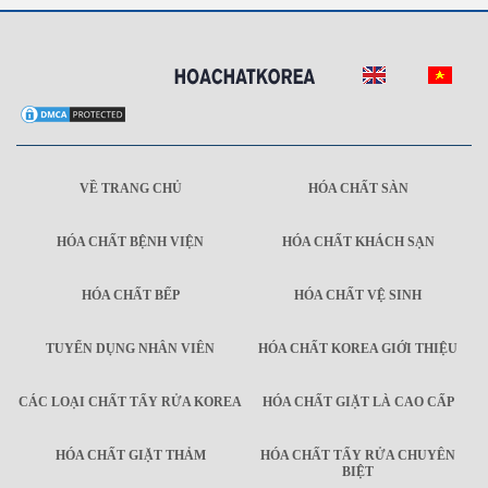
VỀ TRANG CHỦ
HÓA CHẤT SÀN
HÓA CHẤT BỆNH VIỆN
HÓA CHẤT KHÁCH SẠN
HÓA CHẤT BẾP
HÓA CHẤT VỆ SINH
TUYỂN DỤNG NHÂN VIÊN
HÓA CHẤT KOREA GIỚI THIỆU
CÁC LOẠI CHẤT TẨY RỬA KOREA
HÓA CHẤT GIẶT LÀ CAO CẤP
HÓA CHẤT GIẶT THẢM
HÓA CHẤT TẨY RỬA CHUYÊN
BIỆT