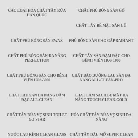
CÁC LOẠI HÓA CHẤT TẨY RỬA
CHẤT PHỦ BÓNG SÀN GỖ
HÀN QUỐC
CHẤT TẨY BỀ MẶT SÀN CŨ
CHẤT PHỦ BÓNG SÀN EWAX
PHỦ BÓNG SÀN CAO CẤP RADIANT
CHẤT PHỦ BÓNG SÀN ĐA NĂNG
CHẤT TẨY SÀN ĐẬM ĐẶC CHO
PERFECTION
BỆNH VIỆN HOS-1000
CHẤT PHỦ BÓNG SÀN CHO BỆNH
CHẤT BẢO DƯỠNG LAU SÀN ĐA
VIỆN HOS-3000
NĂNG ALL-CLEAN-PRO
CHẤT LAU SÀN ĐA NĂNG ĐẬM
CHẤT LÀM SẠCH BỀ MẶT ĐA
ĐẶC ALL-CLEAN
NĂNG TOUCH-CLEAN-GOLD
CHẤT TẨY RỬA VỆ SINH TOILET
HÓA CHẤT TẨY RỬA VỆ SINH ĐA
GO-STAR
NĂNG
NƯỚC LAU KÍNH CLEAN GLASS
CHẤT TẨY DẦU MỠ SUPER CLEAN