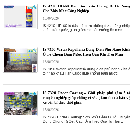
IS 4210 HD-60 Dầu Bôi Trơn Chống Rỉ Đa Năng
Cho Máy Móc Công Nghiệp
18/06/2026
IS 4210 HD-60 là dầu bôi trơn chống rỉ đa năng nhập
khẩu Hàn Quốc, giúp giảm ma sát, chống ăn mòn,...
IS 7350 Water Repellent: Dung Dịch Phủ Nano Kính
Ô Tô Chống Bám Nước Hiệu Quả Khi Trời Mưa
18/06/2026
IS 7350 Water Repellent là dung dịch phủ nano kính ô
tô nhập khẩu Hàn Quốc giúp chống bám nước,...
IS 7320 Under Coating – Giải pháp phủ gầm ô tô
chuyên nghiệp giúp chống rỉ sét, giảm ồn và bảo vệ
xe bền bỉ theo thời gian.
15/06/2026
IS 7320 Under Coating: Sơn Phủ Gầm Ô Tô Chuyên
Dụng Chống Rỉ Sét, Cách Âm Hiệu Quả Từ Hàn...