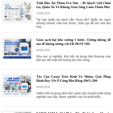
Tinh Dầu Xịt Thơm Eco One – Bí Quyết Giữ Chăn
Ga, Quần Áo Và Không Gian Sống Luôn Thơm Mát
10/06/2026
Tại sao quần áo sạch vẫn chưa đủ? Quần áo sạch
nhưng nhanh mất mùi thơm, chăn ga dễ ám mùi ẩm
hay...
Gom sạch bụi kho xưởng 1 bước: Tưởng không dễ
mà dễ không tưởng với EK DUST OIL
08/06/2026
Khu vực xí nghiệp, kho bãi và trung tâm thương mại
liên tục đối mặt với lượng bụi mịn công...
Tẩy Cặn Canxi Trên Kính Và Nhôm: Giải Pháp
Đánh Bay Vết Ố Cứng Đầu Bằng AWG-200
08/06/2026
AWG-200 là dung dịch làm sạch cặn chuyên biệt công
nghiệp cao cấp, được nghiên cứu và phát triển...