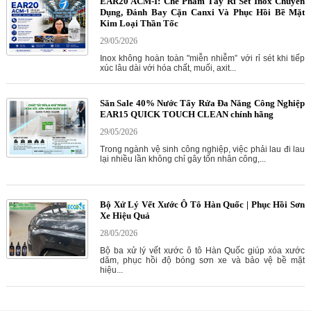
EAR20 ACM-I: Chế Phẩm Tẩy Rỉ Sét Inox Chuyên
Dụng, Đánh Bay Cặn Canxi Và Phục Hồi Bề Mặt
Kim Loại Thần Tốc
29/05/2026
Inox không hoàn toàn "miễn nhiễm” với rỉ sét khi tiếp
xúc lâu dài với hóa chất, muối, axit...
Săn Sale 40% Nước Tẩy Rửa Đa Năng Công Nghiệp
EAR15 QUICK TOUCH CLEAN chính hãng
29/05/2026
Trong ngành vệ sinh công nghiệp, việc phải lau đi lau
lại nhiều lần không chỉ gây tốn nhân công,...
Bộ Xử Lý Vết Xước Ô Tô Hàn Quốc | Phục Hồi Sơn
Xe Hiệu Quả
28/05/2026
Bộ ba xử lý vết xước ô tô Hàn Quốc giúp xóa xước
dăm, phục hồi độ bóng sơn xe và bảo vệ bề mặt
hiệu...