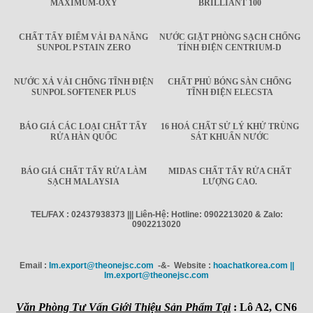
MAXIMUM-OXY
BRILLIANT 100
CHẤT TẨY ĐIỂM VẢI ĐA NĂNG
NƯỚC GIẶT PHÒNG SẠCH CHỐNG
SUNPOL P STAIN ZERO
TÍNH ĐIỆN CENTRIUM-D
NƯỚC XẢ VẢI CHỐNG TĨNH ĐIỆN
CHẤT PHỦ BÓNG SÀN CHỐNG
SUNPOL SOFTENER PLUS
TĨNH ĐIỆN ELECSTA
BÁO GIÁ CÁC LOẠI CHẤT TẨY
16 HOÁ CHẤT SỬ LÝ KHỬ TRÙNG
RỬA HÀN QUỐC
SÁT KHUẨN NƯỚC
BÁO GIÁ CHẤT TẨY RỬA LÀM
MIDAS CHẤT TẨY RỬA CHẤT
SẠCH MALAYSIA
LƯỢNG CAO.
TEL/FAX : 02437938373 ||| Liên-Hệ: Hotline: 0902213020 & Zalo:
0902213020
Email :
Im.export@theonejsc.com
-&- Website :
hoachatkorea.com ||
Im.export@theonejsc.com
Văn Phòng Tư Vấn Giới Thiệu Sản Phẩm Tại
: Lô A2, CN6