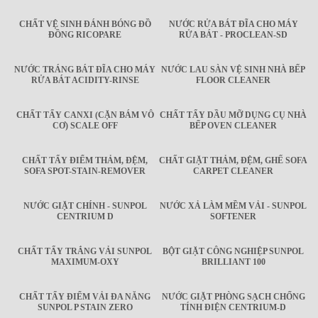
CHẤT VỆ SINH ĐÁNH BÓNG ĐỒ
NƯỚC RỬA BÁT ĐĨA CHO MÁY
ĐỒNG RICOPARE
RỬA BÁT - PROCLEAN-SD
NƯỚC TRÁNG BÁT ĐĨA CHO MÁY
NƯỚC LAU SÀN VỆ SINH NHÀ BẾP
RỬA BÁT ACIDITY-RINSE
FLOOR CLEANER
CHẤT TẨY CANXI (CẶN BÁM VÔ
CHẤT TẨY DẦU MỠ DỤNG CỤ NHÀ
CƠ) SCALE OFF
BẾP OVEN CLEANER
CHẤT TẨY ĐIỂM THẢM, ĐỆM,
CHẤT GIẶT THẢM, ĐỆM, GHẾ SOFA
SOFA SPOT-STAIN-REMOVER
CARPET CLEANER
NƯỚC GIẶT CHÍNH - SUNPOL
NƯỚC XẢ LÀM MỀM VẢI - SUNPOL
CENTRIUM D
SOFTENER
CHẤT TẨY TRẮNG VẢI SUNPOL
BỘT GIẶT CÔNG NGHIỆP SUNPOL
MAXIMUM-OXY
BRILLIANT 100
CHẤT TẨY ĐIỂM VẢI ĐA NĂNG
NƯỚC GIẶT PHÒNG SẠCH CHỐNG
SUNPOL P STAIN ZERO
TÍNH ĐIỆN CENTRIUM-D