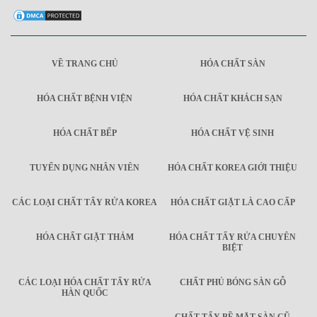
VỀ TRANG CHỦ
HÓA CHẤT SÀN
HÓA CHẤT BỆNH VIỆN
HÓA CHẤT KHÁCH SẠN
HÓA CHẤT BẾP
HÓA CHẤT VỆ SINH
TUYỂN DỤNG NHÂN VIÊN
HÓA CHẤT KOREA GIỚI THIỆU
CÁC LOẠI CHẤT TẨY RỬA KOREA
HÓA CHẤT GIẶT LÀ CAO CẤP
HÓA CHẤT GIẶT THẢM
HÓA CHẤT TẨY RỬA CHUYÊN
BIỆT
CÁC LOẠI HÓA CHẤT TẨY RỬA
CHẤT PHỦ BÓNG SÀN GỖ
HÀN QUỐC