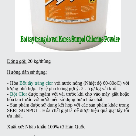
Đóng gói:
20 kg/thùng
Hướng dẫn sử dụng:
- Hòa
Bột tẩy trắng clor
với nước nóng (Nhiệt độ 60-80oC) với
lượng phù hợp. Tỷ lệ pha loãng gợi ý: 2 - 5 g/ kg vải khô
-
Bột Clor
được ngâm với vải trước khi cho vào máy giặt hoặc
hòa tan trước với nước nếu sử dụng bơm hóa chất.
- Sản phẩm được sử dụng kết hợp với các sản phẩm khác trong
SERI SUNPOL - Hóa chất giặt là để được hiệu quả giặt tẩy tối
ưu nhất.
Xuất xứ:
Nhập khẩu 100% từ Hàn Quốc