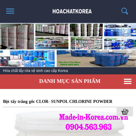
TRANG CHỦ
GIỚI THIỆU
THÔNG TIN SẢN PHẨM
TIN TỨC
Hóa chất tẩy rửa vệ sinh cao cấp Korea
LIÊN HỆ
DANH MỤC SẢN PHẨM
CATALOG
TUYỂN DỤNG
Bột tẩy trắng gốc CLOR- SUNPOL CHLORINE POWDER