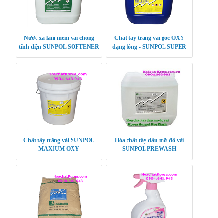
Nước xả làm mềm vải chống
Chất tẩy trắng vải gốc OXY
tĩnh điện SUNPOL SOFTENER
dạng lỏng - SUNPOL SUPER
PLUS
OXY
Chất tẩy trắng vải SUNPOL
Hóa chất tẩy dầu mỡ đồ vải
MAXIUM OXY
SUNPOL PREWASH