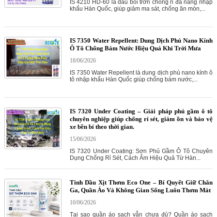
IS 4210 HD-60 là dầu bôi trơn chống rỉ đa năng nhập
khẩu Hàn Quốc, giúp giảm ma sát, chống ăn mòn,...
IS 7350 Water Repellent: Dung Dịch Phủ Nano Kính
Ô Tô Chống Bám Nước Hiệu Quả Khi Trời Mưa
18/06/2026
IS 7350 Water Repellent là dung dịch phủ nano kính ô
tô nhập khẩu Hàn Quốc giúp chống bám nước,...
IS 7320 Under Coating – Giải pháp phủ gầm ô tô
chuyên nghiệp giúp chống rỉ sét, giảm ồn và bảo vệ
xe bền bỉ theo thời gian.
15/06/2026
IS 7320 Under Coating: Sơn Phủ Gầm Ô Tô Chuyên
Dụng Chống Rỉ Sét, Cách Âm Hiệu Quả Từ Hàn...
Tinh Dầu Xịt Thơm Eco One – Bí Quyết Giữ Chăn
Ga, Quần Áo Và Không Gian Sống Luôn Thơm Mát
10/06/2026
Tại sao quần áo sạch vẫn chưa đủ? Quần áo sạch