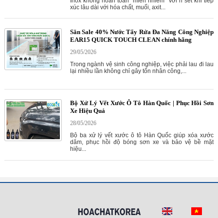
Inox không hoàn toàn "miễn nhiễm” với rỉ sét khi tiếp
xúc lâu dài với hóa chất, muối, axit...
Săn Sale 40% Nước Tẩy Rửa Đa Năng Công Nghiệp
EAR15 QUICK TOUCH CLEAN chính hãng
29/05/2026
Trong ngành vệ sinh công nghiệp, việc phải lau đi lau
lại nhiều lần không chỉ gây tốn nhân công,...
Bộ Xử Lý Vết Xước Ô Tô Hàn Quốc | Phục Hồi Sơn
Xe Hiệu Quả
28/05/2026
Bộ ba xử lý vết xước ô tô Hàn Quốc giúp xóa xước
dăm, phục hồi độ bóng sơn xe và bảo vệ bề mặt
hiệu...