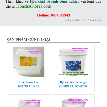
Tham khảo về
Hóa chất vệ sinh công nghiệp
vui lòng truy
HoachatKorea.com
cập tại
Hotline: 0904643943
Đánh giá
4,6
/
5
của
169
lượt khách.
SẢN PHẨM CÙNG LOẠI
Chất trung hòa
Bột giặt tẩy đa năng -
NẺUTRALIZER
COMPLEX POWDER
DETERGENT