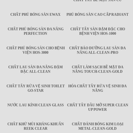
CHẤT TẨY BỀ MẶT SÀN CŨ
CHẤT PHỦ BÓNG SÀN EWAX
PHỦ BÓNG SÀN CAO CẤP RADIANT
CHẤT PHỦ BÓNG SÀN ĐA NĂNG
CHẤT TẨY SÀN ĐẬM ĐẶC CHO
PERFECTION
BỆNH VIỆN HOS-1000
CHẤT PHỦ BÓNG SÀN CHO BỆNH
CHẤT BẢO DƯỠNG LAU SÀN ĐA
VIỆN HOS-3000
NĂNG ALL-CLEAN-PRO
CHẤT LAU SÀN ĐA NĂNG ĐẬM
CHẤT LÀM SẠCH BỀ MẶT ĐA
ĐẶC ALL-CLEAN
NĂNG TOUCH-CLEAN-GOLD
CHẤT TẨY RỬA VỆ SINH TOILET
HÓA CHẤT TẨY RỬA VỆ SINH ĐA
GO-STAR
NĂNG
NƯỚC LAU KÍNH CLEAN GLASS
CHẤT TẨY DẦU MỠ SUPER CLEAN
UP POWER
CHẤT KHỬ MÙI KHÁNG KHUẨN
CHẤT ĐÁNH BÓNG KIM LOẠI
REEK CLEAR
METAL-CLEAN-GOLD