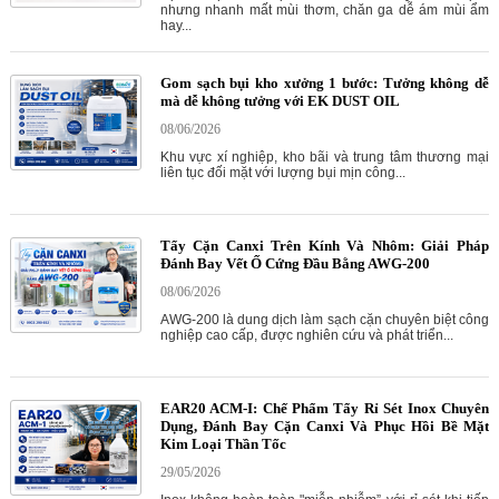
nhưng nhanh mất mùi thơm, chăn ga dễ ám mùi ẩm
hay...
Gom sạch bụi kho xưởng 1 bước: Tưởng không dễ
mà dễ không tưởng với EK DUST OIL
08/06/2026
Khu vực xí nghiệp, kho bãi và trung tâm thương mại
liên tục đối mặt với lượng bụi mịn công...
Tẩy Cặn Canxi Trên Kính Và Nhôm: Giải Pháp
Đánh Bay Vết Ố Cứng Đầu Bằng AWG-200
08/06/2026
AWG-200 là dung dịch làm sạch cặn chuyên biệt công
nghiệp cao cấp, được nghiên cứu và phát triển...
EAR20 ACM-I: Chế Phẩm Tẩy Rỉ Sét Inox Chuyên
Dụng, Đánh Bay Cặn Canxi Và Phục Hồi Bề Mặt
Kim Loại Thần Tốc
29/05/2026