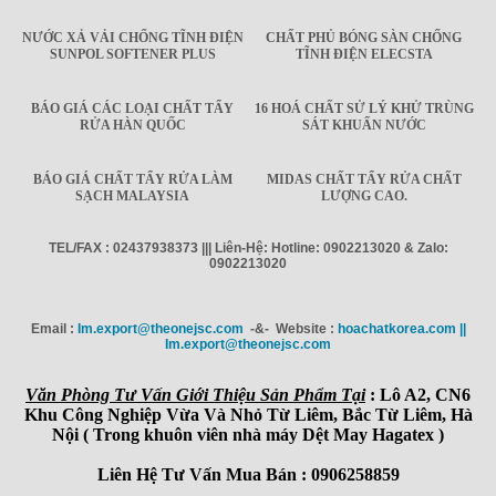
NƯỚC XẢ VẢI CHỐNG TĨNH ĐIỆN
CHẤT PHỦ BÓNG SÀN CHỐNG
SUNPOL SOFTENER PLUS
TĨNH ĐIỆN ELECSTA
BÁO GIÁ CÁC LOẠI CHẤT TẨY
16 HOÁ CHẤT SỬ LÝ KHỬ TRÙNG
RỬA HÀN QUỐC
SÁT KHUẨN NƯỚC
BÁO GIÁ CHẤT TẨY RỬA LÀM
MIDAS CHẤT TẨY RỬA CHẤT
SẠCH MALAYSIA
LƯỢNG CAO.
TEL/FAX : 02437938373 ||| Liên-Hệ: Hotline: 0902213020 & Zalo:
0902213020
Email :
Im.export@theonejsc.com
-&- Website :
hoachatkorea.com ||
Im.export@theonejsc.com
Văn Phòng Tư Vấn Giới Thiệu Sản Phẩm Tại
: Lô A2, CN6
Khu Công Nghiệp Vừa Và Nhỏ Từ Liêm, Bắc Từ Liêm, Hà
Nội ( Trong khuôn viên nhà máy Dệt May Hagatex )
Liên Hệ Tư Vấn Mua Bán : 0906258859