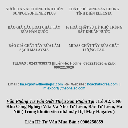
NƯỚC XẢ VẢI CHỐNG TĨNH ĐIỆN
CHẤT PHỦ BÓNG SÀN CHỐNG
SUNPOL SOFTENER PLUS
TĨNH ĐIỆN ELECSTA
BÁO GIÁ CÁC LOẠI CHẤT TẨY
16 HOÁ CHẤT SỬ LÝ KHỬ TRÙNG
RỬA HÀN QUỐC
SÁT KHUẨN NƯỚC
BÁO GIÁ CHẤT TẨY RỬA LÀM
MIDAS CHẤT TẨY RỬA CHẤT
SẠCH MALAYSIA
LƯỢNG CAO.
TEL/FAX : 02437938373 ||| Liên-Hệ: Hotline: 0902213020 & Zalo:
0902213020
Email :
Im.export@theonejsc.com
-&- Website :
hoachatkorea.com ||
Im.export@theonejsc.com
Văn Phòng Tư Vấn Giới Thiệu Sản Phẩm Tại
: Lô A2, CN6
Khu Công Nghiệp Vừa Và Nhỏ Từ Liêm, Bắc Từ Liêm, Hà
Nội ( Trong khuôn viên nhà máy Dệt May Hagatex )
Liên Hệ Tư Vấn Mua Bán : 0906258859