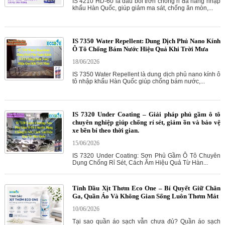
IS 4210 HD-60 là dầu bôi trơn chống rỉ đa năng nhập
khẩu Hàn Quốc, giúp giảm ma sát, chống ăn mòn,...
IS 7350 Water Repellent: Dung Dịch Phủ Nano Kính
Ô Tô Chống Bám Nước Hiệu Quả Khi Trời Mưa
18/06/2026
IS 7350 Water Repellent là dung dịch phủ nano kính ô
tô nhập khẩu Hàn Quốc giúp chống bám nước,...
IS 7320 Under Coating – Giải pháp phủ gầm ô tô
chuyên nghiệp giúp chống rỉ sét, giảm ồn và bảo vệ
xe bền bỉ theo thời gian.
15/06/2026
IS 7320 Under Coating: Sơn Phủ Gầm Ô Tô Chuyên
Dụng Chống Rỉ Sét, Cách Âm Hiệu Quả Từ Hàn...
Tinh Dầu Xịt Thơm Eco One – Bí Quyết Giữ Chăn
Ga, Quần Áo Và Không Gian Sống Luôn Thơm Mát
10/06/2026
Tại sao quần áo sạch vẫn chưa đủ? Quần áo sạch