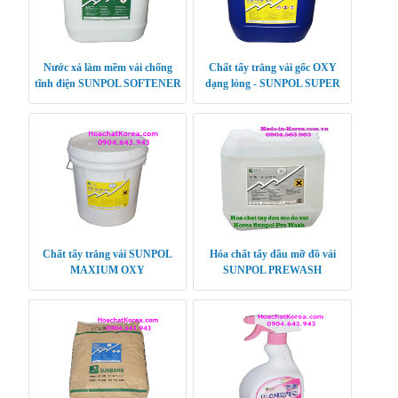
Nước xả làm mềm vải chống
Chất tẩy trắng vải gốc OXY
tĩnh điện SUNPOL SOFTENER
dạng lỏng - SUNPOL SUPER
PLUS
OXY
Chất tẩy trắng vải SUNPOL
Hóa chất tẩy dầu mỡ đồ vải
MAXIUM OXY
SUNPOL PREWASH