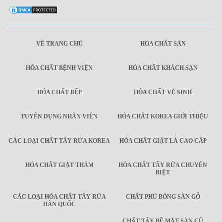
VỀ TRANG CHỦ
HÓA CHẤT SÀN
HÓA CHẤT BỆNH VIỆN
HÓA CHẤT KHÁCH SẠN
HÓA CHẤT BẾP
HÓA CHẤT VỆ SINH
TUYỂN DỤNG NHÂN VIÊN
HÓA CHẤT KOREA GIỚI THIỆU
CÁC LOẠI CHẤT TẨY RỬA KOREA
HÓA CHẤT GIẶT LÀ CAO CẤP
HÓA CHẤT GIẶT THẢM
HÓA CHẤT TẨY RỬA CHUYÊN
BIỆT
CÁC LOẠI HÓA CHẤT TẨY RỬA
CHẤT PHỦ BÓNG SÀN GỖ
HÀN QUỐC
CHẤT TẨY BỀ MẶT SÀN CŨ