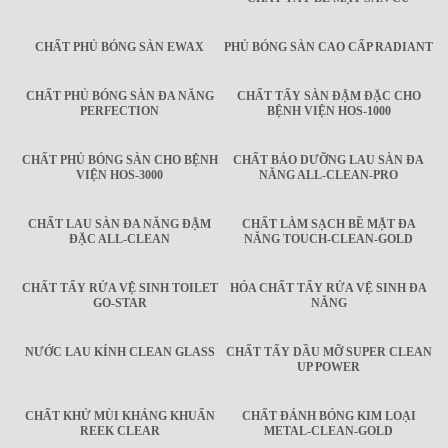
CHẤT PHỦ BÓNG SÀN EWAX
PHỦ BÓNG SÀN CAO CẤP RADIANT
CHẤT PHỦ BÓNG SÀN ĐA NĂNG
CHẤT TẨY SÀN ĐẬM ĐẶC CHO
PERFECTION
BỆNH VIỆN HOS-1000
CHẤT PHỦ BÓNG SÀN CHO BỆNH
CHẤT BẢO DƯỠNG LAU SÀN ĐA
VIỆN HOS-3000
NĂNG ALL-CLEAN-PRO
CHẤT LAU SÀN ĐA NĂNG ĐẬM
CHẤT LÀM SẠCH BỀ MẶT ĐA
ĐẶC ALL-CLEAN
NĂNG TOUCH-CLEAN-GOLD
CHẤT TẨY RỬA VỆ SINH TOILET
HÓA CHẤT TẨY RỬA VỆ SINH ĐA
GO-STAR
NĂNG
NƯỚC LAU KÍNH CLEAN GLASS
CHẤT TẨY DẦU MỠ SUPER CLEAN
UP POWER
CHẤT KHỬ MÙI KHÁNG KHUẨN
CHẤT ĐÁNH BÓNG KIM LOẠI
REEK CLEAR
METAL-CLEAN-GOLD