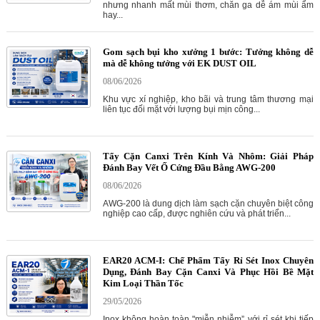
nhưng nhanh mất mùi thơm, chăn ga dễ ám mùi ẩm
hay...
Gom sạch bụi kho xưởng 1 bước: Tưởng không dễ
mà dễ không tưởng với EK DUST OIL
08/06/2026
Khu vực xí nghiệp, kho bãi và trung tâm thương mại
liên tục đối mặt với lượng bụi mịn công...
Tẩy Cặn Canxi Trên Kính Và Nhôm: Giải Pháp
Đánh Bay Vết Ố Cứng Đầu Bằng AWG-200
08/06/2026
AWG-200 là dung dịch làm sạch cặn chuyên biệt công
nghiệp cao cấp, được nghiên cứu và phát triển...
EAR20 ACM-I: Chế Phẩm Tẩy Rỉ Sét Inox Chuyên
Dụng, Đánh Bay Cặn Canxi Và Phục Hồi Bề Mặt
Kim Loại Thần Tốc
29/05/2026
Inox không hoàn toàn "miễn nhiễm” với rỉ sét khi tiếp