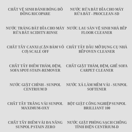
CHẤT VỆ SINH ĐÁNH BÓNG ĐỒ
NƯỚC RỬA BÁT ĐĨA CHO MÁY
ĐỒNG RICOPARE
RỬA BÁT - PROCLEAN-SD
NƯỚC TRÁNG BÁT ĐĨA CHO MÁY
NƯỚC LAU SÀN VỆ SINH NHÀ BẾP
RỬA BÁT ACIDITY-RINSE
FLOOR CLEANER
CHẤT TẨY CANXI (CẶN BÁM VÔ
CHẤT TẨY DẦU MỠ DỤNG CỤ NHÀ
CƠ) SCALE OFF
BẾP OVEN CLEANER
CHẤT TẨY ĐIỂM THẢM, ĐỆM,
CHẤT GIẶT THẢM, ĐỆM, GHẾ SOFA
SOFA SPOT-STAIN-REMOVER
CARPET CLEANER
NƯỚC GIẶT CHÍNH - SUNPOL
NƯỚC XẢ LÀM MỀM VẢI - SUNPOL
CENTRIUM D
SOFTENER
CHẤT TẨY TRẮNG VẢI SUNPOL
BỘT GIẶT CÔNG NGHIỆP SUNPOL
MAXIMUM-OXY
BRILLIANT 100
CHẤT TẨY ĐIỂM VẢI ĐA NĂNG
NƯỚC GIẶT PHÒNG SẠCH CHỐNG
SUNPOL P STAIN ZERO
TÍNH ĐIỆN CENTRIUM-D