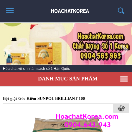
TRANG CHỦ
GIỚI THIỆU
THÔNG TIN SẢN PHẨM
TIN TỨC
Hóa chất vệ sinh làm sạch số 1 Hàn Quốc
LIÊN HỆ
DANH MỤC SẢN PHẨM
CATALOG
TUYỂN DỤNG
Bột giặt Gốc Kiềm SUNPOL BRILLIANT 100