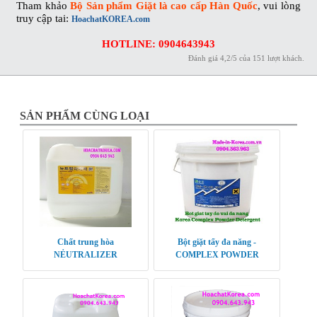
Tham khảo
Bộ Sản phẩm Giặt là cao cấp Hàn Quốc
, vui lòng
truy cập tai:
HoachatKOREA.com
HOTLINE: 0904643943
Đánh giá
4,2
/
5
của
151
lượt khách.
SẢN PHẨM CÙNG LOẠI
Chất trung hòa
Bột giặt tẩy đa năng -
NẺUTRALIZER
COMPLEX POWDER
DETERGENT