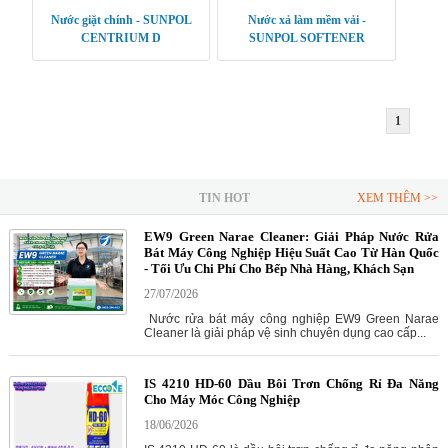
Nước giặt chính - SUNPOL
Nước xả làm mềm vải -
CENTRIUM D
SUNPOL SOFTENER
1
TIN HOT
XEM THÊM >>
EW9 Green Narae Cleaner: Giải Pháp Nước Rửa
Bát Máy Công Nghiệp Hiệu Suất Cao Từ Hàn Quốc
- Tối Ưu Chi Phí Cho Bếp Nhà Hàng, Khách Sạn
27/07/2026
Nước rửa bát máy công nghiệp EW9 Green Narae
Cleaner là giải pháp vệ sinh chuyên dụng cao cấp...
IS 4210 HD-60 Dầu Bôi Trơn Chống Rỉ Đa Năng
Cho Máy Móc Công Nghiệp
18/06/2026