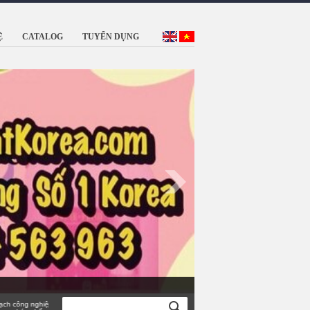
Ệ
CATALOG
TUYỂN DỤNG
làm sạch công nghiệp TỐT