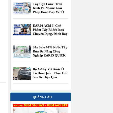
Tẩy Cặn Canxi Trên
Kính Và Nhôm: Giải
Pháp Đánh Bay Vết Ố
Cứng Đầu Bằng AWG-
200
EAR20 ACM-I: Chế
Phẩm Tẩy Rỉ Sét Inox
Chuyên Dụng, Đánh Bay
Cặn Canxi Và Phục Hồi
Bề Mặt Kim Loại Thần
Tốc
Săn Sale 40% Nước Tẩy
Rửa Đa Năng Công
Nghiệp EAR15 QUICK
TOUCH CLEAN chính
hãng
Bộ Xử Lý Vết Xước Ô
Tô Hàn Quốc | Phục Hồi
Sơn Xe Hiệu Quả
QUẢNG CÁO