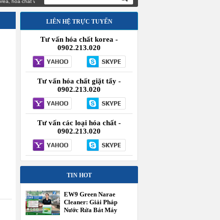
 Korea, hóa chất vệ sinh công nghiệp nhập
LIÊN HỆ TRỰC TUYẾN
Tư vấn hóa chất korea -
0902.213.020
Tư vấn hóa chất giặt tẩy -
0902.213.020
Tư vấn các loại hóa chất -
0902.213.020
TIN HOT
EW9 Green Narae
Cleaner: Giải Pháp
Nước Rửa Bát Máy
Công Nghiệp Hiệu Suất