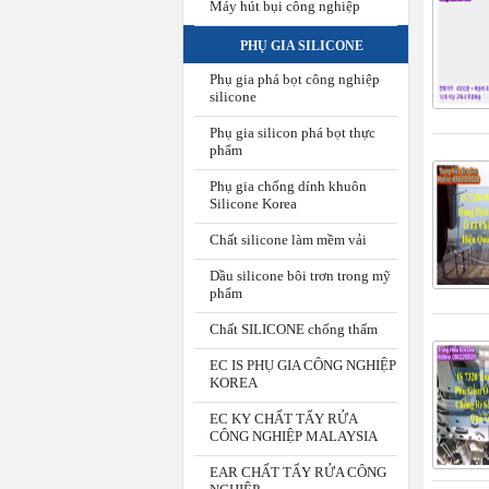
Máy hút bụi công nghiệp
PHỤ GIA SILICONE
Phụ gia phá bọt công nghiệp
silicone
Phụ gia silicon phá bọt thực
phẩm
Phụ gia chống dính khuôn
Silicone Korea
Chất silicone làm mềm vải
Dầu silicone bôi trơn trong mỹ
phẩm
Chất SILICONE chống thấm
EC IS PHỤ GIA CÔNG NGHIỆP
KOREA
EC KY CHẤT TẨY RỬA
CÔNG NGHIỆP MALAYSIA
EAR CHẤT TẨY RỬA CÔNG