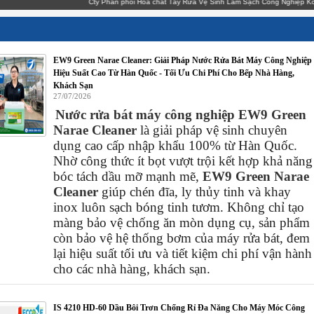
Cty Phân phối Hóa chất Tẩy Rửa Vệ Sinh Làm Sạch Công Nghiệp
EW9 Green Narae Cleaner: Giải Pháp Nước Rửa Bát Máy Công Nghiệp
Hiệu Suất Cao Từ Hàn Quốc - Tối Ưu Chi Phí Cho Bếp Nhà Hàng,
Khách Sạn
27/07/2026
Nước rửa bát máy công nghiệp EW9 Green
Narae Cleaner
là giải pháp vệ sinh chuyên
dụng cao cấp nhập khẩu 100% từ Hàn Quốc.
Nhờ công thức ít bọt vượt trội kết hợp khả năng
bóc tách dầu mỡ mạnh mẽ,
EW9 Green Narae
Cleaner
giúp chén đĩa, ly thủy tinh và khay
inox luôn sạch bóng tinh tươm. Không chỉ tạo
màng bảo vệ chống ăn mòn dụng cụ, sản phẩm
còn bảo vệ hệ thống bơm của máy rửa bát, đem
lại hiệu suất tối ưu và tiết kiệm chi phí vận hành
cho các nhà hàng, khách sạn.
IS 4210 HD-60 Dầu Bôi Trơn Chống Rỉ Đa Năng Cho Máy Móc Công