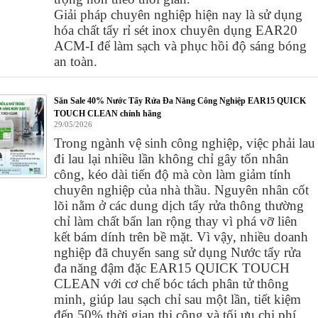
Giải pháp chuyên nghiệp hiện nay là sử dụng
hóa chất tẩy rỉ sét inox chuyên dụng EAR20
ACM-I để làm sạch và phục hồi độ sáng bóng
an toàn.
Săn Sale 40% Nước Tẩy Rửa Đa Năng Công Nghiệp EAR15 QUICK
TOUCH CLEAN chính hãng
29/05/2026
Trong ngành vệ sinh công nghiệp, việc phải lau
đi lau lại nhiều lần không chỉ gây tốn nhân
công, kéo dài tiến độ mà còn làm giảm tính
chuyên nghiệp của nhà thầu. Nguyên nhân cốt
lõi nằm ở các dung dịch tẩy rửa thông thường
chỉ làm chất bẩn lan rộng thay vì phá vỡ liên
kết bám dính trên bề mặt. Vì vậy, nhiều doanh
nghiệp đã chuyển sang sử dụng Nước tẩy rửa
đa năng đậm đặc EAR15 QUICK TOUCH
CLEAN với cơ chế bóc tách phân tử thông
minh, giúp lau sạch chỉ sau một lần, tiết kiệm
đến 50% thời gian thi công và tối ưu chi phí