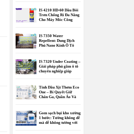
Cao Từ Hàn Quốc - Tối
Ưu Chi Phí Cho Bếp Nhà
IS 4210 HD-60 Dầu Bôi
Hàng, Khách Sạn
Trơn Chống Rỉ Đa Năng
Cho Máy Móc Công
Nghiệp
IS 7350 Water
Repellent: Dung Dịch
Phủ Nano Kính Ô Tô
Chống Bám Nước Hiệu
Quả Khi Trời Mưa
IS 7320 Under Coating –
Giải pháp phủ gầm ô tô
chuyên nghiệp giúp
chống rỉ sét, giảm ồn và
bảo vệ xe bền bỉ theo
thời gian.
Tinh Dầu Xịt Thơm Eco
One – Bí Quyết Giữ
Chăn Ga, Quần Áo Và
Không Gian Sống Luôn
Thơm Mát
Gom sạch bụi kho xưởng
1 bước: Tưởng không dễ
mà dễ không tưởng với
EK DUST OIL