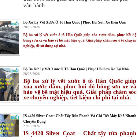
vận hành.
Bộ Xử Lý Vết Xước Ô Tô Hàn Quốc | Phục Hồi Sơn Xe Hiệu Quả
28/05/2026
Bộ ba xử lý vết xước ô tô Hàn Quốc giúp xóa xước dăm, phục hồi độ
bóng sơn xe và bảo vệ bề mặt hiệu quả. Giải pháp chăm sóc ô tô chuyên
nghiệp, dễ sử dụng tại nhà.
Bộ Ba Xử Lý Vết Xước Ô Tô Hàn Quốc | Phục Hồi Sơn Xe Tại Nhà
28/05/2026
Bộ ba xử lý vết xước ô tô Hàn Quốc giúp
xóa xước dăm, phục hồi độ bóng sơn xe và
bảo vệ bề mặt hiệu quả. Giải pháp chăm sóc
xe chuyên nghiệp, tiết kiệm chi phí tại nhà.
IS 4420 Silver Coat: Chất Tẩy Rửa Phanh Và Chi Tiết Máy Khô Nhanh
Chuyên Dụng
27/05/2026
IS 4420 Silver Coat – Chất tẩy rửa phanh