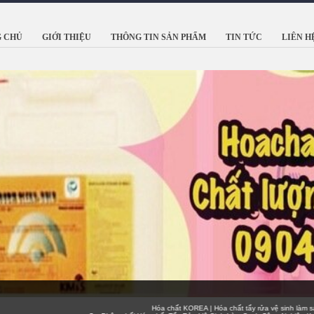
 CHỦ
GIỚI THIỆU
THÔNG TIN SẢN PHẨM
TIN TỨC
LIÊN H
Hóa chất KOREA | Hóa chất tẩy rửa vệ sinh 