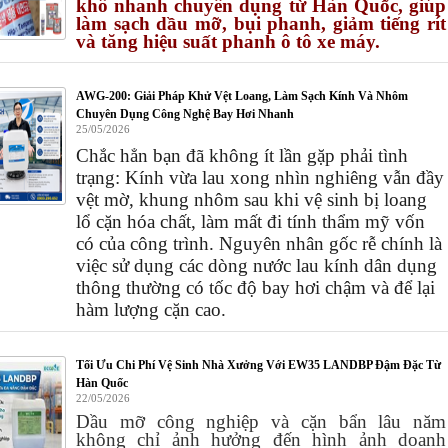
khô nhanh chuyên dụng từ Hàn Quốc, giúp
làm sạch dầu mỡ, bụi phanh, giảm tiếng rít
và tăng hiệu suất phanh ô tô xe máy.
AWG-200: Giải Pháp Khử Vệt Loang, Làm Sạch Kính Và Nhôm
Chuyên Dụng Công Nghệ Bay Hơi Nhanh
25/05/2026
Chắc hẳn bạn đã không ít lần gặp phải tình
trạng: Kính vừa lau xong nhìn nghiêng vẫn đầy
vệt mờ, khung nhôm sau khi vệ sinh bị loang
lổ cặn hóa chất, làm mất đi tính thẩm mỹ vốn
có của công trình. Nguyên nhân gốc rễ chính là
việc sử dụng các dòng nước lau kính dân dụng
thông thường có tốc độ bay hơi chậm và để lại
hàm lượng cặn cao.
Tối Ưu Chi Phí Vệ Sinh Nhà Xưởng Với EW35 LANDBP Đậm Đặc Từ
Hàn Quốc
22/05/2026
Dầu mỡ công nghiệp và cặn bẩn lâu năm
không chỉ ảnh hưởng đến hình ảnh doanh