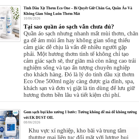
Tinh Dầu Xịt Thơm Eco One – Bí Quyết Giữ Chăn Ga, Quần Áo Và
Không Gian Sống Luôn Thơm Mát
10/06/2026
Tại sao quần áo sạch vẫn chưa đủ?
Quần áo sạch nhưng nhanh mất mùi thơm, chăn
ga dễ ám mùi ẩm hay không gian sống thiếu
cảm giác dễ chịu là vấn đề nhiều người gặp
phải. Một hương thơm tinh tế không chỉ tạo
cảm giác sạch sẽ, thư giãn mà còn nâng cao trải
nghiệm sống và tạo ấn tượng chuyên nghiệp
cho khách hàng. Đó là lý do tinh dầu xịt thơm
Eco One 500ml ngày càng được gia đình, spa,
khách sạn và đơn vị giặt là tin dùng để lưu giữ
hương thơm bền lâu và tiết kiệm chi phí.
Gom sạch bụi kho xưởng 1 bước: Tưởng không dễ mà dễ không tưởng
với EK DUST OIL
08/06/2026
Khu vực xí nghiệp,
kho bãi và trung tâm
thương mại liên tục đối mặt với lượng bụi