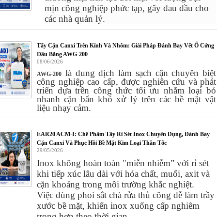
mịn công nghiệp phức tạp,
gây đau đầu cho
các nhà quản lý.
Tẩy Cặn Canxi Trên Kính Và Nhôm: Giải Pháp Đánh Bay Vết Ố Cứng
Đầu Bằng AWG-200
08/06/2026
là dung dịch làm sạch cặn chuyên biệt
AWG-200
công nghiệp cao cấp, được nghiên cứu và phát
triển dựa trên công thức tối ưu nhằm loại bỏ
nhanh cặn bẩn khó xử lý trên các bề mặt vật
liệu nhạy cảm.
EAR20 ACM-I: Chế Phẩm Tẩy Rỉ Sét Inox Chuyên Dụng, Đánh Bay
Cặn Canxi Và Phục Hồi Bề Mặt Kim Loại Thần Tốc
29/05/2026
Inox không hoàn toàn "miễn nhiễm” với rỉ sét
khi tiếp xúc lâu dài với hóa chất, muối, axit và
cặn khoáng trong môi trường khắc nghiệt.
Việc dùng phoi sắt chà rửa thủ công dễ làm trầy
xước bề mặt, khiến inox xuống cấp nghiêm
trọng hơn theo thời gian.