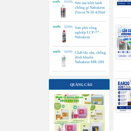
Sơn mạ kẽm lạnh
chống gỉ Nabakem
Zincot N-50 420ml
Sơn phủ công
nghiệp LCP-77 –
Nabakem
Chất tẩy rửa, chống
dính khuôn
Nabakem MR-200
QUẢNG CÁO