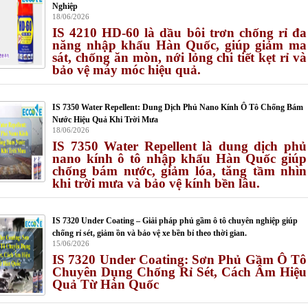
Nghiệp
18/06/2026
IS 4210 HD-60 là dầu bôi trơn chống rỉ đa
năng nhập khẩu Hàn Quốc, giúp giảm ma
sát, chống ăn mòn, nới lỏng chi tiết kẹt rỉ và
bảo vệ máy móc hiệu quả.
IS 7350 Water Repellent: Dung Dịch Phủ Nano Kính Ô Tô Chống Bám
Nước Hiệu Quả Khi Trời Mưa
18/06/2026
IS 7350 Water Repellent là dung dịch phủ
nano kính ô tô nhập khẩu Hàn Quốc giúp
chống bám nước, giảm lóa, tăng tầm nhìn
khi trời mưa và bảo vệ kính bền lâu.
IS 7320 Under Coating – Giải pháp phủ gầm ô tô chuyên nghiệp giúp
chống rỉ sét, giảm ồn và bảo vệ xe bền bỉ theo thời gian.
15/06/2026
IS 7320 Under Coating: Sơn Phủ Gầm Ô Tô
Chuyên Dụng Chống Rỉ Sét, Cách Âm Hiệu
Quả Từ Hàn Quốc