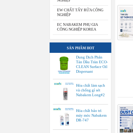
NGHIỆP
EW CHẤT TẨY RỬA CÔNG
NGHIỆP
EC NABAKEM PHỤ GIA
CÔNG NGHIỆP KOREA
SẢN PHẨM HOT
Dung Dịch Phân
Tán Dầu Tràn ECO-
CLEAN Surface Oil
Dispersant
Hóa chất làm sạch
và chống gỉ sét
Nabakem Long#2
Hóa chất bảo trì
máy móc Nabakem
DR-747