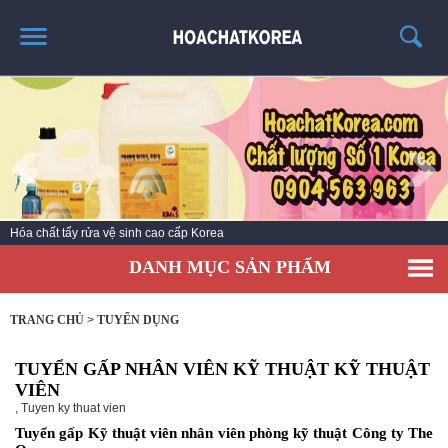
TRANG CHỦ
GIỚI THIỆU
THÔNG TIN SẢN PHẨM
TIN TỨC
Hóa chất tẩy rửa vệ sinh cao cấp Korea
LIÊN HỆ
DANH MỤC SẢN PHẨM
CATALOG
TUYỂN DỤNG
TRANG CHỦ
>
TUYỂN DỤNG
TUYỂN GẤP NHÂN VIÊN KỸ THUẬT KỸ THUẬT
VIÊN
,
Tuyen ky thuat vien
Tuyển gấp Kỹ thuật viên nhân viên phòng kỹ thuật Công ty The