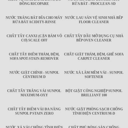
ĐỒNG RICOPARE
RỬA BÁT - PROCLEAN-SD
NƯỚC TRÁNG BÁT ĐĨA CHO MÁY
NƯỚC LAU SÀN VỆ SINH NHÀ BẾP
RỬA BÁT ACIDITY-RINSE
FLOOR CLEANER
CHẤT TẨY CANXI (CẶN BÁM VÔ
CHẤT TẨY DẦU MỠ DỤNG CỤ NHÀ
CƠ) SCALE OFF
BẾP OVEN CLEANER
CHẤT TẨY ĐIỂM THẢM, ĐỆM,
CHẤT GIẶT THẢM, ĐỆM, GHẾ SOFA
SOFA SPOT-STAIN-REMOVER
CARPET CLEANER
NƯỚC GIẶT CHÍNH - SUNPOL
NƯỚC XẢ LÀM MỀM VẢI - SUNPOL
CENTRIUM D
SOFTENER
CHẤT TẨY TRẮNG VẢI SUNPOL
BỘT GIẶT CÔNG NGHIỆP SUNPOL
MAXIMUM-OXY
BRILLIANT 100
CHẤT TẨY ĐIỂM VẢI ĐA NĂNG
NƯỚC GIẶT PHÒNG SẠCH CHỐNG
SUNPOL P STAIN ZERO
TÍNH ĐIỆN CENTRIUM-D
NƯỚC XẢ VẢI CHỐNG TĨNH ĐIỆN
CHẤT PHỦ BÓNG SÀN CHỐNG