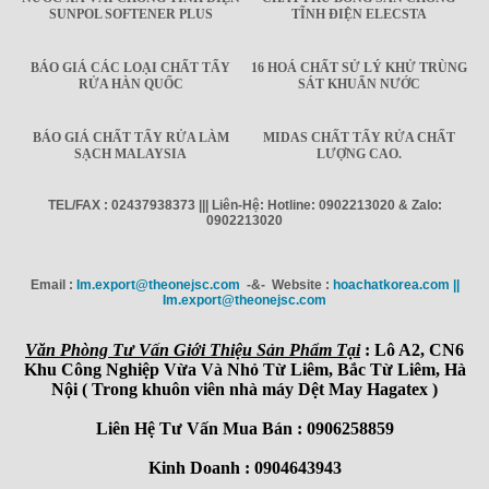
SUNPOL SOFTENER PLUS
TĨNH ĐIỆN ELECSTA
BÁO GIÁ CÁC LOẠI CHẤT TẨY
16 HOÁ CHẤT SỬ LÝ KHỬ TRÙNG
RỬA HÀN QUỐC
SÁT KHUẨN NƯỚC
BÁO GIÁ CHẤT TẨY RỬA LÀM
MIDAS CHẤT TẨY RỬA CHẤT
SẠCH MALAYSIA
LƯỢNG CAO.
TEL/FAX : 02437938373 ||| Liên-Hệ: Hotline: 0902213020 & Zalo:
0902213020
Email :
Im.export@theonejsc.com
-&- Website :
hoachatkorea.com ||
Im.export@theonejsc.com
Văn Phòng Tư Vấn Giới Thiệu Sản Phẩm Tại
: Lô A2, CN6
Khu Công Nghiệp Vừa Và Nhỏ Từ Liêm, Bắc Từ Liêm, Hà
Nội ( Trong khuôn viên nhà máy Dệt May Hagatex )
Liên Hệ Tư Vấn Mua Bán : 0906258859
Kinh Doanh : 0904643943