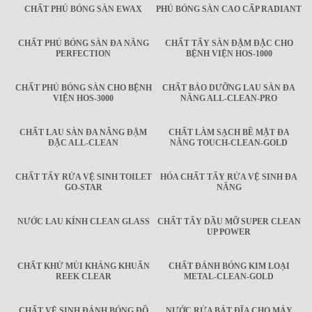
CHẤT PHỦ BÓNG SÀN EWAX
PHỦ BÓNG SÀN CAO CẤP RADIANT
CHẤT PHỦ BÓNG SÀN ĐA NĂNG
CHẤT TẨY SÀN ĐẬM ĐẶC CHO
PERFECTION
BỆNH VIỆN HOS-1000
CHẤT PHỦ BÓNG SÀN CHO BỆNH
CHẤT BẢO DƯỠNG LAU SÀN ĐA
VIỆN HOS-3000
NĂNG ALL-CLEAN-PRO
CHẤT LAU SÀN ĐA NĂNG ĐẬM
CHẤT LÀM SẠCH BỀ MẶT ĐA
ĐẶC ALL-CLEAN
NĂNG TOUCH-CLEAN-GOLD
CHẤT TẨY RỬA VỆ SINH TOILET
HÓA CHẤT TẨY RỬA VỆ SINH ĐA
GO-STAR
NĂNG
NƯỚC LAU KÍNH CLEAN GLASS
CHẤT TẨY DẦU MỠ SUPER CLEAN
UP POWER
CHẤT KHỬ MÙI KHÁNG KHUẨN
CHẤT ĐÁNH BÓNG KIM LOẠI
REEK CLEAR
METAL-CLEAN-GOLD
CHẤT VỆ SINH ĐÁNH BÓNG ĐỒ
NƯỚC RỬA BÁT ĐĨA CHO MÁY