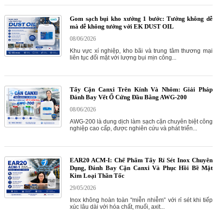
Gom sạch bụi kho xưởng 1 bước: Tưởng không dễ
mà dễ không tưởng với EK DUST OIL
08/06/2026
Khu vực xí nghiệp, kho bãi và trung tâm thương mại
liên tục đối mặt với lượng bụi mịn công...
Tẩy Cặn Canxi Trên Kính Và Nhôm: Giải Pháp
Đánh Bay Vết Ố Cứng Đầu Bằng AWG-200
08/06/2026
AWG-200 là dung dịch làm sạch cặn chuyên biệt công
nghiệp cao cấp, được nghiên cứu và phát triển...
EAR20 ACM-I: Chế Phẩm Tẩy Rỉ Sét Inox Chuyên
Dụng, Đánh Bay Cặn Canxi Và Phục Hồi Bề Mặt
Kim Loại Thần Tốc
29/05/2026
Inox không hoàn toàn "miễn nhiễm” với rỉ sét khi tiếp
xúc lâu dài với hóa chất, muối, axit...