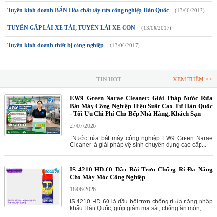
Tuyển kinh doanh BÁN Hóa chất tẩy rửa công nghiệp Hàn Quốc
(13/06/2017)
TUYỂN GẤP LÁI XE TẢI, TUYỂN LÁI XE CON
(13/06/2017)
Tuyển kinh doanh thiết bị công nghiệp
(13/06/2017)
TIN HOT
XEM THÊM >>
EW9 Green Narae Cleaner: Giải Pháp Nước Rửa
Bát Máy Công Nghiệp Hiệu Suất Cao Từ Hàn Quốc
- Tối Ưu Chi Phí Cho Bếp Nhà Hàng, Khách Sạn
27/07/2026
Nước rửa bát máy công nghiệp EW9 Green Narae
Cleaner là giải pháp vệ sinh chuyên dụng cao cấp...
IS 4210 HD-60 Dầu Bôi Trơn Chống Rỉ Đa Năng
Cho Máy Móc Công Nghiệp
18/06/2026
IS 4210 HD-60 là dầu bôi trơn chống rỉ đa năng nhập
khẩu Hàn Quốc, giúp giảm ma sát, chống ăn mòn,...