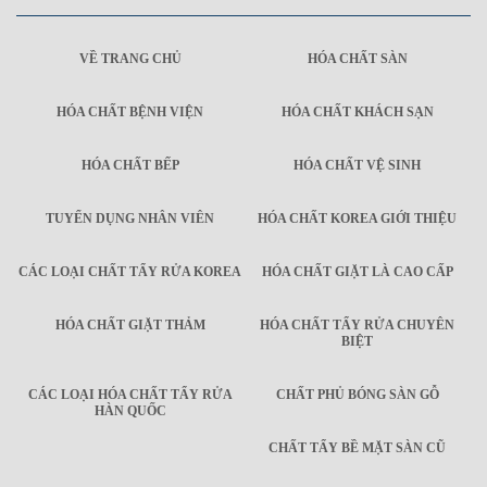
VỀ TRANG CHỦ
HÓA CHẤT SÀN
HÓA CHẤT BỆNH VIỆN
HÓA CHẤT KHÁCH SẠN
HÓA CHẤT BẾP
HÓA CHẤT VỆ SINH
TUYỂN DỤNG NHÂN VIÊN
HÓA CHẤT KOREA GIỚI THIỆU
CÁC LOẠI CHẤT TẨY RỬA KOREA
HÓA CHẤT GIẶT LÀ CAO CẤP
HÓA CHẤT GIẶT THẢM
HÓA CHẤT TẨY RỬA CHUYÊN
BIỆT
CÁC LOẠI HÓA CHẤT TẨY RỬA
CHẤT PHỦ BÓNG SÀN GỖ
HÀN QUỐC
CHẤT TẨY BỀ MẶT SÀN CŨ