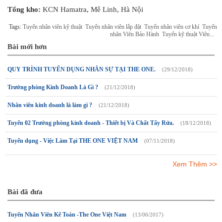
Tổng kho:
KCN Hamatra, Mê Linh, Hà Nội
Tags:
Tuyển nhân viên kỹ thuật
Tuyển nhân viên lắp đặt
Tuyển nhân viên cơ khí
Tuyển
nhân Viên Bảo Hành
Tuyển kỹ thuật Viên...
Bài mới hơn
QUY TRÌNH TUYỂN DỤNG NHÂN SỰ TẠI THE ONE.
(29/12/2018)
Trưởng phòng Kinh Doanh Là Gì ?
(21/12/2018)
Nhân viên kinh doanh là làm gì ?
(21/12/2018)
Tuyển 02 Trưởng phòng kinh doanh - Thiết bị Và Chất Tẩy Rửa.
(18/12/2018)
Tuyển dụng - Việc Làm Tại THE ONE VIỆT NAM
(07/11/2018)
Xem Thêm >>
Bài đã đưa
Tuyển Nhân Viên Kế Toán -The One Việt Nam
(13/06/2017)