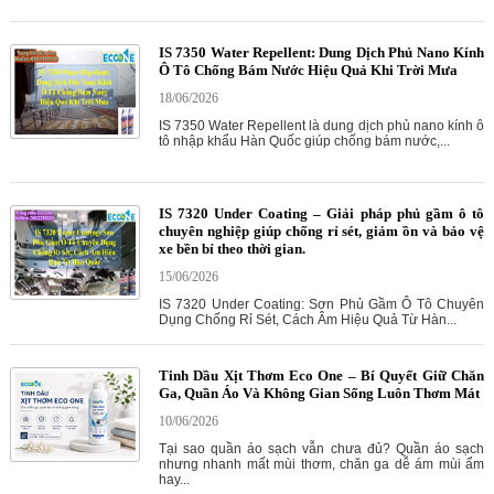
IS 7350 Water Repellent: Dung Dịch Phủ Nano Kính
Ô Tô Chống Bám Nước Hiệu Quả Khi Trời Mưa
18/06/2026
IS 7350 Water Repellent là dung dịch phủ nano kính ô
tô nhập khẩu Hàn Quốc giúp chống bám nước,...
IS 7320 Under Coating – Giải pháp phủ gầm ô tô
chuyên nghiệp giúp chống rỉ sét, giảm ồn và bảo vệ
xe bền bỉ theo thời gian.
15/06/2026
IS 7320 Under Coating: Sơn Phủ Gầm Ô Tô Chuyên
Dụng Chống Rỉ Sét, Cách Âm Hiệu Quả Từ Hàn...
Tinh Dầu Xịt Thơm Eco One – Bí Quyết Giữ Chăn
Ga, Quần Áo Và Không Gian Sống Luôn Thơm Mát
10/06/2026
Tại sao quần áo sạch vẫn chưa đủ? Quần áo sạch
nhưng nhanh mất mùi thơm, chăn ga dễ ám mùi ẩm
hay...