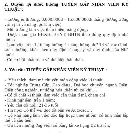
2. Quyền lợi được hưởng
TUYỂN GẤP NHÂN VIÊN KỸ
THUẬT
:
- Lương & thưởng: 8.000.000đ - 15.000.000đ/ tháng (tương xứng
với vị trí và năng lực làm việc);
- Môi trường làm việc thân thiện, năng động;
- Được tham gia BHXH, BHYT, BHTN theo đúng quy định nhà
nước;
- Làm việc trên 12 tháng hưởng 1 tháng lương thứ 13 và các chính
sách thưởng khác theo quy định Công ty và quy định của Nhà
nước
- Có cơ hội phát triển và thể hiện bản thân.
3. Yêu cầu TUYỂN GẤP NHÂN VIÊN KỸ THUẬT :
- Yêu thích, đam mê chuyên môn công việc kĩ thuật.
- Tốt nghiệp Trung Cấp, Cao đẳng, Đại học chuyên ngành Điện,
Điện công nghiện, tự động hóa, điện tử, cơ khí,…
- Có tố chất kĩ thuật, làm việc cẩn thận tỉ mỉ, chăm chỉ
- Kinh nghiệm: trên 1 năm;
- Yêu cầu độ tuổi: 21-35 tuổi
- Tin học: Có thể vẽ/ đọc tốt bản vẽ Autocad,…
- Có khả năng làm việc độc lập hoặc theo nhóm, có tinh thần tập
thể và cầu tiến;
- Ưu tiên những ứng viên có bằng lái xe hạng B2 trở lên;