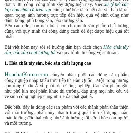
đơn vị thi công công trình xây dựng hiện nay. Việc
xử lý hết các
lớp hóa chất cũ trên sàn
cũng như bóc tách hết các vết bẩn là rất
quan trọng, ảnh hưởng trực tiếp đến hiệu quả vệ sinh cũng như
đánh bóng, phủ bóng sàn, bảo dưỡng sàn.
Bên cạnh đó, bạn nên lựa chọn cho mình sản phẩm chất lượng
cùng với quy trình thi công đúng cách để đạt được hiệu quả tốt
nhất.
Bài viết hôm nay, tôi sẽ hướng dẫn bạn cách chọn
Hóa chất tẩy
sàn, bóc sàn chất lượng tốt
và quy trình thi công vệ sinh sàn:
1. Hóa chất tẩy sàn, bóc sàn chất lượng cao
HoachatKorea.com
chuyên phân phối các dòng sản phẩm
công nghiệp nhập khẩu trực tiếp từ Hàn Quốc - Một trong những
con rồng Châu Á về phát triển Công nghiệp. Các sản phẩm gần
như phủ kín mọi phân khúc thị trường, đáp ứng mọi nhu cầu về
vệ sinh công nghiệp cũng như Hóa chất giặt là.
Đặc biệt, đây là dòng các sản phẩm với các thành phần thân thiện
với môi trường, phân hủy nhanh trong quá trình sử dụng, hoàn
toàn không độc hại cũng như ảnh hưởng tới sức khỏe con người
và môi trường.