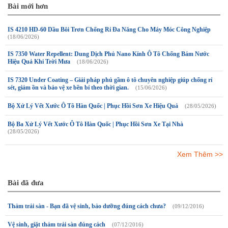
Bài mới hơn
IS 4210 HD-60 Dầu Bôi Trơn Chống Rỉ Đa Năng Cho Máy Móc Công Nghiệp
(18/06/2026)
IS 7350 Water Repellent: Dung Dịch Phủ Nano Kính Ô Tô Chống Bám Nước
Hiệu Quả Khi Trời Mưa
(18/06/2026)
IS 7320 Under Coating – Giải pháp phủ gầm ô tô chuyên nghiệp giúp chống rỉ
sét, giảm ồn và bảo vệ xe bền bỉ theo thời gian.
(15/06/2026)
Bộ Xử Lý Vết Xước Ô Tô Hàn Quốc | Phục Hồi Sơn Xe Hiệu Quả
(28/05/2026)
Bộ Ba Xử Lý Vết Xước Ô Tô Hàn Quốc | Phục Hồi Sơn Xe Tại Nhà
(28/05/2026)
Xem Thêm >>
Bài đã đưa
Thảm trải sàn - Bạn đã vệ sinh, bảo dưỡng đúng cách chưa?
(09/12/2016)
Vệ sinh, giặt thảm trải sàn đúng cách
(07/12/2016)