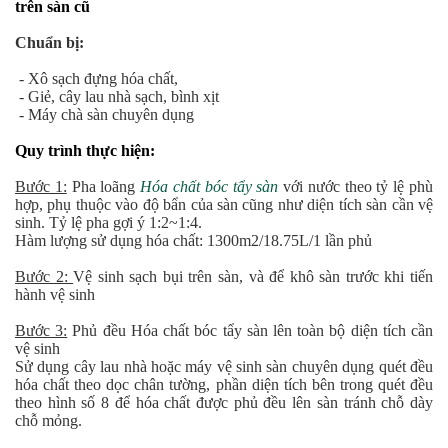
trên sàn cũ
Chuẩn bị:
- Xô sạch đựng hóa chất,
- Giẻ, cây lau nhà sạch, bình xịt
- Máy chà sàn chuyên dụng
Quy trình thực hiện:
Bước 1:
Pha loãng
Hóa chất bóc tẩy sàn
với nước theo tỷ lệ phù
hợp, phụ thuộc vào độ bẩn của sàn cũng như diện tích sàn cần vệ
sinh. Tỷ lệ pha gợi ý 1:2~1:4.
Hàm lượng sử dụng hóa chất: 1300m2/18.75L/1 lần phủ
Bước 2:
Vệ sinh sạch bụi trên sàn, và để khô sàn trước khi tiến
hành vệ sinh
Bước 3:
Phủ đều Hóa chất bóc tẩy sàn lên toàn bộ diện tích cần
vệ sinh
Sử dụng cây lau nhà hoặc máy vệ sinh sàn chuyên dụng quét đều
hóa chất theo dọc chân tường, phần diện tích bên trong quét đều
theo hình số 8 để hóa chất được phủ đều lên sàn tránh chỗ dày
chỗ mỏng.