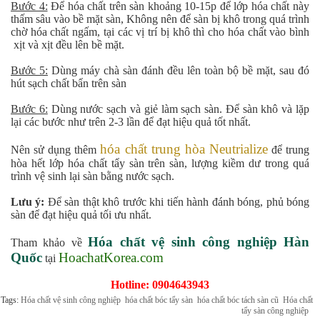
Bước 4:
Để hóa chất trên sàn khoảng 10-15p để lớp hóa chất này
thấm sâu vào bề mặt sàn, Không nên để sàn bị khô trong quá trình
chờ hóa chất ngấm, tại các vị trí bị khô thì cho hóa chất vào bình
xịt và xịt đều lên bề mặt.
Bước 5:
Dùng máy chà sàn đánh đều lên toàn bộ bề mặt, sau đó
hút sạch chất bẩn trên sàn
Bước 6:
Dùng nước sạch và giẻ làm sạch sàn. Để sàn khô và lặp
lại các bước như trên 2-3 lần để đạt hiệu quả tốt nhất.
hóa chất trung hòa Neutrialize
Nên sử dụng thêm
để trung
hòa hết lớp hóa chất tẩy sàn trên sàn, lượng kiềm dư trong quá
trình vệ sinh lại sàn bằng nước sạch.
Lưu ý:
Để sàn thật khô trước khi tiến hành đánh bóng, phủ bóng
sàn để đạt hiệu quả tối ưu nhất.
Hóa chất vệ sinh công nghiệp Hàn
Tham khảo về
Quốc
HoachatKorea.com
tại
Hotline: 0904643943
Tags:
Hóa chất vệ sinh công nghiệp
hóa chất bóc tẩy sàn
hóa chất bóc tách sàn cũ
Hóa chất
tẩy sàn công nghiệp