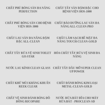
CHẤT PHỦ BÓNG SÀN ĐA NĂNG
CHẤT TẨY SÀN ĐẬM ĐẶC CHO
PERFECTION
BỆNH VIỆN HOS-1000
CHẤT PHỦ BÓNG SÀN CHO BỆNH
CHẤT BẢO DƯỠNG LAU SÀN ĐA
VIỆN HOS-3000
NĂNG ALL-CLEAN-PRO
CHẤT LAU SÀN ĐA NĂNG ĐẬM
CHẤT LÀM SẠCH BỀ MẶT ĐA
ĐẶC ALL-CLEAN
NĂNG TOUCH-CLEAN-GOLD
CHẤT TẨY RỬA VỆ SINH TOILET
HÓA CHẤT TẨY RỬA VỆ SINH ĐA
GO-STAR
NĂNG
NƯỚC LAU KÍNH CLEAN GLASS
CHẤT TẨY DẦU MỠ SUPER CLEAN
UP POWER
CHẤT KHỬ MÙI KHÁNG KHUẨN
CHẤT ĐÁNH BÓNG KIM LOẠI
REEK CLEAR
METAL-CLEAN-GOLD
CHẤT VỆ SINH ĐÁNH BÓNG ĐỒ
NƯỚC RỬA BÁT ĐĨA CHO MÁY
ĐỒNG RICOPARE
RỬA BÁT - PROCLEAN-SD