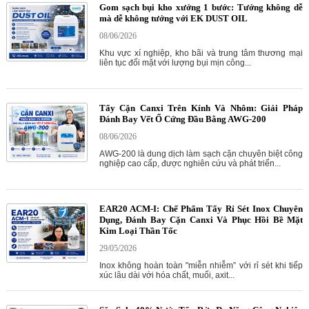
Gom sạch bụi kho xưởng 1 bước: Tưởng không dễ
mà dễ không tưởng với EK DUST OIL
08/06/2026
Khu vực xí nghiệp, kho bãi và trung tâm thương mại
liên tục đối mặt với lượng bụi mịn công...
Tẩy Cặn Canxi Trên Kính Và Nhôm: Giải Pháp
Đánh Bay Vết Ố Cứng Đầu Bằng AWG-200
08/06/2026
AWG-200 là dung dịch làm sạch cặn chuyên biệt công
nghiệp cao cấp, được nghiên cứu và phát triển...
EAR20 ACM-I: Chế Phẩm Tẩy Rỉ Sét Inox Chuyên
Dụng, Đánh Bay Cặn Canxi Và Phục Hồi Bề Mặt
Kim Loại Thần Tốc
29/05/2026
Inox không hoàn toàn "miễn nhiễm” với rỉ sét khi tiếp
xúc lâu dài với hóa chất, muối, axit...