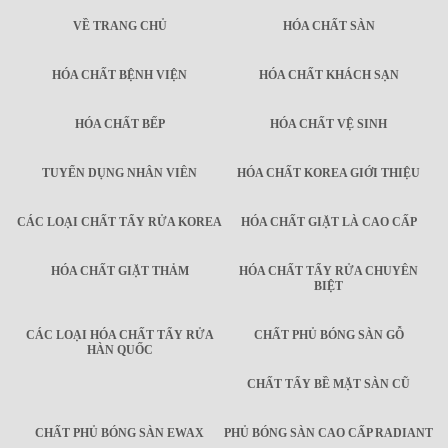
VỀ TRANG CHỦ
HÓA CHẤT SÀN
HÓA CHẤT BỆNH VIỆN
HÓA CHẤT KHÁCH SẠN
HÓA CHẤT BẾP
HÓA CHẤT VỆ SINH
TUYỂN DỤNG NHÂN VIÊN
HÓA CHẤT KOREA GIỚI THIỆU
CÁC LOẠI CHẤT TẨY RỬA KOREA
HÓA CHẤT GIẶT LÀ CAO CẤP
HÓA CHẤT GIẶT THẢM
HÓA CHẤT TẨY RỬA CHUYÊN
BIỆT
CÁC LOẠI HÓA CHẤT TẨY RỬA
CHẤT PHỦ BÓNG SÀN GỖ
HÀN QUỐC
CHẤT TẨY BỀ MẶT SÀN CŨ
CHẤT PHỦ BÓNG SÀN EWAX
PHỦ BÓNG SÀN CAO CẤP RADIANT