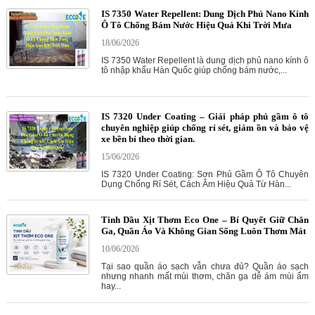
IS 7350 Water Repellent: Dung Dịch Phủ Nano Kính
Ô Tô Chống Bám Nước Hiệu Quả Khi Trời Mưa
18/06/2026
IS 7350 Water Repellent là dung dịch phủ nano kính ô
tô nhập khẩu Hàn Quốc giúp chống bám nước,...
IS 7320 Under Coating – Giải pháp phủ gầm ô tô
chuyên nghiệp giúp chống rỉ sét, giảm ồn và bảo vệ
xe bền bỉ theo thời gian.
15/06/2026
IS 7320 Under Coating: Sơn Phủ Gầm Ô Tô Chuyên
Dụng Chống Rỉ Sét, Cách Âm Hiệu Quả Từ Hàn...
Tinh Dầu Xịt Thơm Eco One – Bí Quyết Giữ Chăn
Ga, Quần Áo Và Không Gian Sống Luôn Thơm Mát
10/06/2026
Tại sao quần áo sạch vẫn chưa đủ? Quần áo sạch
nhưng nhanh mất mùi thơm, chăn ga dễ ám mùi ẩm
hay...