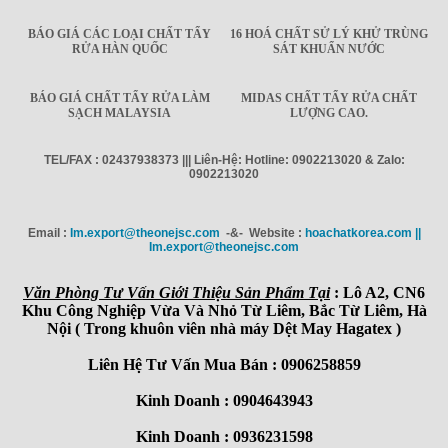
BÁO GIÁ CÁC LOẠI CHẤT TẨY
16 HOÁ CHẤT SỬ LÝ KHỬ TRÙNG
RỬA HÀN QUỐC
SÁT KHUẨN NƯỚC
BÁO GIÁ CHẤT TẨY RỬA LÀM
MIDAS CHẤT TẨY RỬA CHẤT
SẠCH MALAYSIA
LƯỢNG CAO.
TEL/FAX : 02437938373 ||| Liên-Hệ: Hotline: 0902213020 & Zalo:
0902213020
Email :
Im.export@theonejsc.com
-&- Website :
hoachatkorea.com ||
Im.export@theonejsc.com
Văn Phòng Tư Vấn Giới Thiệu Sản Phẩm Tại
: Lô A2, CN6
Khu Công Nghiệp Vừa Và Nhỏ Từ Liêm, Bắc Từ Liêm, Hà
Nội ( Trong khuôn viên nhà máy Dệt May Hagatex )
Liên Hệ Tư Vấn Mua Bán : 0906258859
Kinh Doanh : 0904643943
Kinh Doanh : 0936231598