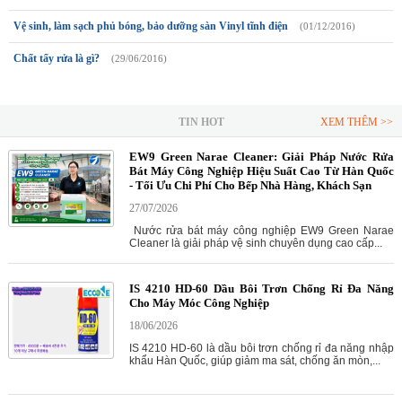
Vệ sinh, làm sạch phủ bóng, bảo dưỡng sàn Vinyl tĩnh điện
(01/12/2016)
Chất tẩy rửa là gì?
(29/06/2016)
TIN HOT
XEM THÊM >>
EW9 Green Narae Cleaner: Giải Pháp Nước Rửa
Bát Máy Công Nghiệp Hiệu Suất Cao Từ Hàn Quốc
- Tối Ưu Chi Phí Cho Bếp Nhà Hàng, Khách Sạn
27/07/2026
Nước rửa bát máy công nghiệp EW9 Green Narae
Cleaner là giải pháp vệ sinh chuyên dụng cao cấp...
IS 4210 HD-60 Dầu Bôi Trơn Chống Rỉ Đa Năng
Cho Máy Móc Công Nghiệp
18/06/2026
IS 4210 HD-60 là dầu bôi trơn chống rỉ đa năng nhập
khẩu Hàn Quốc, giúp giảm ma sát, chống ăn mòn,...