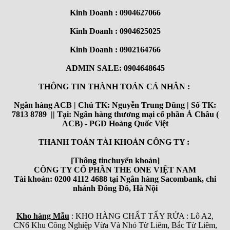
Kinh Doanh : 0904627066
Kinh Doanh : 0904625025
Kinh Doanh : 0902164766
ADMIN SALE: 0904648645
THÔNG TIN THÀNH TOÁN CÁ NHÂN :
Ngân hàng ACB | Chủ TK: Nguyễn Trung Dũng | Số TK:
7813 8789 || Tại: Ngân hàng thương mại cổ phần Á Châu (
ACB) - PGD Hoàng Quốc Việt
THANH TOÁN TÀI KHOẢN CÔNG TY :
[Thông tinchuyển khoản]
CÔNG TY CỔ PHẦN THE ONE VIỆT NAM
Tài khoản: 0200 4112 4688 tại Ngân hàng Sacombank, chi
nhánh Đông Đô, Hà Nội
Kho hàng Mẫu
: KHO HÀNG CHẤT TẨY RỬA : Lô A2,
CN6 Khu Công Nghiệp Vừa Và Nhỏ Từ Liêm, Bắc Từ Liêm,