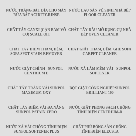
NƯỚC TRÁNG BÁT ĐĨA CHO MÁY
NƯỚC LAU SÀN VỆ SINH NHÀ BẾP
RỬA BÁT ACIDITY-RINSE
FLOOR CLEANER
CHẤT TẨY CANXI (CẶN BÁM VÔ
CHẤT TẨY DẦU MỠ DỤNG CỤ NHÀ
CƠ) SCALE OFF
BẾP OVEN CLEANER
CHẤT TẨY ĐIỂM THẢM, ĐỆM,
CHẤT GIẶT THẢM, ĐỆM, GHẾ SOFA
SOFA SPOT-STAIN-REMOVER
CARPET CLEANER
NƯỚC GIẶT CHÍNH - SUNPOL
NƯỚC XẢ LÀM MỀM VẢI - SUNPOL
CENTRIUM D
SOFTENER
CHẤT TẨY TRẮNG VẢI SUNPOL
BỘT GIẶT CÔNG NGHIỆP SUNPOL
MAXIMUM-OXY
BRILLIANT 100
CHẤT TẨY ĐIỂM VẢI ĐA NĂNG
NƯỚC GIẶT PHÒNG SẠCH CHỐNG
SUNPOL P STAIN ZERO
TÍNH ĐIỆN CENTRIUM-D
NƯỚC XẢ VẢI CHỐNG TĨNH ĐIỆN
CHẤT PHỦ BÓNG SÀN CHỐNG
SUNPOL SOFTENER PLUS
TĨNH ĐIỆN ELECSTA