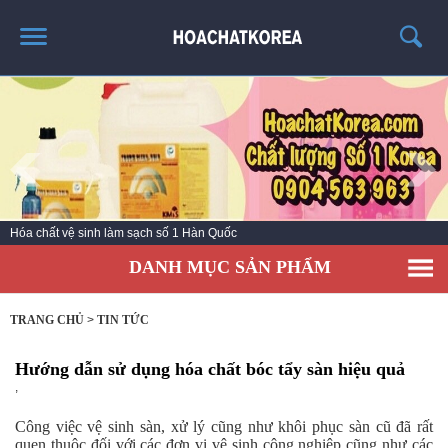
TRANG CHỦ
GIỚI THIỆU
THÔNG TIN SẢN PHẨM
TIN TỨC
Hóa chất tẩy rửa vệ sinh cao cấp Korea
LIÊN HỆ
DANH MỤC SẢN PHẨM
CATALOG
TUYỂN DỤNG
TRANG CHỦ
>
TIN TỨC
Hướng dẫn sử dụng hóa chất bóc tẩy sàn hiệu quả
,
Công việc vệ sinh sàn, xử lý cũng như khôi phục sàn cũ đã rất
quen thuộc đối với các đơn vị vệ sinh công nghiệp cũng như các