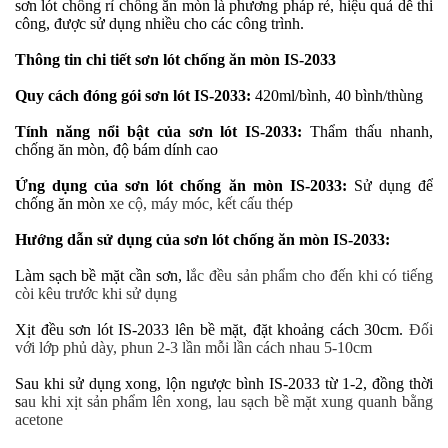
sơn lót chống rỉ chống ăn mòn là phương pháp rẻ, hiệu quả dễ thi
công, được sử dụng nhiều cho các công trình.
Thông tin chi tiết sơn lót chống ăn mòn IS-2033
Quy cách đóng gói sơn lót IS-2033:
420ml/bình, 40 bình/thùng
Tính năng nổi bật của sơn lót IS-2033:
Thẩm thấu nhanh,
chống ăn mòn, độ bám dính cao
Ứng dụng của sơn lót chống ăn mòn IS-2033:
Sử dụng để
chống ăn mòn
xe cộ,
máy móc, kết cấu thép
Hướng dẫn sử dụng của sơn lót chống ăn mòn IS-2033:
Làm sạch bề mặt cần sơn, l
ắc đều sản phẩm cho đến khi có tiếng
còi kêu trước khi sử dụng
Xịt đều sơn lót IS-2033 lên bề mặt, đặt khoảng cách 30cm.
Đối
với lớp phủ dày, phun 2-3 lần mỗi lần cách nhau 5-10cm
Sau khi sử dụng xong, lộn ngược bình IS-2033 từ 1-2, đồng thời
s
au khi xịt sản phẩm lên xong, lau sạch bề mặt xung quanh bằng
acetone