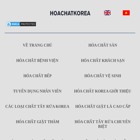
VỀ TRANG CHỦ
HÓA CHẤT SÀN
HÓA CHẤT BỆNH VIỆN
HÓA CHẤT KHÁCH SẠN
HÓA CHẤT BẾP
HÓA CHẤT VỆ SINH
TUYỂN DỤNG NHÂN VIÊN
HÓA CHẤT KOREA GIỚI THIỆU
CÁC LOẠI CHẤT TẨY RỬA KOREA
HÓA CHẤT GIẶT LÀ CAO CẤP
HÓA CHẤT GIẶT THẢM
HÓA CHẤT TẨY RỬA CHUYÊN
BIỆT