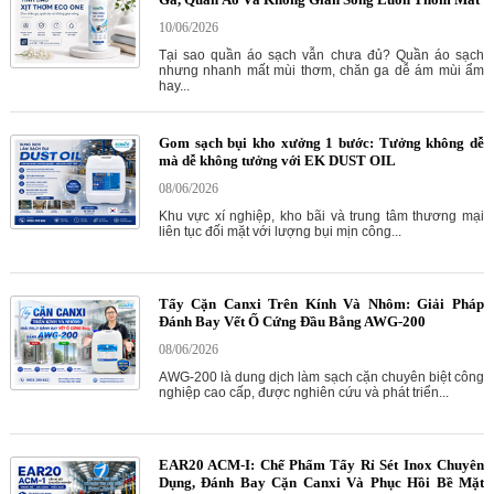
10/06/2026
Tại sao quần áo sạch vẫn chưa đủ? Quần áo sạch
nhưng nhanh mất mùi thơm, chăn ga dễ ám mùi ẩm
hay...
Gom sạch bụi kho xưởng 1 bước: Tưởng không dễ
mà dễ không tưởng với EK DUST OIL
08/06/2026
Khu vực xí nghiệp, kho bãi và trung tâm thương mại
liên tục đối mặt với lượng bụi mịn công...
Tẩy Cặn Canxi Trên Kính Và Nhôm: Giải Pháp
Đánh Bay Vết Ố Cứng Đầu Bằng AWG-200
08/06/2026
AWG-200 là dung dịch làm sạch cặn chuyên biệt công
nghiệp cao cấp, được nghiên cứu và phát triển...
EAR20 ACM-I: Chế Phẩm Tẩy Rỉ Sét Inox Chuyên
Dụng, Đánh Bay Cặn Canxi Và Phục Hồi Bề Mặt