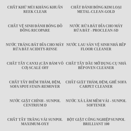
CHẤT KHỬ MÙI KHÁNG KHUẨN
CHẤT ĐÁNH BÓNG KIM LOẠI
REEK CLEAR
METAL-CLEAN-GOLD
CHẤT VỆ SINH ĐÁNH BÓNG ĐỒ
NƯỚC RỬA BÁT ĐĨA CHO MÁY
ĐỒNG RICOPARE
RỬA BÁT - PROCLEAN-SD
NƯỚC TRÁNG BÁT ĐĨA CHO MÁY
NƯỚC LAU SÀN VỆ SINH NHÀ BẾP
RỬA BÁT ACIDITY-RINSE
FLOOR CLEANER
CHẤT TẨY CANXI (CẶN BÁM VÔ
CHẤT TẨY DẦU MỠ DỤNG CỤ NHÀ
CƠ) SCALE OFF
BẾP OVEN CLEANER
CHẤT TẨY ĐIỂM THẢM, ĐỆM,
CHẤT GIẶT THẢM, ĐỆM, GHẾ SOFA
SOFA SPOT-STAIN-REMOVER
CARPET CLEANER
NƯỚC GIẶT CHÍNH - SUNPOL
NƯỚC XẢ LÀM MỀM VẢI - SUNPOL
CENTRIUM D
SOFTENER
CHẤT TẨY TRẮNG VẢI SUNPOL
BỘT GIẶT CÔNG NGHIỆP SUNPOL
MAXIMUM-OXY
BRILLIANT 100