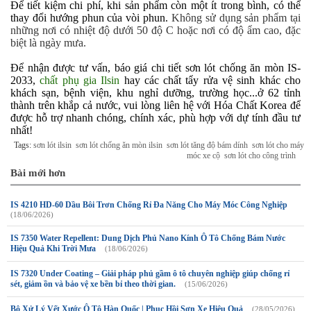
Để tiết kiệm chi phí, khi sản phẩm còn một ít trong bình, có thể
thay đổi hướng phun của vòi phun.
Không sử dụng sản phẩm tại
những nơi có nhiệt độ dưới 50 độ C hoặc nơi có độ ẩm cao, đặc
biệt là ngày mưa.
Để nhận được tư vấn, báo giá chi tiết sơn lót chống ăn mòn IS-
2033,
chất phụ gia Ilsin
hay các chất tẩy rửa vệ sinh khác cho
khách sạn, bệnh viện, khu nghỉ dưỡng, trường học...ở 62 tỉnh
thành trên khắp cả nước, vui lòng liên hệ với Hóa Chất Korea để
được hỗ trợ nhanh chóng, chính xác, phù hợp với dự tính đầu tư
nhất!
Tags:
sơn lót ilsin
sơn lót chống ăn mòn ilsin
sơn lót tăng độ bám dính
sơn lót cho máy
móc xe cộ
sơn lót cho công trình
Bài mới hơn
IS 4210 HD-60 Dầu Bôi Trơn Chống Rỉ Đa Năng Cho Máy Móc Công Nghiệp
(18/06/2026)
IS 7350 Water Repellent: Dung Dịch Phủ Nano Kính Ô Tô Chống Bám Nước
Hiệu Quả Khi Trời Mưa
(18/06/2026)
IS 7320 Under Coating – Giải pháp phủ gầm ô tô chuyên nghiệp giúp chống rỉ
sét, giảm ồn và bảo vệ xe bền bỉ theo thời gian.
(15/06/2026)
Bộ Xử Lý Vết Xước Ô Tô Hàn Quốc | Phục Hồi Sơn Xe Hiệu Quả
(28/05/2026)