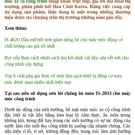
móc xe cộ công trình
nhập khẩu trực tiếp, giá ưu đãi nhất thị
trường, phân phối bởi Hóa Chất Korea. Bằng việc cung cấp
đa dạng sản phẩm, Ilsin đang là một trong những thương
hiệu được ưa chuộng trên thị trường những năm gần đây.
Xem thêm:
IS 4620 Dầu mỡ bôi trơn giảm tiếng ồn cho máy móc động cơ
chất lượng cao giá tốt nhất
Bọt xốp Ilsin cách nhiệt cách âm kết dính vật liệu sửa vết nứt cho
công trình xây dựng
Top 6 chất phụ gia Ilsin vệ sinh làm sạch thiết bị động cơ máy
móc được mua nhiều nhất hiện nay
Tại sao nên sử dụng sơn lót chống ăn mòn IS-2033 cho máy
móc công trình
Dưới tác động của môi trường, bề mặt máy móc xe cộ công trình
đặc biệt là vật liệu bằng kim loại bị xâm thực, ăn mòn trong
không khí, trong đất hay trong các môi trường có sự tác động của
nước làm cho tuổi thọ công trình bị xuống cấp nhanh chóng. Các
dấu hiệu rỉ lỗ, rỉ sét, không đồng đều, bong tróc làm ảnh hưởng