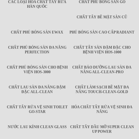
CÁC LOẠI HÓA CHẤT TẨY RỬA
CHẤT PHỦ BÓNG SÀN GỖ
HÀN QUỐC
CHẤT TẨY BỀ MẶT SÀN CŨ
CHẤT PHỦ BÓNG SÀN EWAX
PHỦ BÓNG SÀN CAO CẤP RADIANT
CHẤT PHỦ BÓNG SÀN ĐA NĂNG
CHẤT TẨY SÀN ĐẬM ĐẶC CHO
PERFECTION
BỆNH VIỆN HOS-1000
CHẤT PHỦ BÓNG SÀN CHO BỆNH
CHẤT BẢO DƯỠNG LAU SÀN ĐA
VIỆN HOS-3000
NĂNG ALL-CLEAN-PRO
CHẤT LAU SÀN ĐA NĂNG ĐẬM
CHẤT LÀM SẠCH BỀ MẶT ĐA
ĐẶC ALL-CLEAN
NĂNG TOUCH-CLEAN-GOLD
CHẤT TẨY RỬA VỆ SINH TOILET
HÓA CHẤT TẨY RỬA VỆ SINH ĐA
GO-STAR
NĂNG
NƯỚC LAU KÍNH CLEAN GLASS
CHẤT TẨY DẦU MỠ SUPER CLEAN
UP POWER