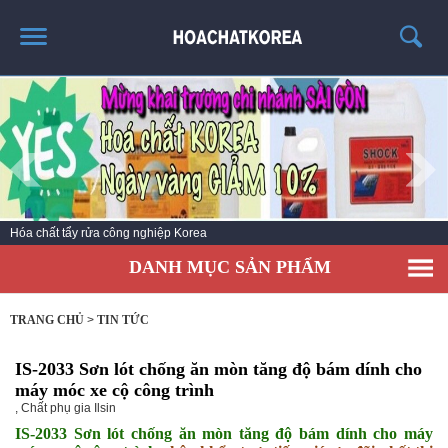
TRANG CHỦ
GIỚI THIỆU
THÔNG TIN SẢN PHẨM
TIN TỨC
Hóa chất vệ sinh làm sạch số 1 Hàn Quốc
LIÊN HỆ
DANH MỤC SẢN PHẨM
CATALOG
TUYỂN DỤNG
TRANG CHỦ
>
TIN TỨC
IS-2033 Sơn lót chống ăn mòn tăng độ bám dính cho
máy móc xe cộ công trình
,
Chất phụ gia Ilsin
IS-2033 Sơn lót chống ăn mòn tăng độ bám dính cho máy