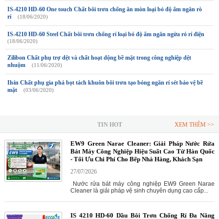
IS-4210 HD-60 One touch Chất bôi trơn chống ăn mòn loại bỏ độ ẩm ngăn rò
rỉ
(18/06/2020)
IS-4210 HD-60 Steel Chất bôi trơn chống rỉ loại bỏ độ ẩm ngăn ngừa rỏ rỉ điện
(18/06/2020)
Zilibon Chất phụ trợ dệt và chất hoạt dộng bề mặt trong công nghiệp dệt
nhuộm
(11/06/2020)
Ilsin Chất phụ gia phá bọt tách khuôn bôi trơn tạo bóng ngăn rỉ sét bảo vệ bề
mặt
(03/06/2020)
TIN HOT
XEM THÊM >>
EW9 Green Narae Cleaner: Giải Pháp Nước Rửa
Bát Máy Công Nghiệp Hiệu Suất Cao Từ Hàn Quốc
- Tối Ưu Chi Phí Cho Bếp Nhà Hàng, Khách Sạn
27/07/2026
Nước rửa bát máy công nghiệp EW9 Green Narae
Cleaner là giải pháp vệ sinh chuyên dụng cao cấp...
IS 4210 HD-60 Dầu Bôi Trơn Chống Rỉ Đa Năng