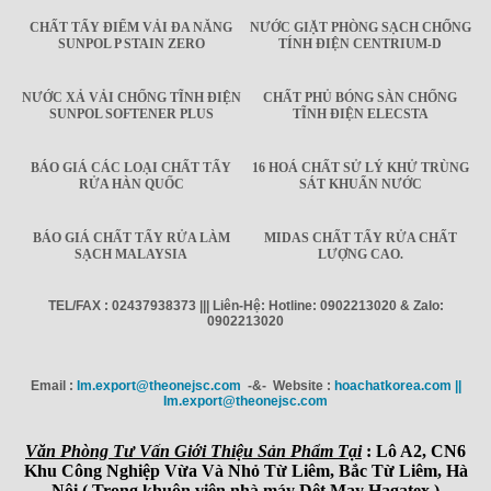
CHẤT TẨY ĐIỂM VẢI ĐA NĂNG
NƯỚC GIẶT PHÒNG SẠCH CHỐNG
SUNPOL P STAIN ZERO
TÍNH ĐIỆN CENTRIUM-D
NƯỚC XẢ VẢI CHỐNG TĨNH ĐIỆN
CHẤT PHỦ BÓNG SÀN CHỐNG
SUNPOL SOFTENER PLUS
TĨNH ĐIỆN ELECSTA
BÁO GIÁ CÁC LOẠI CHẤT TẨY
16 HOÁ CHẤT SỬ LÝ KHỬ TRÙNG
RỬA HÀN QUỐC
SÁT KHUẨN NƯỚC
BÁO GIÁ CHẤT TẨY RỬA LÀM
MIDAS CHẤT TẨY RỬA CHẤT
SẠCH MALAYSIA
LƯỢNG CAO.
TEL/FAX : 02437938373 ||| Liên-Hệ: Hotline: 0902213020 & Zalo:
0902213020
Email :
Im.export@theonejsc.com
-&- Website :
hoachatkorea.com ||
Im.export@theonejsc.com
Văn Phòng Tư Vấn Giới Thiệu Sản Phẩm Tại
: Lô A2, CN6
Khu Công Nghiệp Vừa Và Nhỏ Từ Liêm, Bắc Từ Liêm, Hà
Nội ( Trong khuôn viên nhà máy Dệt May Hagatex )