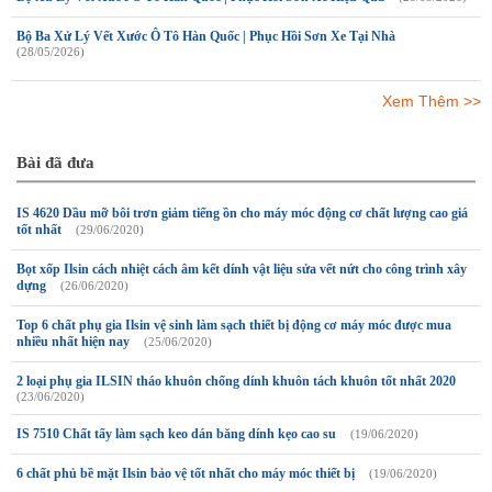
Bộ Ba Xử Lý Vết Xước Ô Tô Hàn Quốc | Phục Hồi Sơn Xe Tại Nhà
(28/05/2026)
Xem Thêm >>
Bài đã đưa
IS 4620 Dầu mỡ bôi trơn giảm tiếng ồn cho máy móc động cơ chất lượng cao giá
tốt nhất
(29/06/2020)
Bọt xốp Ilsin cách nhiệt cách âm kết dính vật liệu sửa vết nứt cho công trình xây
dựng
(26/06/2020)
Top 6 chất phụ gia Ilsin vệ sinh làm sạch thiết bị động cơ máy móc được mua
nhiều nhất hiện nay
(25/06/2020)
2 loại phụ gia ILSIN tháo khuôn chống dính khuôn tách khuôn tốt nhất 2020
(23/06/2020)
IS 7510 Chất tẩy làm sạch keo dán băng dính kẹo cao su
(19/06/2020)
6 chất phủ bề mặt Ilsin bảo vệ tốt nhất cho máy móc thiết bị
(19/06/2020)