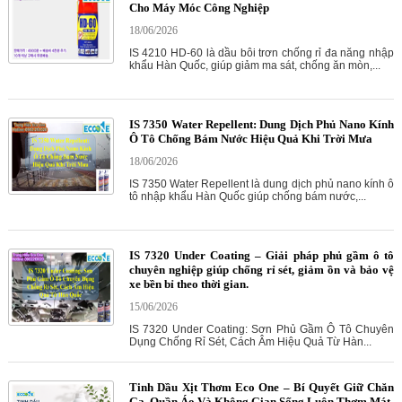
Cho Máy Móc Công Nghiệp
18/06/2026
IS 4210 HD-60 là dầu bôi trơn chống rỉ đa năng nhập
khẩu Hàn Quốc, giúp giảm ma sát, chống ăn mòn,...
IS 7350 Water Repellent: Dung Dịch Phủ Nano Kính
Ô Tô Chống Bám Nước Hiệu Quả Khi Trời Mưa
18/06/2026
IS 7350 Water Repellent là dung dịch phủ nano kính ô
tô nhập khẩu Hàn Quốc giúp chống bám nước,...
IS 7320 Under Coating – Giải pháp phủ gầm ô tô
chuyên nghiệp giúp chống rỉ sét, giảm ồn và bảo vệ
xe bền bỉ theo thời gian.
15/06/2026
IS 7320 Under Coating: Sơn Phủ Gầm Ô Tô Chuyên
Dụng Chống Rỉ Sét, Cách Âm Hiệu Quả Từ Hàn...
Tinh Dầu Xịt Thơm Eco One – Bí Quyết Giữ Chăn
Ga, Quần Áo Và Không Gian Sống Luôn Thơm Mát