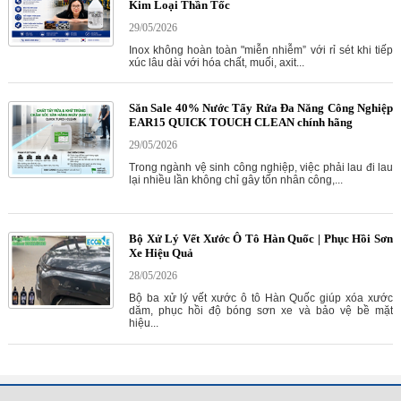
Kim Loại Thần Tốc
29/05/2026
Inox không hoàn toàn "miễn nhiễm” với rỉ sét khi tiếp
xúc lâu dài với hóa chất, muối, axit...
Săn Sale 40% Nước Tẩy Rửa Đa Năng Công Nghiệp
EAR15 QUICK TOUCH CLEAN chính hãng
29/05/2026
Trong ngành vệ sinh công nghiệp, việc phải lau đi lau
lại nhiều lần không chỉ gây tốn nhân công,...
Bộ Xử Lý Vết Xước Ô Tô Hàn Quốc | Phục Hồi Sơn
Xe Hiệu Quả
28/05/2026
Bộ ba xử lý vết xước ô tô Hàn Quốc giúp xóa xước
dăm, phục hồi độ bóng sơn xe và bảo vệ bề mặt
hiệu...