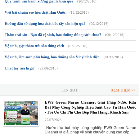
Quy trình vận hành xưởng giặt là hiệu quả
(20/12/2016)
Viết bài chuẩn seo hóa chất Hàn Quốc
(15/12/2016)
Hướng dẫn sử dụng hóa chất bóc tẩy sàn hiệu quả
(09/12/2016)
Thảm trải sàn - Bạn đã vệ sinh, bảo dưỡng đúng cách chưa?
(09/12/2016)
Vệ sinh, giặt thảm trải sàn đúng cách
(07/12/2016)
Vệ sinh, làm sạch phủ bóng, bảo dưỡng sàn Vinyl tĩnh điện
(01/12/2016)
Chất tẩy rửa là gì?
(29/06/2016)
TIN HOT
XEM THÊM >>
EW9 Green Narae Cleaner: Giải Pháp Nước Rửa
Bát Máy Công Nghiệp Hiệu Suất Cao Từ Hàn Quốc
- Tối Ưu Chi Phí Cho Bếp Nhà Hàng, Khách Sạn
27/07/2026
Nước rửa bát máy công nghiệp EW9 Green Narae
Cleaner là giải pháp vệ sinh chuyên dụng cao cấp...