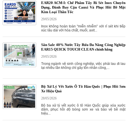
EAR20 ACM-I: Chế Phẩm Tẩy Rỉ Sét Inox Chuyên
Dụng, Đánh Bay Cặn Canxi Và Phục Hồi Bề Mặt
Kim Loại Thần Tốc
29/05/2026
Inox không hoàn toàn "miễn nhiễm” với rỉ sét khi tiếp
xúc lâu dài với hóa chất, muối, axit...
Săn Sale 40% Nước Tẩy Rửa Đa Năng Công Nghiệp
EAR15 QUICK TOUCH CLEAN chính hãng
29/05/2026
Trong ngành vệ sinh công nghiệp, việc phải lau đi lau
lại nhiều lần không chỉ gây tốn nhân công,...
Bộ Xử Lý Vết Xước Ô Tô Hàn Quốc | Phục Hồi Sơn
Xe Hiệu Quả
28/05/2026
Bộ ba xử lý vết xước ô tô Hàn Quốc giúp xóa xước
dăm, phục hồi độ bóng sơn xe và bảo vệ bề mặt
hiệu...