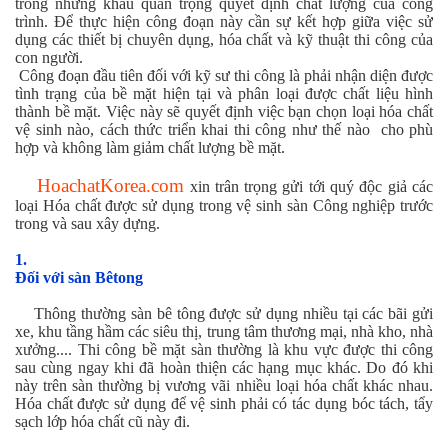
trong những khâu quan trọng quyết định chất lượng của công
trình. Để thực hiện công đoạn này cần sự kết hợp giữa việc sử
dụng các thiết bị chuyên dụng, hóa chất và kỹ thuật thi công của
con người.
Công đoạn đầu tiên đối với kỹ sư thi công là phải nhận diện được
tình trạng của bề mặt hiện tại và phân loại được chất liệu hình
thành bề mặt. Việc này sẽ quyết định việc bạn chọn loại hóa chất
vệ sinh nào, cách thức triển khai thi công như thế nào cho phù
hợp và không làm giảm chất lượng bề mặt.
HoachatKorea.com
xin trân trọng gửi tới quý độc giả các
loại Hóa chất được sử dụng trong vệ sinh sàn Công nghiệp trước
trong và sau xây dựng.
1.
Đối với sàn Bêtong
Thông thường sàn bê tông được sử dụng nhiều tại các bãi gửi
xe, khu tầng hầm các siêu thị, trung tâm thương mại, nhà kho, nhà
xưởng.... Thi công bề mặt sàn thường là khu vực được thi công
sau cùng ngay khi đã hoàn thiện các hạng mục khác. Do đó khi
này trên sàn thường bị vương vãi nhiều loại hóa chất khác nhau.
Hóa chất được sử dụng để vệ sinh phải có tác dụng bóc tách, tẩy
sạch lớp hóa chất cũ này đi.