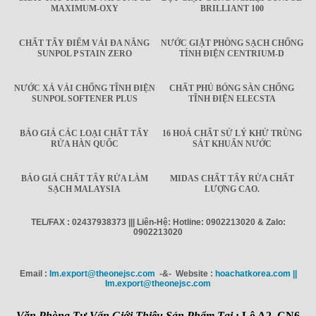
MAXIMUM-OXY
BRILLIANT 100
CHẤT TẨY ĐIỂM VẢI ĐA NĂNG
NƯỚC GIẶT PHÒNG SẠCH CHỐNG
SUNPOL P STAIN ZERO
TÍNH ĐIỆN CENTRIUM-D
NƯỚC XẢ VẢI CHỐNG TĨNH ĐIỆN
CHẤT PHỦ BÓNG SÀN CHỐNG
SUNPOL SOFTENER PLUS
TĨNH ĐIỆN ELECSTA
BÁO GIÁ CÁC LOẠI CHẤT TẨY
16 HOÁ CHẤT SỬ LÝ KHỬ TRÙNG
RỬA HÀN QUỐC
SÁT KHUẨN NƯỚC
BÁO GIÁ CHẤT TẨY RỬA LÀM
MIDAS CHẤT TẨY RỬA CHẤT
SẠCH MALAYSIA
LƯỢNG CAO.
TEL/FAX : 02437938373 ||| Liên-Hệ: Hotline: 0902213020 & Zalo:
0902213020
Email :
Im.export@theonejsc.com
-&- Website :
hoachatkorea.com ||
Im.export@theonejsc.com
Văn Phòng Tư Vấn Giới Thiệu Sản Phẩm Tại
: Lô A2, CN6