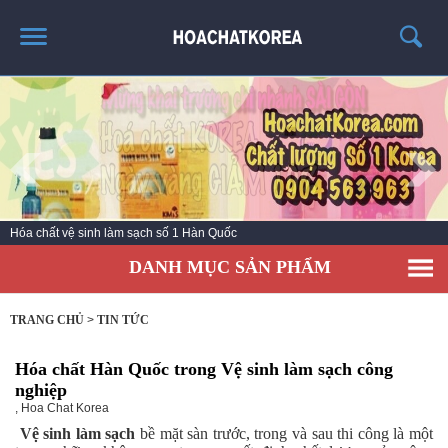
TRANG CHỦ
GIỚI THIỆU
THÔNG TIN SẢN PHẨM
TIN TỨC
Hóa chất vệ sinh làm sạch số 1 Hàn Quốc
LIÊN HỆ
DANH MỤC SẢN PHẨM
CATALOG
TUYỂN DỤNG
TRANG CHỦ
>
TIN TỨC
Hóa chất Hàn Quốc trong Vệ sinh làm sạch công
nghiệp
,
Hoa Chat Korea
Vệ sinh làm sạch
bề mặt sàn trước, trong và sau thi công là một