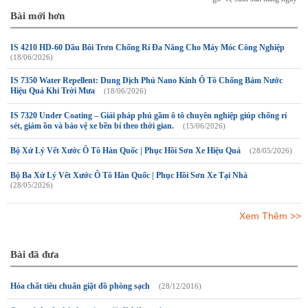
Bài mới hơn
IS 4210 HD-60 Dầu Bôi Trơn Chống Rỉ Đa Năng Cho Máy Móc Công Nghiệp
(18/06/2026)
IS 7350 Water Repellent: Dung Dịch Phủ Nano Kính Ô Tô Chống Bám Nước
Hiệu Quả Khi Trời Mưa
(18/06/2026)
IS 7320 Under Coating – Giải pháp phủ gầm ô tô chuyên nghiệp giúp chống rỉ
sét, giảm ồn và bảo vệ xe bền bỉ theo thời gian.
(15/06/2026)
Bộ Xử Lý Vết Xước Ô Tô Hàn Quốc | Phục Hồi Sơn Xe Hiệu Quả
(28/05/2026)
Bộ Ba Xử Lý Vết Xước Ô Tô Hàn Quốc | Phục Hồi Sơn Xe Tại Nhà
(28/05/2026)
Xem Thêm >>
Bài đã đưa
Hóa chất tiêu chuẩn giặt đồ phòng sạch
(28/12/2016)