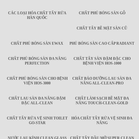
CÁC LOẠI HÓA CHẤT TẨY RỬA
CHẤT PHỦ BÓNG SÀN GỖ
HÀN QUỐC
CHẤT TẨY BỀ MẶT SÀN CŨ
CHẤT PHỦ BÓNG SÀN EWAX
PHỦ BÓNG SÀN CAO CẤP RADIANT
CHẤT PHỦ BÓNG SÀN ĐA NĂNG
CHẤT TẨY SÀN ĐẬM ĐẶC CHO
PERFECTION
BỆNH VIỆN HOS-1000
CHẤT PHỦ BÓNG SÀN CHO BỆNH
CHẤT BẢO DƯỠNG LAU SÀN ĐA
VIỆN HOS-3000
NĂNG ALL-CLEAN-PRO
CHẤT LAU SÀN ĐA NĂNG ĐẬM
CHẤT LÀM SẠCH BỀ MẶT ĐA
ĐẶC ALL-CLEAN
NĂNG TOUCH-CLEAN-GOLD
CHẤT TẨY RỬA VỆ SINH TOILET
HÓA CHẤT TẨY RỬA VỆ SINH ĐA
GO-STAR
NĂNG
NƯỚC LAU KÍNH CLEAN GLASS
CHẤT TẨY DẦU MỠ SUPER CLEAN