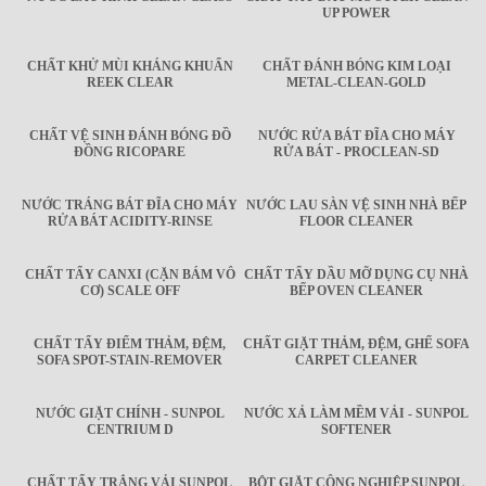
UP POWER
CHẤT KHỬ MÙI KHÁNG KHUẨN
CHẤT ĐÁNH BÓNG KIM LOẠI
REEK CLEAR
METAL-CLEAN-GOLD
CHẤT VỆ SINH ĐÁNH BÓNG ĐỒ
NƯỚC RỬA BÁT ĐĨA CHO MÁY
ĐỒNG RICOPARE
RỬA BÁT - PROCLEAN-SD
NƯỚC TRÁNG BÁT ĐĨA CHO MÁY
NƯỚC LAU SÀN VỆ SINH NHÀ BẾP
RỬA BÁT ACIDITY-RINSE
FLOOR CLEANER
CHẤT TẨY CANXI (CẶN BÁM VÔ
CHẤT TẨY DẦU MỠ DỤNG CỤ NHÀ
CƠ) SCALE OFF
BẾP OVEN CLEANER
CHẤT TẨY ĐIỂM THẢM, ĐỆM,
CHẤT GIẶT THẢM, ĐỆM, GHẾ SOFA
SOFA SPOT-STAIN-REMOVER
CARPET CLEANER
NƯỚC GIẶT CHÍNH - SUNPOL
NƯỚC XẢ LÀM MỀM VẢI - SUNPOL
CENTRIUM D
SOFTENER
CHẤT TẨY TRẮNG VẢI SUNPOL
BỘT GIẶT CÔNG NGHIỆP SUNPOL