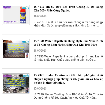
IS 4210 HD-60 Dầu Bôi Trơn Chống Rỉ Đa Năng
Cho Máy Móc Công Nghiệp
18/06/2026
IS 4210 HD-60 là dầu bôi trơn chống rỉ đa năng nhập
khẩu Hàn Quốc, giúp giảm ma sát, chống ăn mòn,...
IS 7350 Water Repellent: Dung Dịch Phủ Nano Kính
Ô Tô Chống Bám Nước Hiệu Quả Khi Trời Mưa
18/06/2026
IS 7350 Water Repellent là dung dịch phủ nano kính ô
tô nhập khẩu Hàn Quốc giúp chống bám nước,...
IS 7320 Under Coating – Giải pháp phủ gầm ô tô
chuyên nghiệp giúp chống rỉ sét, giảm ồn và bảo vệ
xe bền bỉ theo thời gian.
15/06/2026
IS 7320 Under Coating: Sơn Phủ Gầm Ô Tô Chuyên
Dụng Chống Rỉ Sét, Cách Âm Hiệu Quả Từ Hàn...