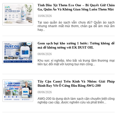
Tinh Dầu Xịt Thơm Eco One – Bí Quyết Giữ Chăn
Ga, Quần Áo Và Không Gian Sống Luôn Thơm Mát
10/06/2026
Tại sao quần áo sạch vẫn chưa đủ? Quần áo sạch
nhưng nhanh mất mùi thơm, chăn ga dễ ám mùi ẩm
hay...
Gom sạch bụi kho xưởng 1 bước: Tưởng không dễ
mà dễ không tưởng với EK DUST OIL
08/06/2026
Khu vực xí nghiệp, kho bãi và trung tâm thương mại
liên tục đối mặt với lượng bụi mịn công...
Tẩy Cặn Canxi Trên Kính Và Nhôm: Giải Pháp
Đánh Bay Vết Ố Cứng Đầu Bằng AWG-200
08/06/2026
AWG-200 là dung dịch làm sạch cặn chuyên biệt công
nghiệp cao cấp, được nghiên cứu và phát triển...