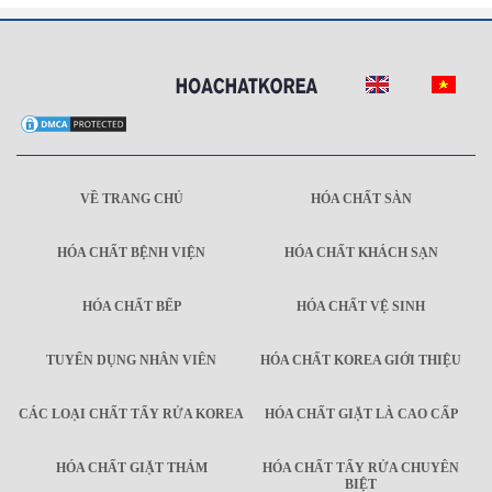
VỀ TRANG CHỦ
HÓA CHẤT SÀN
HÓA CHẤT BỆNH VIỆN
HÓA CHẤT KHÁCH SẠN
HÓA CHẤT BẾP
HÓA CHẤT VỆ SINH
TUYỂN DỤNG NHÂN VIÊN
HÓA CHẤT KOREA GIỚI THIỆU
CÁC LOẠI CHẤT TẨY RỬA KOREA
HÓA CHẤT GIẶT LÀ CAO CẤP
HÓA CHẤT GIẶT THẢM
HÓA CHẤT TẨY RỬA CHUYÊN
BIỆT