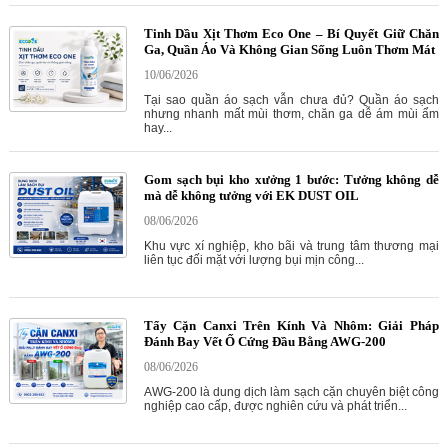
Tinh Dầu Xịt Thơm Eco One – Bí Quyết Giữ Chăn
Ga, Quần Áo Và Không Gian Sống Luôn Thơm Mát
10/06/2026
Tại sao quần áo sạch vẫn chưa đủ? Quần áo sạch
nhưng nhanh mất mùi thơm, chăn ga dễ ám mùi ẩm
hay...
Gom sạch bụi kho xưởng 1 bước: Tưởng không dễ
mà dễ không tưởng với EK DUST OIL
08/06/2026
Khu vực xí nghiệp, kho bãi và trung tâm thương mại
liên tục đối mặt với lượng bụi mịn công...
Tẩy Cặn Canxi Trên Kính Và Nhôm: Giải Pháp
Đánh Bay Vết Ố Cứng Đầu Bằng AWG-200
08/06/2026
AWG-200 là dung dịch làm sạch cặn chuyên biệt công
nghiệp cao cấp, được nghiên cứu và phát triển...