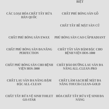
BIỆT
CÁC LOẠI HÓA CHẤT TẨY RỬA
CHẤT PHỦ BÓNG SÀN GỖ
HÀN QUỐC
CHẤT TẨY BỀ MẶT SÀN CŨ
CHẤT PHỦ BÓNG SÀN EWAX
PHỦ BÓNG SÀN CAO CẤP RADIANT
CHẤT PHỦ BÓNG SÀN ĐA NĂNG
CHẤT TẨY SÀN ĐẬM ĐẶC CHO
PERFECTION
BỆNH VIỆN HOS-1000
CHẤT PHỦ BÓNG SÀN CHO BỆNH
CHẤT BẢO DƯỠNG LAU SÀN ĐA
VIỆN HOS-3000
NĂNG ALL-CLEAN-PRO
CHẤT LAU SÀN ĐA NĂNG ĐẬM
CHẤT LÀM SẠCH BỀ MẶT ĐA
ĐẶC ALL-CLEAN
NĂNG TOUCH-CLEAN-GOLD
CHẤT TẨY RỬA VỆ SINH TOILET
HÓA CHẤT TẨY RỬA VỆ SINH ĐA
GO-STAR
NĂNG