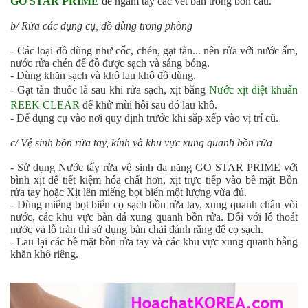
GO STAR PRIME
để ngâm tẩy các vết bẩn trong bồn cầu.
b/ Rửa các dụng cụ, đồ dùng trong phòng
- Các loại đồ dùng như cốc, chén, gạt tàn... nên rửa với nước ấm,
nước rửa chén để đồ được sạch và sáng bóng.
- Dùng khăn sạch và khô lau khô đồ dùng.
- Gạt tàn thuốc là sau khi rửa sạch, xịt bằng
Nước xịt diệt khuẩn
REEK CLEAR
để khử mùi hôi sau đó lau khô.
- Để dụng cụ vào nơi quy định trước khi sắp xếp vào vị trí cũ.
c/ Vệ sinh bồn rửa tay, kính và khu vực xung quanh bồn rửa
- Sử dụng
Nước tẩy rửa vệ sinh đa năng GO STAR PRIME
với
bình xịt để tiết kiệm hóa chất hơn, xịt trực tiếp vào bề mặt Bồn
rửa tay hoặc Xịt lên miếng bọt biển một lượng vừa đủ.
- Dùng miếng bọt biển cọ sạch bồn rửa tay, xung quanh chân vòi
nước, các khu vực bàn đá xung quanh bồn rửa. Đối với lỗ thoát
nước và lỗ tràn thì sử dụng bàn chải đánh răng để cọ sạch.
- Lau lại các bề mặt bồn rửa tay và các khu vực xung quanh bằng
khăn khô riêng.