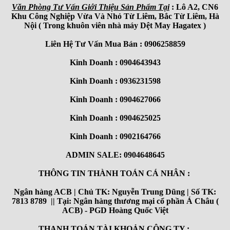
Văn Phòng Tư Vấn Giới Thiệu Sản Phẩm Tại
: Lô A2, CN6
Khu Công Nghiệp Vừa Và Nhỏ Từ Liêm, Bắc Từ Liêm, Hà
Nội ( Trong khuôn viên nhà máy Dệt May Hagatex )
Liên Hệ Tư Vấn Mua Bán : 0906258859
Kinh Doanh : 0904643943
Kinh Doanh : 0936231598
Kinh Doanh : 0904627066
Kinh Doanh : 0904625025
Kinh Doanh : 0902164766
ADMIN SALE: 0904648645
THÔNG TIN THÀNH TOÁN CÁ NHÂN :
Ngân hàng ACB | Chủ TK: Nguyễn Trung Dũng | Số TK:
7813 8789 || Tại: Ngân hàng thương mại cổ phần Á Châu (
ACB) - PGD Hoàng Quốc Việt
THANH TOÁN TÀI KHOẢN CÔNG TY :