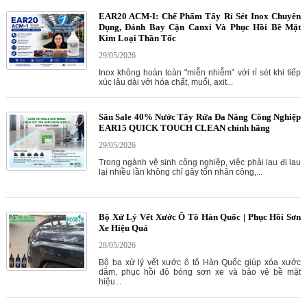
EAR20 ACM-I: Chế Phẩm Tẩy Rỉ Sét Inox Chuyên
Dụng, Đánh Bay Cặn Canxi Và Phục Hồi Bề Mặt
Kim Loại Thần Tốc
29/05/2026
Inox không hoàn toàn "miễn nhiễm” với rỉ sét khi tiếp
xúc lâu dài với hóa chất, muối, axit...
Săn Sale 40% Nước Tẩy Rửa Đa Năng Công Nghiệp
EAR15 QUICK TOUCH CLEAN chính hãng
29/05/2026
Trong ngành vệ sinh công nghiệp, việc phải lau đi lau
lại nhiều lần không chỉ gây tốn nhân công,...
Bộ Xử Lý Vết Xước Ô Tô Hàn Quốc | Phục Hồi Sơn
Xe Hiệu Quả
28/05/2026
Bộ ba xử lý vết xước ô tô Hàn Quốc giúp xóa xước
dăm, phục hồi độ bóng sơn xe và bảo vệ bề mặt
hiệu...