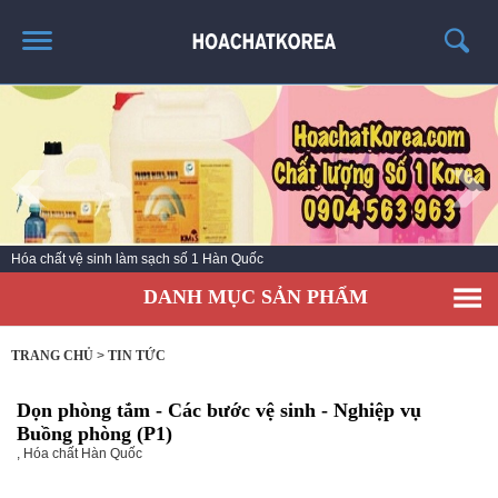
TRANG CHỦ
GIỚI THIỆU
THÔNG TIN SẢN PHẨM
TIN TỨC
Hóa chất vệ sinh làm sạch số 1 Hàn Quốc
LIÊN HỆ
DANH MỤC SẢN PHẨM
CATALOG
TUYỂN DỤNG
TRANG CHỦ
>
TIN TỨC
Dọn phòng tắm - Các bước vệ sinh - Nghiệp vụ
Buồng phòng (P1)
,
Hóa chất Hàn Quốc