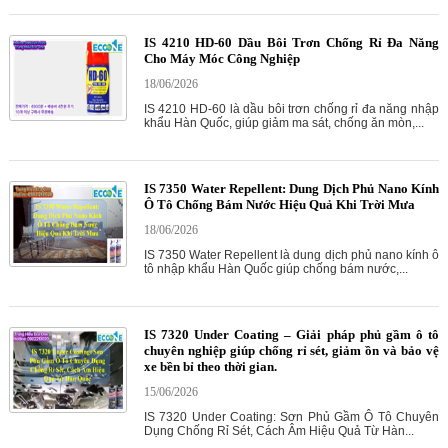
IS 4210 HD-60 Dầu Bôi Trơn Chống Rỉ Đa Năng
Cho Máy Móc Công Nghiệp
18/06/2026
IS 4210 HD-60 là dầu bôi trơn chống rỉ đa năng nhập
khẩu Hàn Quốc, giúp giảm ma sát, chống ăn mòn,...
IS 7350 Water Repellent: Dung Dịch Phủ Nano Kính
Ô Tô Chống Bám Nước Hiệu Quả Khi Trời Mưa
18/06/2026
IS 7350 Water Repellent là dung dịch phủ nano kính ô
tô nhập khẩu Hàn Quốc giúp chống bám nước,...
IS 7320 Under Coating – Giải pháp phủ gầm ô tô
chuyên nghiệp giúp chống rỉ sét, giảm ồn và bảo vệ
xe bền bỉ theo thời gian.
15/06/2026
IS 7320 Under Coating: Sơn Phủ Gầm Ô Tô Chuyên
Dụng Chống Rỉ Sét, Cách Âm Hiệu Quả Từ Hàn...