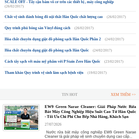
SCALE OFF - Tẩy cặn bám vô cơ trên các thiết bị , máy công nghiệp
(26/02/2017)
Chất vệ sinh đánh bóng đồ nội thất Hàn Quốc chất lượng cao
(26/02/2017)
Quy trình phủ bóng sàn Vinyl đúng cách
(26/02/2017)
Hóa chất chuyên dụng giặt đồ phòng sạch Hàn Quốc Phần 2
(24/02/2017)
Hóa chất chuyên dụng giặt đồ phòng sạch Hàn Quốc
(24/02/2017)
Cách tẩy sạch vết máu mỹ phẩm với P Stain Zero Hàn Quốc
(23/02/2017)
Tham khảo Quy trình vệ sinh làm sạch bệnh viện
(19/02/2017)
TIN HOT
XEM THÊM >>
EW9 Green Narae Cleaner: Giải Pháp Nước Rửa
Bát Máy Công Nghiệp Hiệu Suất Cao Từ Hàn Quốc
- Tối Ưu Chi Phí Cho Bếp Nhà Hàng, Khách Sạn
27/07/2026
Nước rửa bát máy công nghiệp EW9 Green Narae
Cleaner là giải pháp vệ sinh chuyên dụng cao cấp...