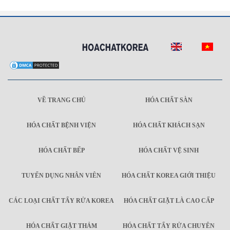
VỀ TRANG CHỦ
HÓA CHẤT SÀN
HÓA CHẤT BỆNH VIỆN
HÓA CHẤT KHÁCH SẠN
HÓA CHẤT BẾP
HÓA CHẤT VỆ SINH
TUYỂN DỤNG NHÂN VIÊN
HÓA CHẤT KOREA GIỚI THIỆU
CÁC LOẠI CHẤT TẨY RỬA KOREA
HÓA CHẤT GIẶT LÀ CAO CẤP
HÓA CHẤT GIẶT THẢM
HÓA CHẤT TẨY RỬA CHUYÊN