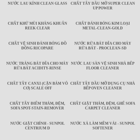
NƯỚC LAU KÍNH CLEAN GLASS
CHẤT TẨY DẦU MỠ SUPER CLEAN
UP POWER
CHẤT KHỬ MÙI KHÁNG KHUẨN
CHẤT ĐÁNH BÓNG KIM LOẠI
REEK CLEAR
METAL-CLEAN-GOLD
CHẤT VỆ SINH ĐÁNH BÓNG ĐỒ
NƯỚC RỬA BÁT ĐĨA CHO MÁY
ĐỒNG RICOPARE
RỬA BÁT - PROCLEAN-SD
NƯỚC TRÁNG BÁT ĐĨA CHO MÁY
NƯỚC LAU SÀN VỆ SINH NHÀ BẾP
RỬA BÁT ACIDITY-RINSE
FLOOR CLEANER
CHẤT TẨY CANXI (CẶN BÁM VÔ
CHẤT TẨY DẦU MỠ DỤNG CỤ NHÀ
CƠ) SCALE OFF
BẾP OVEN CLEANER
CHẤT TẨY ĐIỂM THẢM, ĐỆM,
CHẤT GIẶT THẢM, ĐỆM, GHẾ SOFA
SOFA SPOT-STAIN-REMOVER
CARPET CLEANER
NƯỚC GIẶT CHÍNH - SUNPOL
NƯỚC XẢ LÀM MỀM VẢI - SUNPOL
CENTRIUM D
SOFTENER