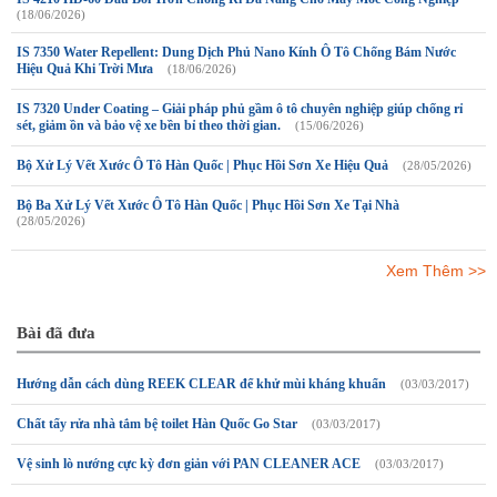
(18/06/2026)
IS 7350 Water Repellent: Dung Dịch Phủ Nano Kính Ô Tô Chống Bám Nước
Hiệu Quả Khi Trời Mưa
(18/06/2026)
IS 7320 Under Coating – Giải pháp phủ gầm ô tô chuyên nghiệp giúp chống rỉ
sét, giảm ồn và bảo vệ xe bền bỉ theo thời gian.
(15/06/2026)
Bộ Xử Lý Vết Xước Ô Tô Hàn Quốc | Phục Hồi Sơn Xe Hiệu Quả
(28/05/2026)
Bộ Ba Xử Lý Vết Xước Ô Tô Hàn Quốc | Phục Hồi Sơn Xe Tại Nhà
(28/05/2026)
Xem Thêm >>
Bài đã đưa
Hướng dẫn cách dùng REEK CLEAR để khử mùi kháng khuẩn
(03/03/2017)
Chất tẩy rửa nhà tắm bệ toilet Hàn Quốc Go Star
(03/03/2017)
Vệ sinh lò nướng cực kỳ đơn giản với PAN CLEANER ACE
(03/03/2017)