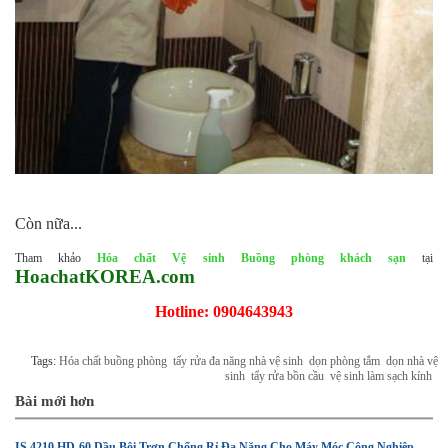
Còn nữa...
Tham khảo
Hóa chất Vệ sinh Buồng phòng khách sạn
tại
HoachatKOREA.com
Hotline: 0904643943
Tags:
Hóa chất buồng phòng
tẩy rửa đa năng nhà vệ sinh
dọn phòng tắm
dọn nhà vệ
sinh
tẩy rửa bồn cầu
vệ sinh làm sạch kính
Bài mới hơn
IS 4210 HD-60 Dầu Bôi Trơn Chống Rỉ Đa Năng Cho Máy Móc Công Nghiệp