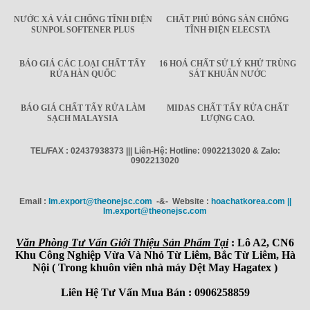
NƯỚC XẢ VẢI CHỐNG TĨNH ĐIỆN
CHẤT PHỦ BÓNG SÀN CHỐNG
SUNPOL SOFTENER PLUS
TĨNH ĐIỆN ELECSTA
BÁO GIÁ CÁC LOẠI CHẤT TẨY
16 HOÁ CHẤT SỬ LÝ KHỬ TRÙNG
RỬA HÀN QUỐC
SÁT KHUẨN NƯỚC
BÁO GIÁ CHẤT TẨY RỬA LÀM
MIDAS CHẤT TẨY RỬA CHẤT
SẠCH MALAYSIA
LƯỢNG CAO.
TEL/FAX : 02437938373 ||| Liên-Hệ: Hotline: 0902213020 & Zalo:
0902213020
Email :
Im.export@theonejsc.com
-&- Website :
hoachatkorea.com ||
Im.export@theonejsc.com
Văn Phòng Tư Vấn Giới Thiệu Sản Phẩm Tại
: Lô A2, CN6
Khu Công Nghiệp Vừa Và Nhỏ Từ Liêm, Bắc Từ Liêm, Hà
Nội ( Trong khuôn viên nhà máy Dệt May Hagatex )
Liên Hệ Tư Vấn Mua Bán : 0906258859