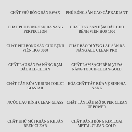
CHẤT PHỦ BÓNG SÀN EWAX
PHỦ BÓNG SÀN CAO CẤP RADIANT
CHẤT PHỦ BÓNG SÀN ĐA NĂNG
CHẤT TẨY SÀN ĐẬM ĐẶC CHO
PERFECTION
BỆNH VIỆN HOS-1000
CHẤT PHỦ BÓNG SÀN CHO BỆNH
CHẤT BẢO DƯỠNG LAU SÀN ĐA
VIỆN HOS-3000
NĂNG ALL-CLEAN-PRO
CHẤT LAU SÀN ĐA NĂNG ĐẬM
CHẤT LÀM SẠCH BỀ MẶT ĐA
ĐẶC ALL-CLEAN
NĂNG TOUCH-CLEAN-GOLD
CHẤT TẨY RỬA VỆ SINH TOILET
HÓA CHẤT TẨY RỬA VỆ SINH ĐA
GO-STAR
NĂNG
NƯỚC LAU KÍNH CLEAN GLASS
CHẤT TẨY DẦU MỠ SUPER CLEAN
UP POWER
CHẤT KHỬ MÙI KHÁNG KHUẨN
CHẤT ĐÁNH BÓNG KIM LOẠI
REEK CLEAR
METAL-CLEAN-GOLD