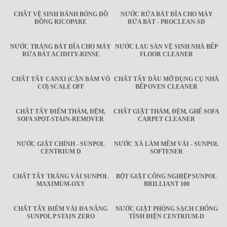
CHẤT VỆ SINH ĐÁNH BÓNG ĐỒ
NƯỚC RỬA BÁT ĐĨA CHO MÁY
ĐỒNG RICOPARE
RỬA BÁT - PROCLEAN-SD
NƯỚC TRÁNG BÁT ĐĨA CHO MÁY
NƯỚC LAU SÀN VỆ SINH NHÀ BẾP
RỬA BÁT ACIDITY-RINSE
FLOOR CLEANER
CHẤT TẨY CANXI (CẶN BÁM VÔ
CHẤT TẨY DẦU MỠ DỤNG CỤ NHÀ
CƠ) SCALE OFF
BẾP OVEN CLEANER
CHẤT TẨY ĐIỂM THẢM, ĐỆM,
CHẤT GIẶT THẢM, ĐỆM, GHẾ SOFA
SOFA SPOT-STAIN-REMOVER
CARPET CLEANER
NƯỚC GIẶT CHÍNH - SUNPOL
NƯỚC XẢ LÀM MỀM VẢI - SUNPOL
CENTRIUM D
SOFTENER
CHẤT TẨY TRẮNG VẢI SUNPOL
BỘT GIẶT CÔNG NGHIỆP SUNPOL
MAXIMUM-OXY
BRILLIANT 100
CHẤT TẨY ĐIỂM VẢI ĐA NĂNG
NƯỚC GIẶT PHÒNG SẠCH CHỐNG
SUNPOL P STAIN ZERO
TÍNH ĐIỆN CENTRIUM-D