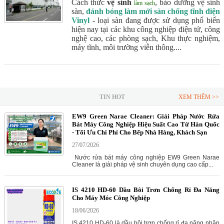
Cách thức
vệ sinh
, bảo dưỡng vệ sinh
làm sạch
sàn,
đánh bóng làm mới sàn chống tĩnh điện
Vinyl
- loại sàn đang được sử dụng phổ biến
hiện nay tại các khu công nghiệp điện tử, công
nghệ cao, các phòng sạch, Khu thực nghiệm,
máy tĩnh, môi trường viễn thông....
TIN HOT
XEM THÊM >>
EW9 Green Narae Cleaner: Giải Pháp Nước Rửa
Bát Máy Công Nghiệp Hiệu Suất Cao Từ Hàn Quốc
- Tối Ưu Chi Phí Cho Bếp Nhà Hàng, Khách Sạn
27/07/2026
Nước rửa bát máy công nghiệp EW9 Green Narae
Cleaner là giải pháp vệ sinh chuyên dụng cao cấp...
IS 4210 HD-60 Dầu Bôi Trơn Chống Rỉ Đa Năng
Cho Máy Móc Công Nghiệp
18/06/2026
IS 4210 HD-60 là dầu bôi trơn chống rỉ đa năng nhập