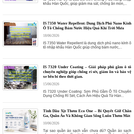
khẩu Hàn Quốc, giúp giảm ma sát, chống ăn mòn,...
IS 7350 Water Repellent: Dung Dịch Phủ Nano Kính
Ô Tô Chống Bám Nước Hiệu Quả Khi Trời Mưa
18/06/2026
IS 7350 Water Repellent là dung dịch phủ nano kính ô
tô nhập khẩu Hàn Quốc giúp chống bám nước,...
IS 7320 Under Coating – Giải pháp phủ gầm ô tô
chuyên nghiệp giúp chống rỉ sét, giảm ồn và bảo vệ
xe bền bỉ theo thời gian.
15/06/2026
IS 7320 Under Coating: Sơn Phủ Gầm Ô Tô Chuyên
Dụng Chống Rỉ Sét, Cách Âm Hiệu Quả Từ Hàn...
Tinh Dầu Xịt Thơm Eco One – Bí Quyết Giữ Chăn
Ga, Quần Áo Và Không Gian Sống Luôn Thơm Mát
10/06/2026
Tại sao quần áo sạch vẫn chưa đủ? Quần áo sạch