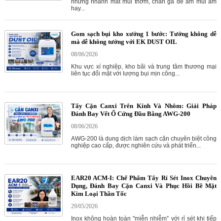
nhưng nhanh mất mùi thơm, chăn ga dễ ám mùi ẩm
hay...
Gom sạch bụi kho xưởng 1 bước: Tưởng không dễ
mà dễ không tưởng với EK DUST OIL
08/06/2026
Khu vực xí nghiệp, kho bãi và trung tâm thương mại
liên tục đối mặt với lượng bụi mịn công...
Tẩy Cặn Canxi Trên Kính Và Nhôm: Giải Pháp
Đánh Bay Vết Ố Cứng Đầu Bằng AWG-200
08/06/2026
AWG-200 là dung dịch làm sạch cặn chuyên biệt công
nghiệp cao cấp, được nghiên cứu và phát triển...
EAR20 ACM-I: Chế Phẩm Tẩy Rỉ Sét Inox Chuyên
Dụng, Đánh Bay Cặn Canxi Và Phục Hồi Bề Mặt
Kim Loại Thần Tốc
29/05/2026
Inox không hoàn toàn "miễn nhiễm” với rỉ sét khi tiếp