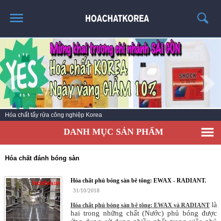
TRANG CHỦ
GIỚI THIỆU
THÔNG TIN SẢN PHẨM
TIN TỨC
Hóa chất tẩy rửa công nghiệp Korea
LIÊN HỆ
DANH MỤC SẢN PHẨM
CATALOG
TUYỂN DỤNG
Hóa chất đánh bóng sàn
Hóa chất phủ bóng sàn bê tông: EWAX - RADIANT.
31/10/2018
là
Hóa chất phủ bóng sàn bê tông: EWAX và RADIANT
hai trong những chất (Nước) phủ bóng được