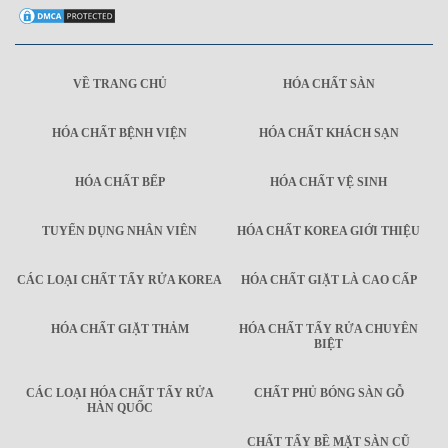
VỀ TRANG CHỦ
HÓA CHẤT SÀN
HÓA CHẤT BỆNH VIỆN
HÓA CHẤT KHÁCH SẠN
HÓA CHẤT BẾP
HÓA CHẤT VỆ SINH
TUYỂN DỤNG NHÂN VIÊN
HÓA CHẤT KOREA GIỚI THIỆU
CÁC LOẠI CHẤT TẨY RỬA KOREA
HÓA CHẤT GIẶT LÀ CAO CẤP
HÓA CHẤT GIẶT THẢM
HÓA CHẤT TẨY RỬA CHUYÊN
BIỆT
CÁC LOẠI HÓA CHẤT TẨY RỬA
CHẤT PHỦ BÓNG SÀN GỖ
HÀN QUỐC
CHẤT TẨY BỀ MẶT SÀN CŨ