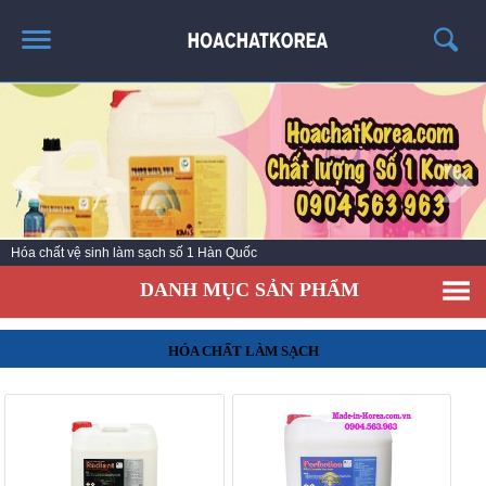
TRANG CHỦ
GIỚI THIỆU
THÔNG TIN SẢN PHẨM
TIN TỨC
Hóa chất vệ sinh làm sạch số 1 Hàn Quốc
LIÊN HỆ
DANH MỤC SẢN PHẨM
CATALOG
TUYỂN DỤNG
HÓA CHẤT LÀM SẠCH