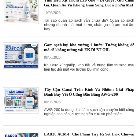
Tinh Dầu Xịt Thơm Eco One – Bí Quyết Giữ Chăn
Ga, Quần Áo Và Không Gian Sống Luôn Thơm Mát
10/06/2026
Tại sao quần áo sạch vẫn chưa đủ? Quần áo sạch
nhưng nhanh mất mùi thơm, chăn ga dễ ám mùi ẩm
hay...
Gom sạch bụi kho xưởng 1 bước: Tưởng không dễ
mà dễ không tưởng với EK DUST OIL
08/06/2026
Khu vực xí nghiệp, kho bãi và trung tâm thương mại
liên tục đối mặt với lượng bụi mịn công...
Tẩy Cặn Canxi Trên Kính Và Nhôm: Giải Pháp
Đánh Bay Vết Ố Cứng Đầu Bằng AWG-200
08/06/2026
AWG-200 là dung dịch làm sạch cặn chuyên biệt công
nghiệp cao cấp, được nghiên cứu và phát triển...
EAR20 ACM-I: Chế Phẩm Tẩy Rỉ Sét Inox Chuyên