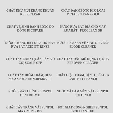
CHẤT KHỬ MÙI KHÁNG KHUẨN
CHẤT ĐÁNH BÓNG KIM LOẠI
REEK CLEAR
METAL-CLEAN-GOLD
CHẤT VỆ SINH ĐÁNH BÓNG ĐỒ
NƯỚC RỬA BÁT ĐĨA CHO MÁY
ĐỒNG RICOPARE
RỬA BÁT - PROCLEAN-SD
NƯỚC TRÁNG BÁT ĐĨA CHO MÁY
NƯỚC LAU SÀN VỆ SINH NHÀ BẾP
RỬA BÁT ACIDITY-RINSE
FLOOR CLEANER
CHẤT TẨY CANXI (CẶN BÁM VÔ
CHẤT TẨY DẦU MỠ DỤNG CỤ NHÀ
CƠ) SCALE OFF
BẾP OVEN CLEANER
CHẤT TẨY ĐIỂM THẢM, ĐỆM,
CHẤT GIẶT THẢM, ĐỆM, GHẾ SOFA
SOFA SPOT-STAIN-REMOVER
CARPET CLEANER
NƯỚC GIẶT CHÍNH - SUNPOL
NƯỚC XẢ LÀM MỀM VẢI - SUNPOL
CENTRIUM D
SOFTENER
CHẤT TẨY TRẮNG VẢI SUNPOL
BỘT GIẶT CÔNG NGHIỆP SUNPOL
MAXIMUM-OXY
BRILLIANT 100