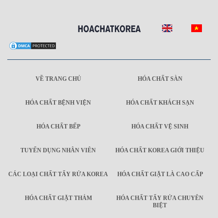
VỀ TRANG CHỦ
HÓA CHẤT SÀN
HÓA CHẤT BỆNH VIỆN
HÓA CHẤT KHÁCH SẠN
HÓA CHẤT BẾP
HÓA CHẤT VỆ SINH
TUYỂN DỤNG NHÂN VIÊN
HÓA CHẤT KOREA GIỚI THIỆU
CÁC LOẠI CHẤT TẨY RỬA KOREA
HÓA CHẤT GIẶT LÀ CAO CẤP
HÓA CHẤT GIẶT THẢM
HÓA CHẤT TẨY RỬA CHUYÊN
BIỆT