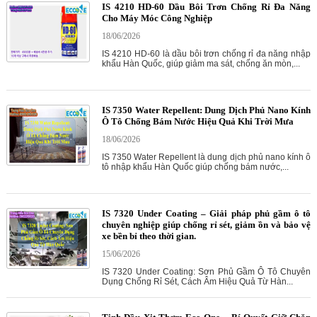
IS 4210 HD-60 Dầu Bôi Trơn Chống Rỉ Đa Năng
Cho Máy Móc Công Nghiệp
18/06/2026
IS 4210 HD-60 là dầu bôi trơn chống rỉ đa năng nhập
khẩu Hàn Quốc, giúp giảm ma sát, chống ăn mòn,...
IS 7350 Water Repellent: Dung Dịch Phủ Nano Kính
Ô Tô Chống Bám Nước Hiệu Quả Khi Trời Mưa
18/06/2026
IS 7350 Water Repellent là dung dịch phủ nano kính ô
tô nhập khẩu Hàn Quốc giúp chống bám nước,...
IS 7320 Under Coating – Giải pháp phủ gầm ô tô
chuyên nghiệp giúp chống rỉ sét, giảm ồn và bảo vệ
xe bền bỉ theo thời gian.
15/06/2026
IS 7320 Under Coating: Sơn Phủ Gầm Ô Tô Chuyên
Dụng Chống Rỉ Sét, Cách Âm Hiệu Quả Từ Hàn...