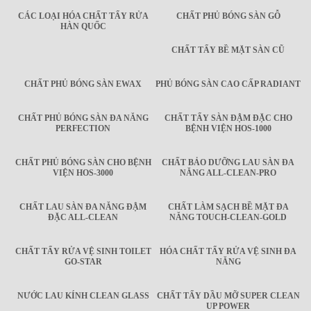
CÁC LOẠI HÓA CHẤT TẨY RỬA
CHẤT PHỦ BÓNG SÀN GỖ
HÀN QUỐC
CHẤT TẨY BỀ MẶT SÀN CŨ
CHẤT PHỦ BÓNG SÀN EWAX
PHỦ BÓNG SÀN CAO CẤP RADIANT
CHẤT PHỦ BÓNG SÀN ĐA NĂNG
CHẤT TẨY SÀN ĐẬM ĐẶC CHO
PERFECTION
BỆNH VIỆN HOS-1000
CHẤT PHỦ BÓNG SÀN CHO BỆNH
CHẤT BẢO DƯỠNG LAU SÀN ĐA
VIỆN HOS-3000
NĂNG ALL-CLEAN-PRO
CHẤT LAU SÀN ĐA NĂNG ĐẬM
CHẤT LÀM SẠCH BỀ MẶT ĐA
ĐẶC ALL-CLEAN
NĂNG TOUCH-CLEAN-GOLD
CHẤT TẨY RỬA VỆ SINH TOILET
HÓA CHẤT TẨY RỬA VỆ SINH ĐA
GO-STAR
NĂNG
NƯỚC LAU KÍNH CLEAN GLASS
CHẤT TẨY DẦU MỠ SUPER CLEAN
UP POWER