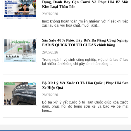
Dụng, Đánh Bay Cặn Canxi Và Phục Hồi Bề Mặt
Kim Loại Thần Tốc
29/05/2026
Inox không hoàn toàn "miễn nhiễm” với rỉ sét khi tiếp
xúc lâu dài với hóa chất, muối, axit...
Săn Sale 40% Nước Tẩy Rửa Đa Năng Công Nghiệp
EAR15 QUICK TOUCH CLEAN chính hãng
29/05/2026
Trong ngành vệ sinh công nghiệp, việc phải lau đi lau
lại nhiều lần không chỉ gây tốn nhân công,...
Bộ Xử Lý Vết Xước Ô Tô Hàn Quốc | Phục Hồi Sơn
Xe Hiệu Quả
28/05/2026
Bộ ba xử lý vết xước ô tô Hàn Quốc giúp xóa xước
dăm, phục hồi độ bóng sơn xe và bảo vệ bề mặt
hiệu...