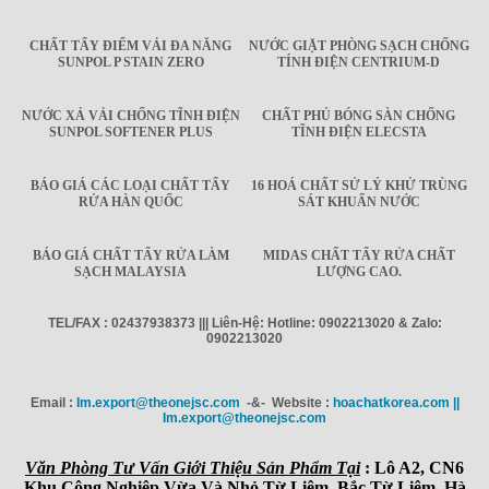
CHẤT TẨY ĐIỂM VẢI ĐA NĂNG
NƯỚC GIẶT PHÒNG SẠCH CHỐNG
SUNPOL P STAIN ZERO
TÍNH ĐIỆN CENTRIUM-D
NƯỚC XẢ VẢI CHỐNG TĨNH ĐIỆN
CHẤT PHỦ BÓNG SÀN CHỐNG
SUNPOL SOFTENER PLUS
TĨNH ĐIỆN ELECSTA
BÁO GIÁ CÁC LOẠI CHẤT TẨY
16 HOÁ CHẤT SỬ LÝ KHỬ TRÙNG
RỬA HÀN QUỐC
SÁT KHUẨN NƯỚC
BÁO GIÁ CHẤT TẨY RỬA LÀM
MIDAS CHẤT TẨY RỬA CHẤT
SẠCH MALAYSIA
LƯỢNG CAO.
TEL/FAX : 02437938373 ||| Liên-Hệ: Hotline: 0902213020 & Zalo:
0902213020
Email :
Im.export@theonejsc.com
-&- Website :
hoachatkorea.com ||
Im.export@theonejsc.com
Văn Phòng Tư Vấn Giới Thiệu Sản Phẩm Tại
: Lô A2, CN6
Khu Công Nghiệp Vừa Và Nhỏ Từ Liêm, Bắc Từ Liêm, Hà