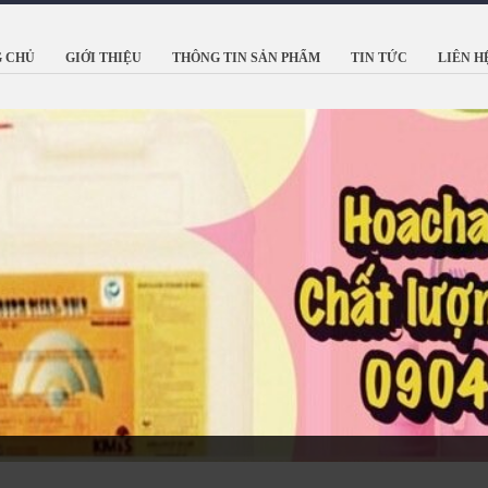
 CHỦ
GIỚI THIỆU
THÔNG TIN SẢN PHẨM
TIN TỨC
LIÊN H