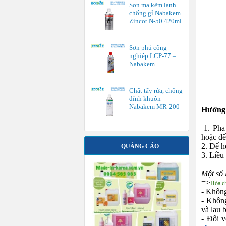
Sơn mạ kẽm lạnh
chống gỉ Nabakem
Zincot N-50 420ml
Sơn phủ công
nghiệp LCP-77 –
Nabakem
Chất tẩy rửa, chống
dính khuôn
Nabakem MR-200
Hướng 
1. Pha
hoặc để
2. Để h
QUẢNG CÁO
3. Liều
Một số 
=>
Hóa ch
- Không
- Không
và lau b
- Đối 