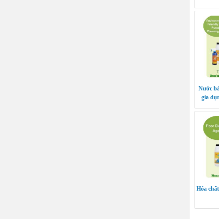
Nước bả
gia d
Hóa chất