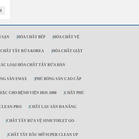
1
 SẠN
|
HÓA CHẤT BẾP
|
HÓA CHẤT VỆ
 CHẤT TẨY RỬA KOREA
|
HÓA CHẤT GIẶT
CÁC LOẠI HÓA CHẤT TẨY RỬA HÀN
ÓNG SÀN EWAX
|
PHỦ BÓNG SÀN CAO CẤP
ĐẶC CHO BỆNH VIỆN HOS-1000
|
CHẤT PHỦ
-CLEAN-PRO
|
CHẤT LAU SÀN ĐA NĂNG
|
CHẤT TẨY RỬA VỆ SINH TOILET GO-
|
CHẤT TẨY DẦU MỠ SUPER CLEAN UP