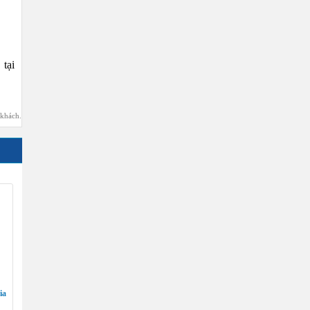
tại
 khách.
ia