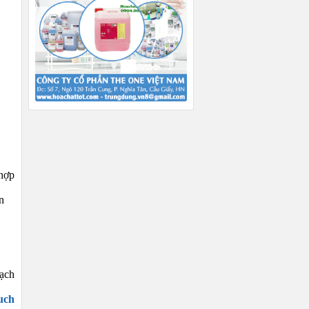
 hợp
n
sạch
uch