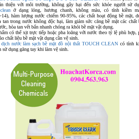
hân thiện với môi trường, không gây hại đến sức khỏe người sử dụ
clean
ở dạng lỏng, hương chanh, không màu, có tính kiềm m
~14), hàm lượng nước chiếm 90-95%, các chất hoạt động bề mặt, d
 tan trong nước không độc hại, làm giảm sức căng bề mặt các chất
ước, hòa tan vết bẩn nhanh chóng ra khỏi bề mặt vật dụng.
hẩm có thể xịt trực tiếp hoặc pha loãng với nước theo tỷ lệ phù hợp,
ào chất liệu bề mặt vật dụng cần vệ sinh.
 dịch nước làm sạch bề mặt đồ nội thất TOUCH CLEAN
có tính k
n sử dụng găng tay khi làm vệ sinh.