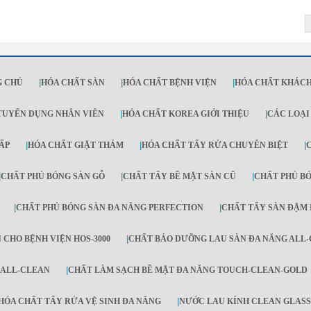
G CHỦ
|
HÓA CHẤT SÀN
|
HÓA CHẤT BỆNH VIỆN
|
HÓA CHẤT KHÁCH
TUYỂN DỤNG NHÂN VIÊN
|
HÓA CHẤT KOREA GIỚI THIỆU
|
CÁC LOẠI
ẤP
|
HÓA CHẤT GIẶT THẢM
|
HÓA CHẤT TẨY RỬA CHUYÊN BIỆT
|
|
CHẤT PHỦ BÓNG SÀN GỖ
|
CHẤT TẨY BỀ MẶT SÀN CŨ
|
CHẤT PHỦ B
|
CHẤT PHỦ BÓNG SÀN ĐA NĂNG PERFECTION
|
CHẤT TẨY SÀN ĐẬM 
 CHO BỆNH VIỆN HOS-3000
|
CHẤT BẢO DƯỠNG LAU SÀN ĐA NĂNG ALL
 ALL-CLEAN
|
CHẤT LÀM SẠCH BỀ MẶT ĐA NĂNG TOUCH-CLEAN-GOLD
HÓA CHẤT TẨY RỬA VỆ SINH ĐA NĂNG
|
NƯỚC LAU KÍNH CLEAN GLASS