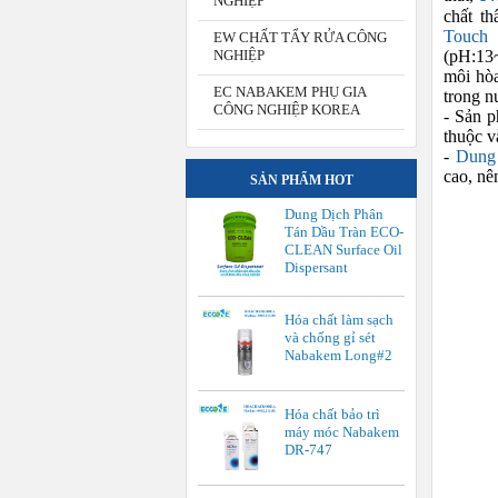
NGHIỆP
chất t
Touch 
EW CHẤT TẨY RỬA CÔNG
(pH:13
NGHIỆP
môi hòa
EC NABAKEM PHỤ GIA
trong n
CÔNG NGHIỆP KOREA
- Sản p
thuộc v
-
Dung
cao, nê
SẢN PHẨM HOT
Dung Dịch Phân
Tán Dầu Tràn ECO-
CLEAN Surface Oil
Dispersant
Hóa chất làm sạch
và chống gỉ sét
Nabakem Long#2
Hóa chất bảo trì
máy móc Nabakem
DR-747