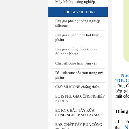
Máy hút bụi công nghiệp
PHỤ GIA SILICONE
Phụ gia phá bọt công nghiệp
silicone
Phụ gia silicon phá bọt thực
phẩm
Phụ gia chống dính khuôn
Silicone Korea
Chất silicone làm mềm vải
Dầu silicone bôi trơn trong mỹ
Nướ
phẩm
TOUC
cứng đầ
Chất SILICONE chống thấm
bếp ga
mặt các
EC IS PHỤ GIA CÔNG NGHIỆP
KOREA
EC KY CHẤT TẨY RỬA
Thông 
CÔNG NGHIỆP MALAYSIA
- Là hó
EAR CHẤT TẨY RỬA CÔNG
N
thất,