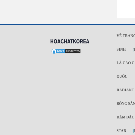
VỀ TRAN
SINH
|
LÀ CAO C
QUỐC
RADIANT
BÓNG SÀN
ĐẬM ĐẶC
STAR
|