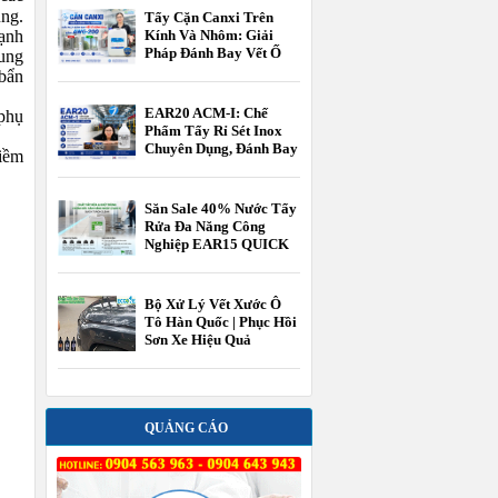
ng.
Tẩy Cặn Canxi Trên
ạnh
Kính Và Nhôm: Giải
Pháp Đánh Bay Vết Ố
ung
Cứng Đầu Bằng AWG-
 bẩn
200
EAR20 ACM-I: Chế
 phụ
Phẩm Tẩy Rỉ Sét Inox
Chuyên Dụng, Đánh Bay
iềm
Cặn Canxi Và Phục Hồi
Bề Mặt Kim Loại Thần
Tốc
Săn Sale 40% Nước Tẩy
Rửa Đa Năng Công
Nghiệp EAR15 QUICK
TOUCH CLEAN chính
hãng
Bộ Xử Lý Vết Xước Ô
Tô Hàn Quốc | Phục Hồi
Sơn Xe Hiệu Quả
QUẢNG CÁO