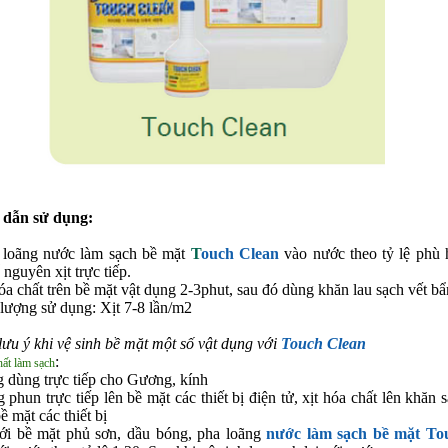
dẫn sử dụng:
 loãng nước làm sạch bề mặt
T
ouch Clean
vào nước theo tỷ lệ phù
 nguyên xịt trực tiếp.
óa chất trên bề mặt vật dụng 2-3phut, sau đó dùng khăn lau sạch vết bẩ
 lượng sử dụng: Xịt 7-8 lần/m2
lưu ý khi vệ sinh bề mặt một số vật dụng với
Touch Clean
:
ất làm sạch
 dùng trực tiếp cho Gương, kính
 phun trực tiếp lên bề mặt các thiết bị điện tử, xịt hóa chất lên khăn 
ề mặt các thiết bị
với bề mặt phủ sơn, dầu bóng, pha loãng
nước làm sạch bề mặt To