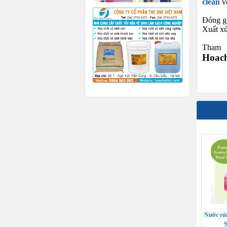
clean
vớ
Đóng g
Xuất x
Tham
Hoac
Nước rử