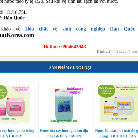
i nước theo tỷ lệ 1:20. Sau khi vệ sinh lau sạch lại với nước.
ói: 1L/18.75L
ứ:
Hàn Quốc
 khảo về
Hóa chất vệ sinh công nghiệp Hàn Quốc
hatKorea.com
Hotline: 0904643943
Đánh giá
4,4
/
5
của
147
lượt
SẢN PHẨM CÙNG LOẠI
a tay hương hoa hồng
Nước rửa tay hương thơm dịu
Nước làm sạch bề mặt đồ g
SCENT ROSY
nhẹ GREEN SAVON
dụng TOUCH CLEAN