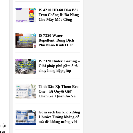
Cao Từ Hàn Quốc - Tối
Ưu Chi Phí Cho Bếp Nhà
IS 4210 HD-60 Dầu Bôi
Hàng, Khách Sạn
Trơn Chống Rỉ Đa Năng
Cho Máy Móc Công
Nghiệp
IS 7350 Water
Repellent: Dung Dịch
Phủ Nano Kính Ô Tô
Chống Bám Nước Hiệu
Quả Khi Trời Mưa
IS 7320 Under Coating –
Giải pháp phủ gầm ô tô
chuyên nghiệp giúp
chống rỉ sét, giảm ồn và
bảo vệ xe bền bỉ theo
thời gian.
Tinh Dầu Xịt Thơm Eco
One – Bí Quyết Giữ
Chăn Ga, Quần Áo Và
Không Gian Sống Luôn
Thơm Mát
Gom sạch bụi kho xưởng
1 bước: Tưởng không dễ
mà dễ không tưởng với
 nội
EK DUST OIL
 các