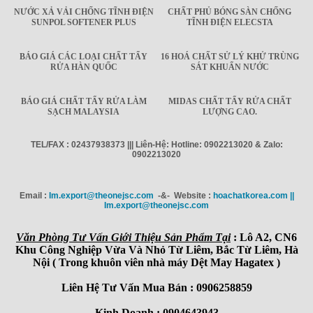
NƯỚC XẢ VẢI CHỐNG TĨNH ĐIỆN
CHẤT PHỦ BÓNG SÀN CHỐNG
SUNPOL SOFTENER PLUS
TĨNH ĐIỆN ELECSTA
BÁO GIÁ CÁC LOẠI CHẤT TẨY
16 HOÁ CHẤT SỬ LÝ KHỬ TRÙNG
RỬA HÀN QUỐC
SÁT KHUẨN NƯỚC
BÁO GIÁ CHẤT TẨY RỬA LÀM
MIDAS CHẤT TẨY RỬA CHẤT
SẠCH MALAYSIA
LƯỢNG CAO.
TEL/FAX : 02437938373 ||| Liên-Hệ: Hotline: 0902213020 & Zalo:
0902213020
Email :
Im.export@theonejsc.com
-&- Website :
hoachatkorea.com ||
Im.export@theonejsc.com
Văn Phòng Tư Vấn Giới Thiệu Sản Phẩm Tại
: Lô A2, CN6
Khu Công Nghiệp Vừa Và Nhỏ Từ Liêm, Bắc Từ Liêm, Hà
Nội ( Trong khuôn viên nhà máy Dệt May Hagatex )
Liên Hệ Tư Vấn Mua Bán : 0906258859
Kinh Doanh : 0904643943