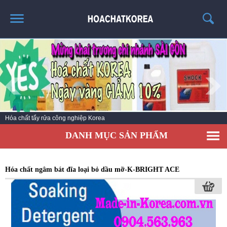
TRANG CHỦ
GIỚI THIỆU
THÔNG TIN SẢN PHẨM
TIN TỨC
Hóa chất vệ sinh làm sạch số 1 Hàn Quốc
LIÊN HỆ
DANH MỤC SẢN PHẨM
CATALOG
TUYỂN DỤNG
Hóa chất ngâm bát đĩa loại bỏ dầu mỡ-K-BRIGHT ACE