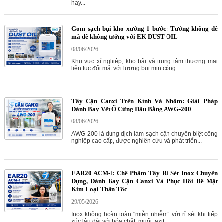
hay...
Gom sạch bụi kho xưởng 1 bước: Tưởng không dễ
mà dễ không tưởng với EK DUST OIL
08/06/2026
Khu vực xí nghiệp, kho bãi và trung tâm thương mại
liên tục đối mặt với lượng bụi mịn công...
Tẩy Cặn Canxi Trên Kính Và Nhôm: Giải Pháp
Đánh Bay Vết Ố Cứng Đầu Bằng AWG-200
08/06/2026
AWG-200 là dung dịch làm sạch cặn chuyên biệt công
nghiệp cao cấp, được nghiên cứu và phát triển...
EAR20 ACM-I: Chế Phẩm Tẩy Rỉ Sét Inox Chuyên
Dụng, Đánh Bay Cặn Canxi Và Phục Hồi Bề Mặt
Kim Loại Thần Tốc
29/05/2026
Inox không hoàn toàn "miễn nhiễm” với rỉ sét khi tiếp
xúc lâu dài với hóa chất, muối, axit...