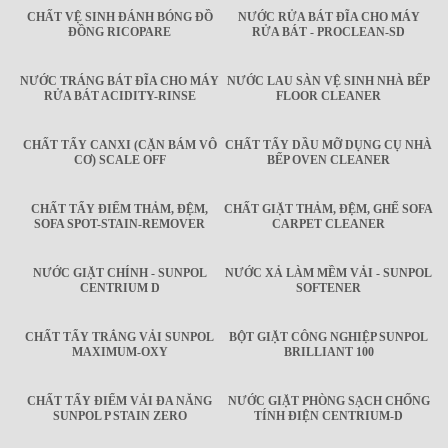
CHẤT VỆ SINH ĐÁNH BÓNG ĐỒ
NƯỚC RỬA BÁT ĐĨA CHO MÁY
ĐỒNG RICOPARE
RỬA BÁT - PROCLEAN-SD
NƯỚC TRÁNG BÁT ĐĨA CHO MÁY
NƯỚC LAU SÀN VỆ SINH NHÀ BẾP
RỬA BÁT ACIDITY-RINSE
FLOOR CLEANER
CHẤT TẨY CANXI (CẶN BÁM VÔ
CHẤT TẨY DẦU MỠ DỤNG CỤ NHÀ
CƠ) SCALE OFF
BẾP OVEN CLEANER
CHẤT TẨY ĐIỂM THẢM, ĐỆM,
CHẤT GIẶT THẢM, ĐỆM, GHẾ SOFA
SOFA SPOT-STAIN-REMOVER
CARPET CLEANER
NƯỚC GIẶT CHÍNH - SUNPOL
NƯỚC XẢ LÀM MỀM VẢI - SUNPOL
CENTRIUM D
SOFTENER
CHẤT TẨY TRẮNG VẢI SUNPOL
BỘT GIẶT CÔNG NGHIỆP SUNPOL
MAXIMUM-OXY
BRILLIANT 100
CHẤT TẨY ĐIỂM VẢI ĐA NĂNG
NƯỚC GIẶT PHÒNG SẠCH CHỐNG
SUNPOL P STAIN ZERO
TÍNH ĐIỆN CENTRIUM-D