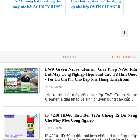
Nước tráng bát đĩa dùng cho
Hóa chất tẩy dầu mỡ cho dụng
máy rửa bát ACIDITY RINSE
cụ nhà bếp OVEN CLEANER
1
TIN HOT
XEM THÊM >>
EW9 Green Narae Cleaner: Giải Pháp Nước Rửa
Bát Máy Công Nghiệp Hiệu Suất Cao Từ Hàn Quốc
- Tối Ưu Chi Phí Cho Bếp Nhà Hàng, Khách Sạn
27/07/2026
Nước rửa bát máy công nghiệp EW9 Green Narae
Cleaner là giải pháp vệ sinh chuyên dụng cao cấp...
IS 4210 HD-60 Dầu Bôi Trơn Chống Rỉ Đa Năng
Cho Máy Móc Công Nghiệp
18/06/2026
IS 4210 HD-60 là dầu bôi trơn chống rỉ đa năng nhập