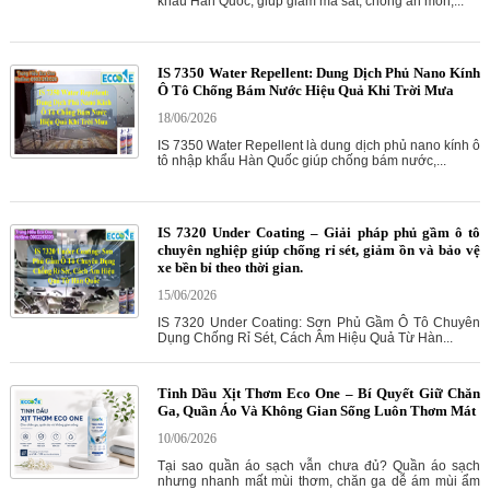
khẩu Hàn Quốc, giúp giảm ma sát, chống ăn mòn,...
IS 7350 Water Repellent: Dung Dịch Phủ Nano Kính
Ô Tô Chống Bám Nước Hiệu Quả Khi Trời Mưa
18/06/2026
IS 7350 Water Repellent là dung dịch phủ nano kính ô
tô nhập khẩu Hàn Quốc giúp chống bám nước,...
IS 7320 Under Coating – Giải pháp phủ gầm ô tô
chuyên nghiệp giúp chống rỉ sét, giảm ồn và bảo vệ
xe bền bỉ theo thời gian.
15/06/2026
IS 7320 Under Coating: Sơn Phủ Gầm Ô Tô Chuyên
Dụng Chống Rỉ Sét, Cách Âm Hiệu Quả Từ Hàn...
Tinh Dầu Xịt Thơm Eco One – Bí Quyết Giữ Chăn
Ga, Quần Áo Và Không Gian Sống Luôn Thơm Mát
10/06/2026
Tại sao quần áo sạch vẫn chưa đủ? Quần áo sạch
nhưng nhanh mất mùi thơm, chăn ga dễ ám mùi ẩm