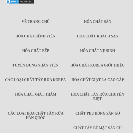
VỀ TRANG CHỦ
HÓA CHẤT SÀN
HÓA CHẤT BỆNH VIỆN
HÓA CHẤT KHÁCH SẠN
HÓA CHẤT BẾP
HÓA CHẤT VỆ SINH
TUYỂN DỤNG NHÂN VIÊN
HÓA CHẤT KOREA GIỚI THIỆU
CÁC LOẠI CHẤT TẨY RỬA KOREA
HÓA CHẤT GIẶT LÀ CAO CẤP
HÓA CHẤT GIẶT THẢM
HÓA CHẤT TẨY RỬA CHUYÊN
BIỆT
CÁC LOẠI HÓA CHẤT TẨY RỬA
CHẤT PHỦ BÓNG SÀN GỖ
HÀN QUỐC
CHẤT TẨY BỀ MẶT SÀN CŨ