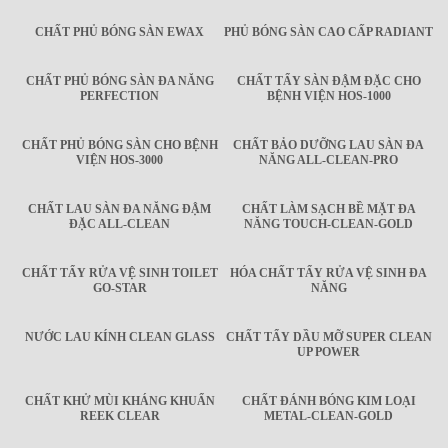
CHẤT PHỦ BÓNG SÀN EWAX
PHỦ BÓNG SÀN CAO CẤP RADIANT
CHẤT PHỦ BÓNG SÀN ĐA NĂNG
CHẤT TẨY SÀN ĐẬM ĐẶC CHO
PERFECTION
BỆNH VIỆN HOS-1000
CHẤT PHỦ BÓNG SÀN CHO BỆNH
CHẤT BẢO DƯỠNG LAU SÀN ĐA
VIỆN HOS-3000
NĂNG ALL-CLEAN-PRO
CHẤT LAU SÀN ĐA NĂNG ĐẬM
CHẤT LÀM SẠCH BỀ MẶT ĐA
ĐẶC ALL-CLEAN
NĂNG TOUCH-CLEAN-GOLD
CHẤT TẨY RỬA VỆ SINH TOILET
HÓA CHẤT TẨY RỬA VỆ SINH ĐA
GO-STAR
NĂNG
NƯỚC LAU KÍNH CLEAN GLASS
CHẤT TẨY DẦU MỠ SUPER CLEAN
UP POWER
CHẤT KHỬ MÙI KHÁNG KHUẨN
CHẤT ĐÁNH BÓNG KIM LOẠI
REEK CLEAR
METAL-CLEAN-GOLD