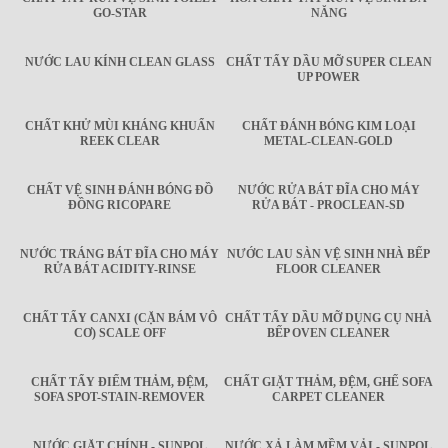
GO-STAR
NĂNG
NƯỚC LAU KÍNH CLEAN GLASS
CHẤT TẨY DẦU MỠ SUPER CLEAN
UP POWER
CHẤT KHỬ MÙI KHÁNG KHUẨN
CHẤT ĐÁNH BÓNG KIM LOẠI
REEK CLEAR
METAL-CLEAN-GOLD
CHẤT VỆ SINH ĐÁNH BÓNG ĐỒ
NƯỚC RỬA BÁT ĐĨA CHO MÁY
ĐỒNG RICOPARE
RỬA BÁT - PROCLEAN-SD
NƯỚC TRÁNG BÁT ĐĨA CHO MÁY
NƯỚC LAU SÀN VỆ SINH NHÀ BẾP
RỬA BÁT ACIDITY-RINSE
FLOOR CLEANER
CHẤT TẨY CANXI (CẶN BÁM VÔ
CHẤT TẨY DẦU MỠ DỤNG CỤ NHÀ
CƠ) SCALE OFF
BẾP OVEN CLEANER
CHẤT TẨY ĐIỂM THẢM, ĐỆM,
CHẤT GIẶT THẢM, ĐỆM, GHẾ SOFA
SOFA SPOT-STAIN-REMOVER
CARPET CLEANER
NƯỚC GIẶT CHÍNH - SUNPOL
NƯỚC XẢ LÀM MỀM VẢI - SUNPOL