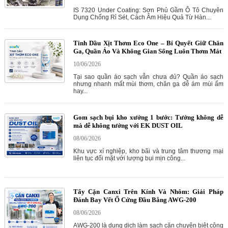
IS 7320 Under Coating: Sơn Phủ Gầm Ô Tô Chuyên
Dụng Chống Rỉ Sét, Cách Âm Hiệu Quả Từ Hàn...
Tinh Dầu Xịt Thơm Eco One – Bí Quyết Giữ Chăn
Ga, Quần Áo Và Không Gian Sống Luôn Thơm Mát
10/06/2026
Tại sao quần áo sạch vẫn chưa đủ? Quần áo sạch
nhưng nhanh mất mùi thơm, chăn ga dễ ám mùi ẩm
hay...
Gom sạch bụi kho xưởng 1 bước: Tưởng không dễ
mà dễ không tưởng với EK DUST OIL
08/06/2026
Khu vực xí nghiệp, kho bãi và trung tâm thương mại
liên tục đối mặt với lượng bụi mịn công...
Tẩy Cặn Canxi Trên Kính Và Nhôm: Giải Pháp
Đánh Bay Vết Ố Cứng Đầu Bằng AWG-200
08/06/2026
AWG-200 là dung dịch làm sạch cặn chuyên biệt công