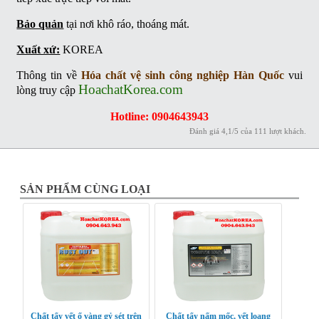
Bảo quản
tại nơi khô ráo, thoáng mát.
Xuất xứ:
KOREA
Thông tin về
Hóa chất vệ sinh công nghiệp Hàn Quốc
vui
HoachatKorea.com
lòng truy cập
Hotline: 0904643943
Đánh giá
4,1
/
5
của
111
lượt khách.
SẢN PHẨM CÙNG LOẠI
Chất tẩy vết ố vàng gỷ sét trên
Chất tẩy nấm mốc, vết loang