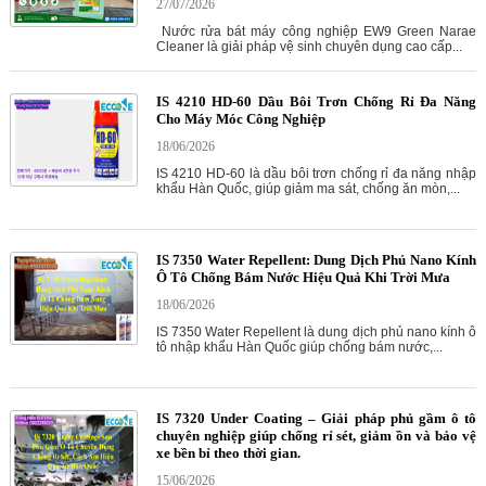
27/07/2026
Nước rửa bát máy công nghiệp EW9 Green Narae
Cleaner là giải pháp vệ sinh chuyên dụng cao cấp...
IS 4210 HD-60 Dầu Bôi Trơn Chống Rỉ Đa Năng
Cho Máy Móc Công Nghiệp
18/06/2026
IS 4210 HD-60 là dầu bôi trơn chống rỉ đa năng nhập
khẩu Hàn Quốc, giúp giảm ma sát, chống ăn mòn,...
IS 7350 Water Repellent: Dung Dịch Phủ Nano Kính
Ô Tô Chống Bám Nước Hiệu Quả Khi Trời Mưa
18/06/2026
IS 7350 Water Repellent là dung dịch phủ nano kính ô
tô nhập khẩu Hàn Quốc giúp chống bám nước,...
IS 7320 Under Coating – Giải pháp phủ gầm ô tô
chuyên nghiệp giúp chống rỉ sét, giảm ồn và bảo vệ
xe bền bỉ theo thời gian.
15/06/2026