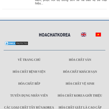
dăm, phục hồi độ bóng sơn xe và bảo vệ bề mặt
hiệu...
VỀ TRANG CHỦ
HÓA CHẤT SÀN
HÓA CHẤT BỆNH VIỆN
HÓA CHẤT KHÁCH SẠN
HÓA CHẤT BẾP
HÓA CHẤT VỆ SINH
TUYỂN DỤNG NHÂN VIÊN
HÓA CHẤT KOREA GIỚI THIỆU
CÁC LOẠI CHẤT TẨY RỬA KOREA
HÓA CHẤT GIẶT LÀ CAO CẤP