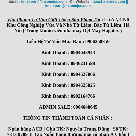
Email :
Im.export@theonejsc.com
-&- Website :
hoachatkorea.com ||
Im.export@theonejsc.com
Văn Phòng Tư Vấn Giới Thiệu Sản Phẩm Tại
: Lô A2, CN6
Khu Công Nghiệp Vừa Và Nhỏ Từ Liêm, Bắc Từ Liêm, Hà
Nội ( Trong khuôn viên nhà máy Dệt May Hagatex )
Liên Hệ Tư Vấn Mua Bán : 0906258859
Kinh Doanh : 0904643943
Kinh Doanh : 0936231598
Kinh Doanh : 0904627066
Kinh Doanh : 0904625025
Kinh Doanh : 0902164766
ADMIN SALE: 0904648645
THÔNG TIN THÀNH TOÁN CÁ NHÂN :
Ngân hàng ACB | Chủ TK: Nguyễn Trung Dũng | Số TK:
7813 8789 || Tại: Ngân hàng thương mại cổ phần Á Châu (