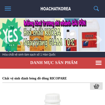
TRANG CHỦ
GIỚI THIỆU
THÔNG TIN SẢN PHẨM
TIN TỨC
Hóa chất vệ sinh làm sạch số 1 Hàn Quốc
LIÊN HỆ
DANH MỤC SẢN PHẨM
CATALOG
TUYỂN DỤNG
Chất vệ sinh đánh bóng đồ đồng RICOPARE