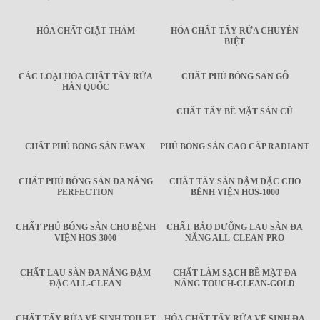
HÓA CHẤT GIẶT THẢM
HÓA CHẤT TẨY RỬA CHUYÊN
BIỆT
CÁC LOẠI HÓA CHẤT TẨY RỬA
CHẤT PHỦ BÓNG SÀN GỖ
HÀN QUỐC
CHẤT TẨY BỀ MẶT SÀN CŨ
CHẤT PHỦ BÓNG SÀN EWAX
PHỦ BÓNG SÀN CAO CẤP RADIANT
CHẤT PHỦ BÓNG SÀN ĐA NĂNG
CHẤT TẨY SÀN ĐẬM ĐẶC CHO
PERFECTION
BỆNH VIỆN HOS-1000
CHẤT PHỦ BÓNG SÀN CHO BỆNH
CHẤT BẢO DƯỠNG LAU SÀN ĐA
VIỆN HOS-3000
NĂNG ALL-CLEAN-PRO
CHẤT LAU SÀN ĐA NĂNG ĐẬM
CHẤT LÀM SẠCH BỀ MẶT ĐA
ĐẶC ALL-CLEAN
NĂNG TOUCH-CLEAN-GOLD
CHẤT TẨY RỬA VỆ SINH TOILET
HÓA CHẤT TẨY RỬA VỆ SINH ĐA