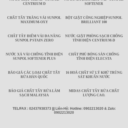
CENTRIUM D
SOFTENER
CHẤT TẨY TRẮNG VẢI SUNPOL
BỘT GIẶT CÔNG NGHIỆP SUNPOL
MAXIMUM-OXY
BRILLIANT 100
CHẤT TẨY ĐIỂM VẢI ĐA NĂNG
NƯỚC GIẶT PHÒNG SẠCH CHỐNG
SUNPOL P STAIN ZERO
TÍNH ĐIỆN CENTRIUM-D
NƯỚC XẢ VẢI CHỐNG TĨNH ĐIỆN
CHẤT PHỦ BÓNG SÀN CHỐNG
SUNPOL SOFTENER PLUS
TĨNH ĐIỆN ELECSTA
BÁO GIÁ CÁC LOẠI CHẤT TẨY
16 HOÁ CHẤT SỬ LÝ KHỬ TRÙNG
RỬA HÀN QUỐC
SÁT KHUẨN NƯỚC
BÁO GIÁ CHẤT TẨY RỬA LÀM
MIDAS CHẤT TẨY RỬA CHẤT
SẠCH MALAYSIA
LƯỢNG CAO.
TEL/FAX : 02437938373 ||| Liên-Hệ: Hotline: 0902213020 & Zalo:
0902213020