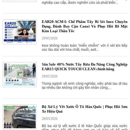
nghiệp cao cấp, được nghiên cứu và phát triển...
EAR20 ACM-I: Chế Phẩm Tẩy Rỉ Sét Inox Chuyên
Dụng, Đánh Bay Cặn Canxi Và Phục Hồi Bề Mặt
Kim Loại Thần Tốc
29/05/2026
Inox không hoàn toàn "miễn nhiễm” với rỉ sét khi tiếp
xúc lâu dài với hóa chất, muối, axit...
Săn Sale 40% Nước Tẩy Rửa Đa Năng Công Nghiệp
EAR15 QUICK TOUCH CLEAN chính hãng
29/05/2026
Trong ngành vệ sinh công nghiệp, việc phải lau đi lau
lại nhiều lần không chỉ gây tốn nhân công,...
Bộ Xử Lý Vết Xước Ô Tô Hàn Quốc | Phục Hồi Sơn
Xe Hiệu Quả
28/05/2026
Bộ ba xử lý vết xước ô tô Hàn Quốc giúp xóa xước