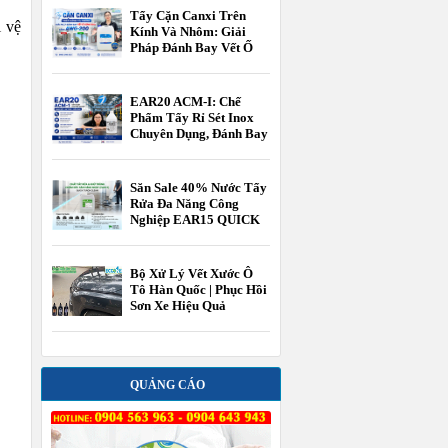
Tẩy Cặn Canxi Trên
i vệ
Kính Và Nhôm: Giải
Pháp Đánh Bay Vết Ố
Cứng Đầu Bằng AWG-
200
EAR20 ACM-I: Chế
Phẩm Tẩy Rỉ Sét Inox
Chuyên Dụng, Đánh Bay
Cặn Canxi Và Phục Hồi
Bề Mặt Kim Loại Thần
Tốc
Săn Sale 40% Nước Tẩy
Rửa Đa Năng Công
Nghiệp EAR15 QUICK
TOUCH CLEAN chính
hãng
Bộ Xử Lý Vết Xước Ô
Tô Hàn Quốc | Phục Hồi
Sơn Xe Hiệu Quả
QUẢNG CÁO