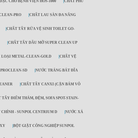
ĐẶC CHO BỆNH VIỆN HOS-1000
|
CHẤT PHỦ
-CLEAN-PRO
|
CHẤT LAU SÀN ĐA NĂNG
|
CHẤT TẨY RỬA VỆ SINH TOILET GO-
|
CHẤT TẨY DẦU MỠ SUPER CLEAN UP
 LOẠI METAL-CLEAN-GOLD
|
CHẤT VỆ
- PROCLEAN-SD
|
NƯỚC TRÁNG BÁT ĐĨA
LEANER
|
CHẤT TẨY CANXI (CẶN BÁM VÔ
 TẨY ĐIỂM THẢM, ĐỆM, SOFA SPOT-STAIN-
 CHÍNH - SUNPOL CENTRIUM D
|
NƯỚC XẢ
OXY
|
BỘT GIẶT CÔNG NGHIỆP SUNPOL