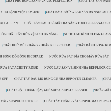
|
CHẤT PHỦ BÓNG SÀN ĐA NĂNG PERFECTION
|
CHẤT TẨY SÀN ĐẬM 
 CHO BỆNH VIỆN HOS-3000
|
CHẤT BẢO DƯỠNG LAU SÀN ĐA NĂNG ALL
 ALL-CLEAN
|
CHẤT LÀM SẠCH BỀ MẶT ĐA NĂNG TOUCH-CLEAN-GOLD
HÓA CHẤT TẨY RỬA VỆ SINH ĐA NĂNG
|
NƯỚC LAU KÍNH CLEAN GLASS
|
CHẤT KHỬ MÙI KHÁNG KHUẨN REEK CLEAR
|
CHẤT ĐÁNH BÓNG KIM
H BÓNG ĐỒ ĐỒNG RICOPARE
|
NƯỚC RỬA BÁT ĐĨA CHO MÁY RỬA BÁT 
RỬA BÁT ACIDITY-RINSE
|
NƯỚC LAU SÀN VỆ SINH NHÀ BẾP FLOOR C
E OFF
|
CHẤT TẨY DẦU MỠ DỤNG CỤ NHÀ BẾP OVEN CLEANER
|
CHẤT
R
|
CHẤT GIẶT THẢM, ĐỆM, GHẾ SOFA CARPET CLEANER
|
NƯỚC GIẶT
VẢI - SUNPOL SOFTENER
|
CHẤT TẨY TRẮNG VẢI SUNPOL MAXIMUM-