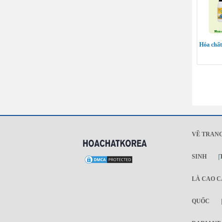
Hóa chất
VỀ TRAN
SINH
|
LÀ CAO C
QUỐC