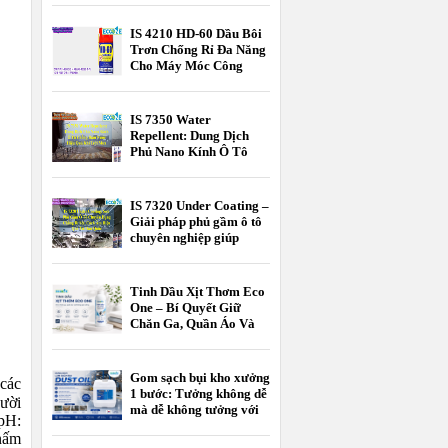
Cao Từ Hàn Quốc - Tối
Ưu Chi Phí Cho Bếp Nhà
IS 4210 HD-60 Dầu Bôi
Hàng, Khách Sạn
Trơn Chống Rỉ Đa Năng
Cho Máy Móc Công
Nghiệp
IS 7350 Water
Repellent: Dung Dịch
Phủ Nano Kính Ô Tô
Chống Bám Nước Hiệu
Quả Khi Trời Mưa
IS 7320 Under Coating –
Giải pháp phủ gầm ô tô
chuyên nghiệp giúp
chống rỉ sét, giảm ồn và
bảo vệ xe bền bỉ theo
thời gian.
Tinh Dầu Xịt Thơm Eco
One – Bí Quyết Giữ
Chăn Ga, Quần Áo Và
Không Gian Sống Luôn
Thơm Mát
Gom sạch bụi kho xưởng
 các
1 bước: Tưởng không dễ
gười
mà dễ không tưởng với
pH:
EK DUST OIL
 nấm