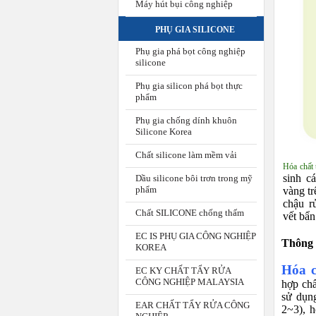
Máy hút bụi công nghiệp
PHỤ GIA SILICONE
Phụ gia phá bọt công nghiệp
silicone
Phụ gia silicon phá bọt thực
phẩm
Phụ gia chống dính khuôn
Silicone Korea
Chất silicone làm mềm vải
Hóa chất 
sinh c
Dầu silicone bôi trơn trong mỹ
phẩm
vàng tr
chậu r
Chất SILICONE chống thấm
vết bẩn
EC IS PHỤ GIA CÔNG NGHIỆP
Thông 
KOREA
Hóa c
EC KY CHẤT TẨY RỬA
CÔNG NGHIỆP MALAYSIA
hợp chấ
sử dụng
EAR CHẤT TẨY RỬA CÔNG
2~3), h