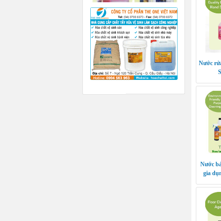
Nước rử
Nước bả
gia d