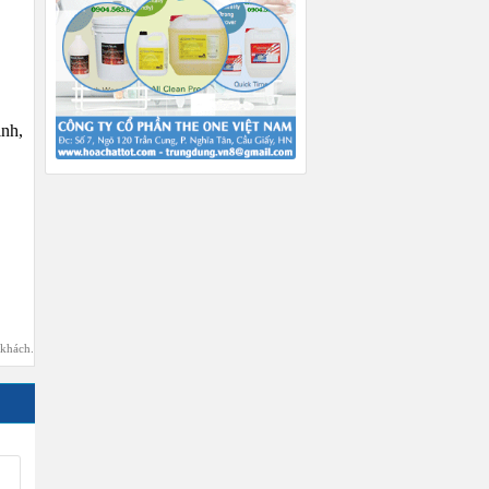
inh,
 khách.