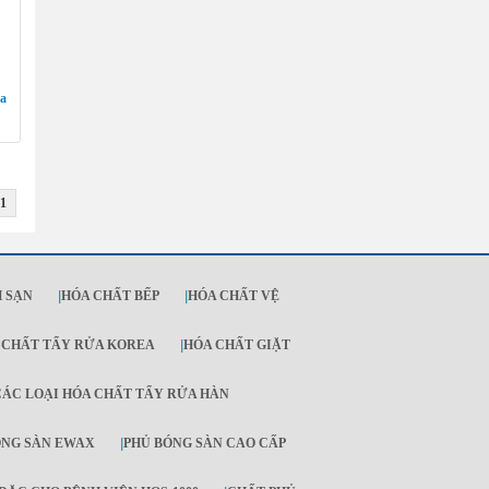
đa
1
 SẠN
|
HÓA CHẤT BẾP
|
HÓA CHẤT VỆ
 CHẤT TẨY RỬA KOREA
|
HÓA CHẤT GIẶT
CÁC LOẠI HÓA CHẤT TẨY RỬA HÀN
ÓNG SÀN EWAX
|
PHỦ BÓNG SÀN CAO CẤP