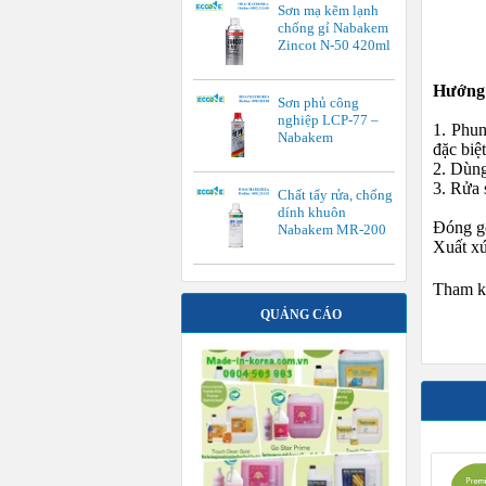
Sơn mạ kẽm lạnh
chống gỉ Nabakem
Zincot N-50 420ml
Hướng 
Sơn phủ công
nghiệp LCP-77 –
1. Phun
Nabakem
đặc biệt
2. Dùng
3. Rửa 
Chất tẩy rửa, chống
dính khuôn
Đóng g
Nabakem MR-200
Xuất x
Tham k
QUẢNG CÁO