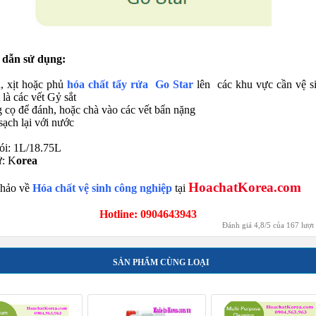
dẫn sử dụng:
, xịt hoặc phủ
hóa chất tẩy rửa Go Star
lên các khu vực cần vệ s
 là các vết Gỷ sắt
 cọ để đánh, hoặc chà vào các vết bẩn nặng
sạch lại với nước
ói: 1L/18.75L
ứ: K
orea
HoachatKorea.com
hảo về
Hóa chất vệ sinh công nghiệp
tại
Hotline: 0904643943
Đánh giá
4,8
/
5
của
167
lượt
SẢN PHẨM CÙNG LOẠI