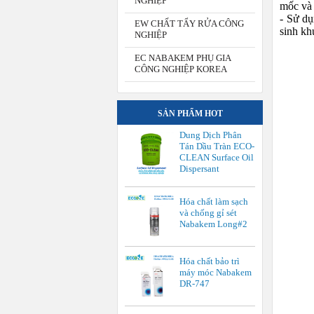
NGHIỆP
mốc và 
- Sử dụ
EW CHẤT TẨY RỬA CÔNG
sinh kh
NGHIỆP
EC NABAKEM PHỤ GIA
CÔNG NGHIỆP KOREA
SẢN PHẨM HOT
Dung Dịch Phân
Tán Dầu Tràn ECO-
CLEAN Surface Oil
Dispersant
Hóa chất làm sạch
và chống gỉ sét
Nabakem Long#2
Hóa chất bảo trì
máy móc Nabakem
DR-747