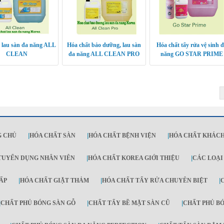
 lau sàn đa năng ALL
Hóa chất bảo dưỡng, lau sàn
Hóa chất tẩy rửa vệ sinh 
CLEAN
đa năng ALL CLEAN PRO
năng GO STAR PRIME
G CHỦ
|
HÓA CHẤT SÀN
|
HÓA CHẤT BỆNH VIỆN
|
HÓA CHẤT KHÁCH
TUYỂN DỤNG NHÂN VIÊN
|
HÓA CHẤT KOREA GIỚI THIỆU
|
CÁC LOẠI
ẤP
|
HÓA CHẤT GIẶT THẢM
|
HÓA CHẤT TẨY RỬA CHUYÊN BIỆT
|
|
CHẤT PHỦ BÓNG SÀN GỖ
|
CHẤT TẨY BỀ MẶT SÀN CŨ
|
CHẤT PHỦ B