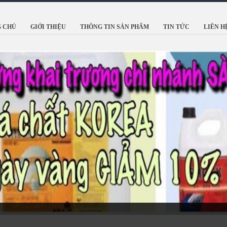
 CHỦ
GIỚI THIỆU
THÔNG TIN SẢN PHẨM
TIN TỨC
LIÊN H