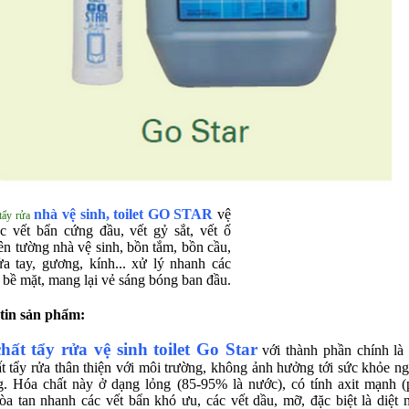
nhà vệ sinh, toilet GO STAR
vệ
tẩy rửa
ác vết bẩn cứng đầu, vết gỷ sắt, vết ố
ên tường nhà vệ sinh, bồn tắm, bồn cầu,
ửa tay, gương, kính... xử lý nhanh các
 bề mặt, mang lại vẻ sáng bóng ban đầu.
tin sản phẩm:
hất tẩy rửa vệ sinh toilet Go Star
với thành phần chính là
t tẩy rửa thân thiện với môi trường, không ảnh hưởng tới sức khỏe n
. Hóa chất này ở dạng lỏng (85-95% là nước), có tính axit mạnh (
òa tan nhanh các vết bẩn khó ưu, các vết dầu, mỡ, đặc biệt là diệt