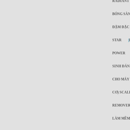
RADIANT
BÓNG SÀN
ĐẬM ĐẶC
STAR
|
POWER
SINH ĐÁN
CHO MÁY 
CƠ) SCAL
REMOVE
LÀM MỀM 