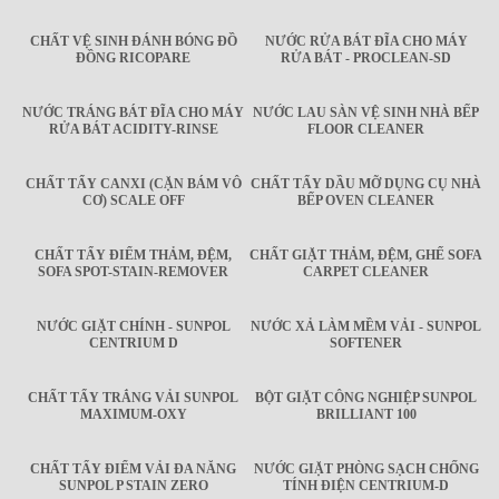
CHẤT VỆ SINH ĐÁNH BÓNG ĐỒ
NƯỚC RỬA BÁT ĐĨA CHO MÁY
ĐỒNG RICOPARE
RỬA BÁT - PROCLEAN-SD
NƯỚC TRÁNG BÁT ĐĨA CHO MÁY
NƯỚC LAU SÀN VỆ SINH NHÀ BẾP
RỬA BÁT ACIDITY-RINSE
FLOOR CLEANER
CHẤT TẨY CANXI (CẶN BÁM VÔ
CHẤT TẨY DẦU MỠ DỤNG CỤ NHÀ
CƠ) SCALE OFF
BẾP OVEN CLEANER
CHẤT TẨY ĐIỂM THẢM, ĐỆM,
CHẤT GIẶT THẢM, ĐỆM, GHẾ SOFA
SOFA SPOT-STAIN-REMOVER
CARPET CLEANER
NƯỚC GIẶT CHÍNH - SUNPOL
NƯỚC XẢ LÀM MỀM VẢI - SUNPOL
CENTRIUM D
SOFTENER
CHẤT TẨY TRẮNG VẢI SUNPOL
BỘT GIẶT CÔNG NGHIỆP SUNPOL
MAXIMUM-OXY
BRILLIANT 100
CHẤT TẨY ĐIỂM VẢI ĐA NĂNG
NƯỚC GIẶT PHÒNG SẠCH CHỐNG
SUNPOL P STAIN ZERO
TÍNH ĐIỆN CENTRIUM-D