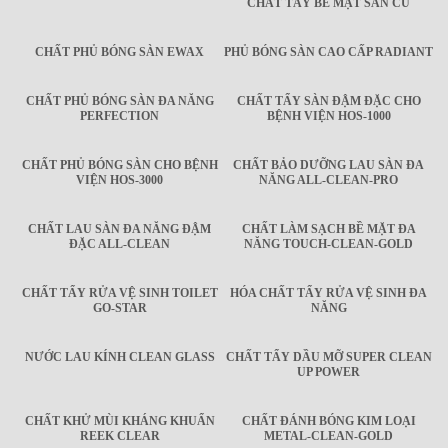
CHẤT TẨY BỀ MẶT SÀN CŨ
CHẤT PHỦ BÓNG SÀN EWAX
PHỦ BÓNG SÀN CAO CẤP RADIANT
CHẤT PHỦ BÓNG SÀN ĐA NĂNG
CHẤT TẨY SÀN ĐẬM ĐẶC CHO
PERFECTION
BỆNH VIỆN HOS-1000
CHẤT PHỦ BÓNG SÀN CHO BỆNH
CHẤT BẢO DƯỠNG LAU SÀN ĐA
VIỆN HOS-3000
NĂNG ALL-CLEAN-PRO
CHẤT LAU SÀN ĐA NĂNG ĐẬM
CHẤT LÀM SẠCH BỀ MẶT ĐA
ĐẶC ALL-CLEAN
NĂNG TOUCH-CLEAN-GOLD
CHẤT TẨY RỬA VỆ SINH TOILET
HÓA CHẤT TẨY RỬA VỆ SINH ĐA
GO-STAR
NĂNG
NƯỚC LAU KÍNH CLEAN GLASS
CHẤT TẨY DẦU MỠ SUPER CLEAN
UP POWER
CHẤT KHỬ MÙI KHÁNG KHUẨN
CHẤT ĐÁNH BÓNG KIM LOẠI
REEK CLEAR
METAL-CLEAN-GOLD