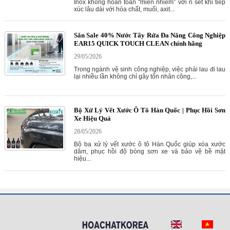
Inox không hoàn toàn "miễn nhiễm” với rỉ sét khi tiếp
xúc lâu dài với hóa chất, muối, axit...
Săn Sale 40% Nước Tẩy Rửa Đa Năng Công Nghiệp
EAR15 QUICK TOUCH CLEAN chính hãng
29/05/2026
Trong ngành vệ sinh công nghiệp, việc phải lau đi lau
lại nhiều lần không chỉ gây tốn nhân công,...
Bộ Xử Lý Vết Xước Ô Tô Hàn Quốc | Phục Hồi Sơn
Xe Hiệu Quả
28/05/2026
Bộ ba xử lý vết xước ô tô Hàn Quốc giúp xóa xước
dăm, phục hồi độ bóng sơn xe và bảo vệ bề mặt
hiệu...