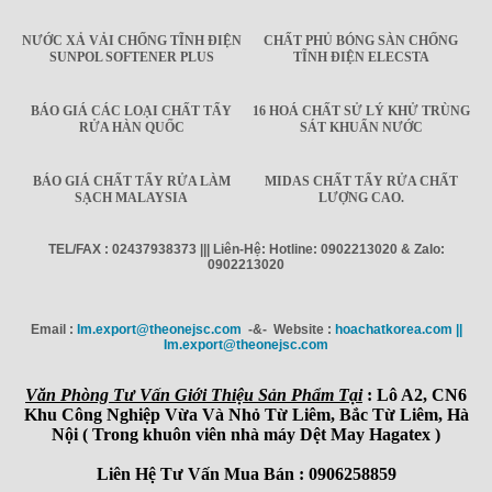
NƯỚC XẢ VẢI CHỐNG TĨNH ĐIỆN
CHẤT PHỦ BÓNG SÀN CHỐNG
SUNPOL SOFTENER PLUS
TĨNH ĐIỆN ELECSTA
BÁO GIÁ CÁC LOẠI CHẤT TẨY
16 HOÁ CHẤT SỬ LÝ KHỬ TRÙNG
RỬA HÀN QUỐC
SÁT KHUẨN NƯỚC
BÁO GIÁ CHẤT TẨY RỬA LÀM
MIDAS CHẤT TẨY RỬA CHẤT
SẠCH MALAYSIA
LƯỢNG CAO.
TEL/FAX : 02437938373 ||| Liên-Hệ: Hotline: 0902213020 & Zalo:
0902213020
Email :
Im.export@theonejsc.com
-&- Website :
hoachatkorea.com ||
Im.export@theonejsc.com
Văn Phòng Tư Vấn Giới Thiệu Sản Phẩm Tại
: Lô A2, CN6
Khu Công Nghiệp Vừa Và Nhỏ Từ Liêm, Bắc Từ Liêm, Hà
Nội ( Trong khuôn viên nhà máy Dệt May Hagatex )
Liên Hệ Tư Vấn Mua Bán : 0906258859