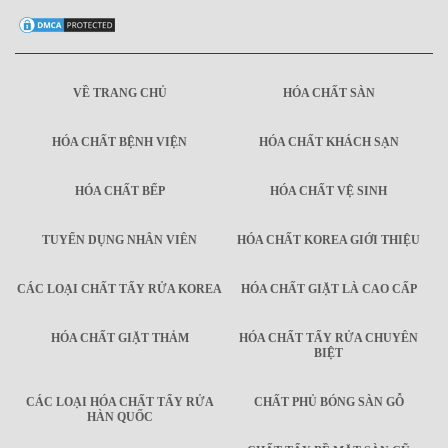
VỀ TRANG CHỦ
HÓA CHẤT SÀN
HÓA CHẤT BỆNH VIỆN
HÓA CHẤT KHÁCH SẠN
HÓA CHẤT BẾP
HÓA CHẤT VỆ SINH
TUYỂN DỤNG NHÂN VIÊN
HÓA CHẤT KOREA GIỚI THIỆU
CÁC LOẠI CHẤT TẨY RỬA KOREA
HÓA CHẤT GIẶT LÀ CAO CẤP
HÓA CHẤT GIẶT THẢM
HÓA CHẤT TẨY RỬA CHUYÊN
BIỆT
CÁC LOẠI HÓA CHẤT TẨY RỬA
CHẤT PHỦ BÓNG SÀN GỖ
HÀN QUỐC