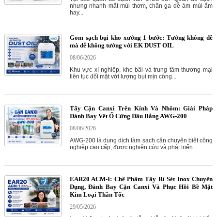
nhưng nhanh mất mùi thơm, chăn ga dễ ám mùi ẩm
hay...
Gom sạch bụi kho xưởng 1 bước: Tưởng không dễ
mà dễ không tưởng với EK DUST OIL
08/06/2026
Khu vực xí nghiệp, kho bãi và trung tâm thương mại
liên tục đối mặt với lượng bụi mịn công...
Tẩy Cặn Canxi Trên Kính Và Nhôm: Giải Pháp
Đánh Bay Vết Ố Cứng Đầu Bằng AWG-200
08/06/2026
AWG-200 là dung dịch làm sạch cặn chuyên biệt công
nghiệp cao cấp, được nghiên cứu và phát triển...
EAR20 ACM-I: Chế Phẩm Tẩy Rỉ Sét Inox Chuyên
Dụng, Đánh Bay Cặn Canxi Và Phục Hồi Bề Mặt
Kim Loại Thần Tốc
29/05/2026