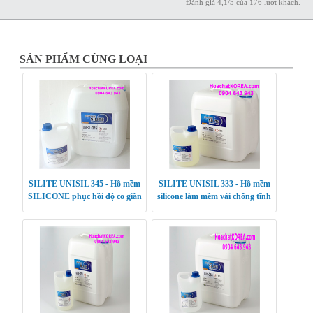
Đánh giá
4,1
/
5
của
176
lượt khách.
SẢN PHẨM CÙNG LOẠI
SILITE UNISIL 345 - Hồ mềm
SILITE UNISIL 333 - Hồ mềm
SILICONE phục hồi độ co giãn
silicone làm mềm vải chống tĩnh
điện