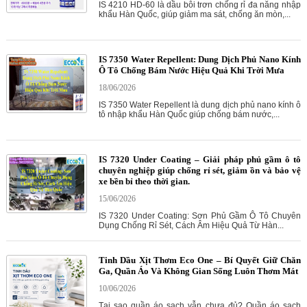
IS 4210 HD-60 là dầu bôi trơn chống rỉ đa năng nhập
khẩu Hàn Quốc, giúp giảm ma sát, chống ăn mòn,...
IS 7350 Water Repellent: Dung Dịch Phủ Nano Kính
Ô Tô Chống Bám Nước Hiệu Quả Khi Trời Mưa
18/06/2026
IS 7350 Water Repellent là dung dịch phủ nano kính ô
tô nhập khẩu Hàn Quốc giúp chống bám nước,...
IS 7320 Under Coating – Giải pháp phủ gầm ô tô
chuyên nghiệp giúp chống rỉ sét, giảm ồn và bảo vệ
xe bền bỉ theo thời gian.
15/06/2026
IS 7320 Under Coating: Sơn Phủ Gầm Ô Tô Chuyên
Dụng Chống Rỉ Sét, Cách Âm Hiệu Quả Từ Hàn...
Tinh Dầu Xịt Thơm Eco One – Bí Quyết Giữ Chăn
Ga, Quần Áo Và Không Gian Sống Luôn Thơm Mát
10/06/2026
Tại sao quần áo sạch vẫn chưa đủ? Quần áo sạch