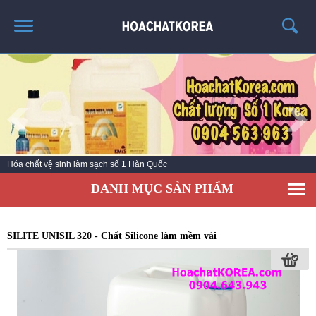
TRANG CHỦ
GIỚI THIỆU
THÔNG TIN SẢN PHẨM
TIN TỨC
Hóa chất vệ sinh làm sạch số 1 Hàn Quốc
LIÊN HỆ
DANH MỤC SẢN PHẨM
CATALOG
TUYỂN DỤNG
SILITE UNISIL 320 - Chất Silicone làm mềm vải