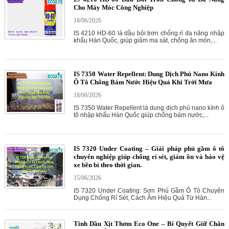
Cho Máy Móc Công Nghiệp
18/06/2026
IS 4210 HD-60 là dầu bôi trơn chống rỉ đa năng nhập
khẩu Hàn Quốc, giúp giảm ma sát, chống ăn mòn,...
IS 7350 Water Repellent: Dung Dịch Phủ Nano Kính
Ô Tô Chống Bám Nước Hiệu Quả Khi Trời Mưa
18/06/2026
IS 7350 Water Repellent là dung dịch phủ nano kính ô
tô nhập khẩu Hàn Quốc giúp chống bám nước,...
IS 7320 Under Coating – Giải pháp phủ gầm ô tô
chuyên nghiệp giúp chống rỉ sét, giảm ồn và bảo vệ
xe bền bỉ theo thời gian.
15/06/2026
IS 7320 Under Coating: Sơn Phủ Gầm Ô Tô Chuyên
Dụng Chống Rỉ Sét, Cách Âm Hiệu Quả Từ Hàn...
Tinh Dầu Xịt Thơm Eco One – Bí Quyết Giữ Chăn