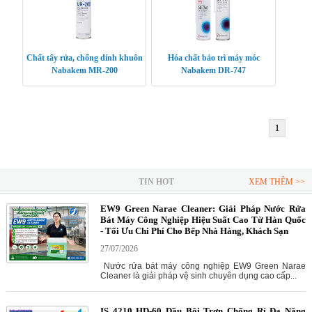
Chất tẩy rửa, chống dính khuôn
Hóa chất bảo trì máy móc
Nabakem MR-200
Nabakem DR-747
1
TIN HOT
XEM THÊM >>
EW9 Green Narae Cleaner: Giải Pháp Nước Rửa
Bát Máy Công Nghiệp Hiệu Suất Cao Từ Hàn Quốc
- Tối Ưu Chi Phí Cho Bếp Nhà Hàng, Khách Sạn
27/07/2026
Nước rửa bát máy công nghiệp EW9 Green Narae
Cleaner là giải pháp vệ sinh chuyên dụng cao cấp...
IS 4210 HD-60 Dầu Bôi Trơn Chống Rỉ Đa Năng