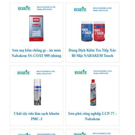
Sơn mạ kẽm chống gỉ – ăn mòn
Dung Dịch Kiểm Tra Tiếp Xúc
Nabakem SS-COAT 909 (thùng
Bề Mặt NABAKEM Touch
18L)
Check 250ml
Chất tẩy rửa làm sạch khuôn
Sơn phủ công nghiệp LCP-77 –
PMC-3
Nabakem