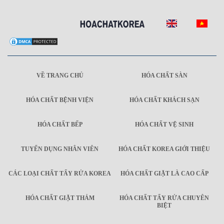
VỀ TRANG CHỦ
HÓA CHẤT SÀN
HÓA CHẤT BỆNH VIỆN
HÓA CHẤT KHÁCH SẠN
HÓA CHẤT BẾP
HÓA CHẤT VỆ SINH
TUYỂN DỤNG NHÂN VIÊN
HÓA CHẤT KOREA GIỚI THIỆU
CÁC LOẠI CHẤT TẨY RỬA KOREA
HÓA CHẤT GIẶT LÀ CAO CẤP
HÓA CHẤT GIẶT THẢM
HÓA CHẤT TẨY RỬA CHUYÊN
BIỆT