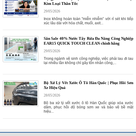
Kim Loại Thần Tốc
29/05/2026
Inox không hoàn toàn "miễn nhiễm” với rỉ sét khi tiếp
xúc lâu dài với hóa chất, muối, axit...
Săn Sale 40% Nước Tẩy Rửa Đa Năng Công Nghiệp
EAR15 QUICK TOUCH CLEAN chính hãng
29/05/2026
Trong ngành vệ sinh công nghiệp, việc phải lau đi lau
lại nhiều lần không chỉ gây tốn nhân công,...
Bộ Xử Lý Vết Xước Ô Tô Hàn Quốc | Phục Hồi Sơn
Xe Hiệu Quả
28/05/2026
Bộ ba xử lý vết xước ô tô Hàn Quốc giúp xóa xước
dăm, phục hồi độ bóng sơn xe và bảo vệ bề mặt
hiệu...