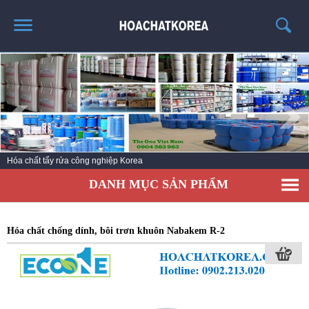
TRANG CHỦ
GIỚI THIỆU
THÔNG TIN SẢN PHẨM
TIN TỨC
Hóa chất tẩy rửa công nghiệp Korea
LIÊN HỆ
DANH MỤC SẢN PHẨM
CATALOG
TUYỂN DỤNG
Hóa chất chống dính, bôi trơn khuôn Nabakem R-2