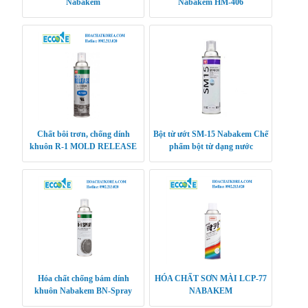
Nabakem
Nabakem HM-406
Chất bôi trơn, chống dính
Bột từ ướt SM-15 Nabakem Chế
khuôn R-1 MOLD RELEASE
phẩm bột từ dạng nước
Hóa chất chống bám dính
HÓA CHẤT SƠN MÀI LCP-77
khuôn Nabakem BN-Spray
NABAKEM