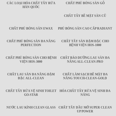
CÁC LOẠI HÓA CHẤT TẨY RỬA
CHẤT PHỦ BÓNG SÀN GỖ
HÀN QUỐC
CHẤT TẨY BỀ MẶT SÀN CŨ
CHẤT PHỦ BÓNG SÀN EWAX
PHỦ BÓNG SÀN CAO CẤP RADIANT
CHẤT PHỦ BÓNG SÀN ĐA NĂNG
CHẤT TẨY SÀN ĐẬM ĐẶC CHO
PERFECTION
BỆNH VIỆN HOS-1000
CHẤT PHỦ BÓNG SÀN CHO BỆNH
CHẤT BẢO DƯỠNG LAU SÀN ĐA
VIỆN HOS-3000
NĂNG ALL-CLEAN-PRO
CHẤT LAU SÀN ĐA NĂNG ĐẬM
CHẤT LÀM SẠCH BỀ MẶT ĐA
ĐẶC ALL-CLEAN
NĂNG TOUCH-CLEAN-GOLD
CHẤT TẨY RỬA VỆ SINH TOILET
HÓA CHẤT TẨY RỬA VỆ SINH ĐA
GO-STAR
NĂNG
NƯỚC LAU KÍNH CLEAN GLASS
CHẤT TẨY DẦU MỠ SUPER CLEAN
UP POWER