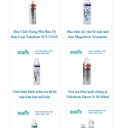
Hóa Chất Tráng Phủ Bảo Vệ
Hóa chất tẩy rửa bề mặt mối
Kim Loại Nabakem SUS COAT
hàn Megacheck Treatment
L-316 420ml
Nabakem
Chất hiện hình kiểm tra lỗi bề
Sơn mạ kẽm lạnh chống gỉ
mặt kim loại mối hàn
Nabakem Zincot N-50 420ml
Megacheck Developer Nabakem