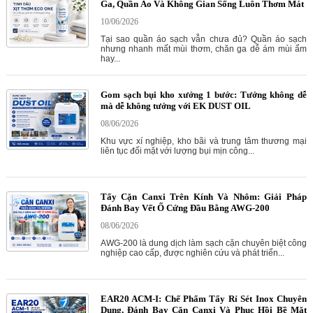
Ga, Quần Áo Và Không Gian Sống Luôn Thơm Mát
10/06/2026
Tại sao quần áo sạch vẫn chưa đủ? Quần áo sạch
nhưng nhanh mất mùi thơm, chăn ga dễ ám mùi ẩm
hay...
Gom sạch bụi kho xưởng 1 bước: Tưởng không dễ
mà dễ không tưởng với EK DUST OIL
08/06/2026
Khu vực xí nghiệp, kho bãi và trung tâm thương mại
liên tục đối mặt với lượng bụi mịn công...
Tẩy Cặn Canxi Trên Kính Và Nhôm: Giải Pháp
Đánh Bay Vết Ố Cứng Đầu Bằng AWG-200
08/06/2026
AWG-200 là dung dịch làm sạch cặn chuyên biệt công
nghiệp cao cấp, được nghiên cứu và phát triển...
EAR20 ACM-I: Chế Phẩm Tẩy Rỉ Sét Inox Chuyên
Dụng, Đánh Bay Cặn Canxi Và Phục Hồi Bề Mặt