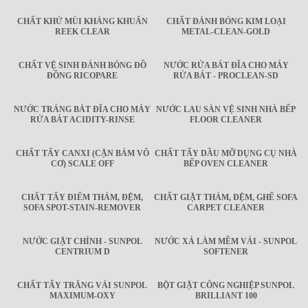
CHẤT KHỬ MÙI KHÁNG KHUẨN
CHẤT ĐÁNH BÓNG KIM LOẠI
REEK CLEAR
METAL-CLEAN-GOLD
CHẤT VỆ SINH ĐÁNH BÓNG ĐỒ
NƯỚC RỬA BÁT ĐĨA CHO MÁY
ĐỒNG RICOPARE
RỬA BÁT - PROCLEAN-SD
NƯỚC TRÁNG BÁT ĐĨA CHO MÁY
NƯỚC LAU SÀN VỆ SINH NHÀ BẾP
RỬA BÁT ACIDITY-RINSE
FLOOR CLEANER
CHẤT TẨY CANXI (CẶN BÁM VÔ
CHẤT TẨY DẦU MỠ DỤNG CỤ NHÀ
CƠ) SCALE OFF
BẾP OVEN CLEANER
CHẤT TẨY ĐIỂM THẢM, ĐỆM,
CHẤT GIẶT THẢM, ĐỆM, GHẾ SOFA
SOFA SPOT-STAIN-REMOVER
CARPET CLEANER
NƯỚC GIẶT CHÍNH - SUNPOL
NƯỚC XẢ LÀM MỀM VẢI - SUNPOL
CENTRIUM D
SOFTENER
CHẤT TẨY TRẮNG VẢI SUNPOL
BỘT GIẶT CÔNG NGHIỆP SUNPOL
MAXIMUM-OXY
BRILLIANT 100