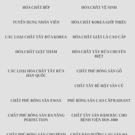
HÓA CHẤT BẾP
HÓA CHẤT VỆ SINH
TUYỂN DỤNG NHÂN VIÊN
HÓA CHẤT KOREA GIỚI THIỆU
CÁC LOẠI CHẤT TẨY RỬA KOREA
HÓA CHẤT GIẶT LÀ CAO CẤP
HÓA CHẤT GIẶT THẢM
HÓA CHẤT TẨY RỬA CHUYÊN
BIỆT
CÁC LOẠI HÓA CHẤT TẨY RỬA
CHẤT PHỦ BÓNG SÀN GỖ
HÀN QUỐC
CHẤT TẨY BỀ MẶT SÀN CŨ
CHẤT PHỦ BÓNG SÀN EWAX
PHỦ BÓNG SÀN CAO CẤP RADIANT
CHẤT PHỦ BÓNG SÀN ĐA NĂNG
CHẤT TẨY SÀN ĐẬM ĐẶC CHO
PERFECTION
BỆNH VIỆN HOS-1000
CHẤT PHỦ BÓNG SÀN CHO BỆNH
CHẤT BẢO DƯỠNG LAU SÀN ĐA