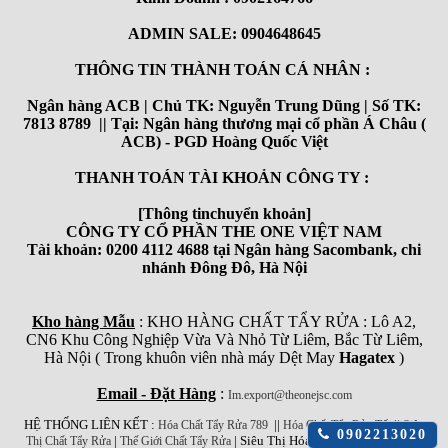
ADMIN SALE: 0904648645
THÔNG TIN THÀNH TOÁN CÁ NHÂN :
Ngân hàng ACB | Chủ TK: Nguyễn Trung Dũng | Số TK:
7813 8789 || Tại: Ngân hàng thương mại cổ phần Á Châu (
ACB) - PGD Hoàng Quốc Việt
THANH TOÁN TÀI KHOẢN CÔNG TY :
[Thông tinchuyển khoản]
CÔNG TY CỔ PHẦN THE ONE VIỆT NAM
Tài khoản: 0200 4112 4688 tại Ngân hàng Sacombank, chi
nhánh Đông Đô, Hà Nội
Kho hàng Mẫu
: KHO HÀNG CHẤT TẨY RỬA : Lô A2,
CN6 Khu Công Nghiệp Vừa Và Nhỏ Từ Liêm, Bắc Từ Liêm,
Hà Nội ( Trong khuôn viên nhà máy Dệt May
Hagatex
)
Email - Đặt Hàng
:
Im.export@theonejsc.com
HỆ THỐNG LIÊN KẾT :
||
||
Hóa Chất Tẩy Rửa 789
Hóa Chất Tẩy Rửa Tốt
Siêu
Click
0902213020
|
| Siêu Thị Hóa Chất Công Nghiệp
Thị Chất Tẩy Rửa
Thế Giới Chất Tẩy Rửa
để