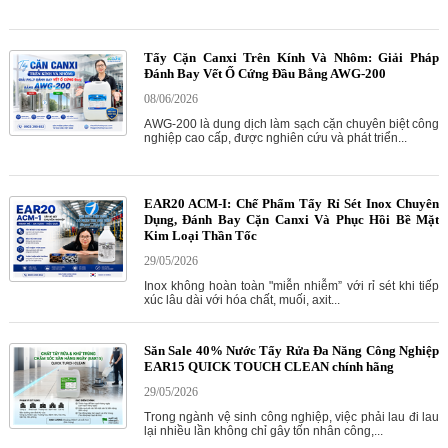
Tẩy Cặn Canxi Trên Kính Và Nhôm: Giải Pháp
Đánh Bay Vết Ố Cứng Đầu Bằng AWG-200
08/06/2026
AWG-200 là dung dịch làm sạch cặn chuyên biệt công
nghiệp cao cấp, được nghiên cứu và phát triển...
EAR20 ACM-I: Chế Phẩm Tẩy Rỉ Sét Inox Chuyên
Dụng, Đánh Bay Cặn Canxi Và Phục Hồi Bề Mặt
Kim Loại Thần Tốc
29/05/2026
Inox không hoàn toàn "miễn nhiễm” với rỉ sét khi tiếp
xúc lâu dài với hóa chất, muối, axit...
Săn Sale 40% Nước Tẩy Rửa Đa Năng Công Nghiệp
EAR15 QUICK TOUCH CLEAN chính hãng
29/05/2026
Trong ngành vệ sinh công nghiệp, việc phải lau đi lau
lại nhiều lần không chỉ gây tốn nhân công,...