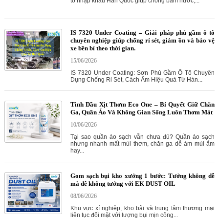
tô nhập khẩu Hàn Quốc giúp chống bám nước,...
IS 7320 Under Coating – Giải pháp phủ gầm ô tô
chuyên nghiệp giúp chống rỉ sét, giảm ồn và bảo vệ
xe bền bỉ theo thời gian.
15/06/2026
IS 7320 Under Coating: Sơn Phủ Gầm Ô Tô Chuyên
Dụng Chống Rỉ Sét, Cách Âm Hiệu Quả Từ Hàn...
Tinh Dầu Xịt Thơm Eco One – Bí Quyết Giữ Chăn
Ga, Quần Áo Và Không Gian Sống Luôn Thơm Mát
10/06/2026
Tại sao quần áo sạch vẫn chưa đủ? Quần áo sạch
nhưng nhanh mất mùi thơm, chăn ga dễ ám mùi ẩm
hay...
Gom sạch bụi kho xưởng 1 bước: Tưởng không dễ
mà dễ không tưởng với EK DUST OIL
08/06/2026
Khu vực xí nghiệp, kho bãi và trung tâm thương mại
liên tục đối mặt với lượng bụi mịn công...