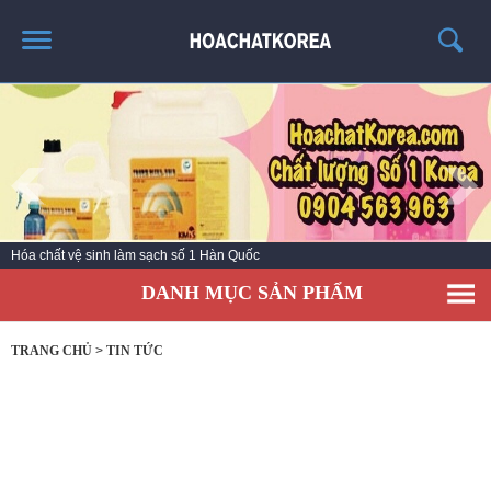
TRANG CHỦ
GIỚI THIỆU
THÔNG TIN SẢN PHẨM
TIN TỨC
Hóa chất vệ sinh làm sạch số 1 Hàn Quốc
LIÊN HỆ
DANH MỤC SẢN PHẨM
CATALOG
TUYỂN DỤNG
TRANG CHỦ
>
TIN TỨC