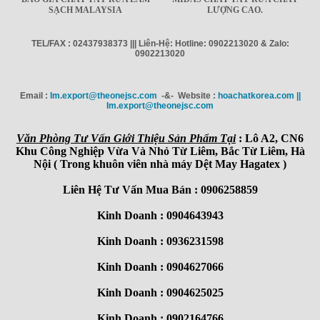
SẠCH MALAYSIA
LƯỢNG CAO.
TEL/FAX : 02437938373 ||| Liên-Hệ: Hotline: 0902213020 & Zalo:
0902213020
Email :
Im.export@theonejsc.com
-&- Website :
hoachatkorea.com ||
Im.export@theonejsc.com
Văn Phòng Tư Vấn Giới Thiệu Sản Phẩm Tại
: Lô A2, CN6
Khu Công Nghiệp Vừa Và Nhỏ Từ Liêm, Bắc Từ Liêm, Hà
Nội ( Trong khuôn viên nhà máy Dệt May Hagatex )
Liên Hệ Tư Vấn Mua Bán : 0906258859
Kinh Doanh : 0904643943
Kinh Doanh : 0936231598
Kinh Doanh : 0904627066
Kinh Doanh : 0904625025
Kinh Doanh : 0902164766