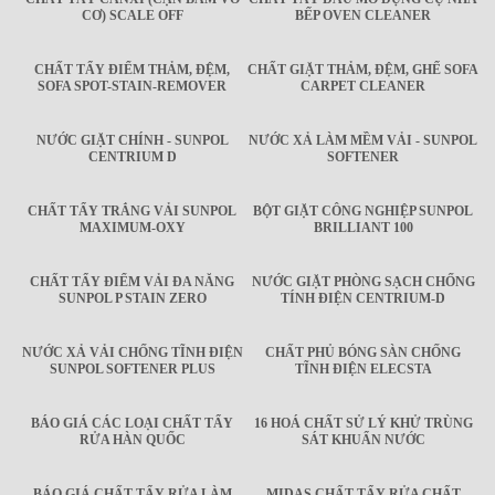
CƠ) SCALE OFF
BẾP OVEN CLEANER
CHẤT TẨY ĐIỂM THẢM, ĐỆM,
CHẤT GIẶT THẢM, ĐỆM, GHẾ SOFA
SOFA SPOT-STAIN-REMOVER
CARPET CLEANER
NƯỚC GIẶT CHÍNH - SUNPOL
NƯỚC XẢ LÀM MỀM VẢI - SUNPOL
CENTRIUM D
SOFTENER
CHẤT TẨY TRẮNG VẢI SUNPOL
BỘT GIẶT CÔNG NGHIỆP SUNPOL
MAXIMUM-OXY
BRILLIANT 100
CHẤT TẨY ĐIỂM VẢI ĐA NĂNG
NƯỚC GIẶT PHÒNG SẠCH CHỐNG
SUNPOL P STAIN ZERO
TÍNH ĐIỆN CENTRIUM-D
NƯỚC XẢ VẢI CHỐNG TĨNH ĐIỆN
CHẤT PHỦ BÓNG SÀN CHỐNG
SUNPOL SOFTENER PLUS
TĨNH ĐIỆN ELECSTA
BÁO GIÁ CÁC LOẠI CHẤT TẨY
16 HOÁ CHẤT SỬ LÝ KHỬ TRÙNG
RỬA HÀN QUỐC
SÁT KHUẨN NƯỚC
BÁO GIÁ CHẤT TẨY RỬA LÀM
MIDAS CHẤT TẨY RỬA CHẤT