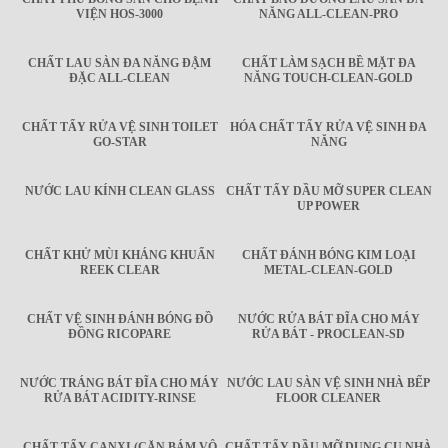
VIỆN HOS-3000
NĂNG ALL-CLEAN-PRO
CHẤT LAU SÀN ĐA NĂNG ĐẬM
CHẤT LÀM SẠCH BỀ MẶT ĐA
ĐẶC ALL-CLEAN
NĂNG TOUCH-CLEAN-GOLD
CHẤT TẨY RỬA VỆ SINH TOILET
HÓA CHẤT TẨY RỬA VỆ SINH ĐA
GO-STAR
NĂNG
NƯỚC LAU KÍNH CLEAN GLASS
CHẤT TẨY DẦU MỠ SUPER CLEAN
UP POWER
CHẤT KHỬ MÙI KHÁNG KHUẨN
CHẤT ĐÁNH BÓNG KIM LOẠI
REEK CLEAR
METAL-CLEAN-GOLD
CHẤT VỆ SINH ĐÁNH BÓNG ĐỒ
NƯỚC RỬA BÁT ĐĨA CHO MÁY
ĐỒNG RICOPARE
RỬA BÁT - PROCLEAN-SD
NƯỚC TRÁNG BÁT ĐĨA CHO MÁY
NƯỚC LAU SÀN VỆ SINH NHÀ BẾP
RỬA BÁT ACIDITY-RINSE
FLOOR CLEANER
CHẤT TẨY CANXI (CẶN BÁM VÔ
CHẤT TẨY DẦU MỠ DỤNG CỤ NHÀ