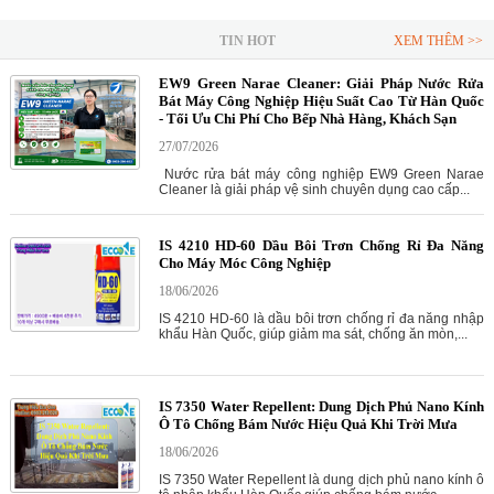
TIN HOT
XEM THÊM >>
EW9 Green Narae Cleaner: Giải Pháp Nước Rửa
Bát Máy Công Nghiệp Hiệu Suất Cao Từ Hàn Quốc
- Tối Ưu Chi Phí Cho Bếp Nhà Hàng, Khách Sạn
27/07/2026
Nước rửa bát máy công nghiệp EW9 Green Narae
Cleaner là giải pháp vệ sinh chuyên dụng cao cấp...
IS 4210 HD-60 Dầu Bôi Trơn Chống Rỉ Đa Năng
Cho Máy Móc Công Nghiệp
18/06/2026
IS 4210 HD-60 là dầu bôi trơn chống rỉ đa năng nhập
khẩu Hàn Quốc, giúp giảm ma sát, chống ăn mòn,...
IS 7350 Water Repellent: Dung Dịch Phủ Nano Kính
Ô Tô Chống Bám Nước Hiệu Quả Khi Trời Mưa
18/06/2026
IS 7350 Water Repellent là dung dịch phủ nano kính ô