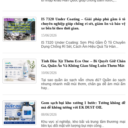
tô nhập khẩu Hàn Quốc giúp chống bám nước,...
IS 7320 Under Coating – Giải pháp phủ gầm ô tô
chuyên nghiệp giúp chống rỉ sét, giảm ồn và bảo vệ
xe bền bỉ theo thời gian.
15/06/2026
IS 7320 Under Coating: Sơn Phủ Gầm Ô Tô Chuyên
Dụng Chống Rỉ Sét, Cách Âm Hiệu Quả Từ Hàn...
Tinh Dầu Xịt Thơm Eco One – Bí Quyết Giữ Chăn
Ga, Quần Áo Và Không Gian Sống Luôn Thơm Mát
10/06/2026
Tại sao quần áo sạch vẫn chưa đủ? Quần áo sạch
nhưng nhanh mất mùi thơm, chăn ga dễ ám mùi ẩm
hay...
Gom sạch bụi kho xưởng 1 bước: Tưởng không dễ
mà dễ không tưởng với EK DUST OIL
08/06/2026
Khu vực xí nghiệp, kho bãi và trung tâm thương mại
liên tục đối mặt với lượng bụi mịn công...