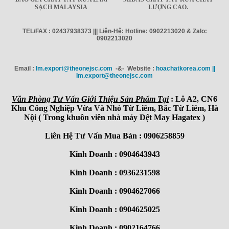
SẠCH MALAYSIA
LƯỢNG CAO.
TEL/FAX : 02437938373 ||| Liên-Hệ: Hotline: 0902213020 & Zalo:
0902213020
Email :
Im.export@theonejsc.com
-&- Website :
hoachatkorea.com ||
Im.export@theonejsc.com
Văn Phòng Tư Vấn Giới Thiệu Sản Phẩm Tại
: Lô A2, CN6
Khu Công Nghiệp Vừa Và Nhỏ Từ Liêm, Bắc Từ Liêm, Hà
Nội ( Trong khuôn viên nhà máy Dệt May Hagatex )
Liên Hệ Tư Vấn Mua Bán : 0906258859
Kinh Doanh : 0904643943
Kinh Doanh : 0936231598
Kinh Doanh : 0904627066
Kinh Doanh : 0904625025
Kinh Doanh : 0902164766