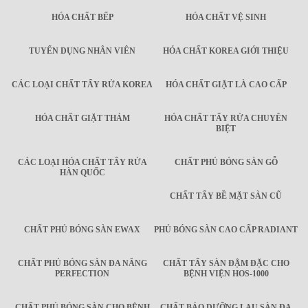
HÓA CHẤT BẾP
HÓA CHẤT VỆ SINH
TUYỂN DỤNG NHÂN VIÊN
HÓA CHẤT KOREA GIỚI THIỆU
CÁC LOẠI CHẤT TẨY RỬA KOREA
HÓA CHẤT GIẶT LÀ CAO CẤP
HÓA CHẤT GIẶT THẢM
HÓA CHẤT TẨY RỬA CHUYÊN
BIỆT
CÁC LOẠI HÓA CHẤT TẨY RỬA
CHẤT PHỦ BÓNG SÀN GỖ
HÀN QUỐC
CHẤT TẨY BỀ MẶT SÀN CŨ
CHẤT PHỦ BÓNG SÀN EWAX
PHỦ BÓNG SÀN CAO CẤP RADIANT
CHẤT PHỦ BÓNG SÀN ĐA NĂNG
CHẤT TẨY SÀN ĐẬM ĐẶC CHO
PERFECTION
BỆNH VIỆN HOS-1000
CHẤT PHỦ BÓNG SÀN CHO BỆNH
CHẤT BẢO DƯỠNG LAU SÀN ĐA