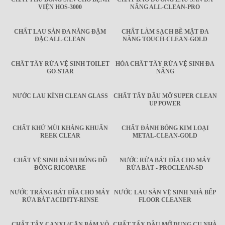
VIỆN HOS-3000
NĂNG ALL-CLEAN-PRO
CHẤT LAU SÀN ĐA NĂNG ĐẬM
CHẤT LÀM SẠCH BỀ MẶT ĐA
ĐẶC ALL-CLEAN
NĂNG TOUCH-CLEAN-GOLD
CHẤT TẨY RỬA VỆ SINH TOILET
HÓA CHẤT TẨY RỬA VỆ SINH ĐA
GO-STAR
NĂNG
NƯỚC LAU KÍNH CLEAN GLASS
CHẤT TẨY DẦU MỠ SUPER CLEAN
UP POWER
CHẤT KHỬ MÙI KHÁNG KHUẨN
CHẤT ĐÁNH BÓNG KIM LOẠI
REEK CLEAR
METAL-CLEAN-GOLD
CHẤT VỆ SINH ĐÁNH BÓNG ĐỒ
NƯỚC RỬA BÁT ĐĨA CHO MÁY
ĐỒNG RICOPARE
RỬA BÁT - PROCLEAN-SD
NƯỚC TRÁNG BÁT ĐĨA CHO MÁY
NƯỚC LAU SÀN VỆ SINH NHÀ BẾP
RỬA BÁT ACIDITY-RINSE
FLOOR CLEANER
CHẤT TẨY CANXI (CẶN BÁM VÔ
CHẤT TẨY DẦU MỠ DỤNG CỤ NHÀ