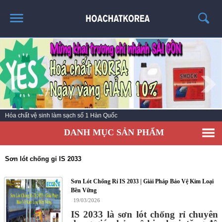
TRANG CHỦ
GIỚI THIỆU
THÔNG TIN SẢN PHẨM
TIN TỨC
Hóa chất vệ sinh làm sạch số 1 Hàn Quốc
LIÊN HỆ
DANH MỤC SẢN PHẨM
CATALOG
TUYỂN DỤNG
Sơn lót chống gỉ IS 2033
Sơn Lót Chống Rỉ IS 2033 | Giải Pháp Bảo Vệ Kim Loại
Bền Vững
19/03/2026
IS 2033 là sơn lót chống rỉ chuyên