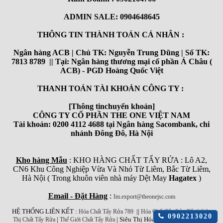
ADMIN SALE: 0904648645
THÔNG TIN THÀNH TOÁN CÁ NHÂN :
Ngân hàng ACB | Chủ TK: Nguyễn Trung Dũng | Số TK:
7813 8789 || Tại: Ngân hàng thương mại cổ phần Á Châu (
ACB) - PGD Hoàng Quốc Việt
THANH TOÁN TÀI KHOẢN CÔNG TY :
[Thông tinchuyển khoản]
CÔNG TY CỔ PHẦN THE ONE VIỆT NAM
Tài khoản: 0200 4112 4688 tại Ngân hàng Sacombank, chi
nhánh Đông Đô, Hà Nội
Kho hàng Mẫu
: KHO HÀNG CHẤT TẨY RỬA : Lô A2,
CN6 Khu Công Nghiệp Vừa Và Nhỏ Từ Liêm, Bắc Từ Liêm,
Hà Nội ( Trong khuôn viên nhà máy Dệt May
Hagatex
)
Email - Đặt Hàng
:
Im.export@theonejsc.com
HỆ THỐNG LIÊN KẾT :
||
||
Hóa Chất Tẩy Rửa 789
Hóa Chất Tẩy Rửa Tốt
Siêu
Click
0902213020
|
| Siêu Thị Hóa Chất Công Nghiệp
Thị Chất Tẩy Rửa
Thế Giới Chất Tẩy Rửa
để