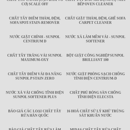
CƠ) SCALE OFF
BẾP OVEN CLEANER
CHẤT TẨY ĐIỂM THẢM, ĐỆM,
CHẤT GIẶT THẢM, ĐỆM, GHẾ SOFA
SOFA SPOT-STAIN-REMOVER
CARPET CLEANER
NƯỚC GIẶT CHÍNH - SUNPOL
NƯỚC XẢ LÀM MỀM VẢI - SUNPOL
CENTRIUM D
SOFTENER
CHẤT TẨY TRẮNG VẢI SUNPOL
BỘT GIẶT CÔNG NGHIỆP SUNPOL
MAXIMUM-OXY
BRILLIANT 100
CHẤT TẨY ĐIỂM VẢI ĐA NĂNG
NƯỚC GIẶT PHÒNG SẠCH CHỐNG
SUNPOL P STAIN ZERO
TÍNH ĐIỆN CENTRIUM-D
NƯỚC XẢ VẢI CHỐNG TĨNH ĐIỆN
CHẤT PHỦ BÓNG SÀN CHỐNG
SUNPOL SOFTENER PLUS
TĨNH ĐIỆN ELECSTA
BÁO GIÁ CÁC LOẠI CHẤT TẨY
16 HOÁ CHẤT SỬ LÝ KHỬ TRÙNG
RỬA HÀN QUỐC
SÁT KHUẨN NƯỚC
BÁO GIÁ CHẤT TẨY RỬA LÀM
MIDAS CHẤT TẨY RỬA CHẤT