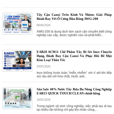
Tẩy Cặn Canxi Trên Kính Và Nhôm: Giải Pháp
Đánh Bay Vết Ố Cứng Đầu Bằng AWG-200
08/06/2026
AWG-200 là dung dịch làm sạch cặn chuyên biệt công
nghiệp cao cấp, được nghiên cứu và phát triển...
EAR20 ACM-I: Chế Phẩm Tẩy Rỉ Sét Inox Chuyên
Dụng, Đánh Bay Cặn Canxi Và Phục Hồi Bề Mặt
Kim Loại Thần Tốc
29/05/2026
Inox không hoàn toàn "miễn nhiễm” với rỉ sét khi tiếp
xúc lâu dài với hóa chất, muối, axit...
Săn Sale 40% Nước Tẩy Rửa Đa Năng Công Nghiệp
EAR15 QUICK TOUCH CLEAN chính hãng
29/05/2026
Trong ngành vệ sinh công nghiệp, việc phải lau đi lau
lại nhiều lần không chỉ gây tốn nhân công,...