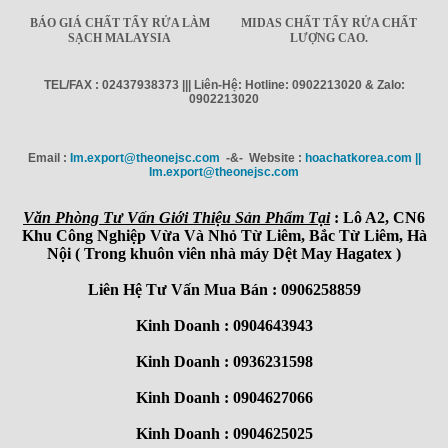
BÁO GIÁ CHẤT TẨY RỬA LÀM
MIDAS CHẤT TẨY RỬA CHẤT
SẠCH MALAYSIA
LƯỢNG CAO.
TEL/FAX : 02437938373 ||| Liên-Hệ: Hotline: 0902213020 & Zalo:
0902213020
Email :
Im.export@theonejsc.com
-&- Website :
hoachatkorea.com ||
Im.export@theonejsc.com
Văn Phòng Tư Vấn Giới Thiệu Sản Phẩm Tại
: Lô A2, CN6
Khu Công Nghiệp Vừa Và Nhỏ Từ Liêm, Bắc Từ Liêm, Hà
Nội ( Trong khuôn viên nhà máy Dệt May Hagatex )
Liên Hệ Tư Vấn Mua Bán : 0906258859
Kinh Doanh : 0904643943
Kinh Doanh : 0936231598
Kinh Doanh : 0904627066
Kinh Doanh : 0904625025