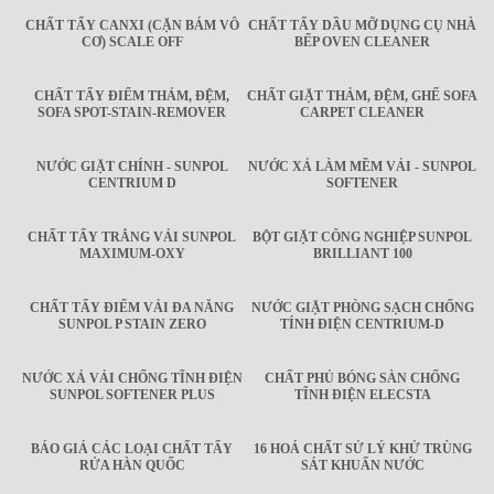
CHẤT TẨY CANXI (CẶN BÁM VÔ
CHẤT TẨY DẦU MỠ DỤNG CỤ NHÀ
CƠ) SCALE OFF
BẾP OVEN CLEANER
CHẤT TẨY ĐIỂM THẢM, ĐỆM,
CHẤT GIẶT THẢM, ĐỆM, GHẾ SOFA
SOFA SPOT-STAIN-REMOVER
CARPET CLEANER
NƯỚC GIẶT CHÍNH - SUNPOL
NƯỚC XẢ LÀM MỀM VẢI - SUNPOL
CENTRIUM D
SOFTENER
CHẤT TẨY TRẮNG VẢI SUNPOL
BỘT GIẶT CÔNG NGHIỆP SUNPOL
MAXIMUM-OXY
BRILLIANT 100
CHẤT TẨY ĐIỂM VẢI ĐA NĂNG
NƯỚC GIẶT PHÒNG SẠCH CHỐNG
SUNPOL P STAIN ZERO
TÍNH ĐIỆN CENTRIUM-D
NƯỚC XẢ VẢI CHỐNG TĨNH ĐIỆN
CHẤT PHỦ BÓNG SÀN CHỐNG
SUNPOL SOFTENER PLUS
TĨNH ĐIỆN ELECSTA
BÁO GIÁ CÁC LOẠI CHẤT TẨY
16 HOÁ CHẤT SỬ LÝ KHỬ TRÙNG
RỬA HÀN QUỐC
SÁT KHUẨN NƯỚC