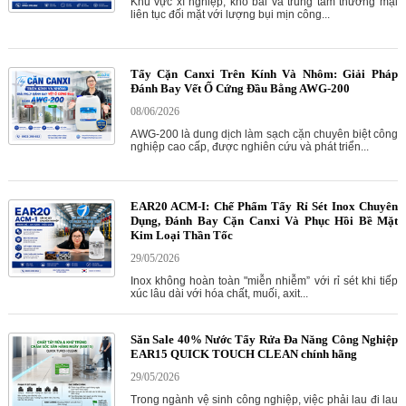
Khu vực xí nghiệp, kho bãi và trung tâm thương mại
liên tục đối mặt với lượng bụi mịn công...
Tẩy Cặn Canxi Trên Kính Và Nhôm: Giải Pháp
Đánh Bay Vết Ố Cứng Đầu Bằng AWG-200
08/06/2026
AWG-200 là dung dịch làm sạch cặn chuyên biệt công
nghiệp cao cấp, được nghiên cứu và phát triển...
EAR20 ACM-I: Chế Phẩm Tẩy Rỉ Sét Inox Chuyên
Dụng, Đánh Bay Cặn Canxi Và Phục Hồi Bề Mặt
Kim Loại Thần Tốc
29/05/2026
Inox không hoàn toàn "miễn nhiễm” với rỉ sét khi tiếp
xúc lâu dài với hóa chất, muối, axit...
Săn Sale 40% Nước Tẩy Rửa Đa Năng Công Nghiệp
EAR15 QUICK TOUCH CLEAN chính hãng
29/05/2026
Trong ngành vệ sinh công nghiệp, việc phải lau đi lau