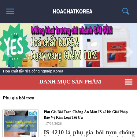
TRANG CHỦ
GIỚI THIỆU
THÔNG TIN SẢN PHẨM
TIN TỨC
Hóa chất tẩy rửa công nghiệp Korea
LIÊN HỆ
DANH MỤC SẢN PHẨM
CATALOG
TUYỂN DỤNG
Phụ gia bôi trơn
Phụ Gia Bôi Trơn Chống Ăn Mòn IS 4210: Giải Pháp
Bảo Vệ Kim Loại Tối Ưu
17/03/2026
IS 4210 là phụ gia bôi trơn chống