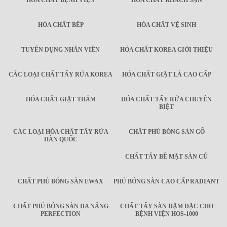
HÓA CHẤT BỆNH VIỆN
HÓA CHẤT KHÁCH SẠN
HÓA CHẤT BẾP
HÓA CHẤT VỆ SINH
TUYỂN DỤNG NHÂN VIÊN
HÓA CHẤT KOREA GIỚI THIỆU
CÁC LOẠI CHẤT TẨY RỬA KOREA
HÓA CHẤT GIẶT LÀ CAO CẤP
HÓA CHẤT GIẶT THẢM
HÓA CHẤT TẨY RỬA CHUYÊN
BIỆT
CÁC LOẠI HÓA CHẤT TẨY RỬA
CHẤT PHỦ BÓNG SÀN GỖ
HÀN QUỐC
CHẤT TẨY BỀ MẶT SÀN CŨ
CHẤT PHỦ BÓNG SÀN EWAX
PHỦ BÓNG SÀN CAO CẤP RADIANT
CHẤT PHỦ BÓNG SÀN ĐA NĂNG
CHẤT TẨY SÀN ĐẬM ĐẶC CHO
PERFECTION
BỆNH VIỆN HOS-1000