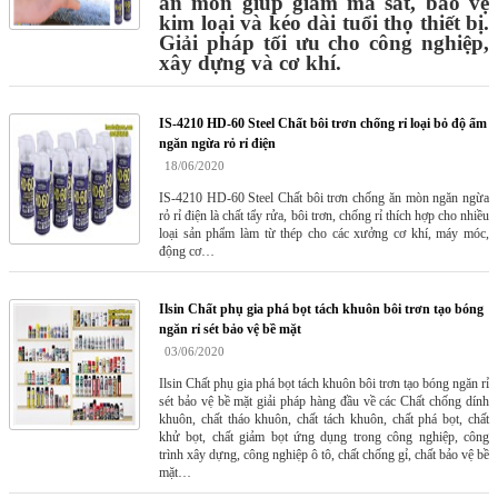
ăn mòn giúp giảm ma sát, bảo vệ
kim loại và kéo dài tuổi thọ thiết bị.
Giải pháp tối ưu cho công nghiệp,
xây dựng và cơ khí.
IS-4210 HD-60 Steel Chất bôi trơn chống rỉ loại bỏ độ ẩm
ngăn ngừa rỏ rỉ điện
18/06/2020
IS-4210 HD-60 Steel Chất bôi trơn chống ăn mòn ngăn ngừa
rỏ rỉ điện là chất tẩy rửa, bôi trơn, chống rỉ thích hợp cho nhiều
loại sản phẩm làm từ thép cho các xưởng cơ khí, máy móc,
động cơ…
Ilsin Chất phụ gia phá bọt tách khuôn bôi trơn tạo bóng
ngăn rỉ sét bảo vệ bề mặt
03/06/2020
Ilsin Chất phụ gia phá bọt tách khuôn bôi trơn tạo bóng ngăn rỉ
sét bảo vệ bề mặt giải pháp hàng đầu về các Chất chống dính
khuôn, chất tháo khuôn, chất tách khuôn, chất phá bọt, chất
khử bọt, chất giảm bọt ứng dụng trong công nghiệp, công
trình xây dựng, công nghiệp ô tô, chất chống gỉ, chất bảo vệ bề
mặt…