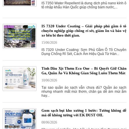
IS 7350 Water Repellent là dung dịch phủ nano kính ô
tô nhập khẩu Hàn Quốc giúp chống bám nước,...
IS 7320 Under Coating – Giải pháp phủ gầm ô tô
chuyên nghiệp giúp chống rỉ sét, giảm ồn và bảo vệ
xe bền bỉ theo thời gian.
15/06/2026
IS 7320 Under Coating: Sơn Phủ Gầm Ô Tô Chuyên
Dụng Chống Rỉ Sét, Cách Âm Hiệu Quả Từ Hàn...
Tinh Dầu Xịt Thơm Eco One – Bí Quyết Giữ Chăn
Ga, Quần Áo Và Không Gian Sống Luôn Thơm Mát
10/06/2026
Tại sao quần áo sạch vẫn chưa đủ? Quần áo sạch
nhưng nhanh mất mùi thơm, chăn ga dễ ám mùi ẩm
hay...
Gom sạch bụi kho xưởng 1 bước: Tưởng không dễ
mà dễ không tưởng với EK DUST OIL
08/06/2026