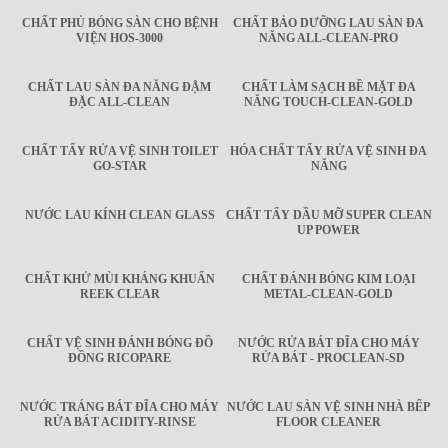
CHẤT PHỦ BÓNG SÀN CHO BỆNH
CHẤT BẢO DƯỠNG LAU SÀN ĐA
VIỆN HOS-3000
NĂNG ALL-CLEAN-PRO
CHẤT LAU SÀN ĐA NĂNG ĐẬM
CHẤT LÀM SẠCH BỀ MẶT ĐA
ĐẶC ALL-CLEAN
NĂNG TOUCH-CLEAN-GOLD
CHẤT TẨY RỬA VỆ SINH TOILET
HÓA CHẤT TẨY RỬA VỆ SINH ĐA
GO-STAR
NĂNG
NƯỚC LAU KÍNH CLEAN GLASS
CHẤT TẨY DẦU MỠ SUPER CLEAN
UP POWER
CHẤT KHỬ MÙI KHÁNG KHUẨN
CHẤT ĐÁNH BÓNG KIM LOẠI
REEK CLEAR
METAL-CLEAN-GOLD
CHẤT VỆ SINH ĐÁNH BÓNG ĐỒ
NƯỚC RỬA BÁT ĐĨA CHO MÁY
ĐỒNG RICOPARE
RỬA BÁT - PROCLEAN-SD
NƯỚC TRÁNG BÁT ĐĨA CHO MÁY
NƯỚC LAU SÀN VỆ SINH NHÀ BẾP
RỬA BÁT ACIDITY-RINSE
FLOOR CLEANER