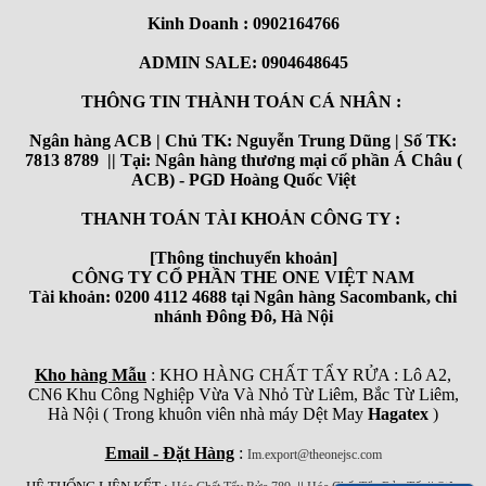
Kinh Doanh : 0902164766
ADMIN SALE: 0904648645
THÔNG TIN THÀNH TOÁN CÁ NHÂN :
Ngân hàng ACB | Chủ TK: Nguyễn Trung Dũng | Số TK:
7813 8789 || Tại: Ngân hàng thương mại cổ phần Á Châu (
ACB) - PGD Hoàng Quốc Việt
THANH TOÁN TÀI KHOẢN CÔNG TY :
[Thông tinchuyển khoản]
CÔNG TY CỔ PHẦN THE ONE VIỆT NAM
Tài khoản: 0200 4112 4688 tại Ngân hàng Sacombank, chi
nhánh Đông Đô, Hà Nội
Kho hàng Mẫu
: KHO HÀNG CHẤT TẨY RỬA : Lô A2,
CN6 Khu Công Nghiệp Vừa Và Nhỏ Từ Liêm, Bắc Từ Liêm,
Hà Nội ( Trong khuôn viên nhà máy Dệt May
Hagatex
)
Email - Đặt Hàng
:
Im.export@theonejsc.com