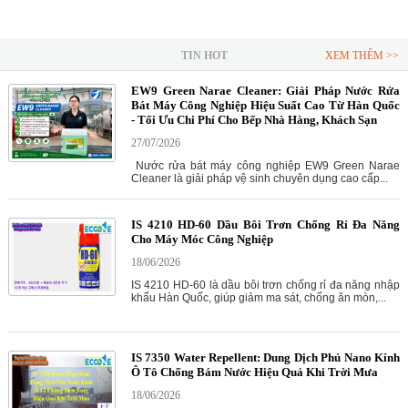
TIN HOT
XEM THÊM >>
EW9 Green Narae Cleaner: Giải Pháp Nước Rửa
Bát Máy Công Nghiệp Hiệu Suất Cao Từ Hàn Quốc
- Tối Ưu Chi Phí Cho Bếp Nhà Hàng, Khách Sạn
27/07/2026
Nước rửa bát máy công nghiệp EW9 Green Narae
Cleaner là giải pháp vệ sinh chuyên dụng cao cấp...
IS 4210 HD-60 Dầu Bôi Trơn Chống Rỉ Đa Năng
Cho Máy Móc Công Nghiệp
18/06/2026
IS 4210 HD-60 là dầu bôi trơn chống rỉ đa năng nhập
khẩu Hàn Quốc, giúp giảm ma sát, chống ăn mòn,...
IS 7350 Water Repellent: Dung Dịch Phủ Nano Kính
Ô Tô Chống Bám Nước Hiệu Quả Khi Trời Mưa
18/06/2026