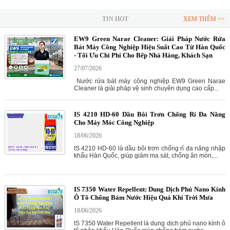
TIN HOT
XEM THÊM >>
EW9 Green Narae Cleaner: Giải Pháp Nước Rửa
Bát Máy Công Nghiệp Hiệu Suất Cao Từ Hàn Quốc
- Tối Ưu Chi Phí Cho Bếp Nhà Hàng, Khách Sạn
27/07/2026
Nước rửa bát máy công nghiệp EW9 Green Narae
Cleaner là giải pháp vệ sinh chuyên dụng cao cấp...
IS 4210 HD-60 Dầu Bôi Trơn Chống Rỉ Đa Năng
Cho Máy Móc Công Nghiệp
18/06/2026
IS 4210 HD-60 là dầu bôi trơn chống rỉ đa năng nhập
khẩu Hàn Quốc, giúp giảm ma sát, chống ăn mòn,...
IS 7350 Water Repellent: Dung Dịch Phủ Nano Kính
Ô Tô Chống Bám Nước Hiệu Quả Khi Trời Mưa
18/06/2026
IS 7350 Water Repellent là dung dịch phủ nano kính ô