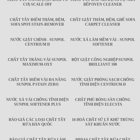
CƠ) SCALE OFF
BẾP OVEN CLEANER
CHẤT TẨY ĐIỂM THẢM, ĐỆM,
CHẤT GIẶT THẢM, ĐỆM, GHẾ SOFA
SOFA SPOT-STAIN-REMOVER
CARPET CLEANER
NƯỚC GIẶT CHÍNH - SUNPOL
NƯỚC XẢ LÀM MỀM VẢI - SUNPOL
CENTRIUM D
SOFTENER
CHẤT TẨY TRẮNG VẢI SUNPOL
BỘT GIẶT CÔNG NGHIỆP SUNPOL
MAXIMUM-OXY
BRILLIANT 100
CHẤT TẨY ĐIỂM VẢI ĐA NĂNG
NƯỚC GIẶT PHÒNG SẠCH CHỐNG
SUNPOL P STAIN ZERO
TÍNH ĐIỆN CENTRIUM-D
NƯỚC XẢ VẢI CHỐNG TĨNH ĐIỆN
CHẤT PHỦ BÓNG SÀN CHỐNG
SUNPOL SOFTENER PLUS
TĨNH ĐIỆN ELECSTA
BÁO GIÁ CÁC LOẠI CHẤT TẨY
16 HOÁ CHẤT SỬ LÝ KHỬ TRÙNG
RỬA HÀN QUỐC
SÁT KHUẨN NƯỚC
BÁO GIÁ CHẤT TẨY RỬA LÀM
MIDAS CHẤT TẨY RỬA CHẤT