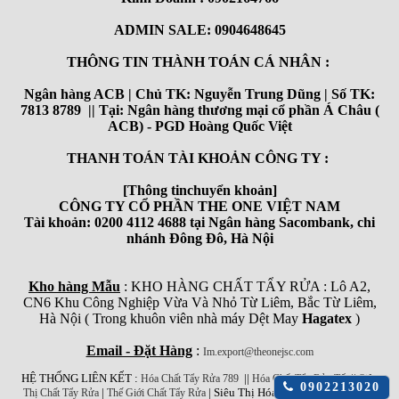
ADMIN SALE: 0904648645
THÔNG TIN THÀNH TOÁN CÁ NHÂN :
Ngân hàng ACB | Chủ TK: Nguyễn Trung Dũng | Số TK:
7813 8789 || Tại: Ngân hàng thương mại cổ phần Á Châu (
ACB) - PGD Hoàng Quốc Việt
THANH TOÁN TÀI KHOẢN CÔNG TY :
[Thông tinchuyển khoản]
CÔNG TY CỔ PHẦN THE ONE VIỆT NAM
Tài khoản: 0200 4112 4688 tại Ngân hàng Sacombank, chi
nhánh Đông Đô, Hà Nội
Kho hàng Mẫu
: KHO HÀNG CHẤT TẨY RỬA : Lô A2,
CN6 Khu Công Nghiệp Vừa Và Nhỏ Từ Liêm, Bắc Từ Liêm,
Hà Nội ( Trong khuôn viên nhà máy Dệt May
Hagatex
)
Email - Đặt Hàng
:
Im.export@theonejsc.com
HỆ THỐNG LIÊN KẾT :
||
||
Hóa Chất Tẩy Rửa 789
Hóa Chất Tẩy Rửa Tốt
Siêu
Click
0902213020
|
| Siêu Thị Hóa Chất Công Nghiệp
Thị Chất Tẩy Rửa
Thế Giới Chất Tẩy Rửa
để