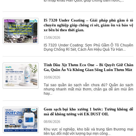
tô nhập khẩu Hàn Quốc giúp chống bám nước,...
IS 7320 Under Coating – Giải pháp phủ gầm ô tô
chuyên nghiệp giúp chống rỉ sét, giảm ồn và bảo vệ
xe bền bỉ theo thời gian.
15/06/2026
IS 7320 Under Coating: Sơn Phủ Gầm Ô Tô Chuyên
Dụng Chống Rỉ Sét, Cách Âm Hiệu Quả Từ Hàn...
Tinh Dầu Xịt Thơm Eco One – Bí Quyết Giữ Chăn
Ga, Quần Áo Và Không Gian Sống Luôn Thơm Mát
10/06/2026
Tại sao quần áo sạch vẫn chưa đủ? Quần áo sạch
nhưng nhanh mất mùi thơm, chăn ga dễ ám mùi ẩm
hay...
Gom sạch bụi kho xưởng 1 bước: Tưởng không dễ
mà dễ không tưởng với EK DUST OIL
08/06/2026
Khu vực xí nghiệp, kho bãi và trung tâm thương mại
liên tục đối mặt với lượng bụi mịn công...