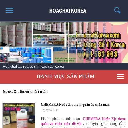
TRANG CHỦ
GIỚI THIỆU
THÔNG TIN SẢN PHẨM
TIN TỨC
Hóa chất tẩy rửa vệ sinh cao cấp Korea
LIÊN HỆ
DANH MỤC SẢN PHẨM
CATALOG
TUYỂN DỤNG
Nước Xịt thơm chăn màn
CHEMFRA Nước Xịt thơm quần áo chăn màn
27/02/2018
Phân phối chính thức
CHEMFRA Nước Xịt thơm
, chuyên gia hàng đầu
quần áo chăn màn đồ vải