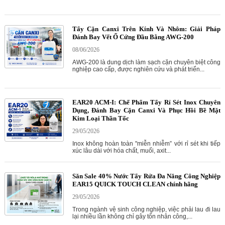
Tẩy Cặn Canxi Trên Kính Và Nhôm: Giải Pháp
Đánh Bay Vết Ố Cứng Đầu Bằng AWG-200
08/06/2026
AWG-200 là dung dịch làm sạch cặn chuyên biệt công
nghiệp cao cấp, được nghiên cứu và phát triển...
EAR20 ACM-I: Chế Phẩm Tẩy Rỉ Sét Inox Chuyên
Dụng, Đánh Bay Cặn Canxi Và Phục Hồi Bề Mặt
Kim Loại Thần Tốc
29/05/2026
Inox không hoàn toàn "miễn nhiễm” với rỉ sét khi tiếp
xúc lâu dài với hóa chất, muối, axit...
Săn Sale 40% Nước Tẩy Rửa Đa Năng Công Nghiệp
EAR15 QUICK TOUCH CLEAN chính hãng
29/05/2026
Trong ngành vệ sinh công nghiệp, việc phải lau đi lau
lại nhiều lần không chỉ gây tốn nhân công,...