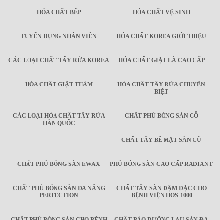
HÓA CHẤT BẾP
HÓA CHẤT VỆ SINH
TUYỂN DỤNG NHÂN VIÊN
HÓA CHẤT KOREA GIỚI THIỆU
CÁC LOẠI CHẤT TẨY RỬA KOREA
HÓA CHẤT GIẶT LÀ CAO CẤP
HÓA CHẤT GIẶT THẢM
HÓA CHẤT TẨY RỬA CHUYÊN
BIỆT
CÁC LOẠI HÓA CHẤT TẨY RỬA
CHẤT PHỦ BÓNG SÀN GỖ
HÀN QUỐC
CHẤT TẨY BỀ MẶT SÀN CŨ
CHẤT PHỦ BÓNG SÀN EWAX
PHỦ BÓNG SÀN CAO CẤP RADIANT
CHẤT PHỦ BÓNG SÀN ĐA NĂNG
CHẤT TẨY SÀN ĐẬM ĐẶC CHO
PERFECTION
BỆNH VIỆN HOS-1000
CHẤT PHỦ BÓNG SÀN CHO BỆNH
CHẤT BẢO DƯỠNG LAU SÀN ĐA