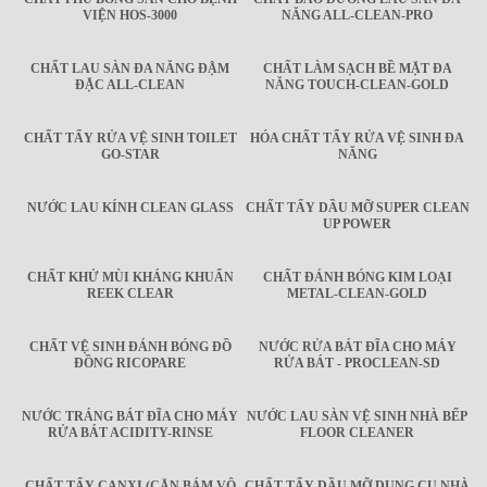
VIỆN HOS-3000
NĂNG ALL-CLEAN-PRO
CHẤT LAU SÀN ĐA NĂNG ĐẬM
CHẤT LÀM SẠCH BỀ MẶT ĐA
ĐẶC ALL-CLEAN
NĂNG TOUCH-CLEAN-GOLD
CHẤT TẨY RỬA VỆ SINH TOILET
HÓA CHẤT TẨY RỬA VỆ SINH ĐA
GO-STAR
NĂNG
NƯỚC LAU KÍNH CLEAN GLASS
CHẤT TẨY DẦU MỠ SUPER CLEAN
UP POWER
CHẤT KHỬ MÙI KHÁNG KHUẨN
CHẤT ĐÁNH BÓNG KIM LOẠI
REEK CLEAR
METAL-CLEAN-GOLD
CHẤT VỆ SINH ĐÁNH BÓNG ĐỒ
NƯỚC RỬA BÁT ĐĨA CHO MÁY
ĐỒNG RICOPARE
RỬA BÁT - PROCLEAN-SD
NƯỚC TRÁNG BÁT ĐĨA CHO MÁY
NƯỚC LAU SÀN VỆ SINH NHÀ BẾP
RỬA BÁT ACIDITY-RINSE
FLOOR CLEANER
CHẤT TẨY CANXI (CẶN BÁM VÔ
CHẤT TẨY DẦU MỠ DỤNG CỤ NHÀ