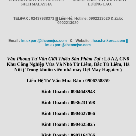
SẠCH MALAYSIA
LƯỢNG CAO.
TEL/FAX : 02437938373 ||| Liên-Hệ: Hotline: 0902213020 & Zalo:
0902213020
Email :
Im.export@theonejsc.com
-&- Website :
hoachatkorea.com ||
Im.export@theonejsc.com
Văn Phòng Tư Vấn Giới Thiệu Sản Phẩm Tại
: Lô A2, CN6
Khu Công Nghiệp Vừa Và Nhỏ Từ Liêm, Bắc Từ Liêm, Hà
Nội ( Trong khuôn viên nhà máy Dệt May Hagatex )
Liên Hệ Tư Vấn Mua Bán : 0906258859
Kinh Doanh : 0904643943
Kinh Doanh : 0936231598
Kinh Doanh : 0904627066
Kinh Doanh : 0904625025
Kinh Doanh : 0902164766