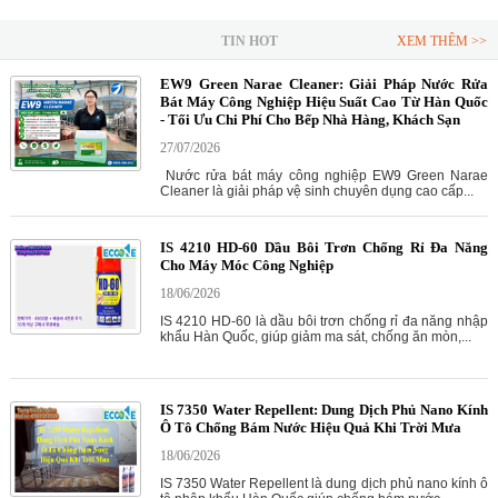
TIN HOT
XEM THÊM >>
EW9 Green Narae Cleaner: Giải Pháp Nước Rửa
Bát Máy Công Nghiệp Hiệu Suất Cao Từ Hàn Quốc
- Tối Ưu Chi Phí Cho Bếp Nhà Hàng, Khách Sạn
27/07/2026
Nước rửa bát máy công nghiệp EW9 Green Narae
Cleaner là giải pháp vệ sinh chuyên dụng cao cấp...
IS 4210 HD-60 Dầu Bôi Trơn Chống Rỉ Đa Năng
Cho Máy Móc Công Nghiệp
18/06/2026
IS 4210 HD-60 là dầu bôi trơn chống rỉ đa năng nhập
khẩu Hàn Quốc, giúp giảm ma sát, chống ăn mòn,...
IS 7350 Water Repellent: Dung Dịch Phủ Nano Kính
Ô Tô Chống Bám Nước Hiệu Quả Khi Trời Mưa
18/06/2026
IS 7350 Water Repellent là dung dịch phủ nano kính ô