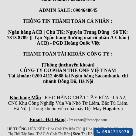
ADMIN SALE: 0904648645
THÔNG TIN THÀNH TOÁN CÁ NHÂN :
Ngân hàng ACB | Chủ TK: Nguyễn Trung Dũng | Số TK:
7813 8789 || Tại: Ngân hàng thương mại cổ phần Á Châu (
ACB) - PGD Hoàng Quốc Việt
THANH TOÁN TÀI KHOẢN CÔNG TY :
[Thông tinchuyển khoản]
CÔNG TY CỔ PHẦN THE ONE VIỆT NAM
Tài khoản: 0200 4112 4688 tại Ngân hàng Sacombank, chi
nhánh Đông Đô, Hà Nội
Kho hàng Mẫu
: KHO HÀNG CHẤT TẨY RỬA : Lô A2,
CN6 Khu Công Nghiệp Vừa Và Nhỏ Từ Liêm, Bắc Từ Liêm,
Hà Nội ( Trong khuôn viên nhà máy Dệt May
Hagatex
)
Email - Đặt Hàng
:
Im.export@theonejsc.com
HỆ THỐNG LIÊN KẾT :
||
||
Hóa Chất Tẩy Rửa 789
Hóa Chất Tẩy Rửa Tốt
Siêu
Click
0902213020
|
| Siêu Thị Hóa Chất Công Nghiệp
Thị Chất Tẩy Rửa
Thế Giới Chất Tẩy Rửa
để