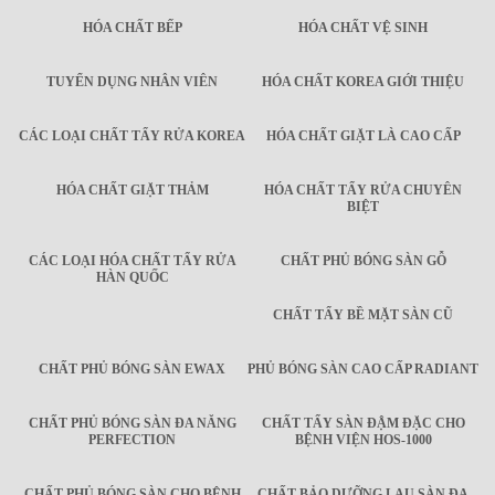
HÓA CHẤT BẾP
HÓA CHẤT VỆ SINH
TUYỂN DỤNG NHÂN VIÊN
HÓA CHẤT KOREA GIỚI THIỆU
CÁC LOẠI CHẤT TẨY RỬA KOREA
HÓA CHẤT GIẶT LÀ CAO CẤP
HÓA CHẤT GIẶT THẢM
HÓA CHẤT TẨY RỬA CHUYÊN
BIỆT
CÁC LOẠI HÓA CHẤT TẨY RỬA
CHẤT PHỦ BÓNG SÀN GỖ
HÀN QUỐC
CHẤT TẨY BỀ MẶT SÀN CŨ
CHẤT PHỦ BÓNG SÀN EWAX
PHỦ BÓNG SÀN CAO CẤP RADIANT
CHẤT PHỦ BÓNG SÀN ĐA NĂNG
CHẤT TẨY SÀN ĐẬM ĐẶC CHO
PERFECTION
BỆNH VIỆN HOS-1000
CHẤT PHỦ BÓNG SÀN CHO BỆNH
CHẤT BẢO DƯỠNG LAU SÀN ĐA