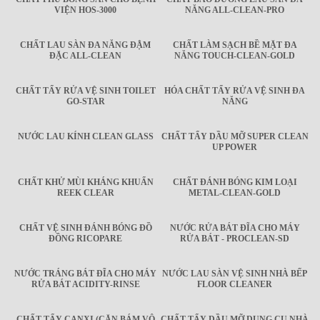
VIỆN HOS-3000
NĂNG ALL-CLEAN-PRO
CHẤT LAU SÀN ĐA NĂNG ĐẬM
CHẤT LÀM SẠCH BỀ MẶT ĐA
ĐẶC ALL-CLEAN
NĂNG TOUCH-CLEAN-GOLD
CHẤT TẨY RỬA VỆ SINH TOILET
HÓA CHẤT TẨY RỬA VỆ SINH ĐA
GO-STAR
NĂNG
NƯỚC LAU KÍNH CLEAN GLASS
CHẤT TẨY DẦU MỠ SUPER CLEAN
UP POWER
CHẤT KHỬ MÙI KHÁNG KHUẨN
CHẤT ĐÁNH BÓNG KIM LOẠI
REEK CLEAR
METAL-CLEAN-GOLD
CHẤT VỆ SINH ĐÁNH BÓNG ĐỒ
NƯỚC RỬA BÁT ĐĨA CHO MÁY
ĐỒNG RICOPARE
RỬA BÁT - PROCLEAN-SD
NƯỚC TRÁNG BÁT ĐĨA CHO MÁY
NƯỚC LAU SÀN VỆ SINH NHÀ BẾP
RỬA BÁT ACIDITY-RINSE
FLOOR CLEANER
CHẤT TẨY CANXI (CẶN BÁM VÔ
CHẤT TẨY DẦU MỠ DỤNG CỤ NHÀ