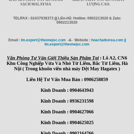
SẠCH MALAYSIA
LƯỢNG CAO.
TEL/FAX : 02437938373 ||| Liên-Hệ: Hotline: 0902213020 & Zalo:
0902213020
Email :
Im.export@theonejsc.com
-&- Website :
hoachatkorea.com ||
Im.export@theonejsc.com
Văn Phòng Tư Vấn Giới Thiệu Sản Phẩm Tại
: Lô A2, CN6
Khu Công Nghiệp Vừa Và Nhỏ Từ Liêm, Bắc Từ Liêm, Hà
Nội ( Trong khuôn viên nhà máy Dệt May Hagatex )
Liên Hệ Tư Vấn Mua Bán : 0906258859
Kinh Doanh : 0904643943
Kinh Doanh : 0936231598
Kinh Doanh : 0904627066
Kinh Doanh : 0904625025
Kinh Doanh : 0902164766