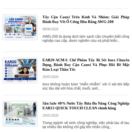
Tẩy Cặn Canxi Trên Kính Và Nhôm: Giải Pháp
Đánh Bay Vết Ố Cứng Đầu Bằng AWG-200
08/06/2026
AWG-200 là dung dịch làm sạch cặn chuyên biệt công
nghiệp cao cấp, được nghiên cứu và phát triển...
EAR20 ACM-I: Chế Phẩm Tẩy Rỉ Sét Inox Chuyên
Dụng, Đánh Bay Cặn Canxi Và Phục Hồi Bề Mặt
Kim Loại Thần Tốc
29/05/2026
Inox không hoàn toàn "miễn nhiễm” với rỉ sét khi tiếp
xúc lâu dài với hóa chất, muối, axit...
Săn Sale 40% Nước Tẩy Rửa Đa Năng Công Nghiệp
EAR15 QUICK TOUCH CLEAN chính hãng
29/05/2026
Trong ngành vệ sinh công nghiệp, việc phải lau đi lau
lại nhiều lần không chỉ gây tốn nhân công,...