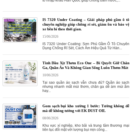
tô nhập khẩu Hàn Quốc giúp chống bám nước,...
IS 7320 Under Coating – Giải pháp phủ gầm ô tô
chuyên nghiệp giúp chống rỉ sét, giảm ồn và bảo vệ
xe bền bỉ theo thời gian.
15/06/2026
IS 7320 Under Coating: Sơn Phủ Gầm Ô Tô Chuyên
Dụng Chống Rỉ Sét, Cách Âm Hiệu Quả Từ Hàn...
Tinh Dầu Xịt Thơm Eco One – Bí Quyết Giữ Chăn
Ga, Quần Áo Và Không Gian Sống Luôn Thơm Mát
10/06/2026
Tại sao quần áo sạch vẫn chưa đủ? Quần áo sạch
nhưng nhanh mất mùi thơm, chăn ga dễ ám mùi ẩm
hay...
Gom sạch bụi kho xưởng 1 bước: Tưởng không dễ
mà dễ không tưởng với EK DUST OIL
08/06/2026
Khu vực xí nghiệp, kho bãi và trung tâm thương mại
liên tục đối mặt với lượng bụi mịn công...