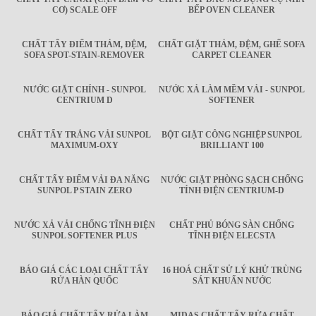
CƠ) SCALE OFF
BẾP OVEN CLEANER
CHẤT TẨY ĐIỂM THẢM, ĐỆM,
CHẤT GIẶT THẢM, ĐỆM, GHẾ SOFA
SOFA SPOT-STAIN-REMOVER
CARPET CLEANER
NƯỚC GIẶT CHÍNH - SUNPOL
NƯỚC XẢ LÀM MỀM VẢI - SUNPOL
CENTRIUM D
SOFTENER
CHẤT TẨY TRẮNG VẢI SUNPOL
BỘT GIẶT CÔNG NGHIỆP SUNPOL
MAXIMUM-OXY
BRILLIANT 100
CHẤT TẨY ĐIỂM VẢI ĐA NĂNG
NƯỚC GIẶT PHÒNG SẠCH CHỐNG
SUNPOL P STAIN ZERO
TÍNH ĐIỆN CENTRIUM-D
NƯỚC XẢ VẢI CHỐNG TĨNH ĐIỆN
CHẤT PHỦ BÓNG SÀN CHỐNG
SUNPOL SOFTENER PLUS
TĨNH ĐIỆN ELECSTA
BÁO GIÁ CÁC LOẠI CHẤT TẨY
16 HOÁ CHẤT SỬ LÝ KHỬ TRÙNG
RỬA HÀN QUỐC
SÁT KHUẨN NƯỚC
BÁO GIÁ CHẤT TẨY RỬA LÀM
MIDAS CHẤT TẨY RỬA CHẤT