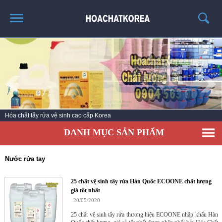
TRANG CHỦ
GIỚI THIỆU
THÔNG TIN SẢN PHẨM
TIN TỨC
Hóa chất tẩy rửa vệ sinh cao cấp Korea
LIÊN HỆ
DANH MỤC SẢN PHẨM
CATALOG
TUYỂN DỤNG
Nước rửa tay
25 chất vệ sinh tẩy rửa Hàn Quốc ECOONE chất lượng
giá tốt nhất
20/05/2020
25 chất vệ sinh tẩy rửa thương hiệu ECOONE nhập khẩu Hàn