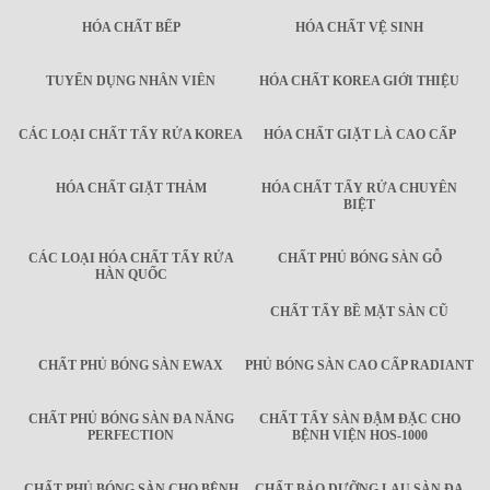
HÓA CHẤT BẾP
HÓA CHẤT VỆ SINH
TUYỂN DỤNG NHÂN VIÊN
HÓA CHẤT KOREA GIỚI THIỆU
CÁC LOẠI CHẤT TẨY RỬA KOREA
HÓA CHẤT GIẶT LÀ CAO CẤP
HÓA CHẤT GIẶT THẢM
HÓA CHẤT TẨY RỬA CHUYÊN
BIỆT
CÁC LOẠI HÓA CHẤT TẨY RỬA
CHẤT PHỦ BÓNG SÀN GỖ
HÀN QUỐC
CHẤT TẨY BỀ MẶT SÀN CŨ
CHẤT PHỦ BÓNG SÀN EWAX
PHỦ BÓNG SÀN CAO CẤP RADIANT
CHẤT PHỦ BÓNG SÀN ĐA NĂNG
CHẤT TẨY SÀN ĐẬM ĐẶC CHO
PERFECTION
BỆNH VIỆN HOS-1000
CHẤT PHỦ BÓNG SÀN CHO BỆNH
CHẤT BẢO DƯỠNG LAU SÀN ĐA