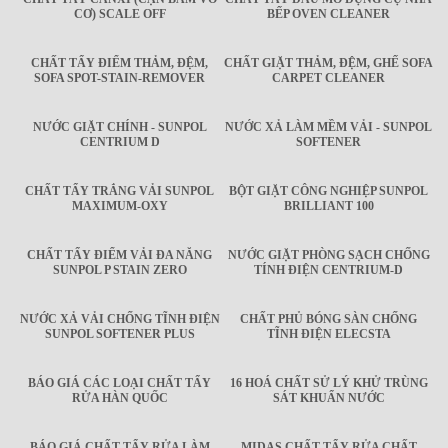
CƠ) SCALE OFF
BẾP OVEN CLEANER
CHẤT TẨY ĐIỂM THẢM, ĐỆM,
CHẤT GIẶT THẢM, ĐỆM, GHẾ SOFA
SOFA SPOT-STAIN-REMOVER
CARPET CLEANER
NƯỚC GIẶT CHÍNH - SUNPOL
NƯỚC XẢ LÀM MỀM VẢI - SUNPOL
CENTRIUM D
SOFTENER
CHẤT TẨY TRẮNG VẢI SUNPOL
BỘT GIẶT CÔNG NGHIỆP SUNPOL
MAXIMUM-OXY
BRILLIANT 100
CHẤT TẨY ĐIỂM VẢI ĐA NĂNG
NƯỚC GIẶT PHÒNG SẠCH CHỐNG
SUNPOL P STAIN ZERO
TÍNH ĐIỆN CENTRIUM-D
NƯỚC XẢ VẢI CHỐNG TĨNH ĐIỆN
CHẤT PHỦ BÓNG SÀN CHỐNG
SUNPOL SOFTENER PLUS
TĨNH ĐIỆN ELECSTA
BÁO GIÁ CÁC LOẠI CHẤT TẨY
16 HOÁ CHẤT SỬ LÝ KHỬ TRÙNG
RỬA HÀN QUỐC
SÁT KHUẨN NƯỚC
BÁO GIÁ CHẤT TẨY RỬA LÀM
MIDAS CHẤT TẨY RỬA CHẤT