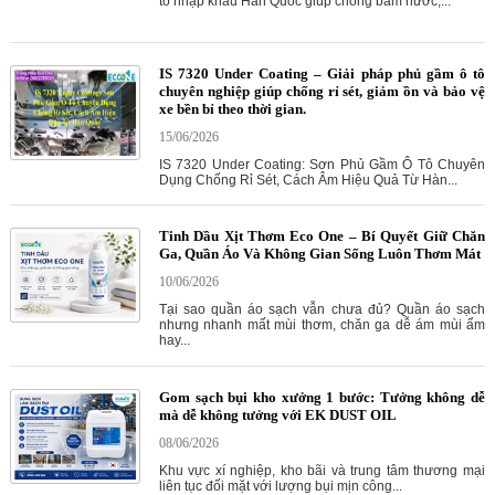
tô nhập khẩu Hàn Quốc giúp chống bám nước,...
IS 7320 Under Coating – Giải pháp phủ gầm ô tô
chuyên nghiệp giúp chống rỉ sét, giảm ồn và bảo vệ
xe bền bỉ theo thời gian.
15/06/2026
IS 7320 Under Coating: Sơn Phủ Gầm Ô Tô Chuyên
Dụng Chống Rỉ Sét, Cách Âm Hiệu Quả Từ Hàn...
Tinh Dầu Xịt Thơm Eco One – Bí Quyết Giữ Chăn
Ga, Quần Áo Và Không Gian Sống Luôn Thơm Mát
10/06/2026
Tại sao quần áo sạch vẫn chưa đủ? Quần áo sạch
nhưng nhanh mất mùi thơm, chăn ga dễ ám mùi ẩm
hay...
Gom sạch bụi kho xưởng 1 bước: Tưởng không dễ
mà dễ không tưởng với EK DUST OIL
08/06/2026
Khu vực xí nghiệp, kho bãi và trung tâm thương mại
liên tục đối mặt với lượng bụi mịn công...