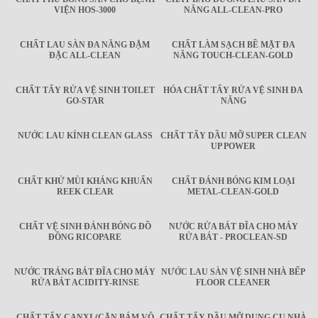
VIỆN HOS-3000
NĂNG ALL-CLEAN-PRO
CHẤT LAU SÀN ĐA NĂNG ĐẬM
CHẤT LÀM SẠCH BỀ MẶT ĐA
ĐẶC ALL-CLEAN
NĂNG TOUCH-CLEAN-GOLD
CHẤT TẨY RỬA VỆ SINH TOILET
HÓA CHẤT TẨY RỬA VỆ SINH ĐA
GO-STAR
NĂNG
NƯỚC LAU KÍNH CLEAN GLASS
CHẤT TẨY DẦU MỠ SUPER CLEAN
UP POWER
CHẤT KHỬ MÙI KHÁNG KHUẨN
CHẤT ĐÁNH BÓNG KIM LOẠI
REEK CLEAR
METAL-CLEAN-GOLD
CHẤT VỆ SINH ĐÁNH BÓNG ĐỒ
NƯỚC RỬA BÁT ĐĨA CHO MÁY
ĐỒNG RICOPARE
RỬA BÁT - PROCLEAN-SD
NƯỚC TRÁNG BÁT ĐĨA CHO MÁY
NƯỚC LAU SÀN VỆ SINH NHÀ BẾP
RỬA BÁT ACIDITY-RINSE
FLOOR CLEANER
CHẤT TẨY CANXI (CẶN BÁM VÔ
CHẤT TẨY DẦU MỠ DỤNG CỤ NHÀ