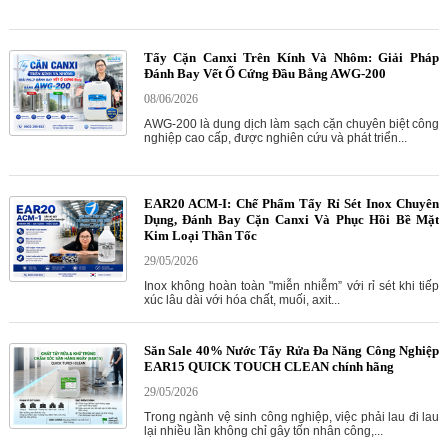
Tẩy Cặn Canxi Trên Kính Và Nhôm: Giải Pháp
Đánh Bay Vết Ố Cứng Đầu Bằng AWG-200
08/06/2026
AWG-200 là dung dịch làm sạch cặn chuyên biệt công
nghiệp cao cấp, được nghiên cứu và phát triển...
EAR20 ACM-I: Chế Phẩm Tẩy Rỉ Sét Inox Chuyên
Dụng, Đánh Bay Cặn Canxi Và Phục Hồi Bề Mặt
Kim Loại Thần Tốc
29/05/2026
Inox không hoàn toàn "miễn nhiễm” với rỉ sét khi tiếp
xúc lâu dài với hóa chất, muối, axit...
Săn Sale 40% Nước Tẩy Rửa Đa Năng Công Nghiệp
EAR15 QUICK TOUCH CLEAN chính hãng
29/05/2026
Trong ngành vệ sinh công nghiệp, việc phải lau đi lau
lại nhiều lần không chỉ gây tốn nhân công,...