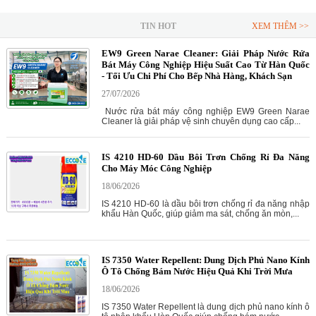
TIN HOT
XEM THÊM >>
EW9 Green Narae Cleaner: Giải Pháp Nước Rửa
Bát Máy Công Nghiệp Hiệu Suất Cao Từ Hàn Quốc
- Tối Ưu Chi Phí Cho Bếp Nhà Hàng, Khách Sạn
27/07/2026
Nước rửa bát máy công nghiệp EW9 Green Narae
Cleaner là giải pháp vệ sinh chuyên dụng cao cấp...
IS 4210 HD-60 Dầu Bôi Trơn Chống Rỉ Đa Năng
Cho Máy Móc Công Nghiệp
18/06/2026
IS 4210 HD-60 là dầu bôi trơn chống rỉ đa năng nhập
khẩu Hàn Quốc, giúp giảm ma sát, chống ăn mòn,...
IS 7350 Water Repellent: Dung Dịch Phủ Nano Kính
Ô Tô Chống Bám Nước Hiệu Quả Khi Trời Mưa
18/06/2026
IS 7350 Water Repellent là dung dịch phủ nano kính ô