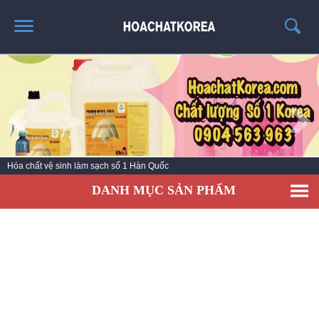
TRANG CHỦ
GIỚI THIỆU
THÔNG TIN SẢN PHẨM
TIN TỨC
Hóa chất vệ sinh làm sạch số 1 Hàn Quốc
LIÊN HỆ
DANH MỤC SẢN PHẨM
CATALOG
TUYỂN DỤNG