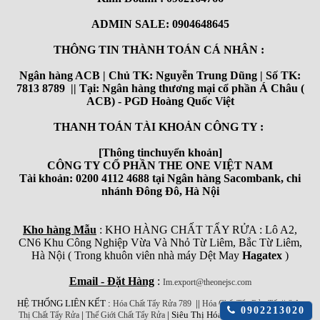
ADMIN SALE: 0904648645
THÔNG TIN THÀNH TOÁN CÁ NHÂN :
Ngân hàng ACB | Chủ TK: Nguyễn Trung Dũng | Số TK:
7813 8789 || Tại: Ngân hàng thương mại cổ phần Á Châu (
ACB) - PGD Hoàng Quốc Việt
THANH TOÁN TÀI KHOẢN CÔNG TY :
[Thông tinchuyển khoản]
CÔNG TY CỔ PHẦN THE ONE VIỆT NAM
Tài khoản: 0200 4112 4688 tại Ngân hàng Sacombank, chi
nhánh Đông Đô, Hà Nội
Kho hàng Mẫu
: KHO HÀNG CHẤT TẨY RỬA : Lô A2,
CN6 Khu Công Nghiệp Vừa Và Nhỏ Từ Liêm, Bắc Từ Liêm,
Hà Nội ( Trong khuôn viên nhà máy Dệt May
Hagatex
)
Email - Đặt Hàng
:
Im.export@theonejsc.com
HỆ THỐNG LIÊN KẾT :
||
||
Hóa Chất Tẩy Rửa 789
Hóa Chất Tẩy Rửa Tốt
Siêu
Click
0902213020
|
| Siêu Thị Hóa Chất Công Nghiệp
Thị Chất Tẩy Rửa
Thế Giới Chất Tẩy Rửa
để