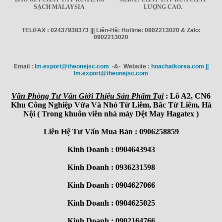
SẠCH MALAYSIA
LƯỢNG CAO.
TEL/FAX : 02437938373 ||| Liên-Hệ: Hotline: 0902213020 & Zalo:
0902213020
Email :
Im.export@theonejsc.com
-&- Website :
hoachatkorea.com ||
Im.export@theonejsc.com
Văn Phòng Tư Vấn Giới Thiệu Sản Phẩm Tại
: Lô A2, CN6
Khu Công Nghiệp Vừa Và Nhỏ Từ Liêm, Bắc Từ Liêm, Hà
Nội ( Trong khuôn viên nhà máy Dệt May Hagatex )
Liên Hệ Tư Vấn Mua Bán : 0906258859
Kinh Doanh : 0904643943
Kinh Doanh : 0936231598
Kinh Doanh : 0904627066
Kinh Doanh : 0904625025
Kinh Doanh : 0902164766