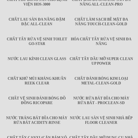
VIỆN HOS-3000
NĂNG ALL-CLEAN-PRO
CHẤT LAU SÀN ĐA NĂNG ĐẬM
CHẤT LÀM SẠCH BỀ MẶT ĐA
ĐẶC ALL-CLEAN
NĂNG TOUCH-CLEAN-GOLD
CHẤT TẨY RỬA VỆ SINH TOILET
HÓA CHẤT TẨY RỬA VỆ SINH ĐA
GO-STAR
NĂNG
NƯỚC LAU KÍNH CLEAN GLASS
CHẤT TẨY DẦU MỠ SUPER CLEAN
UP POWER
CHẤT KHỬ MÙI KHÁNG KHUẨN
CHẤT ĐÁNH BÓNG KIM LOẠI
REEK CLEAR
METAL-CLEAN-GOLD
CHẤT VỆ SINH ĐÁNH BÓNG ĐỒ
NƯỚC RỬA BÁT ĐĨA CHO MÁY
ĐỒNG RICOPARE
RỬA BÁT - PROCLEAN-SD
NƯỚC TRÁNG BÁT ĐĨA CHO MÁY
NƯỚC LAU SÀN VỆ SINH NHÀ BẾP
RỬA BÁT ACIDITY-RINSE
FLOOR CLEANER
CHẤT TẨY CANXI (CẶN BÁM VÔ
CHẤT TẨY DẦU MỠ DỤNG CỤ NHÀ