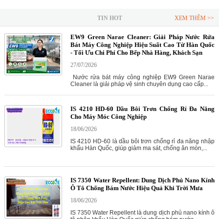
TIN HOT
XEM THÊM >>
EW9 Green Narae Cleaner: Giải Pháp Nước Rửa
Bát Máy Công Nghiệp Hiệu Suất Cao Từ Hàn Quốc
- Tối Ưu Chi Phí Cho Bếp Nhà Hàng, Khách Sạn
27/07/2026
Nước rửa bát máy công nghiệp EW9 Green Narae
Cleaner là giải pháp vệ sinh chuyên dụng cao cấp...
IS 4210 HD-60 Dầu Bôi Trơn Chống Rỉ Đa Năng
Cho Máy Móc Công Nghiệp
18/06/2026
IS 4210 HD-60 là dầu bôi trơn chống rỉ đa năng nhập
khẩu Hàn Quốc, giúp giảm ma sát, chống ăn mòn,...
IS 7350 Water Repellent: Dung Dịch Phủ Nano Kính
Ô Tô Chống Bám Nước Hiệu Quả Khi Trời Mưa
18/06/2026
IS 7350 Water Repellent là dung dịch phủ nano kính ô