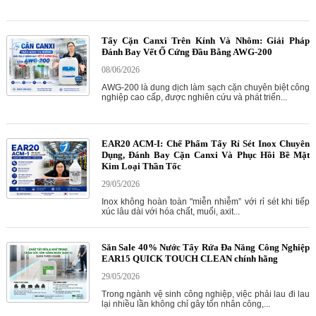
Tẩy Cặn Canxi Trên Kính Và Nhôm: Giải Pháp
Đánh Bay Vết Ố Cứng Đầu Bằng AWG-200
08/06/2026
AWG-200 là dung dịch làm sạch cặn chuyên biệt công
nghiệp cao cấp, được nghiên cứu và phát triển...
EAR20 ACM-I: Chế Phẩm Tẩy Rỉ Sét Inox Chuyên
Dụng, Đánh Bay Cặn Canxi Và Phục Hồi Bề Mặt
Kim Loại Thần Tốc
29/05/2026
Inox không hoàn toàn "miễn nhiễm” với rỉ sét khi tiếp
xúc lâu dài với hóa chất, muối, axit...
Săn Sale 40% Nước Tẩy Rửa Đa Năng Công Nghiệp
EAR15 QUICK TOUCH CLEAN chính hãng
29/05/2026
Trong ngành vệ sinh công nghiệp, việc phải lau đi lau
lại nhiều lần không chỉ gây tốn nhân công,...