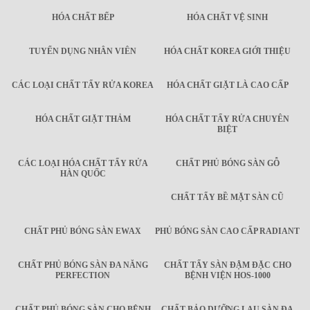
HÓA CHẤT BẾP
HÓA CHẤT VỆ SINH
TUYỂN DỤNG NHÂN VIÊN
HÓA CHẤT KOREA GIỚI THIỆU
CÁC LOẠI CHẤT TẨY RỬA KOREA
HÓA CHẤT GIẶT LÀ CAO CẤP
HÓA CHẤT GIẶT THẢM
HÓA CHẤT TẨY RỬA CHUYÊN
BIỆT
CÁC LOẠI HÓA CHẤT TẨY RỬA
CHẤT PHỦ BÓNG SÀN GỖ
HÀN QUỐC
CHẤT TẨY BỀ MẶT SÀN CŨ
CHẤT PHỦ BÓNG SÀN EWAX
PHỦ BÓNG SÀN CAO CẤP RADIANT
CHẤT PHỦ BÓNG SÀN ĐA NĂNG
CHẤT TẨY SÀN ĐẬM ĐẶC CHO
PERFECTION
BỆNH VIỆN HOS-1000
CHẤT PHỦ BÓNG SÀN CHO BỆNH
CHẤT BẢO DƯỠNG LAU SÀN ĐA