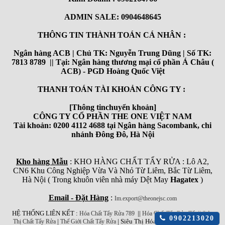
ADMIN SALE: 0904648645
THÔNG TIN THÀNH TOÁN CÁ NHÂN :
Ngân hàng ACB | Chủ TK: Nguyễn Trung Dũng | Số TK:
7813 8789 || Tại: Ngân hàng thương mại cổ phần Á Châu (
ACB) - PGD Hoàng Quốc Việt
THANH TOÁN TÀI KHOẢN CÔNG TY :
[Thông tinchuyển khoản]
CÔNG TY CỔ PHẦN THE ONE VIỆT NAM
Tài khoản: 0200 4112 4688 tại Ngân hàng Sacombank, chi
nhánh Đông Đô, Hà Nội
Kho hàng Mẫu
: KHO HÀNG CHẤT TẨY RỬA : Lô A2,
CN6 Khu Công Nghiệp Vừa Và Nhỏ Từ Liêm, Bắc Từ Liêm,
Hà Nội ( Trong khuôn viên nhà máy Dệt May
Hagatex
)
Email - Đặt Hàng
:
Im.export@theonejsc.com
HỆ THỐNG LIÊN KẾT :
||
||
Hóa Chất Tẩy Rửa 789
Hóa Chất Tẩy Rửa Tốt
Siêu
Click
0902213020
|
| Siêu Thị Hóa Chất Công Nghiệp
Thị Chất Tẩy Rửa
Thế Giới Chất Tẩy Rửa
để