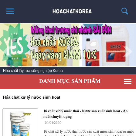
TRANG CHỦ
GIỚI THIỆU
THÔNG TIN SẢN PHẨM
TIN TỨC
Hóa chất vệ sinh làm sạch số 1 Hàn Quốc
LIÊN HỆ
DANH MỤC SẢN PHẨM
CATALOG
TUYỂN DỤNG
Hóa chất xử lý nước sinh hoạt
16 chất xử lý nước thải - Nước sản xuất sinh hoạt - Ao
nuôi chuyên dụng
09/04/2020
16 chất xử lý nước thải nước sản xuất nước sinh hoạt ao nuôi