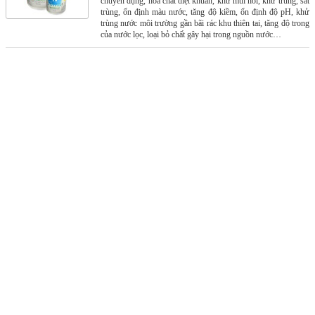
chuyên dụng, hóa chất diệt khuẩn, khử mùi hôi, khử trùng, sát
trùng, ổn định màu nước, tăng độ kiềm, ổn định độ pH, khử
trùng nước môi trường gần bãi rác khu thiên tai, tăng độ trong
của nước lọc, loại bỏ chất gây hại trong nguồn nước…