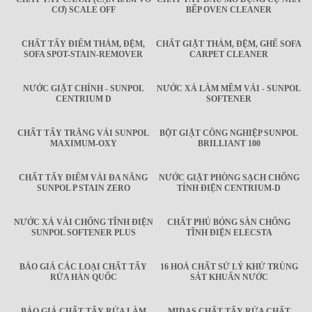
CƠ) SCALE OFF
BẾP OVEN CLEANER
CHẤT TẨY ĐIỂM THẢM, ĐỆM,
CHẤT GIẶT THẢM, ĐỆM, GHẾ SOFA
SOFA SPOT-STAIN-REMOVER
CARPET CLEANER
NƯỚC GIẶT CHÍNH - SUNPOL
NƯỚC XẢ LÀM MỀM VẢI - SUNPOL
CENTRIUM D
SOFTENER
CHẤT TẨY TRẮNG VẢI SUNPOL
BỘT GIẶT CÔNG NGHIỆP SUNPOL
MAXIMUM-OXY
BRILLIANT 100
CHẤT TẨY ĐIỂM VẢI ĐA NĂNG
NƯỚC GIẶT PHÒNG SẠCH CHỐNG
SUNPOL P STAIN ZERO
TÍNH ĐIỆN CENTRIUM-D
NƯỚC XẢ VẢI CHỐNG TĨNH ĐIỆN
CHẤT PHỦ BÓNG SÀN CHỐNG
SUNPOL SOFTENER PLUS
TĨNH ĐIỆN ELECSTA
BÁO GIÁ CÁC LOẠI CHẤT TẨY
16 HOÁ CHẤT SỬ LÝ KHỬ TRÙNG
RỬA HÀN QUỐC
SÁT KHUẨN NƯỚC
BÁO GIÁ CHẤT TẨY RỬA LÀM
MIDAS CHẤT TẨY RỬA CHẤT