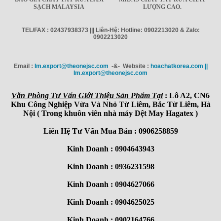
SẠCH MALAYSIA
LƯỢNG CAO.
TEL/FAX : 02437938373 ||| Liên-Hệ: Hotline: 0902213020 & Zalo:
0902213020
Email :
Im.export@theonejsc.com
-&- Website :
hoachatkorea.com ||
Im.export@theonejsc.com
Văn Phòng Tư Vấn Giới Thiệu Sản Phẩm Tại
: Lô A2, CN6
Khu Công Nghiệp Vừa Và Nhỏ Từ Liêm, Bắc Từ Liêm, Hà
Nội ( Trong khuôn viên nhà máy Dệt May Hagatex )
Liên Hệ Tư Vấn Mua Bán : 0906258859
Kinh Doanh : 0904643943
Kinh Doanh : 0936231598
Kinh Doanh : 0904627066
Kinh Doanh : 0904625025
Kinh Doanh : 0902164766