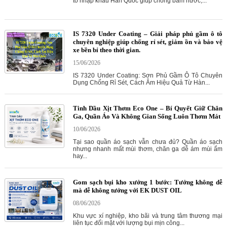
tô nhập khẩu Hàn Quốc giúp chống bám nước,...
IS 7320 Under Coating – Giải pháp phủ gầm ô tô
chuyên nghiệp giúp chống rỉ sét, giảm ồn và bảo vệ
xe bền bỉ theo thời gian.
15/06/2026
IS 7320 Under Coating: Sơn Phủ Gầm Ô Tô Chuyên
Dụng Chống Rỉ Sét, Cách Âm Hiệu Quả Từ Hàn...
Tinh Dầu Xịt Thơm Eco One – Bí Quyết Giữ Chăn
Ga, Quần Áo Và Không Gian Sống Luôn Thơm Mát
10/06/2026
Tại sao quần áo sạch vẫn chưa đủ? Quần áo sạch
nhưng nhanh mất mùi thơm, chăn ga dễ ám mùi ẩm
hay...
Gom sạch bụi kho xưởng 1 bước: Tưởng không dễ
mà dễ không tưởng với EK DUST OIL
08/06/2026
Khu vực xí nghiệp, kho bãi và trung tâm thương mại
liên tục đối mặt với lượng bụi mịn công...