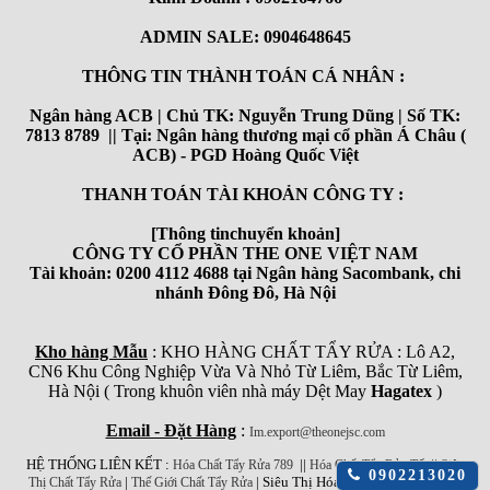
ADMIN SALE: 0904648645
THÔNG TIN THÀNH TOÁN CÁ NHÂN :
Ngân hàng ACB | Chủ TK: Nguyễn Trung Dũng | Số TK:
7813 8789 || Tại: Ngân hàng thương mại cổ phần Á Châu (
ACB) - PGD Hoàng Quốc Việt
THANH TOÁN TÀI KHOẢN CÔNG TY :
[Thông tinchuyển khoản]
CÔNG TY CỔ PHẦN THE ONE VIỆT NAM
Tài khoản: 0200 4112 4688 tại Ngân hàng Sacombank, chi
nhánh Đông Đô, Hà Nội
Kho hàng Mẫu
: KHO HÀNG CHẤT TẨY RỬA : Lô A2,
CN6 Khu Công Nghiệp Vừa Và Nhỏ Từ Liêm, Bắc Từ Liêm,
Hà Nội ( Trong khuôn viên nhà máy Dệt May
Hagatex
)
Email - Đặt Hàng
:
Im.export@theonejsc.com
HỆ THỐNG LIÊN KẾT :
||
||
Hóa Chất Tẩy Rửa 789
Hóa Chất Tẩy Rửa Tốt
Siêu
Click
0902213020
|
| Siêu Thị Hóa Chất Công Nghiệp
Thị Chất Tẩy Rửa
Thế Giới Chất Tẩy Rửa
để