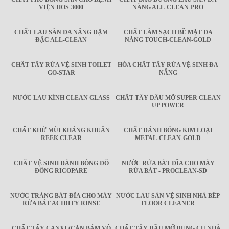
VIỆN HOS-3000
NĂNG ALL-CLEAN-PRO
CHẤT LAU SÀN ĐA NĂNG ĐẬM
CHẤT LÀM SẠCH BỀ MẶT ĐA
ĐẶC ALL-CLEAN
NĂNG TOUCH-CLEAN-GOLD
CHẤT TẨY RỬA VỆ SINH TOILET
HÓA CHẤT TẨY RỬA VỆ SINH ĐA
GO-STAR
NĂNG
NƯỚC LAU KÍNH CLEAN GLASS
CHẤT TẨY DẦU MỠ SUPER CLEAN
UP POWER
CHẤT KHỬ MÙI KHÁNG KHUẨN
CHẤT ĐÁNH BÓNG KIM LOẠI
REEK CLEAR
METAL-CLEAN-GOLD
CHẤT VỆ SINH ĐÁNH BÓNG ĐỒ
NƯỚC RỬA BÁT ĐĨA CHO MÁY
ĐỒNG RICOPARE
RỬA BÁT - PROCLEAN-SD
NƯỚC TRÁNG BÁT ĐĨA CHO MÁY
NƯỚC LAU SÀN VỆ SINH NHÀ BẾP
RỬA BÁT ACIDITY-RINSE
FLOOR CLEANER
CHẤT TẨY CANXI (CẶN BÁM VÔ
CHẤT TẨY DẦU MỠ DỤNG CỤ NHÀ