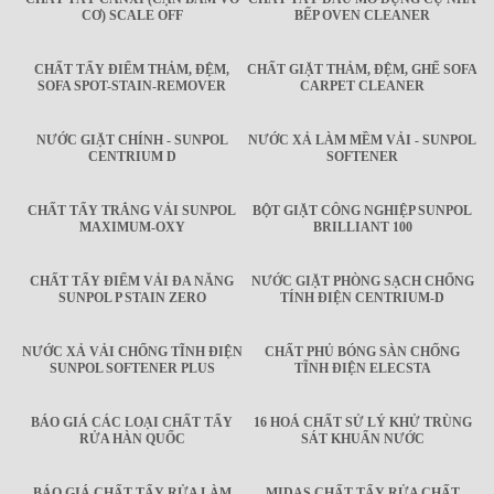
CƠ) SCALE OFF
BẾP OVEN CLEANER
CHẤT TẨY ĐIỂM THẢM, ĐỆM,
CHẤT GIẶT THẢM, ĐỆM, GHẾ SOFA
SOFA SPOT-STAIN-REMOVER
CARPET CLEANER
NƯỚC GIẶT CHÍNH - SUNPOL
NƯỚC XẢ LÀM MỀM VẢI - SUNPOL
CENTRIUM D
SOFTENER
CHẤT TẨY TRẮNG VẢI SUNPOL
BỘT GIẶT CÔNG NGHIỆP SUNPOL
MAXIMUM-OXY
BRILLIANT 100
CHẤT TẨY ĐIỂM VẢI ĐA NĂNG
NƯỚC GIẶT PHÒNG SẠCH CHỐNG
SUNPOL P STAIN ZERO
TÍNH ĐIỆN CENTRIUM-D
NƯỚC XẢ VẢI CHỐNG TĨNH ĐIỆN
CHẤT PHỦ BÓNG SÀN CHỐNG
SUNPOL SOFTENER PLUS
TĨNH ĐIỆN ELECSTA
BÁO GIÁ CÁC LOẠI CHẤT TẨY
16 HOÁ CHẤT SỬ LÝ KHỬ TRÙNG
RỬA HÀN QUỐC
SÁT KHUẨN NƯỚC
BÁO GIÁ CHẤT TẨY RỬA LÀM
MIDAS CHẤT TẨY RỬA CHẤT