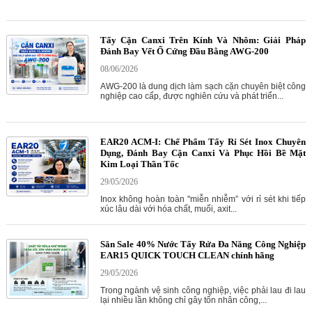
Tẩy Cặn Canxi Trên Kính Và Nhôm: Giải Pháp
Đánh Bay Vết Ố Cứng Đầu Bằng AWG-200
08/06/2026
AWG-200 là dung dịch làm sạch cặn chuyên biệt công
nghiệp cao cấp, được nghiên cứu và phát triển...
EAR20 ACM-I: Chế Phẩm Tẩy Rỉ Sét Inox Chuyên
Dụng, Đánh Bay Cặn Canxi Và Phục Hồi Bề Mặt
Kim Loại Thần Tốc
29/05/2026
Inox không hoàn toàn "miễn nhiễm” với rỉ sét khi tiếp
xúc lâu dài với hóa chất, muối, axit...
Săn Sale 40% Nước Tẩy Rửa Đa Năng Công Nghiệp
EAR15 QUICK TOUCH CLEAN chính hãng
29/05/2026
Trong ngành vệ sinh công nghiệp, việc phải lau đi lau
lại nhiều lần không chỉ gây tốn nhân công,...