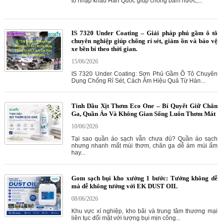
tô nhập khẩu Hàn Quốc giúp chống bám nước,...
IS 7320 Under Coating – Giải pháp phủ gầm ô tô
chuyên nghiệp giúp chống rỉ sét, giảm ồn và bảo vệ
xe bền bỉ theo thời gian.
15/06/2026
IS 7320 Under Coating: Sơn Phủ Gầm Ô Tô Chuyên
Dụng Chống Rỉ Sét, Cách Âm Hiệu Quả Từ Hàn...
Tinh Dầu Xịt Thơm Eco One – Bí Quyết Giữ Chăn
Ga, Quần Áo Và Không Gian Sống Luôn Thơm Mát
10/06/2026
Tại sao quần áo sạch vẫn chưa đủ? Quần áo sạch
nhưng nhanh mất mùi thơm, chăn ga dễ ám mùi ẩm
hay...
Gom sạch bụi kho xưởng 1 bước: Tưởng không dễ
mà dễ không tưởng với EK DUST OIL
08/06/2026
Khu vực xí nghiệp, kho bãi và trung tâm thương mại
liên tục đối mặt với lượng bụi mịn công...