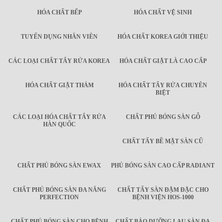
HÓA CHẤT BẾP
HÓA CHẤT VỆ SINH
TUYỂN DỤNG NHÂN VIÊN
HÓA CHẤT KOREA GIỚI THIỆU
CÁC LOẠI CHẤT TẨY RỬA KOREA
HÓA CHẤT GIẶT LÀ CAO CẤP
HÓA CHẤT GIẶT THẢM
HÓA CHẤT TẨY RỬA CHUYÊN
BIỆT
CÁC LOẠI HÓA CHẤT TẨY RỬA
CHẤT PHỦ BÓNG SÀN GỖ
HÀN QUỐC
CHẤT TẨY BỀ MẶT SÀN CŨ
CHẤT PHỦ BÓNG SÀN EWAX
PHỦ BÓNG SÀN CAO CẤP RADIANT
CHẤT PHỦ BÓNG SÀN ĐA NĂNG
CHẤT TẨY SÀN ĐẬM ĐẶC CHO
PERFECTION
BỆNH VIỆN HOS-1000
CHẤT PHỦ BÓNG SÀN CHO BỆNH
CHẤT BẢO DƯỠNG LAU SÀN ĐA