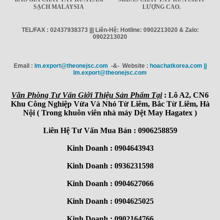
SẠCH MALAYSIA
LƯỢNG CAO.
TEL/FAX : 02437938373 ||| Liên-Hệ: Hotline: 0902213020 & Zalo:
0902213020
Email :
Im.export@theonejsc.com
-&- Website :
hoachatkorea.com ||
Im.export@theonejsc.com
Văn Phòng Tư Vấn Giới Thiệu Sản Phẩm Tại
: Lô A2, CN6
Khu Công Nghiệp Vừa Và Nhỏ Từ Liêm, Bắc Từ Liêm, Hà
Nội ( Trong khuôn viên nhà máy Dệt May Hagatex )
Liên Hệ Tư Vấn Mua Bán : 0906258859
Kinh Doanh : 0904643943
Kinh Doanh : 0936231598
Kinh Doanh : 0904627066
Kinh Doanh : 0904625025
Kinh Doanh : 0902164766