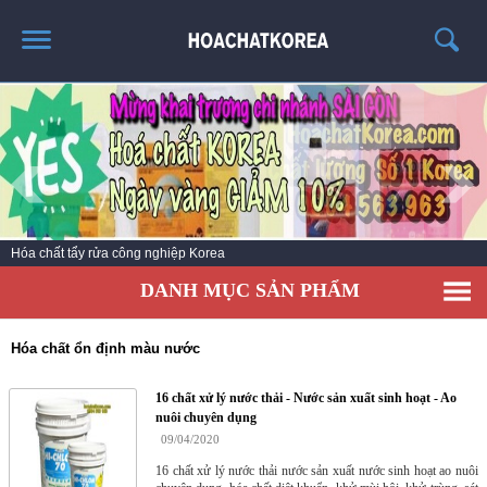
TRANG CHỦ
GIỚI THIỆU
THÔNG TIN SẢN PHẨM
TIN TỨC
Hóa chất vệ sinh làm sạch số 1 Hàn Quốc
LIÊN HỆ
DANH MỤC SẢN PHẨM
CATALOG
TUYỂN DỤNG
Hóa chất ổn định màu nước
16 chất xử lý nước thải - Nước sản xuất sinh hoạt - Ao
nuôi chuyên dụng
09/04/2020
16 chất xử lý nước thải nước sản xuất nước sinh hoạt ao nuôi