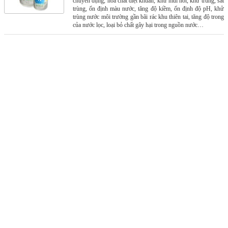
chuyên dụng, hóa chất diệt khuẩn, khử mùi hôi, khử trùng, sát
trùng, ổn định màu nước, tăng độ kiềm, ổn định độ pH, khử
trùng nước môi trường gần bãi rác khu thiên tai, tăng độ trong
của nước lọc, loại bỏ chất gây hại trong nguồn nước…