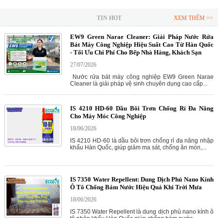
TIN HOT
XEM THÊM >>
EW9 Green Narae Cleaner: Giải Pháp Nước Rửa
Bát Máy Công Nghiệp Hiệu Suất Cao Từ Hàn Quốc
- Tối Ưu Chi Phí Cho Bếp Nhà Hàng, Khách Sạn
27/07/2026
Nước rửa bát máy công nghiệp EW9 Green Narae
Cleaner là giải pháp vệ sinh chuyên dụng cao cấp...
IS 4210 HD-60 Dầu Bôi Trơn Chống Rỉ Đa Năng
Cho Máy Móc Công Nghiệp
18/06/2026
IS 4210 HD-60 là dầu bôi trơn chống rỉ đa năng nhập
khẩu Hàn Quốc, giúp giảm ma sát, chống ăn mòn,...
IS 7350 Water Repellent: Dung Dịch Phủ Nano Kính
Ô Tô Chống Bám Nước Hiệu Quả Khi Trời Mưa
18/06/2026
IS 7350 Water Repellent là dung dịch phủ nano kính ô