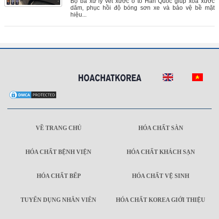
Bộ ba xử lý vết xước ô tô Hàn Quốc giúp xóa xước
dăm, phục hồi độ bóng sơn xe và bảo vệ bề mặt
hiệu...
VỀ TRANG CHỦ
HÓA CHẤT SÀN
HÓA CHẤT BỆNH VIỆN
HÓA CHẤT KHÁCH SẠN
HÓA CHẤT BẾP
HÓA CHẤT VỆ SINH
TUYỂN DỤNG NHÂN VIÊN
HÓA CHẤT KOREA GIỚI THIỆU