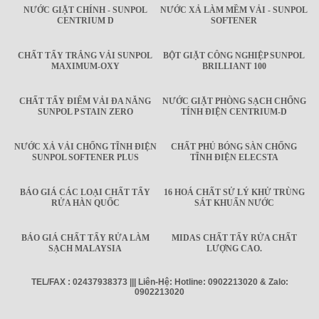
NƯỚC GIẶT CHÍNH - SUNPOL
NƯỚC XẢ LÀM MỀM VẢI - SUNPOL
CENTRIUM D
SOFTENER
CHẤT TẨY TRẮNG VẢI SUNPOL
BỘT GIẶT CÔNG NGHIỆP SUNPOL
MAXIMUM-OXY
BRILLIANT 100
CHẤT TẨY ĐIỂM VẢI ĐA NĂNG
NƯỚC GIẶT PHÒNG SẠCH CHỐNG
SUNPOL P STAIN ZERO
TÍNH ĐIỆN CENTRIUM-D
NƯỚC XẢ VẢI CHỐNG TĨNH ĐIỆN
CHẤT PHỦ BÓNG SÀN CHỐNG
SUNPOL SOFTENER PLUS
TĨNH ĐIỆN ELECSTA
BÁO GIÁ CÁC LOẠI CHẤT TẨY
16 HOÁ CHẤT SỬ LÝ KHỬ TRÙNG
RỬA HÀN QUỐC
SÁT KHUẨN NƯỚC
BÁO GIÁ CHẤT TẨY RỬA LÀM
MIDAS CHẤT TẨY RỬA CHẤT
SẠCH MALAYSIA
LƯỢNG CAO.
TEL/FAX : 02437938373 ||| Liên-Hệ: Hotline: 0902213020 & Zalo:
0902213020