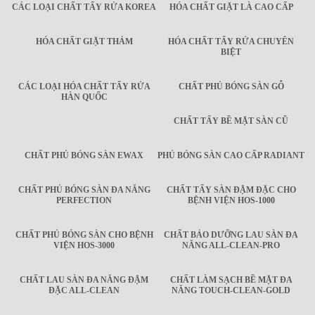
CÁC LOẠI CHẤT TẨY RỬA KOREA
HÓA CHẤT GIẶT LÀ CAO CẤP
HÓA CHẤT GIẶT THẢM
HÓA CHẤT TẨY RỬA CHUYÊN
BIỆT
CÁC LOẠI HÓA CHẤT TẨY RỬA
CHẤT PHỦ BÓNG SÀN GỖ
HÀN QUỐC
CHẤT TẨY BỀ MẶT SÀN CŨ
CHẤT PHỦ BÓNG SÀN EWAX
PHỦ BÓNG SÀN CAO CẤP RADIANT
CHẤT PHỦ BÓNG SÀN ĐA NĂNG
CHẤT TẨY SÀN ĐẬM ĐẶC CHO
PERFECTION
BỆNH VIỆN HOS-1000
CHẤT PHỦ BÓNG SÀN CHO BỆNH
CHẤT BẢO DƯỠNG LAU SÀN ĐA
VIỆN HOS-3000
NĂNG ALL-CLEAN-PRO
CHẤT LAU SÀN ĐA NĂNG ĐẬM
CHẤT LÀM SẠCH BỀ MẶT ĐA
ĐẶC ALL-CLEAN
NĂNG TOUCH-CLEAN-GOLD