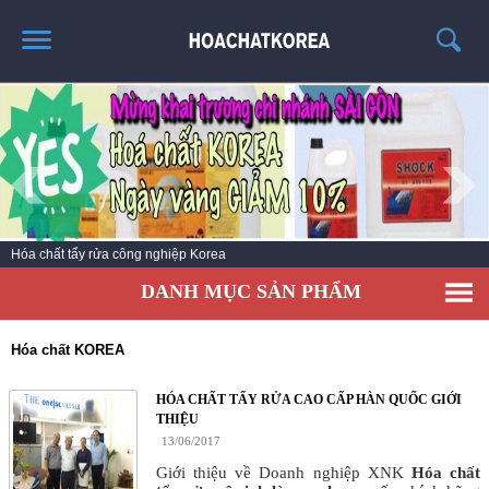
TRANG CHỦ
GIỚI THIỆU
THÔNG TIN SẢN PHẨM
TIN TỨC
Hóa chất vệ sinh làm sạch số 1 Hàn Quốc
LIÊN HỆ
DANH MỤC SẢN PHẨM
CATALOG
TUYỂN DỤNG
Hóa chất KOREA
HÓA CHẤT TẨY RỬA CAO CẤP HÀN QUỐC GIỚI
THIỆU
13/06/2017
Giới thiệu về Doanh nghiệp XNK
Hóa chất