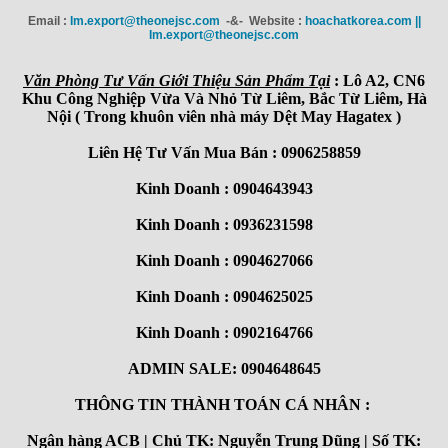
Email :
Im.export@theonejsc.com
-&- Website :
hoachatkorea.com ||
Im.export@theonejsc.com
Văn Phòng Tư Vấn Giới Thiệu Sản Phẩm Tại
: Lô A2, CN6
Khu Công Nghiệp Vừa Và Nhỏ Từ Liêm, Bắc Từ Liêm, Hà
Nội ( Trong khuôn viên nhà máy Dệt May Hagatex )
Liên Hệ Tư Vấn Mua Bán : 0906258859
Kinh Doanh : 0904643943
Kinh Doanh : 0936231598
Kinh Doanh : 0904627066
Kinh Doanh : 0904625025
Kinh Doanh : 0902164766
ADMIN SALE: 0904648645
THÔNG TIN THÀNH TOÁN CÁ NHÂN :
Ngân hàng ACB | Chủ TK: Nguyễn Trung Dũng | Số TK: