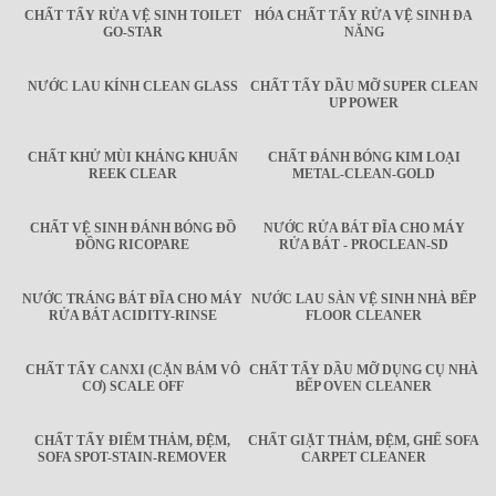
CHẤT TẨY RỬA VỆ SINH TOILET
HÓA CHẤT TẨY RỬA VỆ SINH ĐA
GO-STAR
NĂNG
NƯỚC LAU KÍNH CLEAN GLASS
CHẤT TẨY DẦU MỠ SUPER CLEAN
UP POWER
CHẤT KHỬ MÙI KHÁNG KHUẨN
CHẤT ĐÁNH BÓNG KIM LOẠI
REEK CLEAR
METAL-CLEAN-GOLD
CHẤT VỆ SINH ĐÁNH BÓNG ĐỒ
NƯỚC RỬA BÁT ĐĨA CHO MÁY
ĐỒNG RICOPARE
RỬA BÁT - PROCLEAN-SD
NƯỚC TRÁNG BÁT ĐĨA CHO MÁY
NƯỚC LAU SÀN VỆ SINH NHÀ BẾP
RỬA BÁT ACIDITY-RINSE
FLOOR CLEANER
CHẤT TẨY CANXI (CẶN BÁM VÔ
CHẤT TẨY DẦU MỠ DỤNG CỤ NHÀ
CƠ) SCALE OFF
BẾP OVEN CLEANER
CHẤT TẨY ĐIỂM THẢM, ĐỆM,
CHẤT GIẶT THẢM, ĐỆM, GHẾ SOFA
SOFA SPOT-STAIN-REMOVER
CARPET CLEANER