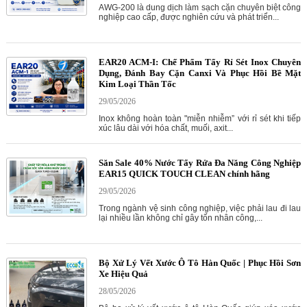
AWG-200 là dung dịch làm sạch cặn chuyên biệt công
nghiệp cao cấp, được nghiên cứu và phát triển...
EAR20 ACM-I: Chế Phẩm Tẩy Rỉ Sét Inox Chuyên
Dụng, Đánh Bay Cặn Canxi Và Phục Hồi Bề Mặt
Kim Loại Thần Tốc
29/05/2026
Inox không hoàn toàn "miễn nhiễm” với rỉ sét khi tiếp
xúc lâu dài với hóa chất, muối, axit...
Săn Sale 40% Nước Tẩy Rửa Đa Năng Công Nghiệp
EAR15 QUICK TOUCH CLEAN chính hãng
29/05/2026
Trong ngành vệ sinh công nghiệp, việc phải lau đi lau
lại nhiều lần không chỉ gây tốn nhân công,...
Bộ Xử Lý Vết Xước Ô Tô Hàn Quốc | Phục Hồi Sơn
Xe Hiệu Quả
28/05/2026