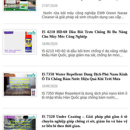
27/07/2026
Nước rửa bát máy công nghiệp EW9 Green Narae
Cleaner là giải pháp vệ sinh chuyên dụng cao cấp...
IS 4210 HD-60 Dầu Bôi Trơn Chống Rỉ Đa Năng
Cho Máy Móc Công Nghiệp
18/06/2026
IS 4210 HD-60 là dầu bôi trơn chống rỉ đa năng nhập
khẩu Hàn Quốc, giúp giảm ma sát, chống ăn mòn,...
IS 7350 Water Repellent: Dung Dịch Phủ Nano Kính
Ô Tô Chống Bám Nước Hiệu Quả Khi Trời Mưa
18/06/2026
IS 7350 Water Repellent là dung dịch phủ nano kính ô
tô nhập khẩu Hàn Quốc giúp chống bám nước,...
IS 7320 Under Coating – Giải pháp phủ gầm ô tô
chuyên nghiệp giúp chống rỉ sét, giảm ồn và bảo vệ
xe bền bỉ theo thời gian.