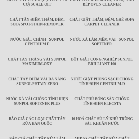
CƠ) SCALE OFF
BẾP OVEN CLEANER
CHẤT TẨY ĐIỂM THẢM, ĐỆM,
CHẤT GIẶT THẢM, ĐỆM, GHẾ SOFA
SOFA SPOT-STAIN-REMOVER
CARPET CLEANER
NƯỚC GIẶT CHÍNH - SUNPOL
NƯỚC XẢ LÀM MỀM VẢI - SUNPOL
CENTRIUM D
SOFTENER
CHẤT TẨY TRẮNG VẢI SUNPOL
BỘT GIẶT CÔNG NGHIỆP SUNPOL
MAXIMUM-OXY
BRILLIANT 100
CHẤT TẨY ĐIỂM VẢI ĐA NĂNG
NƯỚC GIẶT PHÒNG SẠCH CHỐNG
SUNPOL P STAIN ZERO
TÍNH ĐIỆN CENTRIUM-D
NƯỚC XẢ VẢI CHỐNG TĨNH ĐIỆN
CHẤT PHỦ BÓNG SÀN CHỐNG
SUNPOL SOFTENER PLUS
TĨNH ĐIỆN ELECSTA
BÁO GIÁ CÁC LOẠI CHẤT TẨY
16 HOÁ CHẤT SỬ LÝ KHỬ TRÙNG
RỬA HÀN QUỐC
SÁT KHUẨN NƯỚC
BÁO GIÁ CHẤT TẨY RỬA LÀM
MIDAS CHẤT TẨY RỬA CHẤT