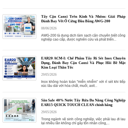
Tẩy Cặn Canxi Trên Kính Và Nhôm: Giải Pháp
Đánh Bay Vết Ố Cứng Đầu Bằng AWG-200
08/06/2026
AWG-200 là dung dịch làm sạch cặn chuyên biệt công
nghiệp cao cấp, được nghiên cứu và phát triển...
EAR20 ACM-I: Chế Phẩm Tẩy Rỉ Sét Inox Chuyên
Dụng, Đánh Bay Cặn Canxi Và Phục Hồi Bề Mặt
Kim Loại Thần Tốc
29/05/2026
Inox không hoàn toàn "miễn nhiễm” với rỉ sét khi tiếp
xúc lâu dài với hóa chất, muối, axit...
Săn Sale 40% Nước Tẩy Rửa Đa Năng Công Nghiệp
EAR15 QUICK TOUCH CLEAN chính hãng
29/05/2026
Trong ngành vệ sinh công nghiệp, việc phải lau đi lau
lại nhiều lần không chỉ gây tốn nhân công,...