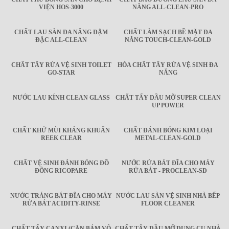
VIỆN HOS-3000
NĂNG ALL-CLEAN-PRO
CHẤT LAU SÀN ĐA NĂNG ĐẬM
CHẤT LÀM SẠCH BỀ MẶT ĐA
ĐẶC ALL-CLEAN
NĂNG TOUCH-CLEAN-GOLD
CHẤT TẨY RỬA VỆ SINH TOILET
HÓA CHẤT TẨY RỬA VỆ SINH ĐA
GO-STAR
NĂNG
NƯỚC LAU KÍNH CLEAN GLASS
CHẤT TẨY DẦU MỠ SUPER CLEAN
UP POWER
CHẤT KHỬ MÙI KHÁNG KHUẨN
CHẤT ĐÁNH BÓNG KIM LOẠI
REEK CLEAR
METAL-CLEAN-GOLD
CHẤT VỆ SINH ĐÁNH BÓNG ĐỒ
NƯỚC RỬA BÁT ĐĨA CHO MÁY
ĐỒNG RICOPARE
RỬA BÁT - PROCLEAN-SD
NƯỚC TRÁNG BÁT ĐĨA CHO MÁY
NƯỚC LAU SÀN VỆ SINH NHÀ BẾP
RỬA BÁT ACIDITY-RINSE
FLOOR CLEANER
CHẤT TẨY CANXI (CẶN BÁM VÔ
CHẤT TẨY DẦU MỠ DỤNG CỤ NHÀ