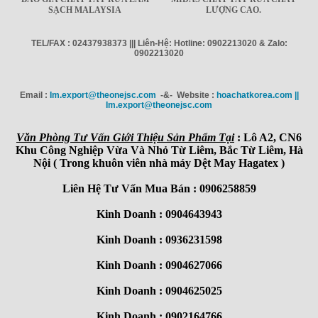
SẠCH MALAYSIA
LƯỢNG CAO.
TEL/FAX : 02437938373 ||| Liên-Hệ: Hotline: 0902213020 & Zalo:
0902213020
Email :
Im.export@theonejsc.com
-&- Website :
hoachatkorea.com ||
Im.export@theonejsc.com
Văn Phòng Tư Vấn Giới Thiệu Sản Phẩm Tại
: Lô A2, CN6
Khu Công Nghiệp Vừa Và Nhỏ Từ Liêm, Bắc Từ Liêm, Hà
Nội ( Trong khuôn viên nhà máy Dệt May Hagatex )
Liên Hệ Tư Vấn Mua Bán : 0906258859
Kinh Doanh : 0904643943
Kinh Doanh : 0936231598
Kinh Doanh : 0904627066
Kinh Doanh : 0904625025
Kinh Doanh : 0902164766