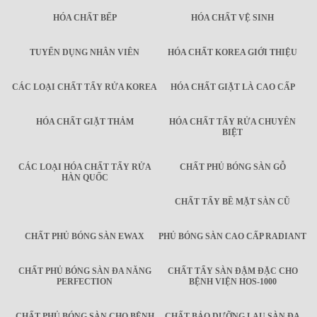
HÓA CHẤT BẾP
HÓA CHẤT VỆ SINH
TUYỂN DỤNG NHÂN VIÊN
HÓA CHẤT KOREA GIỚI THIỆU
CÁC LOẠI CHẤT TẨY RỬA KOREA
HÓA CHẤT GIẶT LÀ CAO CẤP
HÓA CHẤT GIẶT THẢM
HÓA CHẤT TẨY RỬA CHUYÊN
BIỆT
CÁC LOẠI HÓA CHẤT TẨY RỬA
CHẤT PHỦ BÓNG SÀN GỖ
HÀN QUỐC
CHẤT TẨY BỀ MẶT SÀN CŨ
CHẤT PHỦ BÓNG SÀN EWAX
PHỦ BÓNG SÀN CAO CẤP RADIANT
CHẤT PHỦ BÓNG SÀN ĐA NĂNG
CHẤT TẨY SÀN ĐẬM ĐẶC CHO
PERFECTION
BỆNH VIỆN HOS-1000
CHẤT PHỦ BÓNG SÀN CHO BỆNH
CHẤT BẢO DƯỠNG LAU SÀN ĐA