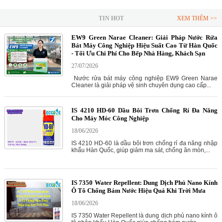
TIN HOT
XEM THÊM >>
EW9 Green Narae Cleaner: Giải Pháp Nước Rửa
Bát Máy Công Nghiệp Hiệu Suất Cao Từ Hàn Quốc
- Tối Ưu Chi Phí Cho Bếp Nhà Hàng, Khách Sạn
27/07/2026
Nước rửa bát máy công nghiệp EW9 Green Narae
Cleaner là giải pháp vệ sinh chuyên dụng cao cấp...
IS 4210 HD-60 Dầu Bôi Trơn Chống Rỉ Đa Năng
Cho Máy Móc Công Nghiệp
18/06/2026
IS 4210 HD-60 là dầu bôi trơn chống rỉ đa năng nhập
khẩu Hàn Quốc, giúp giảm ma sát, chống ăn mòn,...
IS 7350 Water Repellent: Dung Dịch Phủ Nano Kính
Ô Tô Chống Bám Nước Hiệu Quả Khi Trời Mưa
18/06/2026
IS 7350 Water Repellent là dung dịch phủ nano kính ô