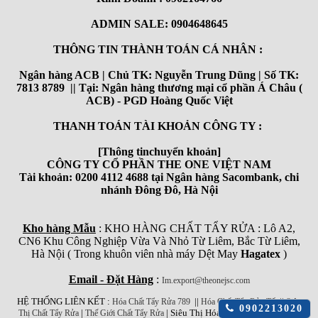
ADMIN SALE: 0904648645
THÔNG TIN THÀNH TOÁN CÁ NHÂN :
Ngân hàng ACB | Chủ TK: Nguyễn Trung Dũng | Số TK:
7813 8789 || Tại: Ngân hàng thương mại cổ phần Á Châu (
ACB) - PGD Hoàng Quốc Việt
THANH TOÁN TÀI KHOẢN CÔNG TY :
[Thông tinchuyển khoản]
CÔNG TY CỔ PHẦN THE ONE VIỆT NAM
Tài khoản: 0200 4112 4688 tại Ngân hàng Sacombank, chi
nhánh Đông Đô, Hà Nội
Kho hàng Mẫu
: KHO HÀNG CHẤT TẨY RỬA : Lô A2,
CN6 Khu Công Nghiệp Vừa Và Nhỏ Từ Liêm, Bắc Từ Liêm,
Hà Nội ( Trong khuôn viên nhà máy Dệt May
Hagatex
)
Email - Đặt Hàng
:
Im.export@theonejsc.com
HỆ THỐNG LIÊN KẾT :
||
||
Hóa Chất Tẩy Rửa 789
Hóa Chất Tẩy Rửa Tốt
Siêu
Click
0902213020
|
| Siêu Thị Hóa Chất Công Nghiệp
Thị Chất Tẩy Rửa
Thế Giới Chất Tẩy Rửa
để