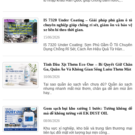
tô nhập khẩu Hàn Quốc giúp chống bám nước,...
IS 7320 Under Coating – Giải pháp phủ gầm ô tô
chuyên nghiệp giúp chống rỉ sét, giảm ồn và bảo vệ
xe bền bỉ theo thời gian.
15/06/2026
IS 7320 Under Coating: Sơn Phủ Gầm Ô Tô Chuyên
Dụng Chống Rỉ Sét, Cách Âm Hiệu Quả Từ Hàn...
Tinh Dầu Xịt Thơm Eco One – Bí Quyết Giữ Chăn
Ga, Quần Áo Và Không Gian Sống Luôn Thơm Mát
10/06/2026
Tại sao quần áo sạch vẫn chưa đủ? Quần áo sạch
nhưng nhanh mất mùi thơm, chăn ga dễ ám mùi ẩm
hay...
Gom sạch bụi kho xưởng 1 bước: Tưởng không dễ
mà dễ không tưởng với EK DUST OIL
08/06/2026
Khu vực xí nghiệp, kho bãi và trung tâm thương mại
liên tục đối mặt với lượng bụi mịn công...