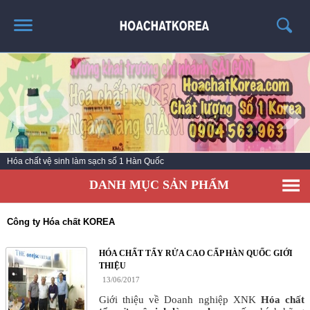
TRANG CHỦ
GIỚI THIỆU
THÔNG TIN SẢN PHẨM
TIN TỨC
Hóa chất vệ sinh làm sạch số 1 Hàn Quốc
LIÊN HỆ
DANH MỤC SẢN PHẨM
CATALOG
TUYỂN DỤNG
Công ty Hóa chất KOREA
HÓA CHẤT TẨY RỬA CAO CẤP HÀN QUỐC GIỚI
THIỆU
13/06/2017
Giới thiệu về Doanh nghiệp XNK
Hóa chất