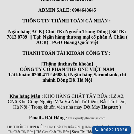
ADMIN SALE: 0904648645
THÔNG TIN THÀNH TOÁN CÁ NHÂN :
Ngân hàng ACB | Chủ TK: Nguyễn Trung Dũng | Số TK:
7813 8789 || Tại: Ngân hàng thương mại cổ phần Á Châu (
ACB) - PGD Hoàng Quốc Việt
THANH TOÁN TÀI KHOẢN CÔNG TY :
[Thông tinchuyển khoản]
CÔNG TY CỔ PHẦN THE ONE VIỆT NAM
Tài khoản: 0200 4112 4688 tại Ngân hàng Sacombank, chi
nhánh Đông Đô, Hà Nội
Kho hàng Mẫu
: KHO HÀNG CHẤT TẨY RỬA : Lô A2,
CN6 Khu Công Nghiệp Vừa Và Nhỏ Từ Liêm, Bắc Từ Liêm,
Hà Nội ( Trong khuôn viên nhà máy Dệt May
Hagatex
)
Email - Đặt Hàng
:
Im.export@theonejsc.com
HỆ THỐNG LIÊN KẾT :
||
||
Hóa Chất Tẩy Rửa 789
Hóa Chất Tẩy Rửa Tốt
Siêu
Click
0902213020
|
| Siêu Thị Hóa Chất Công Nghiệp
Thị Chất Tẩy Rửa
Thế Giới Chất Tẩy Rửa
để