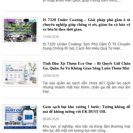
tô nhập khẩu Hàn Quốc giúp chống bám nước,...
IS 7320 Under Coating – Giải pháp phủ gầm ô tô
chuyên nghiệp giúp chống rỉ sét, giảm ồn và bảo vệ
xe bền bỉ theo thời gian.
15/06/2026
IS 7320 Under Coating: Sơn Phủ Gầm Ô Tô Chuyên
Dụng Chống Rỉ Sét, Cách Âm Hiệu Quả Từ Hàn...
Tinh Dầu Xịt Thơm Eco One – Bí Quyết Giữ Chăn
Ga, Quần Áo Và Không Gian Sống Luôn Thơm Mát
10/06/2026
Tại sao quần áo sạch vẫn chưa đủ? Quần áo sạch
nhưng nhanh mất mùi thơm, chăn ga dễ ám mùi ẩm
hay...
Gom sạch bụi kho xưởng 1 bước: Tưởng không dễ
mà dễ không tưởng với EK DUST OIL
08/06/2026
Khu vực xí nghiệp, kho bãi và trung tâm thương mại
liên tục đối mặt với lượng bụi mịn công...