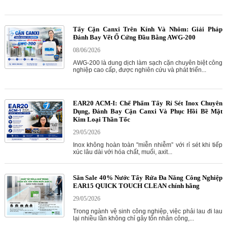
Tẩy Cặn Canxi Trên Kính Và Nhôm: Giải Pháp
Đánh Bay Vết Ố Cứng Đầu Bằng AWG-200
08/06/2026
AWG-200 là dung dịch làm sạch cặn chuyên biệt công
nghiệp cao cấp, được nghiên cứu và phát triển...
EAR20 ACM-I: Chế Phẩm Tẩy Rỉ Sét Inox Chuyên
Dụng, Đánh Bay Cặn Canxi Và Phục Hồi Bề Mặt
Kim Loại Thần Tốc
29/05/2026
Inox không hoàn toàn "miễn nhiễm” với rỉ sét khi tiếp
xúc lâu dài với hóa chất, muối, axit...
Săn Sale 40% Nước Tẩy Rửa Đa Năng Công Nghiệp
EAR15 QUICK TOUCH CLEAN chính hãng
29/05/2026
Trong ngành vệ sinh công nghiệp, việc phải lau đi lau
lại nhiều lần không chỉ gây tốn nhân công,...