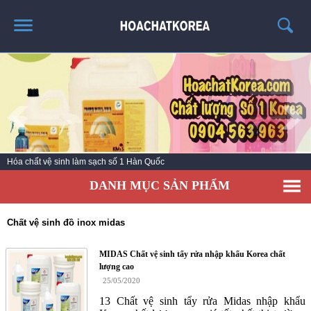
TRANG CHỦ
GIỚI THIỆU
THÔNG TIN SẢN PHẨM
TIN TỨC
Hóa chất vệ sinh làm sạch số 1 Hàn Quốc
LIÊN HỆ
DANH MỤC SẢN PHẨM
CATALOG
TUYỂN DỤNG
Chất vệ sinh đồ inox midas
MIDAS Chất vệ sinh tẩy rửa nhập khẩu Korea chất
lượng cao
25/05/2020
13 Chất vệ sinh tẩy rửa Midas nhập khẩu