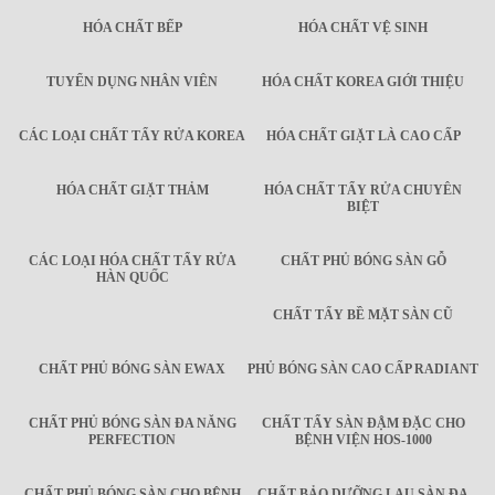
HÓA CHẤT BẾP
HÓA CHẤT VỆ SINH
TUYỂN DỤNG NHÂN VIÊN
HÓA CHẤT KOREA GIỚI THIỆU
CÁC LOẠI CHẤT TẨY RỬA KOREA
HÓA CHẤT GIẶT LÀ CAO CẤP
HÓA CHẤT GIẶT THẢM
HÓA CHẤT TẨY RỬA CHUYÊN
BIỆT
CÁC LOẠI HÓA CHẤT TẨY RỬA
CHẤT PHỦ BÓNG SÀN GỖ
HÀN QUỐC
CHẤT TẨY BỀ MẶT SÀN CŨ
CHẤT PHỦ BÓNG SÀN EWAX
PHỦ BÓNG SÀN CAO CẤP RADIANT
CHẤT PHỦ BÓNG SÀN ĐA NĂNG
CHẤT TẨY SÀN ĐẬM ĐẶC CHO
PERFECTION
BỆNH VIỆN HOS-1000
CHẤT PHỦ BÓNG SÀN CHO BỆNH
CHẤT BẢO DƯỠNG LAU SÀN ĐA