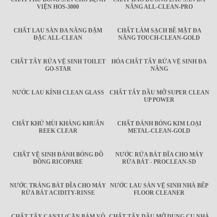
VIỆN HOS-3000
NĂNG ALL-CLEAN-PRO
CHẤT LAU SÀN ĐA NĂNG ĐẬM
CHẤT LÀM SẠCH BỀ MẶT ĐA
ĐẶC ALL-CLEAN
NĂNG TOUCH-CLEAN-GOLD
CHẤT TẨY RỬA VỆ SINH TOILET
HÓA CHẤT TẨY RỬA VỆ SINH ĐA
GO-STAR
NĂNG
NƯỚC LAU KÍNH CLEAN GLASS
CHẤT TẨY DẦU MỠ SUPER CLEAN
UP POWER
CHẤT KHỬ MÙI KHÁNG KHUẨN
CHẤT ĐÁNH BÓNG KIM LOẠI
REEK CLEAR
METAL-CLEAN-GOLD
CHẤT VỆ SINH ĐÁNH BÓNG ĐỒ
NƯỚC RỬA BÁT ĐĨA CHO MÁY
ĐỒNG RICOPARE
RỬA BÁT - PROCLEAN-SD
NƯỚC TRÁNG BÁT ĐĨA CHO MÁY
NƯỚC LAU SÀN VỆ SINH NHÀ BẾP
RỬA BÁT ACIDITY-RINSE
FLOOR CLEANER
CHẤT TẨY CANXI (CẶN BÁM VÔ
CHẤT TẨY DẦU MỠ DỤNG CỤ NHÀ