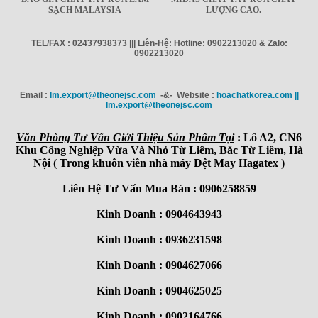
SẠCH MALAYSIA
LƯỢNG CAO.
TEL/FAX : 02437938373 ||| Liên-Hệ: Hotline: 0902213020 & Zalo:
0902213020
Email :
Im.export@theonejsc.com
-&- Website :
hoachatkorea.com ||
Im.export@theonejsc.com
Văn Phòng Tư Vấn Giới Thiệu Sản Phẩm Tại
: Lô A2, CN6
Khu Công Nghiệp Vừa Và Nhỏ Từ Liêm, Bắc Từ Liêm, Hà
Nội ( Trong khuôn viên nhà máy Dệt May Hagatex )
Liên Hệ Tư Vấn Mua Bán : 0906258859
Kinh Doanh : 0904643943
Kinh Doanh : 0936231598
Kinh Doanh : 0904627066
Kinh Doanh : 0904625025
Kinh Doanh : 0902164766