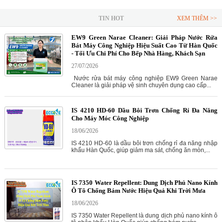
TIN HOT
XEM THÊM >>
EW9 Green Narae Cleaner: Giải Pháp Nước Rửa
Bát Máy Công Nghiệp Hiệu Suất Cao Từ Hàn Quốc
- Tối Ưu Chi Phí Cho Bếp Nhà Hàng, Khách Sạn
27/07/2026
Nước rửa bát máy công nghiệp EW9 Green Narae
Cleaner là giải pháp vệ sinh chuyên dụng cao cấp...
IS 4210 HD-60 Dầu Bôi Trơn Chống Rỉ Đa Năng
Cho Máy Móc Công Nghiệp
18/06/2026
IS 4210 HD-60 là dầu bôi trơn chống rỉ đa năng nhập
khẩu Hàn Quốc, giúp giảm ma sát, chống ăn mòn,...
IS 7350 Water Repellent: Dung Dịch Phủ Nano Kính
Ô Tô Chống Bám Nước Hiệu Quả Khi Trời Mưa
18/06/2026
IS 7350 Water Repellent là dung dịch phủ nano kính ô