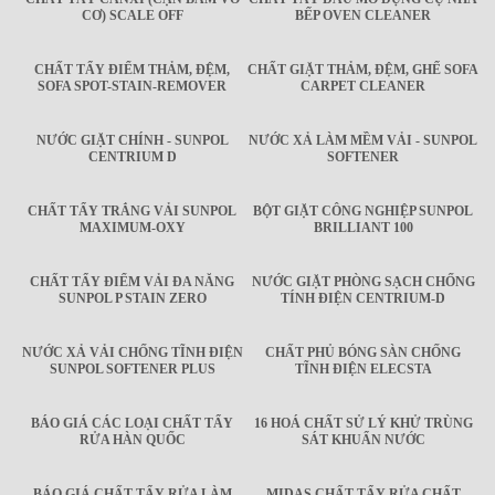
CƠ) SCALE OFF
BẾP OVEN CLEANER
CHẤT TẨY ĐIỂM THẢM, ĐỆM,
CHẤT GIẶT THẢM, ĐỆM, GHẾ SOFA
SOFA SPOT-STAIN-REMOVER
CARPET CLEANER
NƯỚC GIẶT CHÍNH - SUNPOL
NƯỚC XẢ LÀM MỀM VẢI - SUNPOL
CENTRIUM D
SOFTENER
CHẤT TẨY TRẮNG VẢI SUNPOL
BỘT GIẶT CÔNG NGHIỆP SUNPOL
MAXIMUM-OXY
BRILLIANT 100
CHẤT TẨY ĐIỂM VẢI ĐA NĂNG
NƯỚC GIẶT PHÒNG SẠCH CHỐNG
SUNPOL P STAIN ZERO
TÍNH ĐIỆN CENTRIUM-D
NƯỚC XẢ VẢI CHỐNG TĨNH ĐIỆN
CHẤT PHỦ BÓNG SÀN CHỐNG
SUNPOL SOFTENER PLUS
TĨNH ĐIỆN ELECSTA
BÁO GIÁ CÁC LOẠI CHẤT TẨY
16 HOÁ CHẤT SỬ LÝ KHỬ TRÙNG
RỬA HÀN QUỐC
SÁT KHUẨN NƯỚC
BÁO GIÁ CHẤT TẨY RỬA LÀM
MIDAS CHẤT TẨY RỬA CHẤT