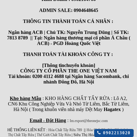
ADMIN SALE: 0904648645
THÔNG TIN THÀNH TOÁN CÁ NHÂN :
Ngân hàng ACB | Chủ TK: Nguyễn Trung Dũng | Số TK:
7813 8789 || Tại: Ngân hàng thương mại cổ phần Á Châu (
ACB) - PGD Hoàng Quốc Việt
THANH TOÁN TÀI KHOẢN CÔNG TY :
[Thông tinchuyển khoản]
CÔNG TY CỔ PHẦN THE ONE VIỆT NAM
Tài khoản: 0200 4112 4688 tại Ngân hàng Sacombank, chi
nhánh Đông Đô, Hà Nội
Kho hàng Mẫu
: KHO HÀNG CHẤT TẨY RỬA : Lô A2,
CN6 Khu Công Nghiệp Vừa Và Nhỏ Từ Liêm, Bắc Từ Liêm,
Hà Nội ( Trong khuôn viên nhà máy Dệt May
Hagatex
)
Email - Đặt Hàng
:
Im.export@theonejsc.com
HỆ THỐNG LIÊN KẾT :
||
||
Hóa Chất Tẩy Rửa 789
Hóa Chất Tẩy Rửa Tốt
Siêu
Click
0902213020
|
| Siêu Thị Hóa Chất Công Nghiệp
Thị Chất Tẩy Rửa
Thế Giới Chất Tẩy Rửa
để