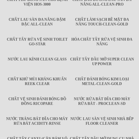
VIỆN HOS-3000
NĂNG ALL-CLEAN-PRO
CHẤT LAU SÀN ĐA NĂNG ĐẬM
CHẤT LÀM SẠCH BỀ MẶT ĐA
ĐẶC ALL-CLEAN
NĂNG TOUCH-CLEAN-GOLD
CHẤT TẨY RỬA VỆ SINH TOILET
HÓA CHẤT TẨY RỬA VỆ SINH ĐA
GO-STAR
NĂNG
NƯỚC LAU KÍNH CLEAN GLASS
CHẤT TẨY DẦU MỠ SUPER CLEAN
UP POWER
CHẤT KHỬ MÙI KHÁNG KHUẨN
CHẤT ĐÁNH BÓNG KIM LOẠI
REEK CLEAR
METAL-CLEAN-GOLD
CHẤT VỆ SINH ĐÁNH BÓNG ĐỒ
NƯỚC RỬA BÁT ĐĨA CHO MÁY
ĐỒNG RICOPARE
RỬA BÁT - PROCLEAN-SD
NƯỚC TRÁNG BÁT ĐĨA CHO MÁY
NƯỚC LAU SÀN VỆ SINH NHÀ BẾP
RỬA BÁT ACIDITY-RINSE
FLOOR CLEANER
CHẤT TẨY CANXI (CẶN BÁM VÔ
CHẤT TẨY DẦU MỠ DỤNG CỤ NHÀ