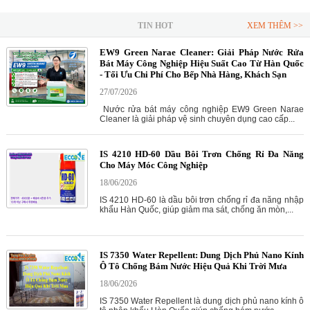
TIN HOT
XEM THÊM >>
EW9 Green Narae Cleaner: Giải Pháp Nước Rửa
Bát Máy Công Nghiệp Hiệu Suất Cao Từ Hàn Quốc
- Tối Ưu Chi Phí Cho Bếp Nhà Hàng, Khách Sạn
27/07/2026
Nước rửa bát máy công nghiệp EW9 Green Narae
Cleaner là giải pháp vệ sinh chuyên dụng cao cấp...
IS 4210 HD-60 Dầu Bôi Trơn Chống Rỉ Đa Năng
Cho Máy Móc Công Nghiệp
18/06/2026
IS 4210 HD-60 là dầu bôi trơn chống rỉ đa năng nhập
khẩu Hàn Quốc, giúp giảm ma sát, chống ăn mòn,...
IS 7350 Water Repellent: Dung Dịch Phủ Nano Kính
Ô Tô Chống Bám Nước Hiệu Quả Khi Trời Mưa
18/06/2026
IS 7350 Water Repellent là dung dịch phủ nano kính ô