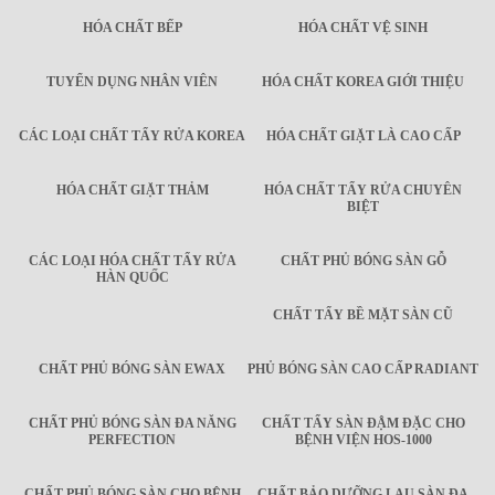
HÓA CHẤT BẾP
HÓA CHẤT VỆ SINH
TUYỂN DỤNG NHÂN VIÊN
HÓA CHẤT KOREA GIỚI THIỆU
CÁC LOẠI CHẤT TẨY RỬA KOREA
HÓA CHẤT GIẶT LÀ CAO CẤP
HÓA CHẤT GIẶT THẢM
HÓA CHẤT TẨY RỬA CHUYÊN
BIỆT
CÁC LOẠI HÓA CHẤT TẨY RỬA
CHẤT PHỦ BÓNG SÀN GỖ
HÀN QUỐC
CHẤT TẨY BỀ MẶT SÀN CŨ
CHẤT PHỦ BÓNG SÀN EWAX
PHỦ BÓNG SÀN CAO CẤP RADIANT
CHẤT PHỦ BÓNG SÀN ĐA NĂNG
CHẤT TẨY SÀN ĐẬM ĐẶC CHO
PERFECTION
BỆNH VIỆN HOS-1000
CHẤT PHỦ BÓNG SÀN CHO BỆNH
CHẤT BẢO DƯỠNG LAU SÀN ĐA