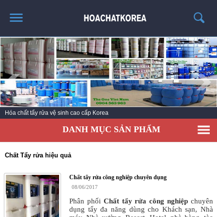
TRANG CHỦ
GIỚI THIỆU
THÔNG TIN SẢN PHẨM
TIN TỨC
Hóa chất tẩy rửa vệ sinh cao cấp Korea
LIÊN HỆ
DANH MỤC SẢN PHẨM
CATALOG
TUYỂN DỤNG
Chất Tẩy rửa hiệu quả
Chất tẩy rửa công nghiệp chuyên dụng
08/06/2017
Phân phối
Chất tẩy rửa công nghiệp
chuyên
dụng tẩy đa năng dùng cho Khách sạn, Nhà