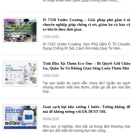
tô nhập khẩu Hàn Quốc giúp chống bám nước,...
IS 7320 Under Coating – Giải pháp phủ gầm ô tô
chuyên nghiệp giúp chống rỉ sét, giảm ồn và bảo vệ
xe bền bỉ theo thời gian.
15/06/2026
IS 7320 Under Coating: Sơn Phủ Gầm Ô Tô Chuyên
Dụng Chống Rỉ Sét, Cách Âm Hiệu Quả Từ Hàn...
Tinh Dầu Xịt Thơm Eco One – Bí Quyết Giữ Chăn
Ga, Quần Áo Và Không Gian Sống Luôn Thơm Mát
10/06/2026
Tại sao quần áo sạch vẫn chưa đủ? Quần áo sạch
nhưng nhanh mất mùi thơm, chăn ga dễ ám mùi ẩm
hay...
Gom sạch bụi kho xưởng 1 bước: Tưởng không dễ
mà dễ không tưởng với EK DUST OIL
08/06/2026
Khu vực xí nghiệp, kho bãi và trung tâm thương mại
liên tục đối mặt với lượng bụi mịn công...