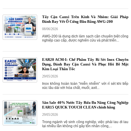
Tẩy Cặn Canxi Trên Kính Và Nhôm: Giải Pháp
Đánh Bay Vết Ố Cứng Đầu Bằng AWG-200
08/06/2026
AWG-200 là dung dịch làm sạch cặn chuyên biệt công
nghiệp cao cấp, được nghiên cứu và phát triển...
EAR20 ACM-I: Chế Phẩm Tẩy Rỉ Sét Inox Chuyên
Dụng, Đánh Bay Cặn Canxi Và Phục Hồi Bề Mặt
Kim Loại Thần Tốc
29/05/2026
Inox không hoàn toàn "miễn nhiễm” với rỉ sét khi tiếp
xúc lâu dài với hóa chất, muối, axit...
Săn Sale 40% Nước Tẩy Rửa Đa Năng Công Nghiệp
EAR15 QUICK TOUCH CLEAN chính hãng
29/05/2026
Trong ngành vệ sinh công nghiệp, việc phải lau đi lau
lại nhiều lần không chỉ gây tốn nhân công,...