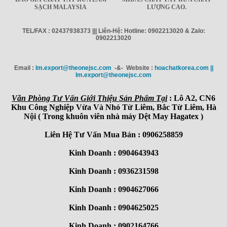
SẠCH MALAYSIA
LƯỢNG CAO.
TEL/FAX : 02437938373 ||| Liên-Hệ: Hotline: 0902213020 & Zalo:
0902213020
Email :
Im.export@theonejsc.com
-&- Website :
hoachatkorea.com ||
Im.export@theonejsc.com
Văn Phòng Tư Vấn Giới Thiệu Sản Phẩm Tại
: Lô A2, CN6
Khu Công Nghiệp Vừa Và Nhỏ Từ Liêm, Bắc Từ Liêm, Hà
Nội ( Trong khuôn viên nhà máy Dệt May Hagatex )
Liên Hệ Tư Vấn Mua Bán : 0906258859
Kinh Doanh : 0904643943
Kinh Doanh : 0936231598
Kinh Doanh : 0904627066
Kinh Doanh : 0904625025
Kinh Doanh : 0902164766