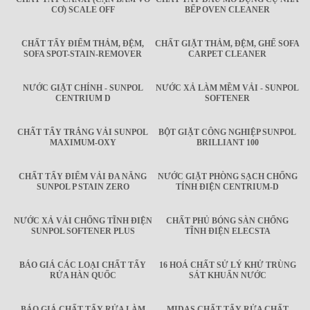
CƠ) SCALE OFF
BẾP OVEN CLEANER
CHẤT TẨY ĐIỂM THẢM, ĐỆM,
CHẤT GIẶT THẢM, ĐỆM, GHẾ SOFA
SOFA SPOT-STAIN-REMOVER
CARPET CLEANER
NƯỚC GIẶT CHÍNH - SUNPOL
NƯỚC XẢ LÀM MỀM VẢI - SUNPOL
CENTRIUM D
SOFTENER
CHẤT TẨY TRẮNG VẢI SUNPOL
BỘT GIẶT CÔNG NGHIỆP SUNPOL
MAXIMUM-OXY
BRILLIANT 100
CHẤT TẨY ĐIỂM VẢI ĐA NĂNG
NƯỚC GIẶT PHÒNG SẠCH CHỐNG
SUNPOL P STAIN ZERO
TÍNH ĐIỆN CENTRIUM-D
NƯỚC XẢ VẢI CHỐNG TĨNH ĐIỆN
CHẤT PHỦ BÓNG SÀN CHỐNG
SUNPOL SOFTENER PLUS
TĨNH ĐIỆN ELECSTA
BÁO GIÁ CÁC LOẠI CHẤT TẨY
16 HOÁ CHẤT SỬ LÝ KHỬ TRÙNG
RỬA HÀN QUỐC
SÁT KHUẨN NƯỚC
BÁO GIÁ CHẤT TẨY RỬA LÀM
MIDAS CHẤT TẨY RỬA CHẤT