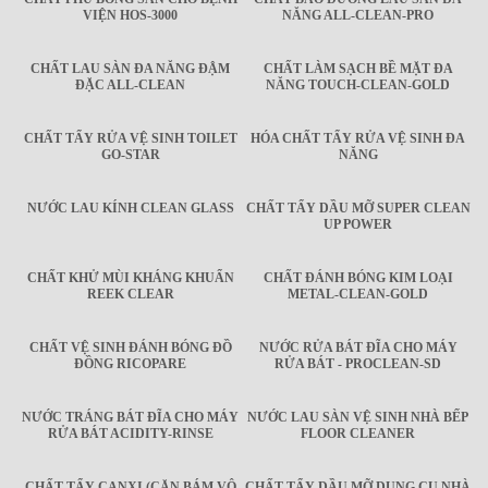
VIỆN HOS-3000
NĂNG ALL-CLEAN-PRO
CHẤT LAU SÀN ĐA NĂNG ĐẬM
CHẤT LÀM SẠCH BỀ MẶT ĐA
ĐẶC ALL-CLEAN
NĂNG TOUCH-CLEAN-GOLD
CHẤT TẨY RỬA VỆ SINH TOILET
HÓA CHẤT TẨY RỬA VỆ SINH ĐA
GO-STAR
NĂNG
NƯỚC LAU KÍNH CLEAN GLASS
CHẤT TẨY DẦU MỠ SUPER CLEAN
UP POWER
CHẤT KHỬ MÙI KHÁNG KHUẨN
CHẤT ĐÁNH BÓNG KIM LOẠI
REEK CLEAR
METAL-CLEAN-GOLD
CHẤT VỆ SINH ĐÁNH BÓNG ĐỒ
NƯỚC RỬA BÁT ĐĨA CHO MÁY
ĐỒNG RICOPARE
RỬA BÁT - PROCLEAN-SD
NƯỚC TRÁNG BÁT ĐĨA CHO MÁY
NƯỚC LAU SÀN VỆ SINH NHÀ BẾP
RỬA BÁT ACIDITY-RINSE
FLOOR CLEANER
CHẤT TẨY CANXI (CẶN BÁM VÔ
CHẤT TẨY DẦU MỠ DỤNG CỤ NHÀ