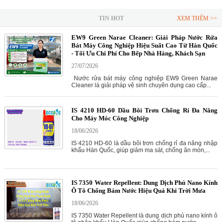
TIN HOT
XEM THÊM >>
EW9 Green Narae Cleaner: Giải Pháp Nước Rửa
Bát Máy Công Nghiệp Hiệu Suất Cao Từ Hàn Quốc
- Tối Ưu Chi Phí Cho Bếp Nhà Hàng, Khách Sạn
27/07/2026
Nước rửa bát máy công nghiệp EW9 Green Narae
Cleaner là giải pháp vệ sinh chuyên dụng cao cấp...
IS 4210 HD-60 Dầu Bôi Trơn Chống Rỉ Đa Năng
Cho Máy Móc Công Nghiệp
18/06/2026
IS 4210 HD-60 là dầu bôi trơn chống rỉ đa năng nhập
khẩu Hàn Quốc, giúp giảm ma sát, chống ăn mòn,...
IS 7350 Water Repellent: Dung Dịch Phủ Nano Kính
Ô Tô Chống Bám Nước Hiệu Quả Khi Trời Mưa
18/06/2026
IS 7350 Water Repellent là dung dịch phủ nano kính ô