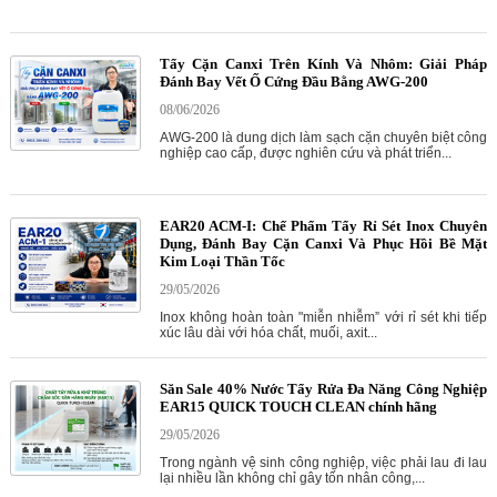
Tẩy Cặn Canxi Trên Kính Và Nhôm: Giải Pháp
Đánh Bay Vết Ố Cứng Đầu Bằng AWG-200
08/06/2026
AWG-200 là dung dịch làm sạch cặn chuyên biệt công
nghiệp cao cấp, được nghiên cứu và phát triển...
EAR20 ACM-I: Chế Phẩm Tẩy Rỉ Sét Inox Chuyên
Dụng, Đánh Bay Cặn Canxi Và Phục Hồi Bề Mặt
Kim Loại Thần Tốc
29/05/2026
Inox không hoàn toàn "miễn nhiễm” với rỉ sét khi tiếp
xúc lâu dài với hóa chất, muối, axit...
Săn Sale 40% Nước Tẩy Rửa Đa Năng Công Nghiệp
EAR15 QUICK TOUCH CLEAN chính hãng
29/05/2026
Trong ngành vệ sinh công nghiệp, việc phải lau đi lau
lại nhiều lần không chỉ gây tốn nhân công,...