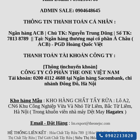
ADMIN SALE: 0904648645
THÔNG TIN THÀNH TOÁN CÁ NHÂN :
Ngân hàng ACB | Chủ TK: Nguyễn Trung Dũng | Số TK:
7813 8789 || Tại: Ngân hàng thương mại cổ phần Á Châu (
ACB) - PGD Hoàng Quốc Việt
THANH TOÁN TÀI KHOẢN CÔNG TY :
[Thông tinchuyển khoản]
CÔNG TY CỔ PHẦN THE ONE VIỆT NAM
Tài khoản: 0200 4112 4688 tại Ngân hàng Sacombank, chi
nhánh Đông Đô, Hà Nội
Kho hàng Mẫu
: KHO HÀNG CHẤT TẨY RỬA : Lô A2,
CN6 Khu Công Nghiệp Vừa Và Nhỏ Từ Liêm, Bắc Từ Liêm,
Hà Nội ( Trong khuôn viên nhà máy Dệt May
Hagatex
)
Email - Đặt Hàng
:
Im.export@theonejsc.com
HỆ THỐNG LIÊN KẾT :
||
||
Hóa Chất Tẩy Rửa 789
Hóa Chất Tẩy Rửa Tốt
Siêu
Click
0902213020
|
| Siêu Thị Hóa Chất Công Nghiệp
Thị Chất Tẩy Rửa
Thế Giới Chất Tẩy Rửa
để