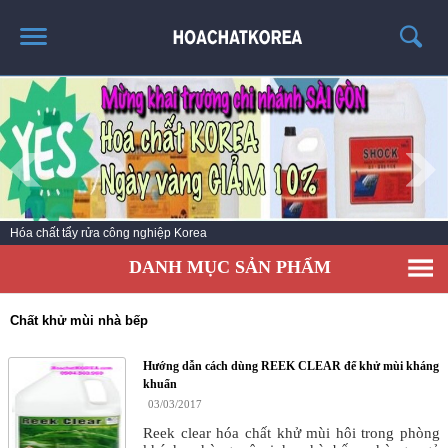
TRANG CHỦ
GIỚI THIỆU
THÔNG TIN SẢN PHẨM
TIN TỨC
Hóa chất tẩy rửa công nghiệp Korea
LIÊN HỆ
DANH MỤC SẢN PHẨM
CATALOG
TUYỂN DỤNG
Chất khử mùi nhà bếp
Hướng dẫn cách dùng REEK CLEAR để khử mùi kháng
khuẩn
03/03/2017
Reek clear hóa chất khử mùi hôi trong phòng