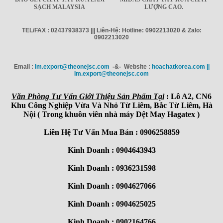
SẠCH MALAYSIA
LƯỢNG CAO.
TEL/FAX : 02437938373 ||| Liên-Hệ: Hotline: 0902213020 & Zalo:
0902213020
Email :
Im.export@theonejsc.com
-&- Website :
hoachatkorea.com ||
Im.export@theonejsc.com
Văn Phòng Tư Vấn Giới Thiệu Sản Phẩm Tại
: Lô A2, CN6
Khu Công Nghiệp Vừa Và Nhỏ Từ Liêm, Bắc Từ Liêm, Hà
Nội ( Trong khuôn viên nhà máy Dệt May Hagatex )
Liên Hệ Tư Vấn Mua Bán : 0906258859
Kinh Doanh : 0904643943
Kinh Doanh : 0936231598
Kinh Doanh : 0904627066
Kinh Doanh : 0904625025
Kinh Doanh : 0902164766