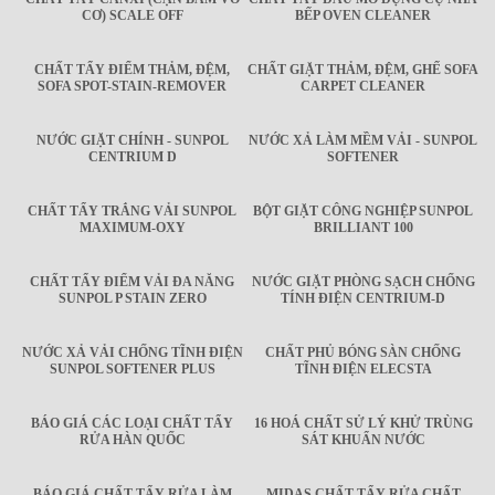
CƠ) SCALE OFF
BẾP OVEN CLEANER
CHẤT TẨY ĐIỂM THẢM, ĐỆM,
CHẤT GIẶT THẢM, ĐỆM, GHẾ SOFA
SOFA SPOT-STAIN-REMOVER
CARPET CLEANER
NƯỚC GIẶT CHÍNH - SUNPOL
NƯỚC XẢ LÀM MỀM VẢI - SUNPOL
CENTRIUM D
SOFTENER
CHẤT TẨY TRẮNG VẢI SUNPOL
BỘT GIẶT CÔNG NGHIỆP SUNPOL
MAXIMUM-OXY
BRILLIANT 100
CHẤT TẨY ĐIỂM VẢI ĐA NĂNG
NƯỚC GIẶT PHÒNG SẠCH CHỐNG
SUNPOL P STAIN ZERO
TÍNH ĐIỆN CENTRIUM-D
NƯỚC XẢ VẢI CHỐNG TĨNH ĐIỆN
CHẤT PHỦ BÓNG SÀN CHỐNG
SUNPOL SOFTENER PLUS
TĨNH ĐIỆN ELECSTA
BÁO GIÁ CÁC LOẠI CHẤT TẨY
16 HOÁ CHẤT SỬ LÝ KHỬ TRÙNG
RỬA HÀN QUỐC
SÁT KHUẨN NƯỚC
BÁO GIÁ CHẤT TẨY RỬA LÀM
MIDAS CHẤT TẨY RỬA CHẤT