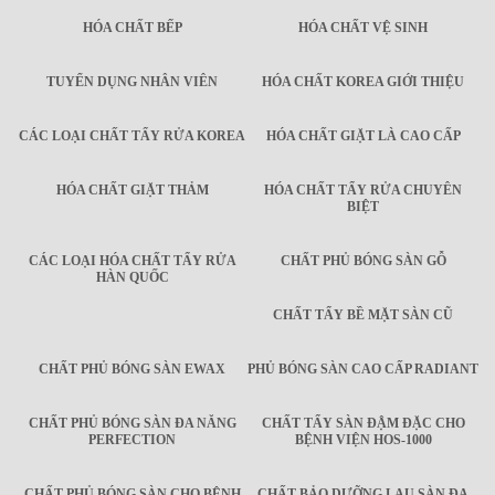
HÓA CHẤT BẾP
HÓA CHẤT VỆ SINH
TUYỂN DỤNG NHÂN VIÊN
HÓA CHẤT KOREA GIỚI THIỆU
CÁC LOẠI CHẤT TẨY RỬA KOREA
HÓA CHẤT GIẶT LÀ CAO CẤP
HÓA CHẤT GIẶT THẢM
HÓA CHẤT TẨY RỬA CHUYÊN
BIỆT
CÁC LOẠI HÓA CHẤT TẨY RỬA
CHẤT PHỦ BÓNG SÀN GỖ
HÀN QUỐC
CHẤT TẨY BỀ MẶT SÀN CŨ
CHẤT PHỦ BÓNG SÀN EWAX
PHỦ BÓNG SÀN CAO CẤP RADIANT
CHẤT PHỦ BÓNG SÀN ĐA NĂNG
CHẤT TẨY SÀN ĐẬM ĐẶC CHO
PERFECTION
BỆNH VIỆN HOS-1000
CHẤT PHỦ BÓNG SÀN CHO BỆNH
CHẤT BẢO DƯỠNG LAU SÀN ĐA