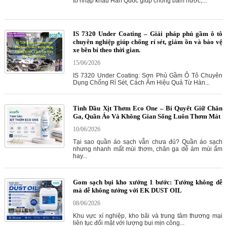
tô nhập khẩu Hàn Quốc giúp chống bám nước,...
IS 7320 Under Coating – Giải pháp phủ gầm ô tô
chuyên nghiệp giúp chống rỉ sét, giảm ồn và bảo vệ
xe bền bỉ theo thời gian.
15/06/2026
IS 7320 Under Coating: Sơn Phủ Gầm Ô Tô Chuyên
Dụng Chống Rỉ Sét, Cách Âm Hiệu Quả Từ Hàn...
Tinh Dầu Xịt Thơm Eco One – Bí Quyết Giữ Chăn
Ga, Quần Áo Và Không Gian Sống Luôn Thơm Mát
10/06/2026
Tại sao quần áo sạch vẫn chưa đủ? Quần áo sạch
nhưng nhanh mất mùi thơm, chăn ga dễ ám mùi ẩm
hay...
Gom sạch bụi kho xưởng 1 bước: Tưởng không dễ
mà dễ không tưởng với EK DUST OIL
08/06/2026
Khu vực xí nghiệp, kho bãi và trung tâm thương mại
liên tục đối mặt với lượng bụi mịn công...