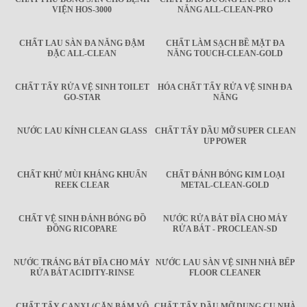
VIỆN HOS-3000
NĂNG ALL-CLEAN-PRO
CHẤT LAU SÀN ĐA NĂNG ĐẬM
CHẤT LÀM SẠCH BỀ MẶT ĐA
ĐẶC ALL-CLEAN
NĂNG TOUCH-CLEAN-GOLD
CHẤT TẨY RỬA VỆ SINH TOILET
HÓA CHẤT TẨY RỬA VỆ SINH ĐA
GO-STAR
NĂNG
NƯỚC LAU KÍNH CLEAN GLASS
CHẤT TẨY DẦU MỠ SUPER CLEAN
UP POWER
CHẤT KHỬ MÙI KHÁNG KHUẨN
CHẤT ĐÁNH BÓNG KIM LOẠI
REEK CLEAR
METAL-CLEAN-GOLD
CHẤT VỆ SINH ĐÁNH BÓNG ĐỒ
NƯỚC RỬA BÁT ĐĨA CHO MÁY
ĐỒNG RICOPARE
RỬA BÁT - PROCLEAN-SD
NƯỚC TRÁNG BÁT ĐĨA CHO MÁY
NƯỚC LAU SÀN VỆ SINH NHÀ BẾP
RỬA BÁT ACIDITY-RINSE
FLOOR CLEANER
CHẤT TẨY CANXI (CẶN BÁM VÔ
CHẤT TẨY DẦU MỠ DỤNG CỤ NHÀ