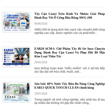
Tẩy Cặn Canxi Trên Kính Và Nhôm: Giải Pháp
Đánh Bay Vết Ố Cứng Đầu Bằng AWG-200
08/06/2026
AWG-200 là dung dịch làm sạch cặn chuyên biệt công
nghiệp cao cấp, được nghiên cứu và phát triển...
EAR20 ACM-I: Chế Phẩm Tẩy Rỉ Sét Inox Chuyên
Dụng, Đánh Bay Cặn Canxi Và Phục Hồi Bề Mặt
Kim Loại Thần Tốc
29/05/2026
Inox không hoàn toàn "miễn nhiễm” với rỉ sét khi tiếp
xúc lâu dài với hóa chất, muối, axit...
Săn Sale 40% Nước Tẩy Rửa Đa Năng Công Nghiệp
EAR15 QUICK TOUCH CLEAN chính hãng
29/05/2026
Trong ngành vệ sinh công nghiệp, việc phải lau đi lau
lại nhiều lần không chỉ gây tốn nhân công,...