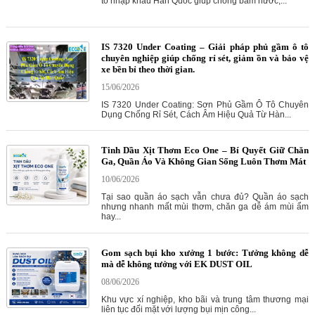
tô nhập khẩu Hàn Quốc giúp chống bám nước,...
IS 7320 Under Coating – Giải pháp phủ gầm ô tô
chuyên nghiệp giúp chống rỉ sét, giảm ồn và bảo vệ
xe bền bỉ theo thời gian.
15/06/2026
IS 7320 Under Coating: Sơn Phủ Gầm Ô Tô Chuyên
Dụng Chống Rỉ Sét, Cách Âm Hiệu Quả Từ Hàn...
Tinh Dầu Xịt Thơm Eco One – Bí Quyết Giữ Chăn
Ga, Quần Áo Và Không Gian Sống Luôn Thơm Mát
10/06/2026
Tại sao quần áo sạch vẫn chưa đủ? Quần áo sạch
nhưng nhanh mất mùi thơm, chăn ga dễ ám mùi ẩm
hay...
Gom sạch bụi kho xưởng 1 bước: Tưởng không dễ
mà dễ không tưởng với EK DUST OIL
08/06/2026
Khu vực xí nghiệp, kho bãi và trung tâm thương mại
liên tục đối mặt với lượng bụi mịn công...