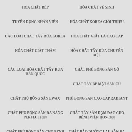
HÓA CHẤT BẾP
HÓA CHẤT VỆ SINH
TUYỂN DỤNG NHÂN VIÊN
HÓA CHẤT KOREA GIỚI THIỆU
CÁC LOẠI CHẤT TẨY RỬA KOREA
HÓA CHẤT GIẶT LÀ CAO CẤP
HÓA CHẤT GIẶT THẢM
HÓA CHẤT TẨY RỬA CHUYÊN
BIỆT
CÁC LOẠI HÓA CHẤT TẨY RỬA
CHẤT PHỦ BÓNG SÀN GỖ
HÀN QUỐC
CHẤT TẨY BỀ MẶT SÀN CŨ
CHẤT PHỦ BÓNG SÀN EWAX
PHỦ BÓNG SÀN CAO CẤP RADIANT
CHẤT PHỦ BÓNG SÀN ĐA NĂNG
CHẤT TẨY SÀN ĐẬM ĐẶC CHO
PERFECTION
BỆNH VIỆN HOS-1000
CHẤT PHỦ BÓNG SÀN CHO BỆNH
CHẤT BẢO DƯỠNG LAU SÀN ĐA