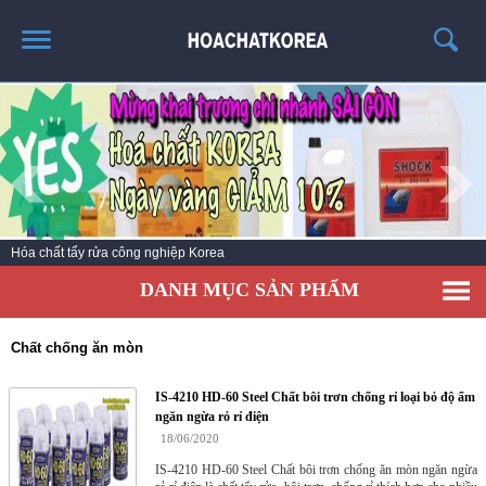
TRANG CHỦ
GIỚI THIỆU
THÔNG TIN SẢN PHẨM
TIN TỨC
Hóa chất tẩy rửa công nghiệp Korea
LIÊN HỆ
DANH MỤC SẢN PHẨM
CATALOG
TUYỂN DỤNG
Chất chống ăn mòn
IS-4210 HD-60 Steel Chất bôi trơn chống rỉ loại bỏ độ ẩm
ngăn ngừa rỏ rỉ điện
18/06/2020
IS-4210 HD-60 Steel Chất bôi trơn chống ăn mòn ngăn ngừa