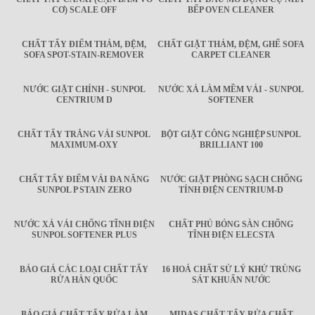
CƠ) SCALE OFF
BẾP OVEN CLEANER
CHẤT TẨY ĐIỂM THẢM, ĐỆM,
CHẤT GIẶT THẢM, ĐỆM, GHẾ SOFA
SOFA SPOT-STAIN-REMOVER
CARPET CLEANER
NƯỚC GIẶT CHÍNH - SUNPOL
NƯỚC XẢ LÀM MỀM VẢI - SUNPOL
CENTRIUM D
SOFTENER
CHẤT TẨY TRẮNG VẢI SUNPOL
BỘT GIẶT CÔNG NGHIỆP SUNPOL
MAXIMUM-OXY
BRILLIANT 100
CHẤT TẨY ĐIỂM VẢI ĐA NĂNG
NƯỚC GIẶT PHÒNG SẠCH CHỐNG
SUNPOL P STAIN ZERO
TÍNH ĐIỆN CENTRIUM-D
NƯỚC XẢ VẢI CHỐNG TĨNH ĐIỆN
CHẤT PHỦ BÓNG SÀN CHỐNG
SUNPOL SOFTENER PLUS
TĨNH ĐIỆN ELECSTA
BÁO GIÁ CÁC LOẠI CHẤT TẨY
16 HOÁ CHẤT SỬ LÝ KHỬ TRÙNG
RỬA HÀN QUỐC
SÁT KHUẨN NƯỚC
BÁO GIÁ CHẤT TẨY RỬA LÀM
MIDAS CHẤT TẨY RỬA CHẤT