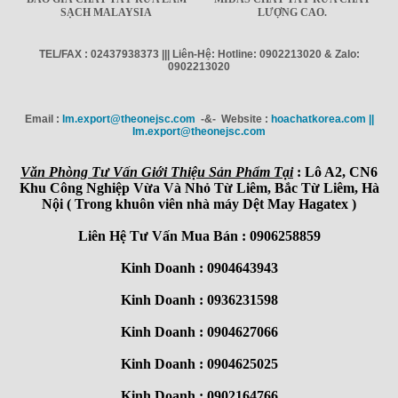
SẠCH MALAYSIA
LƯỢNG CAO.
TEL/FAX : 02437938373 ||| Liên-Hệ: Hotline: 0902213020 & Zalo:
0902213020
Email :
Im.export@theonejsc.com
-&- Website :
hoachatkorea.com ||
Im.export@theonejsc.com
Văn Phòng Tư Vấn Giới Thiệu Sản Phẩm Tại
: Lô A2, CN6
Khu Công Nghiệp Vừa Và Nhỏ Từ Liêm, Bắc Từ Liêm, Hà
Nội ( Trong khuôn viên nhà máy Dệt May Hagatex )
Liên Hệ Tư Vấn Mua Bán : 0906258859
Kinh Doanh : 0904643943
Kinh Doanh : 0936231598
Kinh Doanh : 0904627066
Kinh Doanh : 0904625025
Kinh Doanh : 0902164766