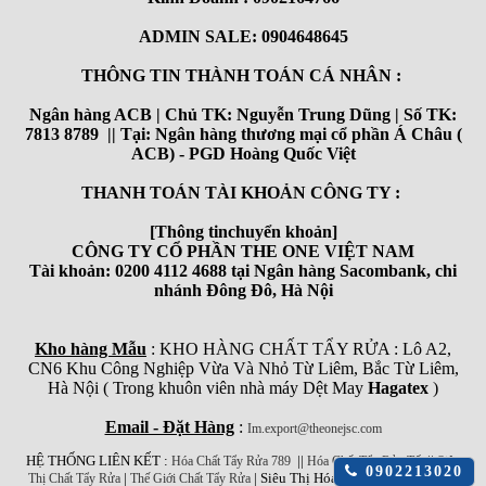
ADMIN SALE: 0904648645
THÔNG TIN THÀNH TOÁN CÁ NHÂN :
Ngân hàng ACB | Chủ TK: Nguyễn Trung Dũng | Số TK:
7813 8789 || Tại: Ngân hàng thương mại cổ phần Á Châu (
ACB) - PGD Hoàng Quốc Việt
THANH TOÁN TÀI KHOẢN CÔNG TY :
[Thông tinchuyển khoản]
CÔNG TY CỔ PHẦN THE ONE VIỆT NAM
Tài khoản: 0200 4112 4688 tại Ngân hàng Sacombank, chi
nhánh Đông Đô, Hà Nội
Kho hàng Mẫu
: KHO HÀNG CHẤT TẨY RỬA : Lô A2,
CN6 Khu Công Nghiệp Vừa Và Nhỏ Từ Liêm, Bắc Từ Liêm,
Hà Nội ( Trong khuôn viên nhà máy Dệt May
Hagatex
)
Email - Đặt Hàng
:
Im.export@theonejsc.com
HỆ THỐNG LIÊN KẾT :
||
||
Hóa Chất Tẩy Rửa 789
Hóa Chất Tẩy Rửa Tốt
Siêu
Click
0902213020
|
| Siêu Thị Hóa Chất Công Nghiệp
Thị Chất Tẩy Rửa
Thế Giới Chất Tẩy Rửa
để