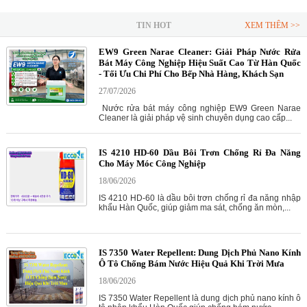
TIN HOT
XEM THÊM >>
EW9 Green Narae Cleaner: Giải Pháp Nước Rửa
Bát Máy Công Nghiệp Hiệu Suất Cao Từ Hàn Quốc
- Tối Ưu Chi Phí Cho Bếp Nhà Hàng, Khách Sạn
27/07/2026
Nước rửa bát máy công nghiệp EW9 Green Narae
Cleaner là giải pháp vệ sinh chuyên dụng cao cấp...
IS 4210 HD-60 Dầu Bôi Trơn Chống Rỉ Đa Năng
Cho Máy Móc Công Nghiệp
18/06/2026
IS 4210 HD-60 là dầu bôi trơn chống rỉ đa năng nhập
khẩu Hàn Quốc, giúp giảm ma sát, chống ăn mòn,...
IS 7350 Water Repellent: Dung Dịch Phủ Nano Kính
Ô Tô Chống Bám Nước Hiệu Quả Khi Trời Mưa
18/06/2026
IS 7350 Water Repellent là dung dịch phủ nano kính ô