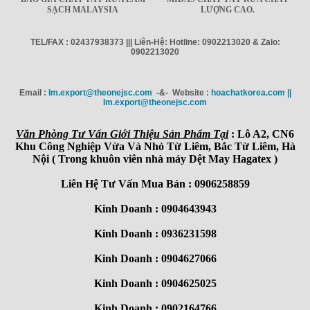
SẠCH MALAYSIA
LƯỢNG CAO.
TEL/FAX : 02437938373 ||| Liên-Hệ: Hotline: 0902213020 & Zalo:
0902213020
Email :
Im.export@theonejsc.com
-&- Website :
hoachatkorea.com ||
Im.export@theonejsc.com
Văn Phòng Tư Vấn Giới Thiệu Sản Phẩm Tại
: Lô A2, CN6
Khu Công Nghiệp Vừa Và Nhỏ Từ Liêm, Bắc Từ Liêm, Hà
Nội ( Trong khuôn viên nhà máy Dệt May Hagatex )
Liên Hệ Tư Vấn Mua Bán : 0906258859
Kinh Doanh : 0904643943
Kinh Doanh : 0936231598
Kinh Doanh : 0904627066
Kinh Doanh : 0904625025
Kinh Doanh : 0902164766