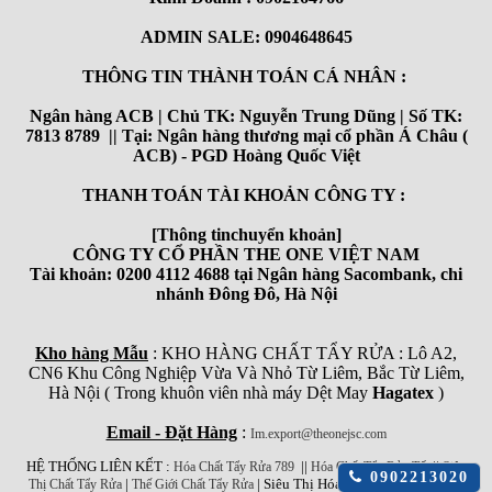
ADMIN SALE: 0904648645
THÔNG TIN THÀNH TOÁN CÁ NHÂN :
Ngân hàng ACB | Chủ TK: Nguyễn Trung Dũng | Số TK:
7813 8789 || Tại: Ngân hàng thương mại cổ phần Á Châu (
ACB) - PGD Hoàng Quốc Việt
THANH TOÁN TÀI KHOẢN CÔNG TY :
[Thông tinchuyển khoản]
CÔNG TY CỔ PHẦN THE ONE VIỆT NAM
Tài khoản: 0200 4112 4688 tại Ngân hàng Sacombank, chi
nhánh Đông Đô, Hà Nội
Kho hàng Mẫu
: KHO HÀNG CHẤT TẨY RỬA : Lô A2,
CN6 Khu Công Nghiệp Vừa Và Nhỏ Từ Liêm, Bắc Từ Liêm,
Hà Nội ( Trong khuôn viên nhà máy Dệt May
Hagatex
)
Email - Đặt Hàng
:
Im.export@theonejsc.com
HỆ THỐNG LIÊN KẾT :
||
||
Hóa Chất Tẩy Rửa 789
Hóa Chất Tẩy Rửa Tốt
Siêu
Click
0902213020
|
| Siêu Thị Hóa Chất Công Nghiệp
Thị Chất Tẩy Rửa
Thế Giới Chất Tẩy Rửa
để