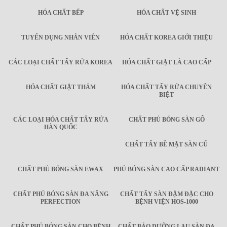
HÓA CHẤT BẾP
HÓA CHẤT VỆ SINH
TUYỂN DỤNG NHÂN VIÊN
HÓA CHẤT KOREA GIỚI THIỆU
CÁC LOẠI CHẤT TẨY RỬA KOREA
HÓA CHẤT GIẶT LÀ CAO CẤP
HÓA CHẤT GIẶT THẢM
HÓA CHẤT TẨY RỬA CHUYÊN
BIỆT
CÁC LOẠI HÓA CHẤT TẨY RỬA
CHẤT PHỦ BÓNG SÀN GỖ
HÀN QUỐC
CHẤT TẨY BỀ MẶT SÀN CŨ
CHẤT PHỦ BÓNG SÀN EWAX
PHỦ BÓNG SÀN CAO CẤP RADIANT
CHẤT PHỦ BÓNG SÀN ĐA NĂNG
CHẤT TẨY SÀN ĐẬM ĐẶC CHO
PERFECTION
BỆNH VIỆN HOS-1000
CHẤT PHỦ BÓNG SÀN CHO BỆNH
CHẤT BẢO DƯỠNG LAU SÀN ĐA