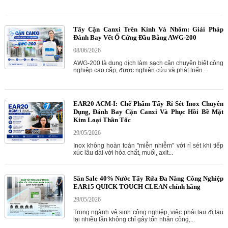
Tẩy Cặn Canxi Trên Kính Và Nhôm: Giải Pháp
Đánh Bay Vết Ố Cứng Đầu Bằng AWG-200
08/06/2026
AWG-200 là dung dịch làm sạch cặn chuyên biệt công
nghiệp cao cấp, được nghiên cứu và phát triển...
EAR20 ACM-I: Chế Phẩm Tẩy Rỉ Sét Inox Chuyên
Dụng, Đánh Bay Cặn Canxi Và Phục Hồi Bề Mặt
Kim Loại Thần Tốc
29/05/2026
Inox không hoàn toàn "miễn nhiễm” với rỉ sét khi tiếp
xúc lâu dài với hóa chất, muối, axit...
Săn Sale 40% Nước Tẩy Rửa Đa Năng Công Nghiệp
EAR15 QUICK TOUCH CLEAN chính hãng
29/05/2026
Trong ngành vệ sinh công nghiệp, việc phải lau đi lau
lại nhiều lần không chỉ gây tốn nhân công,...