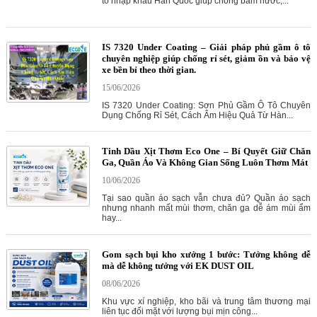
tô nhập khẩu Hàn Quốc giúp chống bám nước,...
IS 7320 Under Coating – Giải pháp phủ gầm ô tô
chuyên nghiệp giúp chống rỉ sét, giảm ồn và bảo vệ
xe bền bỉ theo thời gian.
15/06/2026
IS 7320 Under Coating: Sơn Phủ Gầm Ô Tô Chuyên
Dụng Chống Rỉ Sét, Cách Âm Hiệu Quả Từ Hàn...
Tinh Dầu Xịt Thơm Eco One – Bí Quyết Giữ Chăn
Ga, Quần Áo Và Không Gian Sống Luôn Thơm Mát
10/06/2026
Tại sao quần áo sạch vẫn chưa đủ? Quần áo sạch
nhưng nhanh mất mùi thơm, chăn ga dễ ám mùi ẩm
hay...
Gom sạch bụi kho xưởng 1 bước: Tưởng không dễ
mà dễ không tưởng với EK DUST OIL
08/06/2026
Khu vực xí nghiệp, kho bãi và trung tâm thương mại
liên tục đối mặt với lượng bụi mịn công...