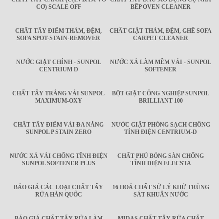
CƠ) SCALE OFF
BẾP OVEN CLEANER
CHẤT TẨY ĐIỂM THẢM, ĐỆM,
CHẤT GIẶT THẢM, ĐỆM, GHẾ SOFA
SOFA SPOT-STAIN-REMOVER
CARPET CLEANER
NƯỚC GIẶT CHÍNH - SUNPOL
NƯỚC XẢ LÀM MỀM VẢI - SUNPOL
CENTRIUM D
SOFTENER
CHẤT TẨY TRẮNG VẢI SUNPOL
BỘT GIẶT CÔNG NGHIỆP SUNPOL
MAXIMUM-OXY
BRILLIANT 100
CHẤT TẨY ĐIỂM VẢI ĐA NĂNG
NƯỚC GIẶT PHÒNG SẠCH CHỐNG
SUNPOL P STAIN ZERO
TÍNH ĐIỆN CENTRIUM-D
NƯỚC XẢ VẢI CHỐNG TĨNH ĐIỆN
CHẤT PHỦ BÓNG SÀN CHỐNG
SUNPOL SOFTENER PLUS
TĨNH ĐIỆN ELECSTA
BÁO GIÁ CÁC LOẠI CHẤT TẨY
16 HOÁ CHẤT SỬ LÝ KHỬ TRÙNG
RỬA HÀN QUỐC
SÁT KHUẨN NƯỚC
BÁO GIÁ CHẤT TẨY RỬA LÀM
MIDAS CHẤT TẨY RỬA CHẤT