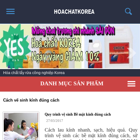
TRANG CHỦ
GIỚI THIỆU
THÔNG TIN SẢN PHẨM
TIN TỨC
Hóa chất tẩy rửa công nghiệp Korea
LIÊN HỆ
DANH MỤC SẢN PHẨM
CATALOG
TUYỂN DỤNG
Cách vế sinh kính đúng cách
Quy trình vệ sinh Bề mặt kính đúng cách
27/03/2017
Cách lau kính nhanh, sạch, hiệu quả. Quy
trình vệ sinh các bề mặt kính đúng cách, sử