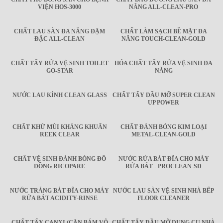
VIỆN HOS-3000
NĂNG ALL-CLEAN-PRO
CHẤT LAU SÀN ĐA NĂNG ĐẬM
CHẤT LÀM SẠCH BỀ MẶT ĐA
ĐẶC ALL-CLEAN
NĂNG TOUCH-CLEAN-GOLD
CHẤT TẨY RỬA VỆ SINH TOILET
HÓA CHẤT TẨY RỬA VỆ SINH ĐA
GO-STAR
NĂNG
NƯỚC LAU KÍNH CLEAN GLASS
CHẤT TẨY DẦU MỠ SUPER CLEAN
UP POWER
CHẤT KHỬ MÙI KHÁNG KHUẨN
CHẤT ĐÁNH BÓNG KIM LOẠI
REEK CLEAR
METAL-CLEAN-GOLD
CHẤT VỆ SINH ĐÁNH BÓNG ĐỒ
NƯỚC RỬA BÁT ĐĨA CHO MÁY
ĐỒNG RICOPARE
RỬA BÁT - PROCLEAN-SD
NƯỚC TRÁNG BÁT ĐĨA CHO MÁY
NƯỚC LAU SÀN VỆ SINH NHÀ BẾP
RỬA BÁT ACIDITY-RINSE
FLOOR CLEANER
CHẤT TẨY CANXI (CẶN BÁM VÔ
CHẤT TẨY DẦU MỠ DỤNG CỤ NHÀ