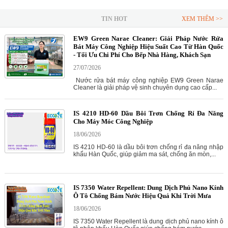
TIN HOT
XEM THÊM >>
EW9 Green Narae Cleaner: Giải Pháp Nước Rửa
Bát Máy Công Nghiệp Hiệu Suất Cao Từ Hàn Quốc
- Tối Ưu Chi Phí Cho Bếp Nhà Hàng, Khách Sạn
27/07/2026
Nước rửa bát máy công nghiệp EW9 Green Narae
Cleaner là giải pháp vệ sinh chuyên dụng cao cấp...
IS 4210 HD-60 Dầu Bôi Trơn Chống Rỉ Đa Năng
Cho Máy Móc Công Nghiệp
18/06/2026
IS 4210 HD-60 là dầu bôi trơn chống rỉ đa năng nhập
khẩu Hàn Quốc, giúp giảm ma sát, chống ăn mòn,...
IS 7350 Water Repellent: Dung Dịch Phủ Nano Kính
Ô Tô Chống Bám Nước Hiệu Quả Khi Trời Mưa
18/06/2026
IS 7350 Water Repellent là dung dịch phủ nano kính ô