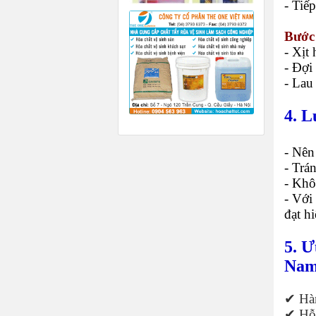
- Tiế
Bước
- Xịt
- Đợi
- Lau
4. 
- Nên
- Trá
- Khô
- Với
đạt hi
5. 
Na
✔ Hàn
✔ Hỗ 