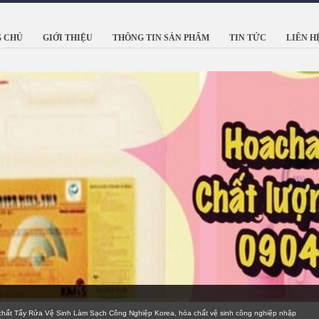
 CHỦ
GIỚI THIỆU
THÔNG TIN SẢN PHẨM
TIN TỨC
LIÊN H
ẩy Rửa Vệ Sinh Làm Sạch Công Nghiệp Korea, hóa chất vệ sinh công nghiệp nhập