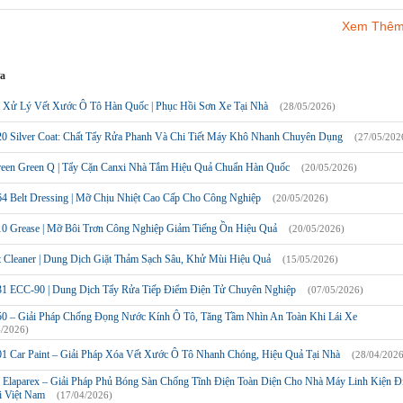
Xem Thêm
ưa
 Xử Lý Vết Xước Ô Tô Hàn Quốc | Phục Hồi Sơn Xe Tại Nhà
(28/05/2026)
20 Silver Coat: Chất Tẩy Rửa Phanh Và Chi Tiết Máy Khô Nhanh Chuyên Dụng
(27/05/202
reen Green Q | Tẩy Cặn Canxi Nhà Tắm Hiệu Quả Chuẩn Hàn Quốc
(20/05/2026)
64 Belt Dressing | Mỡ Chịu Nhiệt Cao Cấp Cho Công Nghiệp
(20/05/2026)
10 Grease | Mỡ Bôi Trơn Công Nghiệp Giảm Tiếng Ồn Hiệu Quả
(20/05/2026)
t Cleaner | Dung Dịch Giặt Thảm Sạch Sâu, Khử Mùi Hiệu Quả
(15/05/2026)
31 ECC-90 | Dung Dịch Tẩy Rửa Tiếp Điểm Điện Tử Chuyên Nghiệp
(07/05/2026)
50 – Giải Pháp Chống Đọng Nước Kính Ô Tô, Tăng Tầm Nhìn An Toàn Khi Lái Xe
4/2026)
01 Car Paint – Giải Pháp Xóa Vết Xước Ô Tô Nhanh Chóng, Hiệu Quả Tại Nhà
(28/04/2026
Elaparex – Giải Pháp Phủ Bóng Sàn Chống Tĩnh Điện Toàn Diện Cho Nhà Máy Linh Kiện Đ
i Việt Nam
(17/04/2026)