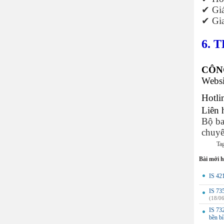
✔ Giá
✔ Gia
6. 
CÔN
Websi
Hotli
Liên 
Bộ ba
chuyê
Ta
Bài mới 
IS 42
IS 73
(18/0
IS 732
bền bỉ