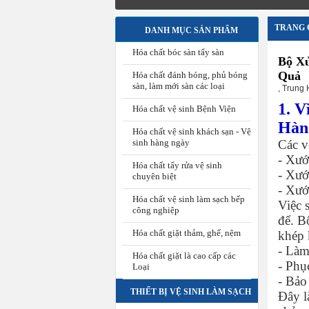
TRANG 
DANH MỤC SẢN PHẨM
Hóa chất bóc sàn tẩy sàn
Bộ Xử
Quả
Hóa chất đánh bóng, phủ bóng
sàn, làm mới sàn các loại
,
Trung 
1. 
Hóa chất vệ sinh Bệnh Viện
Hàn
Hóa chất vệ sinh khách sạn - Vệ
sinh hàng ngày
Các v
- Xướ
Hóa chất tẩy rửa vệ sinh
- Xướ
chuyên biệt
- Xướ
Hóa chất vệ sinh làm sạch bếp
Việc 
công nghiệp
để. B
Hóa chất giặt thảm, ghế, nệm
khép 
- Làm
Hóa chất giặt là cao cấp các
- Phụ
Loại
- Bảo
THIẾT BỊ VỆ SINH LÀM SẠCH
Đây l