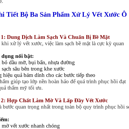
e.
Chi Tiết Bộ Ba Sản Phẩm Xử Lý Vết Xước Ô
 1: Dung Dịch Làm Sạch Và Chuẩn Bị Bề Mặt
 khi xử lý vết xước, việc làm sạch bề mặt là cực kỳ quan
.
dụng nổi bật:
i bỏ dầu mỡ, bụi bẩn, nhựa đường
 sạch sâu bên trong khe xước
g hiệu quả bám dính cho các bước tiếp theo
hẩm giúp tạo lớp nền hoàn hảo để quá trình phục hồi đạt
quả thẩm mỹ tối ưu.
 2: Hợp Chất Làm Mờ Và Lấp Đầy Vết Xước
à bước quan trọng nhất trong toàn bộ quy trình phục hồi 
iểm:
 mờ vết xước nhanh chóng