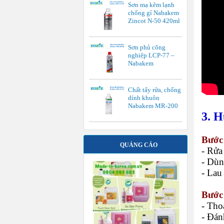
Sơn mạ kẽm lạnh
chống gỉ Nabakem
Zincot N-50 420ml
Sơn phủ công
nghiệp LCP-77 –
Nabakem
Chất tẩy rửa, chống
dính khuôn
Nabakem MR-200
3. 
Bước
QUẢNG CÁO
- Rửa
- Dùn
- Lau
Bước
- Tho
- Đán