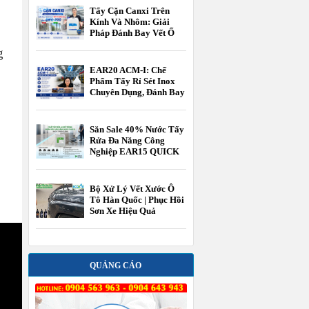
Tẩy Cặn Canxi Trên
Kính Và Nhôm: Giải
Pháp Đánh Bay Vết Ố
Cứng Đầu Bằng AWG-
g
200
EAR20 ACM-I: Chế
Phẩm Tẩy Rỉ Sét Inox
Chuyên Dụng, Đánh Bay
Cặn Canxi Và Phục Hồi
Bề Mặt Kim Loại Thần
Tốc
Săn Sale 40% Nước Tẩy
Rửa Đa Năng Công
Nghiệp EAR15 QUICK
TOUCH CLEAN chính
hãng
Bộ Xử Lý Vết Xước Ô
Tô Hàn Quốc | Phục Hồi
Sơn Xe Hiệu Quả
QUẢNG CÁO