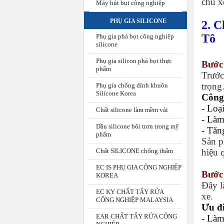
chủ x
Máy hút bụi công nghiệp
PHỤ GIA SILICONE
2. 
Tô
Phụ gia phá bọt công nghiệp
silicone
Phụ gia silicon phá bọt thực
Bước
phẩm
Trước
trọng
Phụ gia chống dính khuôn
Silicone Korea
Công 
- Loạ
Chất silicone làm mềm vải
- Làm
Dầu silicone bôi trơn trong mỹ
- Tăn
phẩm
Sản p
Chất SILICONE chống thấm
hiệu 
EC IS PHỤ GIA CÔNG NGHIỆP
Bước
KOREA
Đây l
EC KY CHẤT TẨY RỬA
xe.
CÔNG NGHIỆP MALAYSIA
Ưu đ
EAR CHẤT TẨY RỬA CÔNG
- Làm