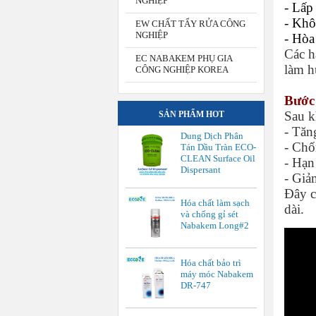
NGHIỆP
- Lấp
- Khô
EW CHẤT TẨY RỬA CÔNG
NGHIỆP
- Hòa
Các h
EC NABAKEM PHỤ GIA
làm h
CÔNG NGHIỆP KOREA
Bước
Sau k
SẢN PHẨM HOT
- Tăn
Dung Dịch Phân
- Chố
Tán Dầu Tràn ECO-
CLEAN Surface Oil
- Hạn
Dispersant
- Giả
Đây c
Hóa chất làm sạch
dài.
và chống gỉ sét
Nabakem Long#2
Hóa chất bảo trì
máy móc Nabakem
DR-747