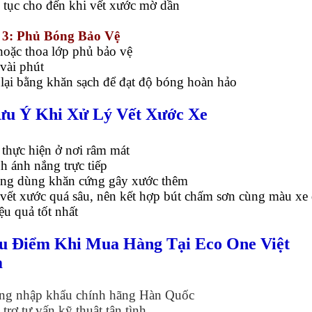
p tục cho đến khi vết xước mờ dần
 3: Phủ Bóng Bảo Vệ
 hoặc thoa lớp phủ bảo vệ
 vài phút
 lại bằng khăn sạch để đạt độ bóng hoàn hảo
Lưu Ý Khi Xử Lý Vết Xước Xe
 thực hiện ở nơi râm mát
nh ánh nắng trực tiếp
ng dùng khăn cứng gây xước thêm
 vết xước quá sâu, nên kết hợp bút chấm sơn cùng màu xe
ệu quả tốt nhất
Ưu Điểm Khi Mua Hàng Tại Eco One Việt
m
g nhập khẩu chính hãng Hàn Quốc
trợ tư vấn kỹ thuật tận tình