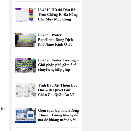
Cao Từ Hàn Quốc - Tối
Ưu Chi Phí Cho Bếp Nhà
IS 4210 HD-60 Dầu Bôi
Hàng, Khách Sạn
Trơn Chống Rỉ Đa Năng
Cho Máy Móc Công
Nghiệp
IS 7350 Water
Repellent: Dung Dịch
Phủ Nano Kính Ô Tô
Chống Bám Nước Hiệu
Quả Khi Trời Mưa
IS 7320 Under Coating –
Giải pháp phủ gầm ô tô
chuyên nghiệp giúp
chống rỉ sét, giảm ồn và
bảo vệ xe bền bỉ theo
thời gian.
Tinh Dầu Xịt Thơm Eco
One – Bí Quyết Giữ
Chăn Ga, Quần Áo Và
Không Gian Sống Luôn
Thơm Mát
sơn
Gom sạch bụi kho xưởng
1 bước: Tưởng không dễ
mà dễ không tưởng với
EK DUST OIL