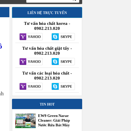
LIÊN HỆ TRỰC TUYẾN
Tư vấn hóa chất korea -
0902.213.020
ô
Tư vấn hóa chất giặt tẩy -
0902.213.020
Tư vấn các loại hóa chất -
0902.213.020
nh
TIN HOT
EW9 Green Narae
Cleaner: Giải Pháp
Nước Rửa Bát Máy
Công Nghiệp Hiệu Suất