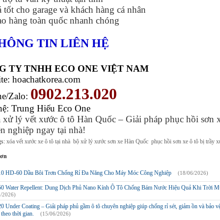
 tốt cho garage và khách hàng cá nhân
o hàng toàn quốc nhanh chóng
THÔNG TIN LIÊN HỆ
G TY TNHH ECO ONE VIỆT NAM
te: hoachatkorea.com
0902.213.020
ne/Zalo:
hệ: Trung Hiếu Eco One
 xử lý vết xước ô tô Hàn Quốc – Giải pháp phục hồi sơn 
n nghiệp ngay tại nhà!
gs:
xóa vết xước xe ô tô tại nhà
bộ xử lý xước sơn xe Hàn Quốc
phục hồi sơn xe ô tô bị trầy 
hơn
10 HD-60 Dầu Bôi Trơn Chống Rỉ Đa Năng Cho Máy Móc Công Nghiệp
(18/06/2026)
50 Water Repellent: Dung Dịch Phủ Nano Kính Ô Tô Chống Bám Nước Hiệu Quả Khi Trời 
6/2026)
0 Under Coating – Giải pháp phủ gầm ô tô chuyên nghiệp giúp chống rỉ sét, giảm ồn và bảo v
 theo thời gian.
(15/06/2026)