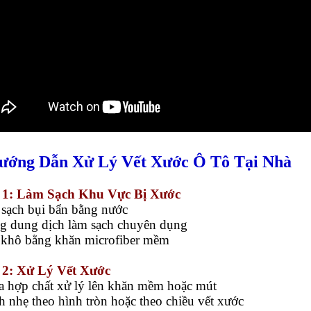
Hướng Dẫn Xử Lý Vết Xước Ô Tô Tại Nhà
 1: Làm Sạch Khu Vực Bị Xước
 sạch bụi bẩn bằng nước
g dung dịch làm sạch chuyên dụng
 khô bằng khăn microfiber mềm
 2: Xử Lý Vết Xước
a hợp chất xử lý lên khăn mềm hoặc mút
h nhẹ theo hình tròn hoặc theo chiều vết xước