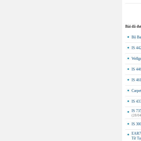
Bài đã đ
Bộ Ba
IS 44
Wellg
IS 44
IS 46
Carpe
IS 43
IS 73
(28/0
IS 30
EAR7 
Tử Tạ