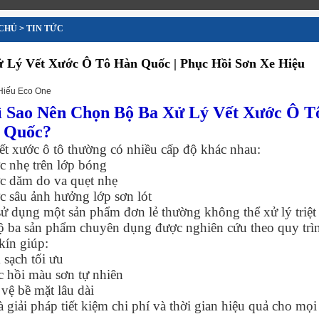
CHỦ
>
TIN TỨC
 Lý Vết Xước Ô Tô Hàn Quốc | Phục Hồi Sơn Xe Hiệu
Hiếu Eco One
Vì Sao Nên Chọn Bộ Ba Xử Lý Vết Xước Ô T
 Quốc?
ết xước ô tô thường có nhiều cấp độ khác nhau:
c nhẹ trên lớp bóng
c dăm do va quẹt nhẹ
c sâu ảnh hưởng lớp sơn lót
sử dụng một sản phẩm đơn lẻ thường không thể xử lý triệt
ộ ba sản phẩm chuyên dụng được nghiên cứu theo quy trì
kín giúp:
 sạch tối ưu
c hồi màu sơn tự nhiên
 vệ bề mặt lâu dài
à giải pháp tiết kiệm chi phí và thời gian hiệu quả cho mọi